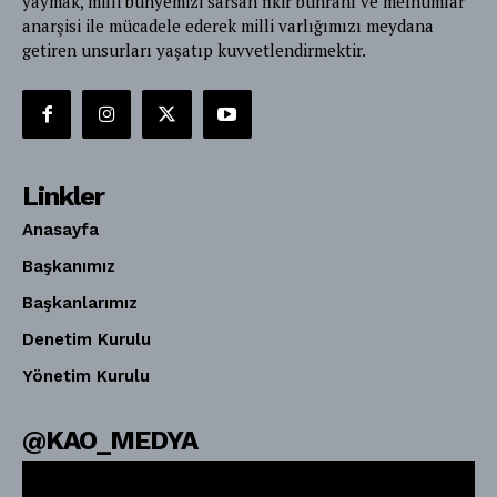
yaymak, milli bünyemizi sarsan fikir buhranı ve mefhumlar
anarşisi ile mücadele ederek milli varlığımızı meydana
getiren unsurları yaşatıp kuvvetlendirmektir.
Linkler
Anasayfa
Başkanımız
Başkanlarımız
Denetim Kurulu
Yönetim Kurulu
@KAO_MEDYA