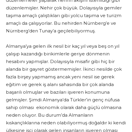
düzenlemeler yaparak nehrin akışını istenildiği gibi
düzenlemişler. Nehir çok büyük. Dolayısıyla gemiler
taşıma amaçlı çalıştıkları gibi yolcu taşıma ve turizm
amaçlı da çalışıyorlar. Bu nehirden Nürnberg’e ve
Nürnberg’den Tunay’a geçilebiliyormuş.
Almanya’ya gelen ilk nesil bir kaç yıl veya beş on yıl
çalışıp kazandığı birikimlerle geriye dönmenin
hesabını yapmışlar. Dolayısıyla misafir gibi hiç bir
alanda bir gayret göstermemişler. İkinci nesilde çok
fazla birşey yapmamış ancak yeni nesil ise gerek
eğitim ve gerek iş alanı sahasında bir çok alanda
başarılı olmuşlar ve bazıları işveren konumuna
gelmişler. Şimdi Almanya’da Türkler’in genç nüfusa
sahip olması ekonomik olarak daha güçlü olmasına
neden oluyor. Bu durum’da Almanların
kıskançlıklarına neden olabiliyormuş doğaldır ki kendi
ülkesine işçi olarak gelen insanların işveren olması