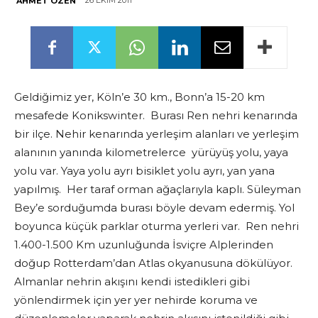
26 EKIM 2011
AHMET ÖZEN
Geldiğimiz yer, Köln’e 30 km., Bonn’a 15-20 km
mesafede Konikswinter. Burası Ren nehri kenarında
bir ilçe. Nehir kenarında yerleşim alanları ve yerleşim
alanının yanında kilometrelerce yürüyüş yolu, yaya
yolu var. Yaya yolu ayrı bisiklet yolu ayrı, yan yana
yapılmış. Her taraf orman ağaçlarıyla kaplı. Süleyman
Bey’e sorduğumda burası böyle devam edermiş. Yol
boyunca küçük parklar oturma yerleri var. Ren nehri
1.400-1.500 Km uzunluğunda İsviçre Alplerinden
doğup Rotterdam’dan Atlas okyanusuna dökülüyor.
Almanlar nehrin akışını kendi istedikleri gibi
yönlendirmek için yer yer nehirde koruma ve