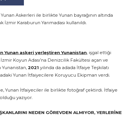
Yunan Askerleri ile birlikte Yunan bayrağının altında
ak İzmir Karaburun Yarımadası kullanıldı.
bin Yunan askeri yerleştiren Yunanistan
, işgal ettiği
 İzmir Koyun Adası’na Denizcilik Fakültesi açan ve
n Yunanistan,
2021
yılında da adada İtfaiye Teşkilatı
adadaki Yunan İtfaiyecilere Koruyucu Ekipman verdi.
nan İtfaiyeciler ile birlikte fotoğraf çektirdi. İtfaiye
 olduğu yazıyor.
BAŞKANLARINI NEDEN GÖREVDEN ALMIYOR, YERLERİNE