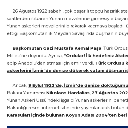
26 Ağustos 1922 sabahı, çok başarılı topçu hazırlık ate
saatlerden itibaren Yunan mevzilerine girmesiyle başarıl
Yunan askerleri mevzilerini bırakarak kaçmaya başladı.
G
ettiği Başkomutanlık Meydan Savaşı’nda düşmanın büyük b
Başkomutan Gazi Mustafa Kemal Paşa
, Türk Ordus
Milleti’ne duyurdu. Ayrıca,
“Ordular! İlk hedefiniz Akdeni
edip Anadolu’dan atması için emir verdi.
Türk Ordusu k
askerlerini İzmir’de denize dökerek vatanı düşman i
Ancak,
9 Eylül 1922’de, İzmir’de denize döktüğümü
Bakanı Yardımcısı
Nikolaos Hardalias
,
27 Ağustos
202
Yunan Askeri Üssü’ndeki işgalci Yunan askerlerini denet
Bakanlığı resmi internet sitesinde yayımlanarak bütün
Karasuları içinde bulunan Koyun Adası 2004’ten beri 