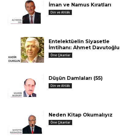
İman ve Namus Kıratları
Din ve Ahlâk
Entelektüelin Siyasetle
İmtihanı: Ahmet Davutoğlu
Öne Çıkanlar
Düşün Damlaları (55)
Din ve Ahlâk
Neden Kitap Okumalıyız
Öne Çıkanlar