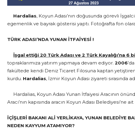
Hardalias
, Koyun Adası’nın doğusunda görevli İşgalci 
egemenlik ve bayrak gösterisi yaptı. Fotoğrafta fon olar
TÜRK ADASI’NDA YUNAN İTFAİYESİ !
İşgal ettiği 20 Türk Adası ve 2 Türk Kayalığı’na 6 
topraklarımıza yatırım yapmaya devam ediyor.
2006
’da
fakültede kendi Deniz Ticaret Filosuna kaptan yetiştire
kurdu.
Hardalias
, İzmir Koyun Adası ziyareti sırasında 
Hardalias, Koyun Adası Yunan İtfaiyesi Aracının önünde, Yu
Aracı’nın kapısında aracın Koyun Adası Belediyesi’ne ait
İÇİŞLERİ BAKANI ALİ YERLİKAYA, YUNAN BELEDİYE 
NEDEN KAYYUM ATAMIYOR?