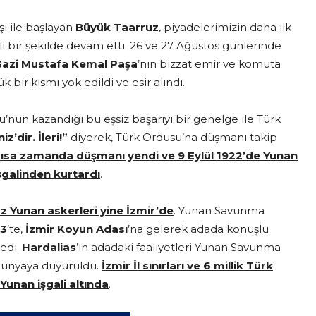
şi ile başlayan
Büyük Taarruz
, piyadelerimizin daha ilk
ı bir şekilde devam etti. 26 ve 27 Ağustos günlerinde
azi Mustafa Kemal Paşa
’nın bizzat emir ve komuta
ir kısmı yok edildi ve esir alındı.
u’nun kazandığı bu eşsiz başarıyı bir genelge ile Türk
z’dir. İleri!”
diyerek, Türk Ordusu’na düşmanı takip
ısa zamanda düşmanı yendi ve 9 Eylül 1922’de Yunan
şgalinden kurtardı
.
z Yunan askerleri yine İzmir’de
. Yunan Savunma
3
’te,
İzmir Koyun Adası
’na gelerek adada konuşlu
ledi.
Hardalias
’ın adadaki faaliyetleri Yunan Savunma
 dünyaya duyuruldu.
İzmir İl sınırları ve 6 millik Türk
Yunan işgali altında
.