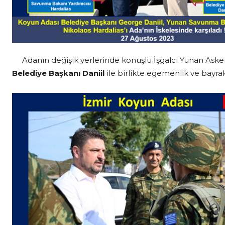
Adanın değişik yerlerinde konuşlu İşgalci Yunan Aske
Belediye Başkanı Daniil
ile birlikte egemenlik ve bayrak