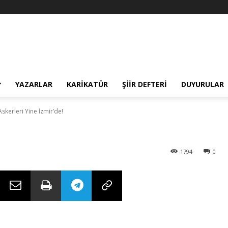
e, İzmir’de Deni
unan Askerleri
YAZARLAR
KARIKATÜR
ŞIIR DEFTERI
DUYURULAR
kerleri Yine İzmir’de!
1794
0