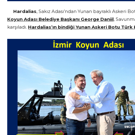
Hardalias
, Sakız Adası’ndan Yunan bayraklı Askeri Bo
Koyun Adası Belediye Başkanı George Daniil
, Savunma
karşıladı.
Hardalias’ın bindiği Yunan Askeri Botu Türk Ka