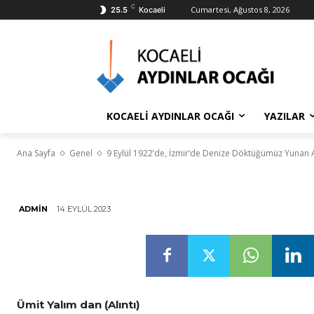
C
Cumartesi, Ağustos 8, 2026
25.5
Kocaeli
9 Eylül 1922’d
Döktüğümüz Y
İzmir’de!
KOCAELİ AYDINLAR OCAĞI
YAZILAR
Ana Sayfa
Genel
9 Eylül 1922’de, İzmir’de Denize Döktüğümüz Yunan As
14 EYLÜL 2023
ADMIN
Ümit Yalım dan (Alıntı)