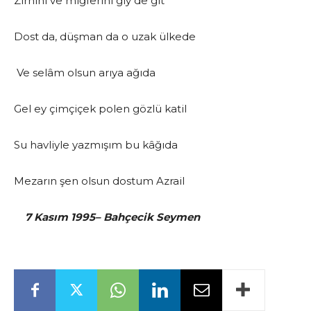
Zırhını ve miğferini giy de git
Dost da, düşman da o uzak ülkede
Ve selâm olsun arıya ağıda
Gel ey çimçiçek polen gözlü katil
Su havliyle yazmışım bu kâğıda
Mezarın şen olsun dostum Azrail
7 Kasım 1995– Bahçecik Seymen