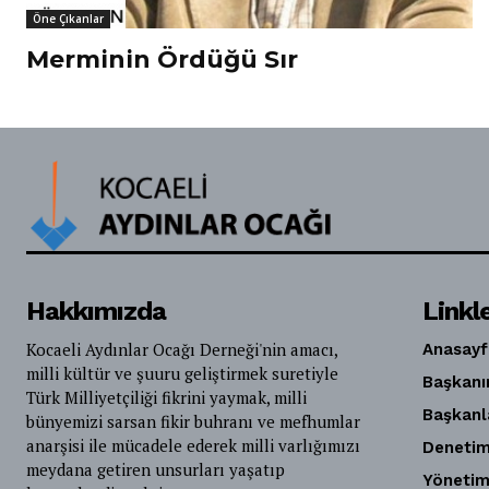
Öne Çıkanlar
Merminin Ördüğü Sır
Hakkımızda
Linkl
Kocaeli Aydınlar Ocağı Derneği'nin amacı,
Anasayf
milli kültür ve şuuru geliştirmek suretiyle
Başkanı
Türk Milliyetçiliği fikrini yaymak, milli
Başkanl
bünyemizi sarsan fikir buhranı ve mefhumlar
anarşisi ile mücadele ederek milli varlığımızı
Denetim
meydana getiren unsurları yaşatıp
Yönetim