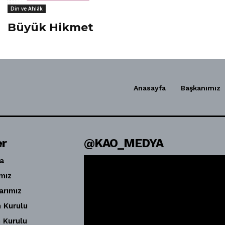
Din ve Ahlâk
Büyük Hikmet
Anasayfa
Başkanımız
er
@KAO_MEDYA
a
mız
arımız
 Kurulu
 Kurulu