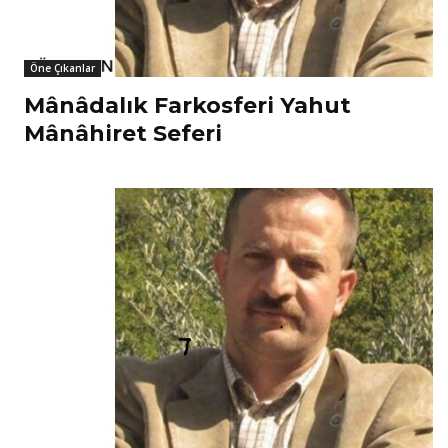
Öne Çıkanlar
Mânâdalık Farkosferi Yahut
Mânâhiret Seferi