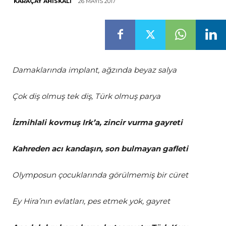
26 MAYIS 2017
KARAÇAY AHISKALI
Damaklarında implant, ağzında beyaz salya
Çok diş olmuş tek diş, Türk olmuş parya
İzmihlali kovmuş Irk’a, zincir vurma gayreti
Kahreden acı kandaşın, son bulmayan gafleti
Olymposun çocuklarında görülmemiş bir cüret
Ey Hira’nın evlatları, pes etmek yok, gayret