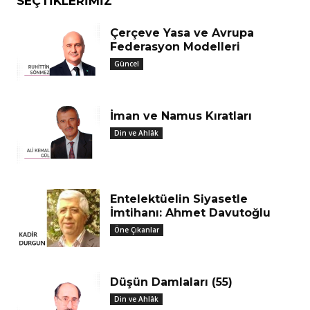
SEÇTIKLERIMIZ
Çerçeve Yasa ve Avrupa
Federasyon Modelleri
Güncel
İman ve Namus Kıratları
Din ve Ahlâk
Entelektüelin Siyasetle
İmtihanı: Ahmet Davutoğlu
Öne Çıkanlar
Düşün Damlaları (55)
Din ve Ahlâk