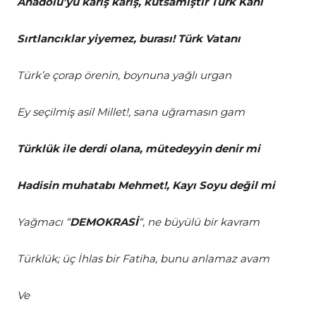
Anadolu’yu karış karış, kutsamıştır Türk Kanı
Sırtlancıklar yiyemez, burası! Türk Vatanı
Türk’e çorap örenin, boynuna yağlı urgan
Ey seçilmiş asil Millet!, sana uğramasın gam
Türklük ile derdi olana, mütedeyyin denir mi
Hadisin muhatabı Mehmet!, Kayı Soyu değil mi
Yağmacı “
DEMOKRASİ
“, ne büyülü bir kavram
Türklük; üç İhlas bir Fatiha, bunu anlamaz avam
Ve