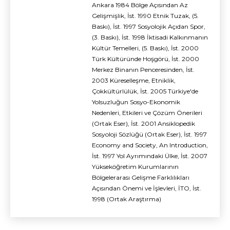
Ankara 1984 Bölge Açısından Az
Gelişmişlik, İst. 1990 Etnik Tuzak, (5.
Baskı), İst. 1997 Sosyolojik Açıdan Spor,
(3. Baskı), İst. 1998 İktisadi Kalkınmanın
Kültür Temelleri, (5. Baskı), İst. 2000
Türk Kültüründe Hoşgörü, İst. 2000
Merkez Binanın Penceresinden, İst.
2003 Küreselleşme, Etniklik,
Çokkültürlülük, İst. 2005 Türkiye'de
Yolsuzluğun Sosyo-Ekonomik
Nedenleri, Etkileri ve Çözüm Önerileri
(Ortak Eser), İst. 2001 Ansiklopedik
Sosyoloji Sözlüğü (Ortak Eser), İst. 1997
Economy and Society, An Introduction,
İst. 1997 Yol Ayrımındaki Ülke, İst. 2007
Yükseköğretim Kurumlarının
Bölgelerarası Gelişme Farklılıkları
Açısından Önemi ve İşlevleri, İTO, İst.
1998 (Ortak Araştırma)