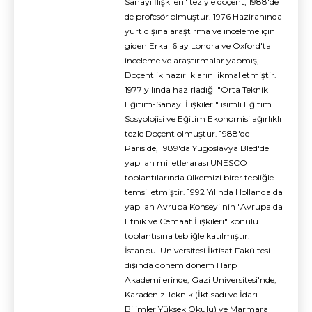
Sanayi İlişkileri" teziyle doçent, 1988'de
de profesör olmuştur. 1976 Haziranında
yurt dışına araştırma ve inceleme için
giden Erkal 6 ay Londra ve Oxford'ta
inceleme ve araştırmalar yapmış,
Doçentlik hazırlıklarını ikmal etmiştir.
1977 yılında hazırladığı "Orta Teknik
Eğitim-Sanayi İlişkileri" isimli Eğitim
Sosyolojisi ve Eğitim Ekonomisi ağırlıklı
tezle Doçent olmuştur. 1988'de
Paris'de, 1989'da Yugoslavya Bled'de
yapılan milletlerarası UNESCO
toplantılarında ülkemizi birer tebliğle
temsil etmiştir. 1992 Yılında Hollanda'da
yapılan Avrupa Konseyi'nin "Avrupa'da
Etnik ve Cemaat İlişkileri" konulu
toplantısına tebliğle katılmıştır.
İstanbul Üniversitesi İktisat Fakültesi
dışında dönem dönem Harp
Akademilerinde, Gazi Üniversitesi'nde,
Karadeniz Teknik (İktisadi ve İdari
Bilimler Yüksek Okulu) ve Marmara