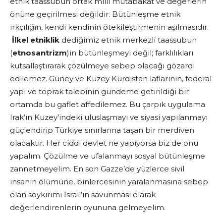
etnik taassubun ortak milli mutabakat ve değerlerin
önüne geçirilmesi değildir. Bütünleşme etnik
ırkçılığın, kendi kendinin ötekileştirmenin aşılmasıdır.
İlkel etniklik
dediğimiz etnik merkezli taassubun
(
etnosantrizm
)in bütünleşmeyi değil; farklılıkları
kutsallaştırarak çözülmeye sebep olacağı gözardı
edilemez. Güney ve Kuzey Kürdistan laflarının, federal
yapı ve toprak talebinin gündeme getirildiği bir
ortamda bu gaflet affedilemez. Bu çarpık uygulama
Irak’ın Kuzey’indeki uluslaşmayı ve siyasi yapılanmayı
güçlendirip Türkiye sınırlarına taşan bir merdiven
olacaktır. Her ciddi devlet ne yapıyorsa biz de onu
yapalım. Çözülme ve ufalanmayı sosyal bütünleşme
zannetmeyelim. En son Gazze’de yüzlerce sivil
insanın ölümüne, binlercesinin yaralanmasına sebep
olan soykırımı İsrail’in savunması olarak
değerlendirenlerin oyununa gelmeyelim.