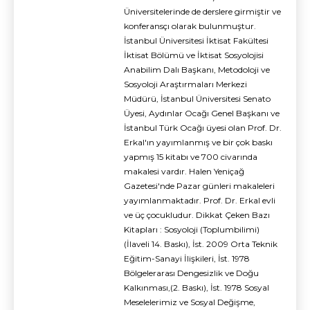
Üniversitelerinde de derslere girmiştir ve
konferansçı olarak bulunmuştur.
İstanbul Üniversitesi İktisat Fakültesi
İktisat Bölümü ve İktisat Sosyolojisi
Anabilim Dalı Başkanı, Metodoloji ve
Sosyoloji Araştırmaları Merkezi
Müdürü, İstanbul Üniversitesi Senato
Üyesi, Aydınlar Ocağı Genel Başkanı ve
İstanbul Türk Ocağı üyesi olan Prof. Dr.
Erkal'ın yayımlanmış ve bir çok baskı
yapmış 15 kitabı ve 700 civarında
makalesi vardır. Halen Yeniçağ
Gazetesi'nde Pazar günleri makaleleri
yayımlanmaktadır. Prof. Dr. Erkal evli
ve üç çocukludur. Dikkat Çeken Bazı
Kitapları : Sosyoloji (Toplumbilimi)
(İlaveli 14. Baskı), İst. 2009 Orta Teknik
Eğitim-Sanayi İlişkileri, İst. 1978
Bölgelerarası Dengesizlik ve Doğu
Kalkınması,(2. Baskı), İst. 1978 Sosyal
Meselelerimiz ve Sosyal Değişme,