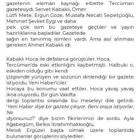
gazetenin eleman kaynağı elbette Tercüman
gazetesiydi. Servet Kabaklı, Ömer
Lütfi Mete, Ergun Göze, Mustafa Necati Sepetçioğlu,
Mehmet Şevket Eygi ve daha
pek çok isim bu gazeteye geçtiler ve yayın
hazırlıklarına başladılar. Gazetede
sağın en tanınmış isimleri vardı. Ama asıl alınması
gereken Ahmet Kabaklı idi.
Kabaklı Hoca ile defalarca görüştüler. Hoca,
Tercüman’da eski etkinliğini kaybetmişti. Halbuki o,
eskiden olduğu gibi kendi
çizgisinde yürüyen ve sözünün dinlendiği bir gazete
istiyordu. Yeni Haber’ciler
Hocaya bu konumu vaat ettiler. Hoca yavaş yavaş
ikna oluyordu. Bir gün Vakıfta
dergi toplantısı sırasında bu meseleyi dile getirdi.
‘
Yeni Haber diye bir gazete çıkıyor. Beni oraya istiyorlar.
Ne
diyorsunuz
?’ diye bizim fikirlerimizi de sordu. Ayla
Ağabegüm, Belkıs İbrahimhakkıoğlu,
Melıdi Ergüzel başta olmak üzere toplantıda
bulunanlar görüşlerini söylediler.