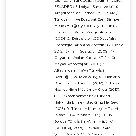
Çetinoğlu; Türk Ocağı, Aydınlar Ocağı,
ESKADER / Edebiyat, Sanat ve Kültür
Araştırmacıları Derneği ve İLESAM /
Türkiye İlim ve Edebiyat Eseri Sâhipleri
Meslek Birliği Üyesidir. Yayımlanmış
Kitapları: 1- Kültür Zenginliklerimiz:
(2006) 2- Dört ciltte 4.000 sayfalık
Kronolojik Tarih Ansiklopedisi: (2008 ve
2012), 3- Tarih Sözlüğü: (2009), 4-
Okyanusa Açılan Kapılar / Tefekkür
Mayası Röportajlar: (2009). 5-
Altaylardan Hira’ya Türk-İslâm
Dostluğu: (2012 ve 2013), 6- Bilenlerin
Dilinden Irak Türkleri: (2012), 7- Türkler
Nasıl ve Niçin Müslüman Oldu: (2013),
8- Türkmennâme / Irak Türkleri
Hakkında Bilmek İstediğiniz Her Şey:
(2013). 9- Türklerin Muhteşem Tarihi:
(Nisan 2014 ve Nisan 2015) 10- 115
Soruda Türk İslâm-Âlimi Mâtüridî
(Röportaj): 2015) 11- Cihad – Gazi –
Şehid: Kasım 2015. 12-Yavuz Bülent