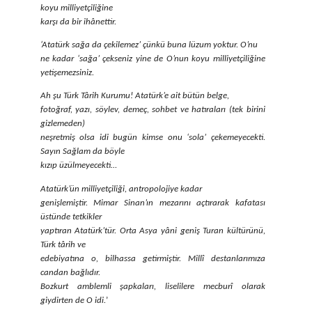
koyu milliyetçiliğine
karşı da bir ihânettir.
‘Atatürk sağa da çekilemez’ çünkü buna lüzum yoktur. O’nu
ne kadar ‘sağa’ çekseniz yine de O’nun koyu milliyetçiliğine
yetişemezsiniz.
Ah şu Türk Târih Kurumu! Atatürk’e ait bütün belge,
fotoğraf, yazı, söylev, demeç, sohbet ve hatıraları (tek birini
gizlemeden)
neşretmiş olsa idi bugün kimse onu ‘sola’ çekemeyecekti.
Sayın Sağlam da böyle
kızıp üzülmeyecekti…
Atatürk’ün milliyetçiliği, antropolojiye kadar
genişlemiştir. Mimar Sinan’ın mezarını açtırarak kafatası
üstünde tetkikler
yaptıran Atatürk’tür. Orta Asya yâni geniş Turan kültürünü,
Türk târih ve
edebiyatına o, bilhassa getirmiştir. Millî destanlarımıza
candan bağlıdır.
Bozkurt amblemli şapkaları, liselilere mecburî olarak
giydirten de O idi.
’