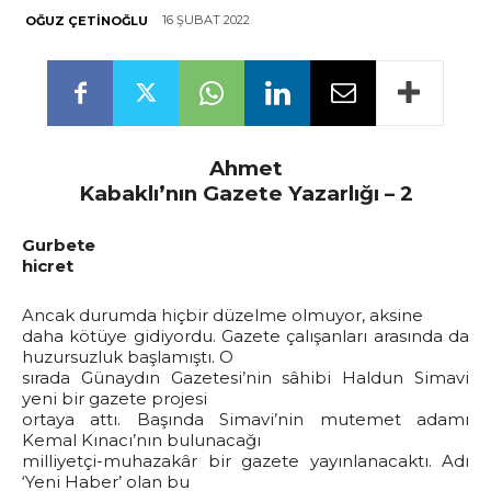
16 ŞUBAT 2022
OĞUZ ÇETINOĞLU
Ahmet
Kabaklı’nın Gazete Yazarlığı – 2
Gurbete
hicret
Ancak durumda hiçbir düzelme olmuyor, aksine
daha kötüye gidiyordu. Gazete çalışanları arasında da
huzursuzluk başlamıştı. O
sırada Günaydın Gazetesi’nin sâhibi Haldun Simavi
yeni bir gazete projesi
ortaya attı. Başında Simavi’nin mutemet adamı
Kemal Kınacı’nın bulunacağı
milliyetçi-muhazakâr bir gazete yayınlanacaktı. Adı
‘Yeni Haber’ olan bu