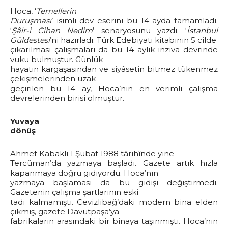
Hoca, ‘
Temellerin
Duruşması
’ isimli dev eserini bu 14 ayda tamamladı.
‘
Şâir-i Cihan Nedim
’ senaryosunu yazdı. ‘
İstanbul
Güldestesi
’ni hazırladı. Türk Edebiyatı kitabının 5 cilde
çıkarılması çalışmaları da bu 14 aylık inziva devrinde
vuku bulmuştur. Günlük
hayatın kargaşasından ve siyâsetin bitmez tükenmez
çekişmelerinden uzak
geçirilen bu 14 ay, Hoca’nın en verimli çalışma
devrelerinden birisi olmuştur.
Yuvaya
dönüş
Ahmet Kabaklı 1 Şubat 1988 târihînde yine
Tercüman’da yazmaya başladı. Gazete artık hızla
kapanmaya doğru gidiyordu. Hoca’nın
yazmaya başlaması da bu gidişi değiştirmedi.
Gazetenin çalışma şartlarının eski
tadı kalmamıştı. Cevizlibağ’daki modern bina elden
çıkmış, gazete Davutpaşa’ya
fabrikaların arasındaki bir binaya taşınmıştı. Hoca’nın