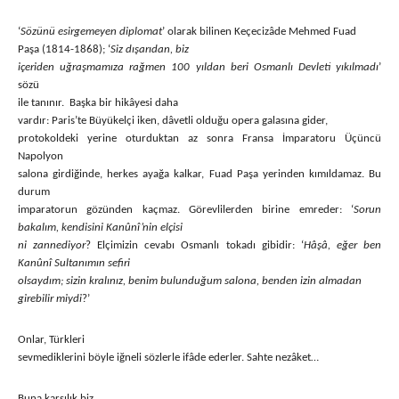
‘
Sözünü esirgemeyen diplomat
’ olarak bilinen Keçecizâde Mehmed Fuad
Paşa (1814-1868); ‘
Siz dışarıdan, biz
içeriden uğraşmamıza rağmen 100 yıldan beri Osmanlı Devleti yıkılmadı
’
sözü
ile tanınır. Başka bir hikâyesi daha
vardır: Paris’te Büyükelçi iken, dâvetli olduğu opera galasına gider,
protokoldeki yerine oturduktan az sonra Fransa İmparatoru Üçüncü
Napolyon
salona girdiğinde, herkes ayağa kalkar, Fuad Paşa yerinden kımıldamaz. Bu
durum
imparatorun gözünden kaçmaz. Görevlilerden birine emreder: ‘
Sorun
bakalım, kendisini Kanûnî’nin elçisi
ni zannediyor
? Elçimizin cevabı Osmanlı tokadı gibidir: ‘
Hâşâ, eğer ben
Kanûnî Sultanımın sefiri
olsaydım; sizin kralınız, benim bulunduğum salona, benden izin almadan
girebilir miydi
?’
Onlar, Türkleri
sevmediklerini böyle iğneli sözlerle ifâde ederler. Sahte nezâket…
Buna karşılık biz,