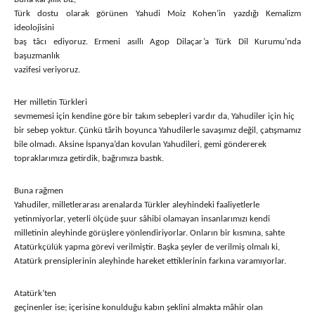
Türk dostu olarak görünen Yahudi Moiz Kohen’in yazdığı Kemalizm
ideolojisini
baş tâcı ediyoruz. Ermeni asıllı Agop Dilaçar’a Türk Dil Kurumu’nda
başuzmanlık
vazifesi veriyoruz.
Her milletin Türkleri
sevmemesi için kendine göre bir takım sebepleri vardır da, Yahudiler için hiç
bir sebep yoktur. Çünkü târih boyunca Yahudilerle savaşımız değil, çatışmamız
bile olmadı. Aksine İspanya’dan kovulan Yahudileri, gemi göndererek
topraklarımıza getirdik, bağrımıza bastık.
Buna rağmen
Yahudiler, milletlerarası arenalarda Türkler aleyhindeki faaliyetlerle
yetinmiyorlar, yeterli ölçüde şuur sâhibi olamayan insanlarımızı kendi
milletinin aleyhinde görüşlere yönlendiriyorlar. Onların bir kısmına, sahte
Atatürkçülük yapma görevi verilmiştir. Başka şeyler de verilmiş olmalı ki,
Atatürk prensiplerinin aleyhinde hareket ettiklerinin farkına varamıyorlar.
Atatürk’ten
geçinenler ise; içerisine konulduğu kabın şeklini almakta mâhir olan