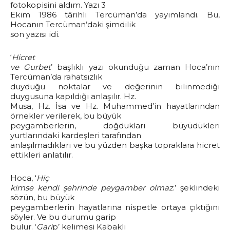
fotokopisini aldım. Yazı 3
Ekim 1986 târihli Tercüman’da yayımlandı. Bu,
Hocanın Tercüman’daki şimdilik
son yazısı idi.
‘
Hicret
ve Gurbet
’ başlıklı yazı okunduğu zaman Hoca’nın
Tercüman’da rahatsızlık
duyduğu noktalar ve değerinin bilinmediği
duygusuna kapıldığı anlaşılır. Hz.
Musa, Hz. İsa ve Hz. Muhammed’in hayatlarından
örnekler verilerek, bu büyük
peygamberlerin, doğdukları büyüdükleri
yurtlarındaki kardeşleri tarafından
anlaşılmadıkları ve bu yüzden başka topraklara hicret
ettikleri anlatılır.
Hoca, ‘
Hiç
kimse kendi şehrinde peygamber olmaz
.’ şeklindeki
sözün, bu büyük
peygamberlerin hayatlarına nispetle ortaya çıktığını
söyler. Ve bu durumu garip
bulur. ‘
Gari
p’ kelimesi Kabaklı