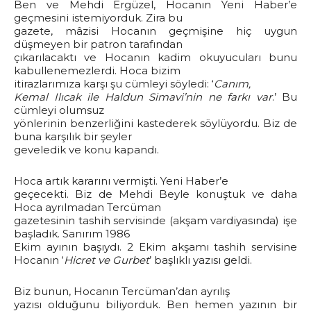
Ben ve Mehdi Ergüzel, Hocanın Yeni Haber’e
geçmesini istemiyorduk. Zira bu
gazete, mâzisi Hocanın geçmişine hiç uygun
düşmeyen bir patron tarafından
çıkarılacaktı ve Hocanın kadim okuyucuları bunu
kabullenemezlerdi. Hoca bizim
itirazlarımıza karşı şu cümleyi söyledi: ‘
Canım,
Kemal Ilıcak ile Haldun Simavi’nin ne farkı var
.’ Bu
cümleyi olumsuz
yönlerinin benzerliğini kastederek söylüyordu. Biz de
buna karşılık bir şeyler
geveledik ve konu kapandı.
Hoca artık kararını vermişti. Yeni Haber’e
geçecekti. Biz de Mehdi Beyle konuştuk ve daha
Hoca ayrılmadan Tercüman
gazetesinin tashih servisinde (akşam vardiyasında) işe
başladık. Sanırım 1986
Ekim ayının başıydı. 2 Ekim akşamı tashih servisine
Hocanın ‘
Hicret ve Gurbet
’ başlıklı yazısı geldi.
Biz bunun, Hocanın Tercüman’dan ayrılış
yazısı olduğunu biliyorduk. Ben hemen yazının bir