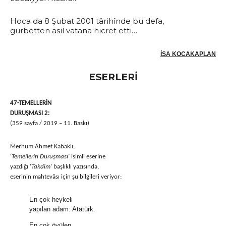
Hoca da 8 Şubat 2001 târihînde bu defa,
gurbetten asıl vatana hicret etti…
İSA KOCAKAPLAN
ESERLERİ
47-TEMELLERİN
DURUŞMASI 2:
(359 sayfa / 2019 – 11. Baskı)
Merhum Ahmet Kabaklı,
‘
Temellerin Duruşması
’ isimli eserine
yazdığı ‘
Takdim
’ başlıklı yazısında,
eserinin mahtevâsı için şu bilgileri veriyor:
En çok heykeli
yapılan adam: Atatürk.
En çok övülen