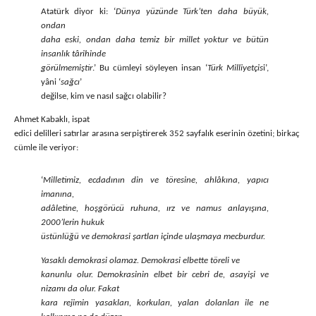
Atatürk diyor ki: ‘
Dünya yüzünde Türk’ten daha büyük,
ondan
daha eski, ondan daha temiz bir millet yoktur ve bütün
insanlık târihinde
görülmemiştir
.’ Bu cümleyi söyleyen insan ‘
Türk Milliyetçis
i’,
yâni ‘
sağcı
’
değilse, kim ve nasıl sağcı olabilir?
Ahmet Kabaklı, ispat
edici delilleri satırlar arasına serpiştirerek 352 sayfalık eserinin özetini; birkaç
cümle ile veriyor:
‘
Milletimiz, ecdadının din ve töresine, ahlâkına, yapıcı
imanına,
adâletine, hoşgörücü ruhuna, ırz ve namus anlayışına,
2000’lerin hukuk
üstünlüğü ve demokrasi şartları içinde ulaşmaya mecburdur.
Yasaklı demokrasi olamaz. Demokrasi elbette töreli ve
kanunlu olur. Demokrasinin elbet bir cebri de, asayişi ve
nizamı da olur. Fakat
kara rejimin yasakları, korkuları, yalan dolanları ile ne