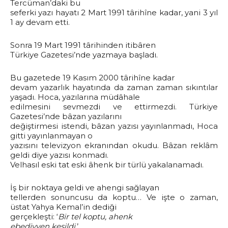
Tercüman’daki bu
seferki yazı hayatı 2 Mart 1991 târihîne kadar, yani 3 yıl
1 ay devam etti.
Sonra 19 Mart 1991 târihinden itibâren
Türkiye Gazetesi’nde yazmaya başladı.
Bu gazetede 19 Kasım 2000 târihîne kadar
devam yazarlık hayatında da zaman zaman sıkıntılar
yaşadı. Hoca, yazılarına müdâhale
edilmesini sevmezdi ve ettirmezdi. Türkiye
Gazetesi’nde bâzan yazılarını
değiştirmesi istendi, bâzan yazısı yayınlanmadı, Hoca
gitti yayınlanmayan o
yazısını televizyon ekranından okudu. Bâzan reklâm
geldi diye yazısı konmadı.
Velhasıl eski tat eski âhenk bir türlü yakalanamadı.
İş bir noktaya geldi ve ahengi sağlayan
tellerden sonuncusu da koptu… Ve işte o zaman,
üstat Yahya Kemal’in dediği
gerçekleşti: ‘
Bir tel koptu, ahenk
ebediyyen kesildi
.’