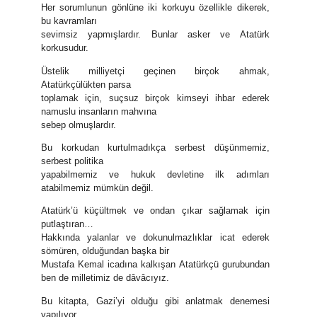
Her sorumlunun gönlüne iki korkuyu özellikle dikerek,
bu kavramları
sevimsiz yapmışlardır. Bunlar asker ve Atatürk
korkusudur.
Üstelik milliyetçi geçinen birçok ahmak,
Atatürkçülükten parsa
toplamak için, suçsuz birçok kimseyi ihbar ederek
namuslu insanların mahvına
sebep olmuşlardır.
Bu korkudan kurtulmadıkça serbest düşünmemiz,
serbest politika
yapabilmemiz ve hukuk devletine ilk adımları
atabilmemiz mümkün değil.
Atatürk’ü küçültmek ve ondan çıkar sağlamak için
putlaştıran…
Hakkında yalanlar ve dokunulmazlıklar icat ederek
sömüren, olduğundan başka bir
Mustafa Kemal icadına kalkışan Atatürkçü gurubundan
ben de milletimiz de dâvâcıyız.
Bu kitapta, Gazi’yi olduğu gibi anlatmak denemesi
yapılıyor.