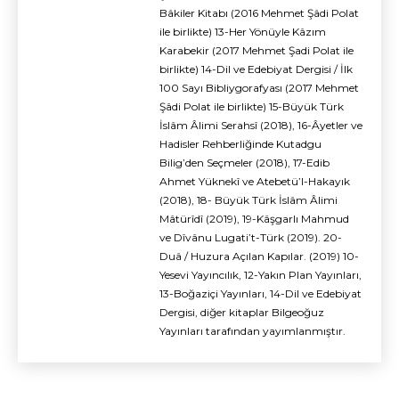
Bâkiler Kitabı (2016 Mehmet Şâdi Polat
ile birlikte) 13-Her Yönüyle Kâzım
Karabekir (2017 Mehmet Şadi Polat ile
birlikte) 14-Dil ve Edebiyat Dergisi / İlk
100 Sayı Bibliygorafyası (2017 Mehmet
Şâdi Polat ile birlikte) 15-Büyük Türk
İslâm Âlimi Serahsî (2018), 16-Âyetler ve
Hadisler Rehberliğinde Kutadgu
Bilig’den Seçmeler (2018), 17-Edib
Ahmet Yüknekî ve Atebetü’l-Hakayık
(2018), 18- Büyük Türk İslâm Âlimi
Mâtürîdî (2019), 19-Kâşgarlı Mahmud
ve Dîvânu Lugati’t-Türk (2019). 20-
Duâ / Huzura Açılan Kapılar. (2019) 10-
Yesevi Yayıncılık, 12-Yakın Plan Yayınları,
13-Boğaziçi Yayınları, 14-Dil ve Edebiyat
Dergisi, diğer kitaplar Bilgeoğuz
Yayınları tarafından yayımlanmıştır.