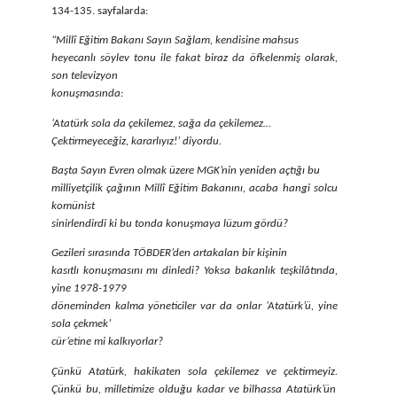
134-135. sayfalarda:
“Millî Eğitim Bakanı Sayın Sağlam, kendisine mahsus
heyecanlı söylev tonu ile fakat biraz da öfkelenmiş olarak,
son televizyon
konuşmasında:
‘Atatürk sola da çekilemez, sağa da çekilemez…
Çektirmeyeceğiz, kararlıyız!’ diyordu.
Başta Sayın Evren olmak üzere MGK’nin yeniden açtığı bu
milliyetçilik çağının Millî Eğitim Bakanını, acaba hangi solcu
komünist
sinirlendirdi ki bu tonda konuşmaya lüzum gördü?
Gezileri sırasında TÖBDER’den artakalan bir kişinin
kasıtlı konuşmasını mı dinledi? Yoksa bakanlık teşkilâtında,
yine 1978-1979
döneminden kalma yöneticiler var da onlar ‘Atatürk’ü, yine
sola çekmek’
cür’etine mi kalkıyorlar?
Çünkü Atatürk, hakikaten sola çekilemez ve çektirmeyiz.
Çünkü bu, milletimize olduğu kadar ve bilhassa Atatürk’ün