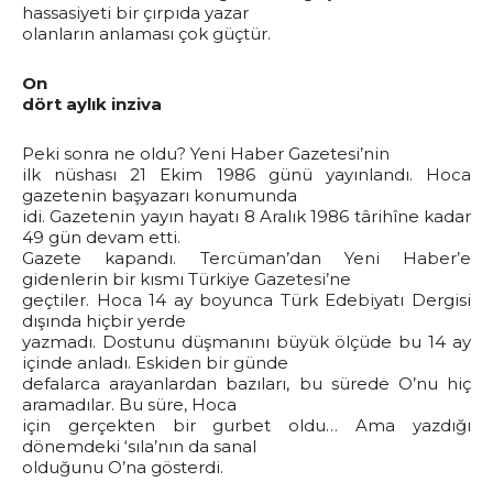
hassasiyeti bir çırpıda yazar
olanların anlaması çok güçtür.
On
dört aylık inziva
Peki sonra ne oldu? Yeni Haber Gazetesi’nin
ilk nüshası 21 Ekim 1986 günü yayınlandı. Hoca
gazetenin başyazarı konumunda
idi. Gazetenin yayın hayatı 8 Aralık 1986 târihîne kadar
49 gün devam etti.
Gazete kapandı. Tercüman’dan Yeni Haber’e
gidenlerin bir kısmı Türkiye Gazetesi’ne
geçtiler. Hoca 14 ay boyunca Türk Edebiyatı Dergisi
dışında hiçbir yerde
yazmadı. Dostunu düşmanını büyük ölçüde bu 14 ay
içinde anladı. Eskiden bir günde
defalarca arayanlardan bazıları, bu sürede O’nu hiç
aramadılar. Bu süre, Hoca
için gerçekten bir gurbet oldu… Ama yazdığı
dönemdeki ‘sıla’nın da sanal
olduğunu O’na gösterdi.