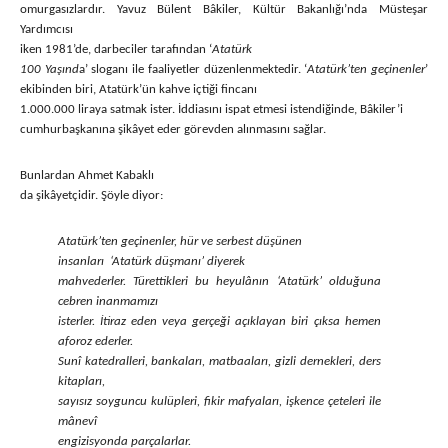
omurgasızlardır. Yavuz Bülent Bâkiler, Kültür Bakanlığı’nda Müsteşar
Yardımcısı
iken 1981’de, darbeciler tarafından ‘
Atatürk
100 Yaşınd
a’ sloganı ile faaliyetler düzenlenmektedir. ‘
Atatürk’ten
geçinenler
’
ekibinden biri, Atatürk’ün kahve içtiği fincanı
1.000.000 liraya satmak ister. İddiasını ispat etmesi istendiğinde, Bâkiler’i
cumhurbaşkanına şikâyet eder görevden alınmasını sağlar.
Bunlardan Ahmet Kabaklı
da şikâyetçidir. Şöyle diyor:
Atatürk’ten geçinenler, hür ve serbest düşünen
insanları ‘Atatürk düşmanı’ diyerek
mahvederler. Türettikleri bu heyulânın ‘Atatürk’ olduğuna
cebren inanmamızı
isterler. İtiraz eden veya gerçeği açıklayan biri çıksa hemen
aforoz ederler.
Sunî katedralleri, bankaları, matbaaları, gizli dernekleri, ders
kitapları,
sayısız soyguncu kulüpleri, fikir mafyaları, işkence çeteleri ile
mânevî
engizisyonda parçalarlar.