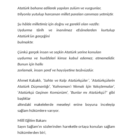
Atatürk bahane edilerek yapılan zulüm ve vurgunlar,
trilyonla yutulup harcanan millet paraları canımıza yetmiştir.
Şu hâlde milletimiz için doğru ve gerekli olan vazife:
Uydurma târih ve inanılmaz efsânelerden kurtulup
Atatürk’ün gerçeğini
bulmaktır.
Çünkü gerçek insan ve seçkin Atatürk yerine konulan
uydurma ve hurâfeleri kimse kabul edemez; etmemelidir.
Bunun için halkı
zorlamak, insan şeref ve haysiyetine tecâvüzdür.
Ahmet Kabaklı, ‘
Sahte ve Kalp Atatürkçüle
r’, ‘
Atatürkçülerin
Atatürk Düşmanlığı
’, ‘
Kahraman’ı Yıkmak İçin Yakıştırmalar
’,
‘
Atatürkçü Geçinen Komünizm
’, ‘
Bunlar mı Atatürkçü
?’ gibi
başlıklar
altındaki makelelerde meseleyi enine boyuna inceleyip
sağlam hükümlere varıyor.
Millî Eğitim Bakanı
Sayın Sağlam’ın sözlerinden hareketle ortaya konulan sağlam
hükümlerden biri,