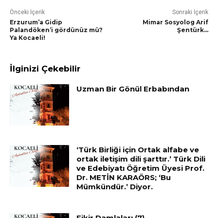
Önceki İçerik
Sonraki İçerik
Erzurum’a Gidip
Mimar Sosyolog Arif
Palandöken’i gördünüz mü?
Şentürk…
Ya Kocaeli!
İlginizi Çekebilir
Uzman Bir Gönül Erbabından
‘Türk Birliği için Ortak alfabe ve
ortak iletişim dili şarttır.’ Türk Dili
ve Edebiyatı Öğretim Üyesi Prof.
Dr. METİN KARAÖRS; ‘Bu
Mümkündür.’ Diyor.
Fikir Damlaları (7)