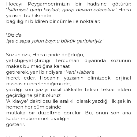
Hocayı Peygamberimizin bir hadisine götürür:
‘
İslâmiyet garip başladı, garip devam edecektir
.’ Hoca
yazısını bu hikmete
bağlılığını bildiren bir cümle ile noktalar:
‘
Biz de
işte o sapa yolun boynu bükük garipleriyiz
.’
Sözün özü, Hoca içinde doğduğu,
yetiştiği-yetiştirdiği Tercüman diyarında sözünün
makes bulmadığına kanaat
getirerek, yeni bir diyara, ‘
Yeni Haber
’e
hicret eder. Hocanın yazısının elimizdeki orijinal
nüshasını incelendiğimizde,
yazdığı son yazıyı nasıl dikkatle tekrar tekrar elden
geçirdiğine şâhit oluruz.
‘A klavye’ daktilosu ile aralıklı olarak yazdığı ilk şeklin
hemen her cümlesinde
mutlaka bir düzeltme görülür. Bu, onun son ana
kadar mükemmeli aradığını
gösterir.