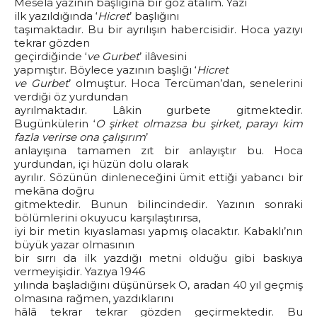
Meselâ yazının başlığına bir göz atalım. Yazı
ilk yazıldığında ‘
Hicret
’ başlığını
taşımaktadır. Bu bir ayrılışın habercisidir. Hoca yazıyı
tekrar gözden
geçirdiğinde ‘
ve Gurbet
’ ilâvesini
yapmıştır. Böylece yazının başlığı ‘
Hicret
ve Gurbet
’ olmuştur. Hoca Tercüman’dan, senelerini
verdiği öz yurdundan
ayrılmaktadır. Lâkin gurbete gitmektedir.
Bugünkülerin ‘
O şirket olmazsa bu şirket, parayı kim
fazla verirse ona çalışırım
’
anlayışına tamamen zıt bir anlayıştır bu. Hoca
yurdundan, içi hüzün dolu olarak
ayrılır. Sözünün dinleneceğini ümit ettiği yabancı bir
mekâna doğru
gitmektedir. Bunun bilincindedir. Yazının sonraki
bölümlerini okuyucu karşılaştırırsa,
iyi bir metin kıyaslaması yapmış olacaktır. Kabaklı’nın
büyük yazar olmasının
bir sırrı da ilk yazdığı metni olduğu gibi baskıya
vermeyişidir. Yazıya 1946
yılında başladığını düşünürsek O, aradan 40 yıl geçmiş
olmasına rağmen, yazdıklarını
hâlâ tekrar tekrar gözden geçirmektedir. Bu