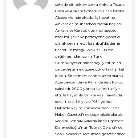
şehirde bitirdikten sonra Ankara Ticaret
Lisesi ve Ankara İktisadi ve Ticari İlimler
Akademisi’nde okudu. İş hayatına
Ankara’da muhasebeci olarak başladı.
Ankara ve Karabük’te; muhasebeci,
mali müşavir ve profesyonel yönetici
olarak devam etti. İstanbul’da, demir
ticareti ile meşgul oldu. SSCB’nin
dağılmasından sonra Türk
Cumhuriyetlerinde sanayi yatırımları
gerçekleştirmek üzere çok ortaklı şirket
kurdu. Şirketin murahhas azası olarak
Azerbaycan’da ve Kırım’da tesis kurup
çalıştırdı. 2000 yılında işlerini tasfiye
etti. İş hayatı ile birlikte yazı hayatı da
devam etti. İlk yazısı 1954 yılında
Bafra’da yayımlanmakta olan Bafra
Haber Gazetesi’nde başmakale olarak
yer aldı. Sonraki yıllarda İlhan Egemen
Darendelioğlu’nun Toprak Dergisi’nde,
Son Havadis ve Tercüman gazetelerinde