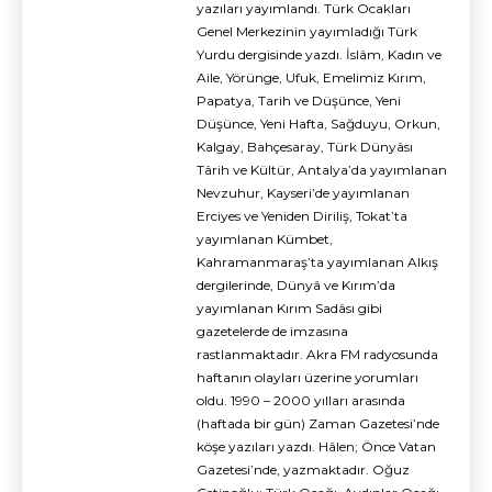
yazıları yayımlandı. Türk Ocakları
Genel Merkezinin yayımladığı Türk
Yurdu dergisinde yazdı. İslâm, Kadın ve
Aile, Yörünge, Ufuk, Emelimiz Kırım,
Papatya, Tarih ve Düşünce, Yeni
Düşünce, Yeni Hafta, Sağduyu, Orkun,
Kalgay, Bahçesaray, Türk Dünyâsı
Târih ve Kültür, Antalya’da yayımlanan
Nevzuhur, Kayseri’de yayımlanan
Erciyes ve Yeniden Diriliş, Tokat’ta
yayımlanan Kümbet,
Kahramanmaraş’ta yayımlanan Alkış
dergilerinde, Dünyâ ve Kırım’da
yayımlanan Kırım Sadâsı gibi
gazetelerde de imzasına
rastlanmaktadır. Akra FM radyosunda
haftanın olayları üzerine yorumları
oldu. 1990 – 2000 yılları arasında
(haftada bir gün) Zaman Gazetesi’nde
köşe yazıları yazdı. Hâlen; Önce Vatan
Gazetesi’nde, yazmaktadır. Oğuz