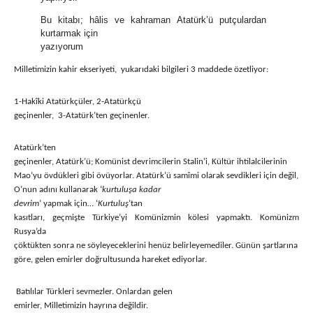
Bu kitabı; hâlis ve kahraman Atatürk’ü putçulardan
kurtarmak için
yazıyorum
Milletimizin kahir ekseriyeti, yukarıdaki bilgileri 3 maddede özetliyor:
1-Hakîki Atatürkçüler, 2-Atatürkçü
geçinenler, 3-Atatürk’ten geçinenler.
Atatürk’ten
geçinenler, Atatürk’ü; Komünist devrimcilerin Stalin’i, Kültür ihtilalcilerinin
Mao’yu övdükleri gibi övüyorlar. Atatürk’ü samîmi olarak sevdikleri için değil,
O’nun adını kullanarak ‘
kurtuluşa kadar
devrim
’ yapmak için… ‘
Kurtuluş
’tan
kasıtları, geçmişte Türkiye’yi Komünizmin kölesi yapmaktı. Komünizm
Rusya’da
çöktükten sonra ne söyleyeceklerini henüz belirleyemediler. Günün şartlarına
göre, gelen emirler doğrultusunda hareket ediyorlar.
Batılılar Türkleri sevmezler. Onlardan gelen
emirler, Milletimizin hayrına değildir.