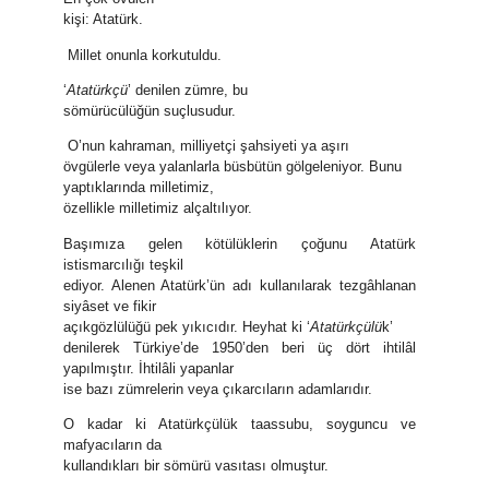
kişi: Atatürk.
Millet onunla korkutuldu.
‘
Atatürkçü
’ denilen zümre, bu
sömürücülüğün suçlusudur.
O’nun kahraman, milliyetçi şahsiyeti ya aşırı
övgülerle veya yalanlarla büsbütün gölgeleniyor. Bunu
yaptıklarında milletimiz,
özellikle milletimiz alçaltılıyor.
Başımıza gelen kötülüklerin çoğunu Atatürk
istismarcılığı teşkil
ediyor. Alenen Atatürk’ün adı kullanılarak tezgâhlanan
siyâset ve fikir
açıkgözlülüğü pek yıkıcıdır. Heyhat ki ‘
Atatürkçülü
k’
denilerek Türkiye’de 1950’den beri üç dört ihtilâl
yapılmıştır. İhtilâli yapanlar
ise bazı zümrelerin veya çıkarcıların adamlarıdır.
O kadar ki Atatürkçülük taassubu, soyguncu ve
mafyacıların da
kullandıkları bir sömürü vasıtası olmuştur.