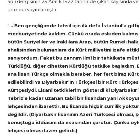
adlı dergisinin 25 Aralık 1922 tarihinde çıkan sayısında yer
demeci yayınlamıştır:
”
… Ben gençliğimde tahsil için ilk defa İstanbul’a gi
mecburiyetinde kaldım. Çünkü orada eskiden kalmış f
bütün Suriyeliler ve Iraklılara Arap, bütün Rumeli halkı
ahalisinden bulunanlara da Kürt milliyetini izafe et
sanıyordum. Fakat bu zannım ilmî bir tahkikata müsten
Türklüğü, diğer cihetten Kürtlüğü tetkike başladım. 
ana lisan Türkçe olmakla beraber, her fert biraz Kürtçe 
edilebilirdi Ya Diyarbakır’ın Türkçesi bir Kürt Türkçes
Kürtçesiydi. Lisanî tetkiklerim gösterdi ki Diyarbakı
Tebriz’e kadar uzanan tabiî bir lisandan yani Akkoy
lehçesinden ibarettir. Bu lisanda hiçbir sun’îlik yoktur
değildir. (Diyarbakır lisanının Azerî Türkçesi olması,
konuştuğu iddiasını da esasından çürütür. Çünkü öyle
lehçesi olması lazım gelirdi.)