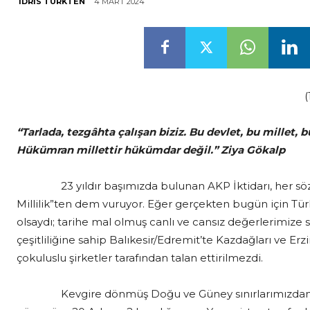
4 MART 2024
İDRIS TÜRKTEN
(
“Tarlada, tezgâhta çalışan biziz. Bu devlet, bu millet, 
Hükümran millettir hükümdar değil.” Ziya Gökalp
23 yıldır başımızda bulunan AKP İktidarı, her sözün 
Millilik”ten dem vuruyor. Eğer gerçekten bugün için Türk
olsaydı; tarihe mal olmuş canlı ve cansız değerlerimize s
çeşitliliğine sahip Balıkesir/Edremit’te Kazdağları ve E
çokuluslu şirketler tarafından talan ettirilmezdi.
Kevgire dönmüş Doğu ve Güney sınırlarımızdan 15 