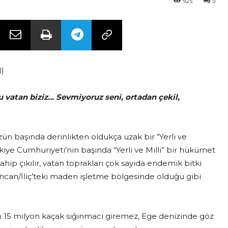
925
0
1)
bu vatan biziz… Sevmiyoruz seni, ortadan çekil,
başında derinlikten oldukça uzak bir “Yerli ve
iye Cumhuriyeti’nin başında “Yerli ve Milli” bir hükümet
ahip çıkılır, vatan toprakları çok sayıda endemik bitki
rzincan/İliç’teki maden işletme bölgesinde olduğu gibi
milyon kaçak sığınmacı giremez, Ege denizinde göz