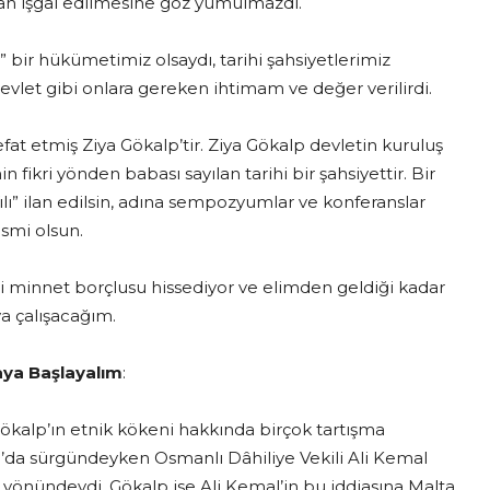
dan işgal edilmesine göz yumulmazdı.
r hükümetimiz olsaydı, tarihi şahsiyetlerimiz
vlet gibi onlara gereken ihtimam ve değer verilirdi.
etmiş Ziya Gökalp’tir. Ziya Gökalp devletin kuruluş
 fikri yönden babası sayılan tarihi bir şahsiyettir. Bir
p Yılı” ilan edilsin, adına sempozyumlar ve konferanslar
esmi olsun.
innet borçlusu hissediyor ve elimden geldiği kadar
ya çalışacağım.
aya Başlayalım
:
’ın etnik kökeni hakkında birçok tartışma
lta’da sürgündeyken Osmanlı Dâhiliye Vekili Ali Kemal
u yönündeydi. Gökalp ise Ali Kemal’in bu iddiasına Malta