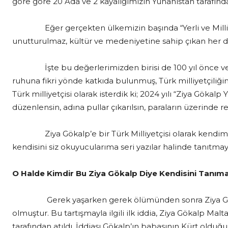
göre göre 20 Ada ve 2 kayalığımızın Yunanistan tarafın
Eğer gerçekten ülkemizin başında “Yerli ve Milli” bi
unutturulmaz, kültür ve medeniyetine sahip çıkan her de
İşte bu değerlerimizden birisi de 100 yıl önce vefat 
ruhuna fikri yönde katkıda bulunmuş, Türk milliyetçiliğinin
Türk milliyetçisi olarak isterdik ki; 2024 yılı “Ziya Gökal
düzenlensin, adına pullar çıkarılsın, paraların üzerinde r
Ziya Gökalp’e bir Türk Milliyetçisi olarak kendimi m
kendisini siz okuyucularıma seri yazılar halinde tanıtma
O Halde Kimdir Bu Ziya Gökalp Diye Kendisini Tanım
Gerek yaşarken gerek ölümünden sonra Ziya Gökalp
olmuştur. Bu tartışmayla ilgili ilk iddia, Ziya Gökalp Ma
tarafından atıldı. İddiası Gökalp’ın babasının Kürt olduğ