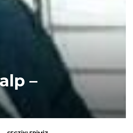
alp –