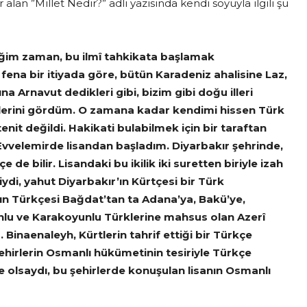
 alan ”Millet Nedir?” adlı yazısında kendi soyuyla ilgili şu
ttiğim zaman, bu ilmî tahkikata başlamak
ena bir itiyada göre, bütün Karadeniz ahalisine Laz,
na Arnavut dedikleri gibi, bizim gibi doğu illeri
tiklerini gördüm. O zamana kadar kendimi hissen Türk
it değildi. Hakikati bulabilmek için bir taraftan
Evvelemirde lisandan başladım. Diyarbakır şehrinde,
de bilir. Lisandaki bu ikilik iki suretten biriyle izah
iydi, yahut Diyarbakır’ın Kürtçesi bir Türk
r’ın Türkçesi Bağdat’tan ta Adana’ya, Bakü’ye,
unlu ve Karakoyunlu Türklerine mahsus olan Azerî
. Binaenaleyh, Kürtlerin tahrif ettiği bir Türkçe
 şehirlerin Osmanlı hükümetinin tesiriyle Türkçe
 olsaydı, bu şehirlerde konuşulan lisanın Osmanlı