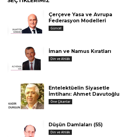
SEÇTIKLERIMIZ
Çerçeve Yasa ve Avrupa
Federasyon Modelleri
Güncel
İman ve Namus Kıratları
Din ve Ahlâk
Entelektüelin Siyasetle
İmtihanı: Ahmet Davutoğlu
Öne Çıkanlar
Düşün Damlaları (55)
Din ve Ahlâk