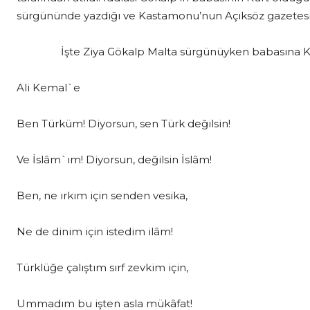
sürgününde yazdığı ve Kastamonu’nun Açıksöz gazetesinde
İşte Ziya Gökalp Malta sürgünüyken babasına Kürt d
Ali Kemal`e
Ben Türküm! Diyorsun, sen Türk değilsin!
Ve İslâm`ım! Diyorsun, değilsin İslâm!
Ben, ne ırkım için senden vesika,
Ne de dinim için istedim ilâm!
Türklüğe çalıştım sırf zevkim için,
Ummadım bu işten asla mükâfat!