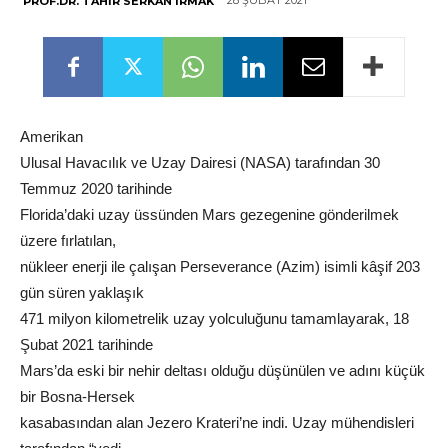
28 ŞUBAT 2021
PROF.DR. TAHIR SERKAN IRMAK
Amerikan
Ulusal Havacılık ve Uzay Dairesi (NASA) tarafından 30
Temmuz 2020 tarihinde
Florida’daki uzay üssünden Mars gezegenine gönderilmek
üzere fırlatılan,
nükleer enerji ile çalışan Perseverance (Azim) isimli kâşif 203
gün süren yaklaşık
471 milyon kilometrelik uzay yolculuğunu tamamlayarak, 18
Şubat 2021 tarihinde
Mars’da eski bir nehir deltası olduğu düşünülen ve adını küçük
bir Bosna-Hersek
kasabasından alan Jezero Krateri’ne indi. Uzay mühendisleri