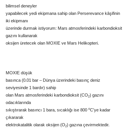
bilimsel deneyler
yapabilecek yedi ekipmana sahip olan Perserevance kâşifinin
iki ekipmanı
üzerinde durmak istiyorum: Mars atmosferindeki karbondioksit
gazını kullanarak
oksijen üretecek olan MOXIE ve Mars Helikopteri.
MOXIE düşük
basınca (0.01 bar – Dünya üzerindeki basınç deniz
seviyesinde 1 bardır) sahip
olan Mars atmosferindeki karbondioksit (CO
) gazını
2
odacıklarında
o
sıkıştırarak basıncı 1 bara, sıcaklığı ise 800
C’ye kadar
çıkararak
elektrokatalitik olarak oksijen (O
) gazına çevirmektedir.
2