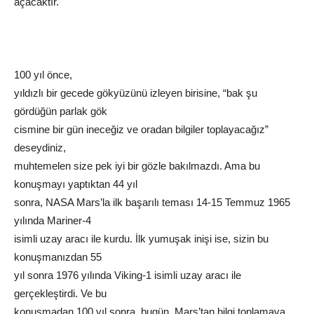
açacaktır.
100 yıl önce,
yıldızlı bir gecede gökyüzünü izleyen birisine, “bak şu
gördüğün parlak gök
cismine bir gün ineceğiz ve oradan bilgiler toplayacağız”
deseydiniz,
muhtemelen size pek iyi bir gözle bakılmazdı. Ama bu
konuşmayı yaptıktan 44 yıl
sonra, NASA Mars’la ilk başarılı teması 14-15 Temmuz 1965
yılında Mariner-4
isimli uzay aracı ile kurdu. İlk yumuşak inişi ise, sizin bu
konuşmanızdan 55
yıl sonra 1976 yılında Viking-1 isimli uzay aracı ile
gerçekleştirdi. Ve bu
konuşmadan 100 yıl sonra, bugün, Mars’tan bilgi toplamaya,