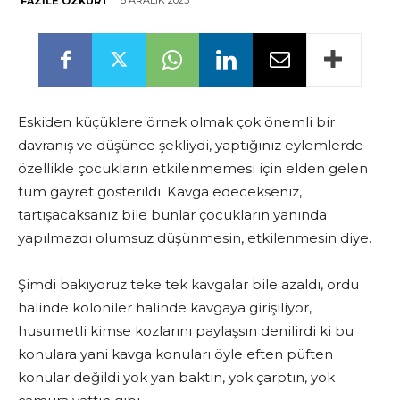
8 ARALIK 2023
FAZILE ÖZKURT
Eskiden küçüklere örnek olmak çok önemli bir
davranış ve düşünce şekliydi, yaptığınız eylemlerde
özellikle çocukların etkilenmemesi için elden gelen
tüm gayret gösterildi. Kavga edecekseniz,
tartışacaksanız bile bunlar çocukların yanında
yapılmazdı olumsuz düşünmesin, etkilenmesin diye.
Şimdi bakıyoruz teke tek kavgalar bile azaldı, ordu
halinde koloniler halinde kavgaya girişiliyor,
husumetli kimse kozlarını paylaşsın denilirdi ki bu
konulara yani kavga konuları öyle eften püften
konular değildi yok yan baktın, yok çarptın, yok