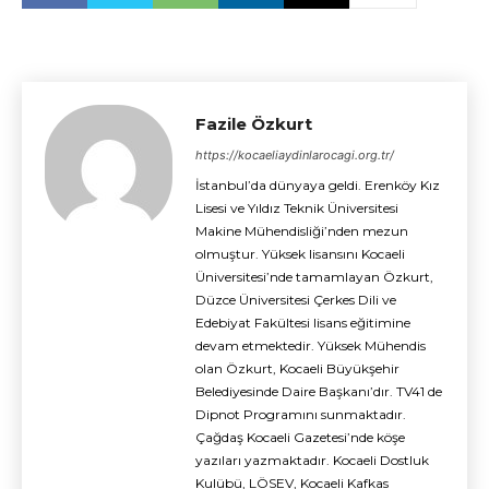
Fazile Özkurt
https://kocaeliaydinlarocagi.org.tr/
İstanbul’da dünyaya geldi. Erenköy Kız
Lisesi ve Yıldız Teknik Üniversitesi
Makine Mühendisliği’nden mezun
olmuştur. Yüksek lisansını Kocaeli
Üniversitesi’nde tamamlayan Özkurt,
Düzce Üniversitesi Çerkes Dili ve
Edebiyat Fakültesi lisans eğitimine
devam etmektedir. Yüksek Mühendis
olan Özkurt, Kocaeli Büyükşehir
Belediyesinde Daire Başkanı’dır. TV41 de
Dipnot Programını sunmaktadır.
Çağdaş Kocaeli Gazetesi’nde köşe
yazıları yazmaktadır. Kocaeli Dostluk
Kulübü, LÖSEV, Kocaeli Kafkas