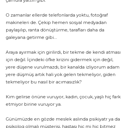
çamura yattın gibi.
O zamanlar ellerde telefonlarda yoktu, fotoğraf
makineleri de. Çekip hemen sosyal medyadan
paylaşılıp, ranta dönüştürme, tarafları daha da
galeyana getirme gibi…
Araya ayırmak için girilirdi, bir tekme de kendi atması
için değil. İçindeki öfke krizini gidermek için değil,
yere düşene vurulmazdı, bir kanalda izliyorum adam
yere düşmüş artık hali yok gelen tekmeliyor, giden
tekmeliyor bu nasıl bir acımasızlık?
Kim gelirse önüne vuruyor, kadın, çocuk, yaşlı hiç fark
etmiyor birine vuruyor ya.
Günümüzde en gözde meslek aslında psikiyatr ya da
psikolog olmalı müşterisi, hastası hiç mi hiç bitmez