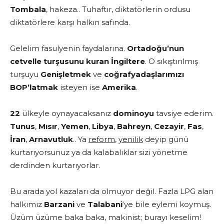
Tombala
, hakeza.. Tuhaftır, diktatörlerin ordusu
diktatörlere karşı halkın safında.
Gelelim fasulyenin faydalarına.
Ortadoğu’nun
cetvelle turşusunu kuran İngiltere
. O sıkıştırılmış
turşuyu
Genişletmek
ve
coğrafyadaşlarımızı
BOP’latmak
isteyen ise
Amerika
.
22
ülkeyle oynayacaksanız
dominoyu
tavsiye ederim.
Tunus
,
Mısır
,
Yemen
,
Libya
,
Bahreyn
,
Cezayir
,
Fas
,
İran
,
Arnavutluk
.. Ya
reform
,
yenilik
deyip günü
kurtarıyorsunuz ya da kalabalıklar sizi yönetme
derdinden kurtarıyorlar.
Bu arada yol kazaları da olmuyor değil. Fazla LPG alan
halkımız
Barzani
ve
Talabani
‘ye bile eylemi koymuş.
Üzüm üzüme baka baka, makinist; burayı keselim!