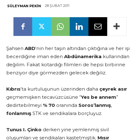
28 ŞUBAT 2011
SÜLEYMAN PEKIN
Şahsen
ABD
‘nin her taşın altından çıktığına ve her işi
becerdiğine iman eden
Abdünamerika
kullarından
değilim. Fakat kotardığı filimleri de hepsi birbirine
benziyor diye görmezden gelecek değiliz.
Kıbrıs
‘ta kurtuluşunun üzerinden daha
çeyrek asır
geçmemişken tecavüzcüsüne “
Yes be annem
”
dedirtebilmeyi
% 70
oranında
Soros’lanmış
,
fonlanmış
STK ve sendikalara borçluyuz.
Tunus I. Çinko
derken yine yemlenmiş sivil
oluşumları ve sendikaları kastetmiştik.
Mısır