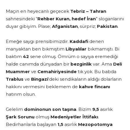
Maçın en heyecanlı geçecek
Tebriz – Tahran
sahnesindeki “
Rehber Kuran, hedef İran
” sloganlarını
duyar gibiyim. Plase;
Afganistan
, sürpriz;
Pakistan
.
Emeğe saygı prensibimizdir.
Kaddafi
denen
manyaktan ben bıkmıştım
Libyalılar
bıkmamıştı. Bi
baktım
42
sene olmuş. Ömrüm o sayıya eremediği
halde canımda dünyadan bir
bezginlik
var. Ama
Deli
Muammer
ve
Cemahiriyesinde
tık yok. Bu babda
Trablus
ve
Bingazi
‘deki sendikaların aldığı dolarların
hakkını vermesini beklemem de
kahve fincanı
hatırım olsun.
Gelelim
dominonun son taşına
. Bizim
9,5
asırlık
Şark Sorunu
olmuş
Medeniyetler İttifakı
.
Bedirhanlarla başlayan
1,5
asırlık
Mezopotomya