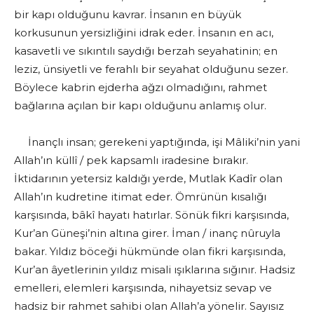
bir kapı olduğunu kavrar. İnsanın en büyük
korkusunun yersizliğini idrak eder. İnsanın en acı,
kasavetli ve sıkıntılı saydığı berzah seyahatinin; en
leziz, ünsiyetli ve ferahlı bir seyahat olduğunu sezer.
Böylece kabrin ejderha ağzı olmadığını, rahmet
bağlarına açılan bir kapı olduğunu anlamış olur.
İnançlı insan; gerekeni yaptığında, işi Mâliki’nin yani
Allah’ın küllî / pek kapsamlı iradesine bırakır.
İktidarının yetersiz kaldığı yerde, Mutlak Kadîr olan
Allah’ın kudretine itimat eder. Ömrünün kısalığı
karşısında, bâkî hayatı hatırlar. Sönük fikri karşısında,
Kur’an Güneşi’nin altına girer. İman / inanç nûruyla
bakar. Yıldız böceği hükmünde olan fikri karşısında,
Kur’an âyetlerinin yıldız misali ışıklarına sığınır. Hadsiz
emelleri, elemleri karşısında, nihayetsiz sevap ve
hadsiz bir rahmet sahibi olan Allah’a yönelir. Sayısız