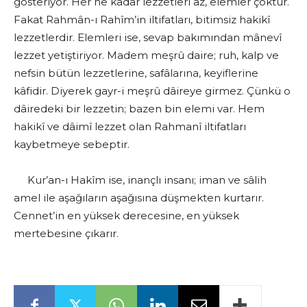
gösteriyor. Her ne kadar lezzetleri az, elemler çoktur.
Fakat Rahmân-ı Rahîm’in iltifatları, bitimsiz hakikî
lezzetlerdir. Elemleri ise, sevap bakımından mânevî
lezzet yetiştiriyor. Madem meşrû daire; ruh, kalp ve
nefsin bütün lezzetlerine, safâlarına, keyiflerine
kâfidir. Diyerek gayr-i meşrû dâireye girmez. Çünkü o
dâiredeki bir lezzetin; bazen bin elemi var. Hem
hakikî ve dâimî lezzet olan Rahmanî iltifatları
kaybetmeye sebeptir.
Kur’an-ı Hakîm ise, inançlı insanı; iman ve sâlih
amel ile aşağıların aşağısına düşmekten kurtarır.
Cennet’in en yüksek derecesine, en yüksek
mertebesine çıkarır.