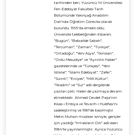
tarihinden beri, Yüzüncü Yıl Üniversitesi
Fen-Edebiyat Fakültesi Tarih
Bölümünde Yakınçağ Anabilim
Dalı'nda Öğretim Görevlisi olarak
bulundu. 1999'da emekli oldu.
Üniversite talebeliğinden itibaren;
"Bugün", "Babıalide Sabah",
"Tercüman", "Zaman", "Türkiye",
"Ortadoğu", "Yeni Asya", "İkinisan",
"Ordu Mesudiye" ve "Ayrıntılı Haber"
gazetelerinde ve "Türkçesi", "Yeni
İstiklal", "İslami Edebiyat", "Zafer",
"Sızıntı", "Erciyes", "Milli Kültür",
"İlkadım" ve "Sur" adlı dergilerde
yazıları çıktı. Halen de yazmaya devam
etmektedir. Ahmed Cevdet Paşa'nın
Kısas-ı Enbiya ve Tevarih-i Hulefası'nı
sadeleştirmiş ve 1981'de basılmıştır.
Metin Muhsin müstear ismiyle, gençler
için yazdığı "Irmakların Dili" adlı eseri
1984'te yayınlanmıştır. Ayrıca Yüzüncü