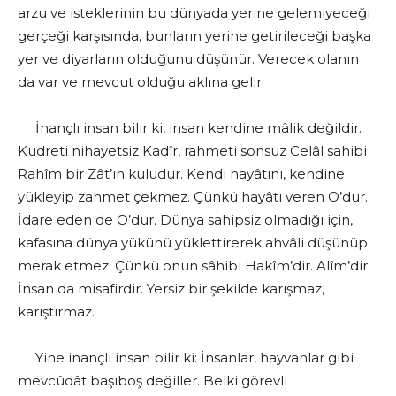
arzu ve isteklerinin bu dünyada yerine gelemiyeceği
gerçeği karşısında, bunların yerine getirileceği başka
yer ve diyarların olduğunu düşünür. Verecek olanın
da var ve mevcut olduğu aklına gelir.
İnançlı insan bilir ki, insan kendine mâlik değildir.
Kudreti nihayetsiz Kadîr, rahmeti sonsuz Celâl sahibi
Rahîm bir Zât’ın kuludur. Kendi hayâtını, kendine
yükleyip zahmet çekmez. Çünkü hayâtı veren O’dur.
İdare eden de O’dur. Dünya sahipsiz olmadığı için,
kafasına dünya yükünü yüklettirerek ahvâli düşünüp
merak etmez. Çünkü onun sâhibi Hakîm’dir. Alîm’dir.
İnsan da misafirdir. Yersiz bir şekilde karışmaz,
karıştırmaz.
Yine inançlı insan bilir ki: İnsanlar, hayvanlar gibi
mevcûdât başıboş değiller. Belki görevli