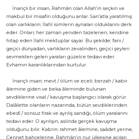
İnançlı bir insan, Rahmân olan Allah’ın seçkin ve
makbul bir misafiri olduğunu anlar. San’atla yaratılmış
olan varlıkların; İlahî isimlerin aynaları olduklarını derk
eder. Onları; her zaman yeniden tazelenen, kendine
hitap eden İlahî mektuplar sayar. Bu şekilde; fani /
geçici dünyadan, varlıkların zevalinden, geçici şeyleri
sevmekten gelen yaraları güzelce tedavi eder.
Evhamın karanlıklarından kurtulur.
İnançlı insan; mevt / ölüm ve eceli; berzah / kabir
âlemine giden ve beka âleminde bulunan
sevdiklerine visal / kavuşma başlangıcı olarak görür.
Dalâlette olanların nazarında, bütün sevdiklerinden
ebedî / sonsuz firak ve ayrılış sandığı, ölüm yaralarını
tedavi eder. O ayrılışın, aslında gerçek kavuşma
olduğunu bilir. Kabrin; rahmet âlemine, saâdet yerine,
Cennet bahçelerine, Rahmân’ın nur ülkesine açılan