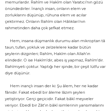
memurlardır. Rahîm ve Hakîm olan Yaratıcı’nın gözü
önündedirler. İnançlı insan, onların elem ve
zorluklarını düşünüp, rûhuna elem ve acılar
çektirmez. Onların Rahîm olan Hâlıkları’nın
rahmetinden daha çok şefkat etmez.
Hem, insana düşmanlık durumu alan mikroptan tâ
taun, tufan, yokluk ve zelzelelere kadar bütün
şeylerin dizginleri; Rahîm, Hakîm olan Allah’ın
elindedir. O ise Hakîm’dir, abes iş yapmaz, Rahîm’dir.
Rahîmiyeti çoktur. Yaptığı her işinde, bir çeşit lütfu var
diye düşünür.
Hem inançlı insan der ki: Şu âlem, her ne kadar
fânidir. Fakat ebedî bir âleme lâzım şeyleri
yetiştiriyor. Gerçi geçicidir. Fakat bâkî meyveler
veriyor. Ebedî bir Zât’ın bâkî isimlerinin yansımalarını