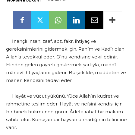
9 KASIM 2025
MUHSIN BOZKURT
İnançlı insan; zaaf, acz, fakr, ihtiyaç ve
gereksinimlerini gidermek için, Rahîm ve Kadîr olan
Allah’a tevekkül eder. O’nu kendisine vekil edinir.
Elinden gelen gayreti göstermek şartıyla, maddî-
mânevî ihtiyaçlarını giderir. Bu şekilde, maddeten ve
mânen kendisini tedavi eder.
Hayât ve vücut yükünü, Yüce Allah’ın kudret ve
rahmetine teslim eder. Hayât ve nefsini kendisi için
bir binek hükmünde görür. Âdeta rahat bir makam
sahibi olur. Konuşan bir hayvan olmadığının bilincine
varır.