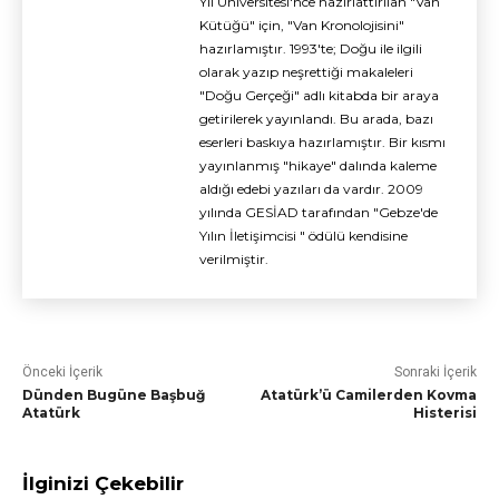
Yıl Üniversitesi'nce hazırlattırılan "Van
Kütüğü" için, "Van Kronolojisini"
hazırlamıştır. 1993'te; Doğu ile ilgili
olarak yazıp neşrettiği makaleleri
"Doğu Gerçeği" adlı kitabda bir araya
getirilerek yayınlandı. Bu arada, bazı
eserleri baskıya hazırlamıştır. Bir kısmı
yayınlanmış "hikaye" dalında kaleme
aldığı edebi yazıları da vardır. 2009
yılında GESİAD tarafından "Gebze'de
Yılın İletişimcisi " ödülü kendisine
verilmiştir.
Önceki İçerik
Sonraki İçerik
Dünden Bugüne Başbuğ
Atatürk’ü Camilerden Kovma
Atatürk
Histerisi
İlginizi Çekebilir