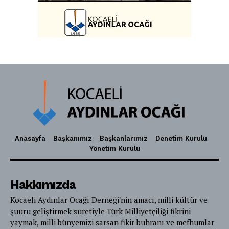
Anasayfa
Başkanımız
Başkanlarımız
Denetim Kurulu
Yönetim Kurulu
Hakkımızda
Kocaeli Aydınlar Ocağı Derneği'nin amacı, milli kültür ve
şuuru geliştirmek suretiyle Türk Milliyetçiliği fikrini
yaymak, milli bünyemizi sarsan fikir buhranı ve mefhumlar