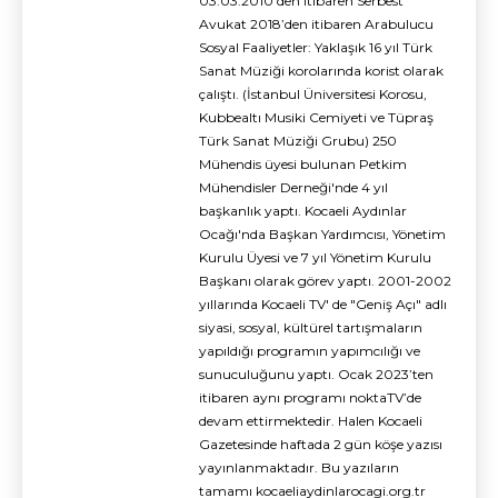
03.03.2010’den itibaren Serbest
Avukat 2018’den itibaren Arabulucu
Sosyal Faaliyetler: Yaklaşık 16 yıl Türk
Sanat Müziği korolarında korist olarak
çalıştı. (İstanbul Üniversitesi Korosu,
Kubbealtı Musiki Cemiyeti ve Tüpraş
Türk Sanat Müziği Grubu) 250
Mühendis üyesi bulunan Petkim
Mühendisler Derneği'nde 4 yıl
başkanlık yaptı. Kocaeli Aydınlar
Ocağı'nda Başkan Yardımcısı, Yönetim
Kurulu Üyesi ve 7 yıl Yönetim Kurulu
Başkanı olarak görev yaptı. 2001-2002
yıllarında Kocaeli TV' de "Geniş Açı" adlı
siyasi, sosyal, kültürel tartışmaların
yapıldığı programın yapımcılığı ve
sunuculuğunu yaptı. Ocak 2023’ten
itibaren aynı programı noktaTV’de
devam ettirmektedir. Halen Kocaeli
Gazetesinde haftada 2 gün köşe yazısı
yayınlanmaktadır. Bu yazıların
tamamı kocaeliaydinlarocagi.org.tr