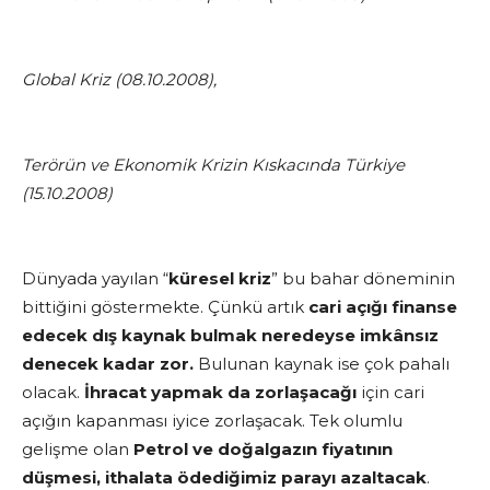
Global Kriz (08.10.2008),
Terörün ve Ekonomik Krizin Kıskacında Türkiye
(15.10.2008)
Dünyada yayılan “
küresel kriz
” bu bahar döneminin
bittiğini göstermekte. Çünkü artık
cari açığı finanse
edecek dış kaynak bulmak neredeyse imkânsız
denecek kadar zor.
Bulunan kaynak ise çok pahalı
olacak.
İhracat yapmak da zorlaşacağı
için cari
açığın kapanması iyice zorlaşacak.
Tek olumlu
gelişme
olan
Petrol ve doğalgazın fiyatının
düşmesi, ithalata ödediğimiz parayı azaltacak
.