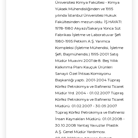
Üniversitesi Kimya Fakültesi - Kimya
Yüksek Mühendisliğinden ve 1995
yılında İstanbul Üniversitesi Hukuk
Fakültesinden mezun oldu. İŞ HAYATI:
1978-1980 Akyazı/Sakarya Yonca Süt
Fabrikası İşletme ve Laboratuvar Şefi
1980-1995 Petkim A.Ş. Yarımca
Kompleksi (İşletme Mühendisi, İşletme
Şefi, Başmühendis.) 1995-2001 Satış
Müdür Muavini 2001’de 8. Beş Yıllık
Kalkınma Planı Kauçuk Ürünleri
Sanayii Özel İhtisas Komisyonu
Başkanlığı yaptı. 2001-2004 Tüpraş
Körfez Petrokimya ve Rafinerisi Ticaret
Müdür Yrd. 2004 - 01.02.2007 Tüpraş
Körfez Petrokimya ve Rafinerisi Ticaret
Müdürü. 01.02.2007 - 30.09.2007
Tüpraş Körfez Petrokimya ve Rafinerisi
İnsan Kaynakları Müdürü. 01.01.2008 -
30.10.2008 Yantaş Yavuzlar Plastik
A.Ş. Genel Müdür Yardımcısı.