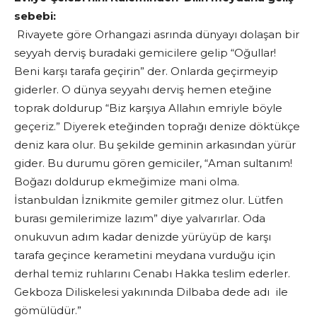
sebebi:
Rivayete göre Orhangazi asrında dünyayı dolaşan bir
seyyah derviş buradaki gemicilere gelip “Oğullar!
Beni karşı tarafa geçirin” der. Onlarda geçirmeyip
giderler. O dünya seyyahı derviş hemen eteğine
toprak doldurup “Biz karşıya Allahın emriyle böyle
geçeriz.” Diyerek eteğinden toprağı denize döktükçe
deniz kara olur. Bu şekilde geminin arkasından yürür
gider. Bu durumu gören gemiciler, “Aman sultanım!
Boğazı doldurup ekmeğimize mani olma.
İstanbuldan İznikmite gemiler gitmez olur. Lütfen
burası gemilerimize lazım” diye yalvarırlar. Oda
onukuvun adım kadar denizde yürüyüp de karşı
tarafa geçince kerametini meydana vurduğu için
derhal temiz ruhlarını Cenabı Hakka teslim ederler.
Gekboza Diliskelesi yakınında Dilbaba dede adı ile
gömülüdür.”