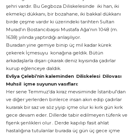
şehri vardır. Bu Gegboza Diliskelesinde iki han, iki
ekmekçi dükkanı, bir bozahane, iki bakkal dükkanı
birde çeşme vardır ki üzerindeki tarihten Sultan
Murad’ın Bostancıbaşısı Mustafa Ağa’nın 1048 (m.
1638) yılında yaptırdığı anlaşılıyor.
Buradan yine gemiye binip üç mil kadar kürek
çekerek İçmesuyu konağına geldik. Bütün
arkadaşlarla dışarı çıkarak deniz kıyısında çadırlar
kurup eğlenceye daldık.
Evliya Çelebi’nin kaleminden Diliskelesi Dilovası
Muhsil içme suyunun vasıfları:
Her sene Temmuz’da kiraz mevsiminde İstanbul’dan
ve diğer yerlerden binlerce insan akın edip çadırlar
kurarak bir saz ve söz yiyip içme olur ki kırk gün kırk
gece devam eder. Dillerde tabir edilmeyen tüfenk ve
fişenk şenlikleri olur . Derde kapılıp fasit ahlat
hastalığına tutulanlar burada üç gün üç gece içme