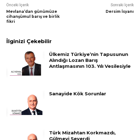
Önceki İçerik
Sonraki İçerik
Mevlana’dan günümüze
Dersim İsyanı
cihanşümul barış ve birlik
fikri
İlginizi Çekebilir
Ülkemiz Türkiye’nin Tapusunun
Alındığı Lozan Barış
Antlaşmasının 103. Yılı Vesilesiyle
Sanayide Kök Sorunlar
Türk Mizahtan Korkmazdı,
Gülmeyi Severdi