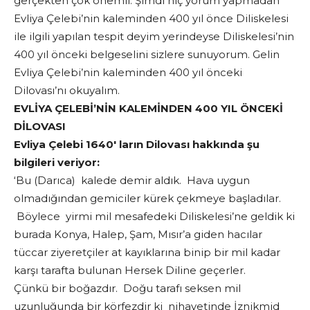
gerçekten çok önemli. Şimdi hiç yorum yapmadan
Evliya Çelebi’nin kaleminden 400 yıl önce Diliskelesi
ile ilgili yapılan tespit deyim yerindeyse Diliskelesi’nin
400 yıl önceki belgeselini sizlere sunuyorum. Gelin
Evliya Çelebi’nin kaleminden 400 yıl önceki
Dilovası’nı okuyalım.
EVLİYA ÇELEBİ’NİN KALEMİNDEN 400 YIL ÖNCEKİ
DİLOVASI
Evliya Çelebi 1640′ ların Dilovası hakkında şu
bilgileri veriyor:
‘Bu (Darıca) kalede demir aldık. Hava uygun
olmadığından gemiciler kürek çekmeye başladılar.
Böylece yirmi mil mesafedeki Diliskelesi’ne geldik ki
burada Konya, Halep, Şam, Mısır’a giden hacılar
tüccar ziyeretçiler at kayıklarına binip bir mil kadar
karşı tarafta bulunan Hersek Diline geçerler.
Çünkü bir boğazdır. Doğu tarafı seksen mil
uzunluğunda bir körfezdir ki nihayetinde İznikmid