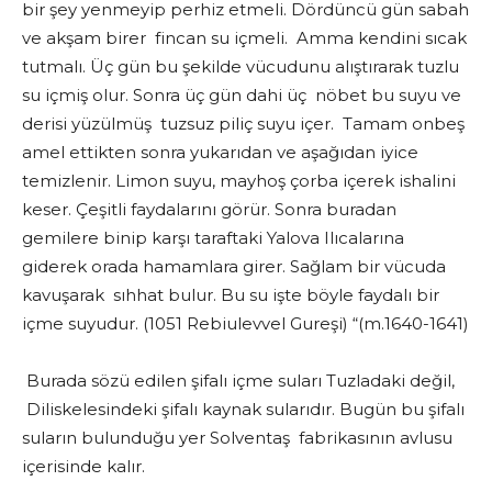
bir şey yenmeyip perhiz etmeli. Dördüncü gün sabah
ve akşam birer fincan su içmeli. Amma kendini sıcak
tutmalı. Üç gün bu şekilde vücudunu alıştırarak tuzlu
su içmiş olur. Sonra üç gün dahi üç nöbet bu suyu ve
derisi yüzülmüş tuzsuz piliç suyu içer. Tamam onbeş
amel ettikten sonra yukarıdan ve aşağıdan iyice
temizlenir. Limon suyu, mayhoş çorba içerek ishalini
keser. Çeşitli faydalarını görür. Sonra buradan
gemilere binip karşı taraftaki Yalova Ilıcalarına
giderek orada hamamlara girer. Sağlam bir vücuda
kavuşarak sıhhat bulur. Bu su işte böyle faydalı bir
içme suyudur. (1051 Rebiulevvel Gureşi) “(m.1640-1641)
Burada sözü edilen şifalı içme suları Tuzladaki değil,
Diliskelesindeki şifalı kaynak sularıdır. Bugün bu şifalı
suların bulunduğu yer Solventaş fabrikasının avlusu
içerisinde kalır.