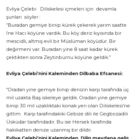
Evliya Çelebi Diliskelesi içmeleri için devamla
şunları söyler :
“Buradan gemiye binip kürek çekerek yarım saatte
İne Hacı köyüne vardık. Bu köy deriz kıyısında bir
mescidli, altmış evli bir Müslüman köyüdür. Bir
değirmeni var. Buradan yine 8 saat kadar kürek
çektikten sonra Zeytinburnu köyüne geldik.”
Evliya Çelebi’nini Kaleminden Dilbaba Efsanesi:
“Oradan yine gemiye binip denizin karşı tarafında üç
mil uzakta Baş iskeleye geldik. Oradan yine gemiye
binip 30 mil uzaklıktaki konak yeri olan Diliskelesi’ne
gittim. Karşı tarafındakiki Gebize dili ile Gegbozadili
Üsküdar tarafındadır. Bu ise Hersek tarafında
hakikatten denize uzanmış bir dildir.
Evliye Çelebi’nini Kaleminden Dilin meydana geliş