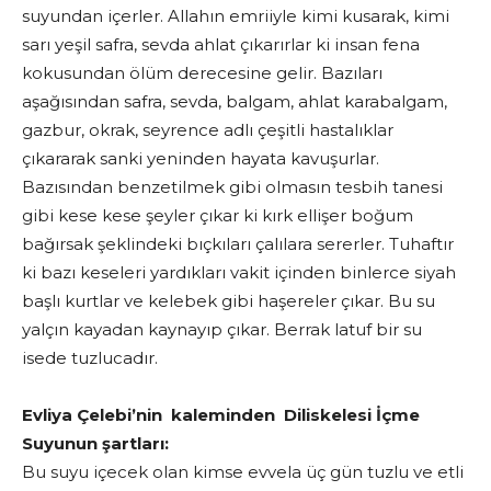
suyundan içerler. Allahın emriiyle kimi kusarak, kimi
sarı yeşil safra, sevda ahlat çıkarırlar ki insan fena
kokusundan ölüm derecesine gelir. Bazıları
aşağısından safra, sevda, balgam, ahlat karabalgam,
gazbur, okrak, seyrence adlı çeşitli hastalıklar
çıkararak sanki yeninden hayata kavuşurlar.
Bazısından benzetilmek gibi olmasın tesbih tanesi
gibi kese kese şeyler çıkar ki kırk ellişer boğum
bağırsak şeklindeki bıçkıları çalılara sererler. Tuhaftır
ki bazı keseleri yardıkları vakit içinden binlerce siyah
başlı kurtlar ve kelebek gibi haşereler çıkar. Bu su
yalçın kayadan kaynayıp çıkar. Berrak latuf bir su
isede tuzlucadır.
Evliya Çelebi’nin kaleminden Diliskelesi İçme
Suyunun şartları:
Bu suyu içecek olan kimse evvela üç gün tuzlu ve etli