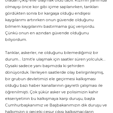
oradan çıkıp eve ulaşmak oldu tabii. Kızımın yanımda
olmayışı önce kor gibi içime saplanırken, tankları
gördükten sonra bir kargaşa olduğu endişesi
kaygılarımı artırırken onun güvende olduğunu
bilmem kaygılarımı bastırmama güç veriyordu.
Çünkü onun en azından güvende olduğunu
biliyordum.
Tanklar, askerler, ne olduğunu bilemediğimiz bir
durum… İzmit’e ulaşmak için saatler süren yolculuk…
Oysaki sadece yanı başımızda ki şehirden
dönüyorduk. İlerleyen saatlerde olay belirginleşmiş,
bir grubun devletimizi ele geçirmesi kalkışması
olduğu bazı haber kanallarının gayretli çalışması ile
öğrenilmişti. Çok şükür asker ve polisimizin kahir
ekseriyetinin bu kalkışmaya karşı duruşu, başta
Cumhurbaşkanımız ve Başbakanımızın dik duruşu ve
halkımızın o geceki cesur çıkışı kalkışmacıların