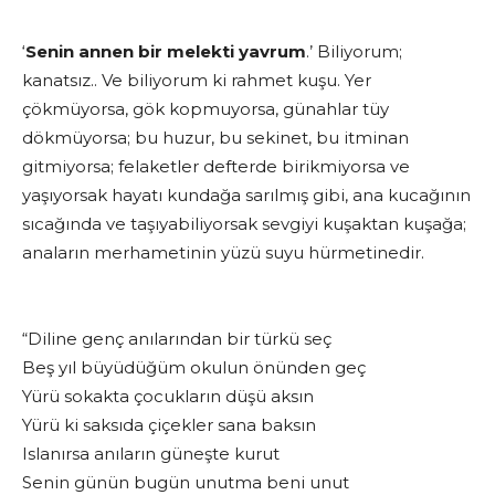
‘
Senin annen bir melekti yavrum
.’ Biliyorum;
kanatsız.. Ve biliyorum ki rahmet kuşu. Yer
çökmüyorsa, gök kopmuyorsa, günahlar tüy
dökmüyorsa; bu huzur, bu sekinet, bu itminan
gitmiyorsa; felaketler defterde birikmiyorsa ve
yaşıyorsak hayatı kundağa sarılmış gibi, ana kucağının
sıcağında ve taşıyabiliyorsak sevgiyi kuşaktan kuşağa;
anaların merhametinin yüzü suyu hürmetinedir.
“Diline genç anılarından bir türkü seç
Beş yıl büyüdüğüm okulun önünden geç
Yürü sokakta çocukların düşü aksın
Yürü ki saksıda çiçekler sana baksın
Islanırsa anıların güneşte kurut
Senin günün bugün unutma beni unut