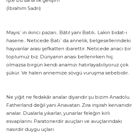
İşte bu sana ilk gelişim”
(İbrahim Sadri)
Mayıs`ın ikinci pazarı.. Bâtıl yani Batılı.. Lakin bidat-ı
hasene.. Neticede Batı`da annelik, belgesellerindeki
hayvanlar arası şefkatten ibarettir. Neticede anacı bir
toplumuz biz. Dünyanın anası bellenirken hiç
olmazsa birgün kendi anamızı hatırlayabiliyoruz çok
şükür. Ve halen annemize sövgü vuruşma sebebidir.
Ne yiğit ne fedakâr analar diyarıdır şu bizim Anadolu.
Fatherland değil yani Anavatan. Zira inşirah kervanıdır
analar. Dualarla yıkarlar, yunarlar feleğin kirli
esvaplarını. Paratonerdir avuçları ve avuçlarındaki
nasırdır duygu uçları.