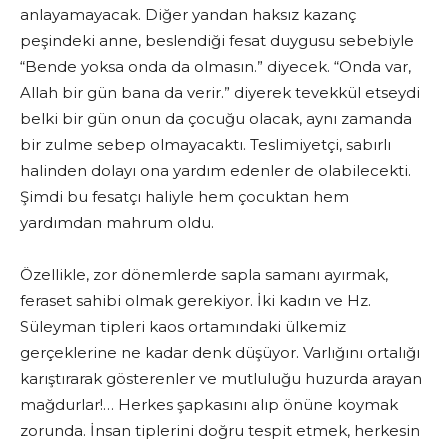
anlayamayacak. Diğer yandan haksız kazanç
peşindeki anne, beslendiği fesat duygusu sebebiyle
“Bende yoksa onda da olmasın.” diyecek. “Onda var,
Allah bir gün bana da verir.” diyerek tevekkül etseydi
belki bir gün onun da çocuğu olacak, aynı zamanda
bir zulme sebep olmayacaktı. Teslimiyetçi, sabırlı
halinden dolayı ona yardım edenler de olabilecekti.
Şimdi bu fesatçı haliyle hem çocuktan hem
yardımdan mahrum oldu.
Özellikle, zor dönemlerde sapla samanı ayırmak,
feraset sahibi olmak gerekiyor. İki kadın ve Hz.
Süleyman tipleri kaos ortamındaki ülkemiz
gerçeklerine ne kadar denk düşüyor. Varlığını ortalığı
karıştırarak gösterenler ve mutluluğu huzurda arayan
mağdurlar!… Herkes şapkasını alıp önüne koymak
zorunda. İnsan tiplerini doğru tespit etmek, herkesin