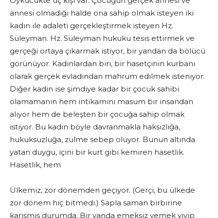
Öykücükte üç kişi var: Çocuğun gerçek annesi ve
annesi olmadığı halde ona sahip olmak isteyen iki
kadın ile adaleti gerçekleştirmek isteyen Hz.
Süleyman. Hz. Süleyman hukuku tesis ettirmek ve
gerçeği ortaya çıkarmak istiyor, bir yandan da bölücü
görünüyor. Kadınlardan biri, bir hasetçinin kurbanı
olarak gerçek evladından mahrum edilmek isteniyor.
Diğer kadın ise şimdiye kadar bir çocuk sahibi
olamamanın hem intikamını masum bir insandan
alıyor hem de beleşten bir çocuğa sahip olmak
istiyor. Bu kadın böyle davranmakla haksızlığa,
hukuksuzluğa, zulme sebep oluyor. Bunun altında
yatan duygu, içini bir kurt gibi kemiren hasetlik.
Hasetlik, hem
Ülkemiz, zor dönemden geçiyor. (Gerçi, bu ülkede
zor dönem hiç bitmedi.) Sapla saman birbirine
karışmış durumda. Bir yanda emeksiz yemek yiyip