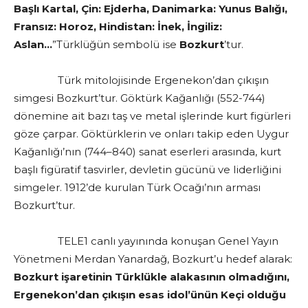
Başlı Kartal, Çin: Ejderha, Danimarka: Yunus Balığı,
Fransız: Horoz, Hindistan: İnek, İngiliz:
Aslan…
”Türklüğün sembolü ise
Bozkurt
’tur.
Türk mitolojisinde Ergenekon’dan çıkışın
simgesi Bozkurt’tur. Göktürk Kağanlığı (552-744)
dönemine ait bazı taş ve metal işlerinde kurt figürleri
göze çarpar. Göktürklerin ve onları takip eden Uygur
Kağanlığı’nın (744–840) sanat eserleri arasında, kurt
başlı figüratif tasvirler, devletin gücünü ve liderliğini
simgeler. 1912’de kurulan Türk Ocağı’nın arması
Bozkurt’tur.
TELE1 canlı yayınında konuşan Genel Yayın
Yönetmeni Merdan Yanardağ, Bozkurt’u hedef alarak:
Bozkurt işaretinin Türklükle alakasının olmadığını,
Ergenekon’dan çıkışın esas idol’ünün Keçi olduğu