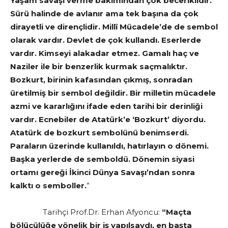
Yaşam savaşı verme bakımından çok beceriklidir.
Sürü halinde de avlanır ama tek başına da çok
dirayetli ve dirençlidir. Millî Mücadele’de de sembol
olarak vardır. Devlet de çok kullandı. Eserlerde
vardır. Kimseyi alakadar etmez. Gamalı haç ve
Naziler ile bir benzerlik kurmak saçmalıktır.
Bozkurt, birinin kafasından çıkmış, sonradan
üretilmiş bir sembol değildir. Bir milletin mücadele
azmi ve kararlığını ifade eden tarihi bir derinliği
vardır. Ecnebiler de Atatürk’e ‘Bozkurt’ diyordu.
Atatürk de bozkurt sembolünü benimserdi.
Paraların üzerinde kullanıldı, hatırlayın o dönemi.
Başka yerlerde de semboldü. Dönemin siyasi
ortamı gereği İkinci Dünya Savaşı’ndan sonra
kalktı o semboller.
”
Tarihçi Prof.Dr. Erhan Afyoncu:
“Maçta
bölücülüğe yönelik bir iş yapılsaydı, en başta