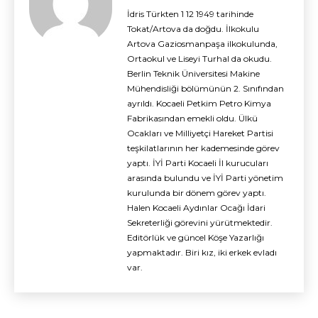
İdris Türkten 1 12 1949 tarihinde
Tokat/Artova da doğdu. İlkokulu
Artova Gaziosmanpaşa ilkokulunda,
Ortaokul ve Liseyi Turhal da okudu.
Berlin Teknik Üniversitesi Makine
Mühendisliği bölümünün 2. Sınıfından
ayrıldı. Kocaeli Petkim Petro Kimya
Fabrikasından emekli oldu. Ülkü
Ocakları ve Milliyetçi Hareket Partisi
teşkilatlarının her kademesinde görev
yaptı. İYİ Parti Kocaeli İl kurucuları
arasında bulundu ve İYİ Parti yönetim
kurulunda bir dönem görev yaptı.
Halen Kocaeli Aydınlar Ocağı İdari
Sekreterliği görevini yürütmektedir.
Editörlük ve güncel Köşe Yazarlığı
yapmaktadır. Biri kız, iki erkek evladı
var.