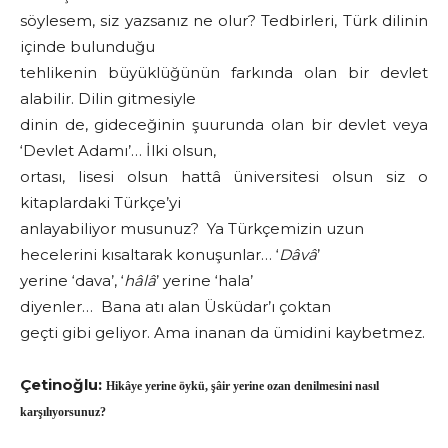
söylesem, siz yazsanız ne olur? Tedbirleri, Türk dilinin
içinde bulunduğu
tehlikenin büyüklüğünün farkında olan bir devlet
alabilir. Dilin gitmesiyle
dinin de, gideceğinin şuurunda olan bir devlet veya
‘Devlet Adamı’… İlki olsun,
ortası, lisesi olsun hattâ üniversitesi olsun siz o
kitaplardaki Türkçe’yi
anlayabiliyor musunuz? Ya Türkçemizin uzun
hecelerini kısaltarak konuşunlar… ‘
Dâvâ
’
yerine ‘dava’, ‘
hâlâ
’ yerine ‘hala’
diyenler… Bana atı alan Üsküdar’ı çoktan
geçti gibi geliyor. Ama inanan da ümidini kaybetmez.
Çetinoğlu:
Hikâye yerine öykü, şâir yerine ozan denilmesini nasıl
karşılıyorsunuz?