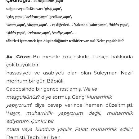
Çetinoğlu:
Türkçemizde ‘
yaptı
’
salgını veya fâciâsı var: ‘
giriş yaptı
’,
‘
çıkış yaptı
’,’
bekleme yaptı
’ ‘
gecikme yaptı
’,
‘
tavan yaptı
’, ‘
duygu yaptı
’… ve diğerleri… Yakında ‘
sabır yaptı
’, ‘
hiddet yaptı
’,
‘
şiddet yaptı
’, ‘
evlenme yaptı
’, ‘
endişe yaptı
’…
tâbirleri işitmemek için düşündüğünüz tedbirler var mı? Neler yapılabilir?
Av. Göze:
Bu mesele çok eskidir. Türkçe hakkında
çok büyük bir
hassasiyeti ve asabiyeti olan olan Süleyman Nazif
merhum bir gün Bâbıâli
Caddesinde bir gence rastlamış, ‘
Ne ile
meşgulsünüz
? diye sormuş. Genç ‘
Muharrirlik
yapıyorum
’ diye cevap verince hemen düzeltmişti.
‘
Hayır, muharrirlik yapıyorum değil, muharrirlik
ediyorum. Çünkü bir
masa veya kundura yapılır. Fakat muharrirlik edilir
.’
Demişti. Tedbirleri ben