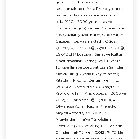
gazetelerde de imzasına
rastlanmaktadır. Akra FM radyosunda
haftanın olayları üzerine yorumları
oldu. 1990 – 2000 yılları arasında
(haftada bir gün) Zaman Gazetesi’nde
köşe yazıları yazdı. Hâlen; Önce Vatan
Gazetesi’nde, yazmaktadır. Oğuz
Çetinoğlu; Türk Ocağı, Aydınlar Ocağı,
ESKADER / Edebiyat, Sanat ve Kültür
Araştırmacıları Derneği ve İLESAM /
Türkiye İlim ve Edebiyat Eseri Sâhipleri
Meslek Birliği Üyesidir. Yayımlanmış
Kitapları: 1- Kültür Zenginliklerimiz:
(2006) 2- Dört ciltte 4.000 sayfalık
Kronolojik Tarih Ansiklopedisi: (2008 ve
2012), 3- Tarih Sözlüğü: (2009), 4-
Okyanusa Açılan Kapılar / Tefekkür
Mayası Röportajlar: (2009). 5-
Altaylardan Hira’ya Türk-İslâm
Dostluğu: (2012 ve 2013), 6- Bilenlerin
Dilinden Irak Türkleri: (2012), 7- Türkler
Nasıl ve Niçin Müslüman Oldu: (2013),