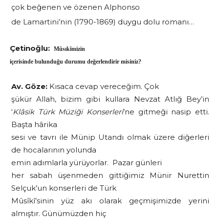
çok beğenen ve özenen Alphonso
de Lamartini’nin (1790-1869) duygu dolu romanı…
Çetinoğlu:
Mûsıkîmizin
içerisinde bulunduğu durumu değerlendirir misiniz?
Av. Göze:
Kısaca cevap vereceğim. Çok
şükür Allah, bizim gibi kullara Nevzat Atlığ Bey’in
‘
Klâsik Türk Müziği Konserleri
’ne gitmeği nasip etti.
Başta hârika
sesi ve tavrı ile Münip Utandı olmak üzere diğerleri
de hocalarının yolunda
emin adımlarla yürüyorlar. Pazar günleri
her sabah üşenmeden gittiğimiz Münir Nurettin
Selçuk’un konserleri de Türk
Mûsîkî’sinin yüz akı olarak geçmişimizde yerini
almıştır. Günümüzden hiç