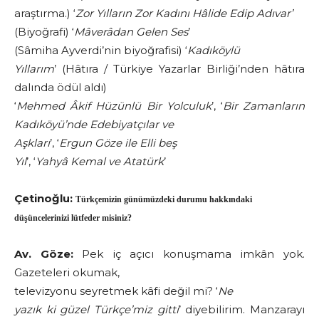
araştırma.) ‘
Zor Yılların Zor Kadını Hâlide Edip Adıvar’
(Biyoğrafi) ‘
Mâverâdan Gelen Ses
’
(Sâmiha Ayverdi’nin biyoğrafisi) ‘
Kadıköylü
Yıllarım
’ (Hâtıra / Türkiye Yazarlar Birliği’nden hâtıra
dalında ödül aldı)
‘
Mehmed Âkif Hüzünlü Bir Yolculuk
’, ‘
Bir Zamanların
Kadıköyü’nde Edebiyatçılar ve
Aşkları
’, ‘
Ergun Göze ile Elli beş
Yıl
’, ‘
Yahyâ Kemal ve Atatürk
’
Çetinoğlu:
Türkçemizin günümüzdeki durumu hakkındaki
düşüncelerinizi lütfeder misiniz?
Av. Göze:
Pek iç açıcı konuşmama imkân yok.
Gazeteleri okumak,
televizyonu seyretmek kâfi değil mi? ‘
Ne
yazık ki güzel Türkçe’miz gitti
’ diyebilirim. Manzarayı