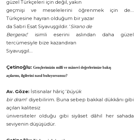
güzel Türkçeleri için değil, yakın
geçmişi ve meselelerini öğrenmek için de…
Türkçesine hayran olduğum bir yazar
da Sabri Esat Siyavuşgildir. ‘
Sirano de
Bergerac
’ isimli eserini aslından daha güzel
tercümesiyle bize kazandıran
Siyavuşgil…
Çetinoğlu:
Gençlerimizin millî ve mânevî değerlerimize bakış
açılarını, ilgilerini nasıl buluyorsunuz?
Av. Göze:
İstisnalar hâriç ‘
büyük
bir dram
’ diyebilirim. Buna sebep bakkal dükkânı gibi
açılan kalitesiz
üniversiteler olduğu gibi siyâset dâhil her sahada
seviyenin düşüşüdür.