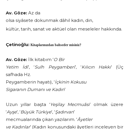
Av. Göze:
Az da
olsa siyâsete dokunmak dâhil kadın, din,
kültür, tarih, sanat ve aktüel olan meseleler hakkında.
Çetinoğlu:
Kitaplarınızdan bahseder misiniz?
Av. Göze:
İlk kitabım ‘
O Bir
Yetim İdi
’, ‘
Sulh Peygamberi
’, ‘
Kılıcın Hakkı
’ (Üç
safhada Hz.
Peygamberin hayatı), ‘
İçkinin Kokusu
Sigaranın Dumanı ve Kadın
’
Uzun yıllar başta ‘
Yeşilay Mecmuâsı
’ olmak üzere
‘
Ayşe
’, ‘
Büyük Türkiye
’, ‘
Şadırvan
’
mecmualarında çıkan yazılarım. ‘
Âyetler
ve Kadınlar
’ (Kadın konusundaki âyetleri inceleyen bir