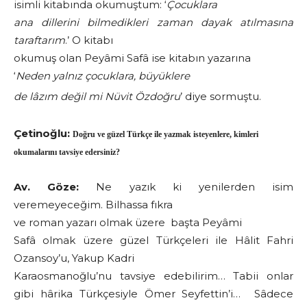
isimli kitabında okumuştum: ‘
Çocuklara
ana dillerini bilmedikleri zaman dayak atılmasına
taraftarım
.’ O kitabı
okumuş olan Peyâmi Safâ ise kitabın yazarına
‘
Neden yalnız çocuklara, büyüklere
de lâzım değil mi Nüvit Özdoğru
’ diye sormuştu.
Çetinoğlu:
Doğru ve güzel Türkçe ile yazmak isteyenlere, kimleri
okumalarını tavsiye edersiniz?
Av. Göze:
Ne yazık ki yenilerden isim
veremeyeceğim. Bilhassa fıkra
ve roman yazarı olmak üzere başta Peyâmi
Safâ olmak üzere güzel Türkçeleri ile Hâlit Fahri
Ozansoy’u, Yakup Kadri
Karaosmanoğlu’nu tavsiye edebilirim… Tabii onlar
gibi hârika Türkçesiyle Ömer Seyfettin’i… Sâdece