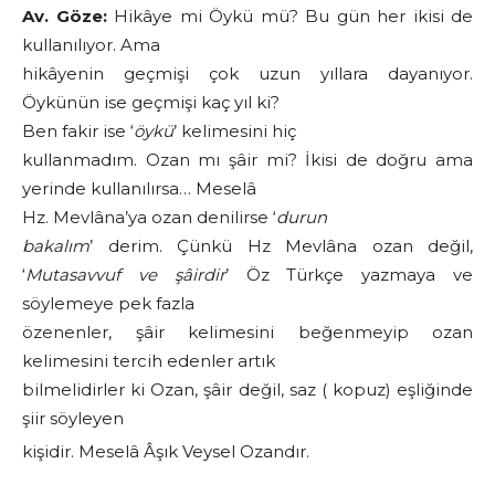
Av. Göze:
Hikâye mi Öykü mü? Bu gün her ikisi de
kullanılıyor. Ama
hikâyenin geçmişi çok uzun yıllara dayanıyor.
Öykünün ise geçmişi kaç yıl ki?
Ben fakir ise ‘
öykü
’ kelimesini hiç
kullanmadım. Ozan mı şâir mi? İkisi de doğru ama
yerinde kullanılırsa… Meselâ
Hz. Mevlâna’ya ozan denilirse ‘
durun
bakalım
’ derim. Çünkü Hz Mevlâna ozan değil,
‘
Mutasavvuf ve şâirdir
’ Öz Türkçe yazmaya ve
söylemeye pek fazla
özenenler, şâir kelimesini beğenmeyip ozan
kelimesini tercih edenler artık
bilmelidirler ki Ozan, şâir değil, saz ( kopuz) eşliğinde
şiir söyleyen
kişidir. Meselâ Âşık Veysel Ozandır.