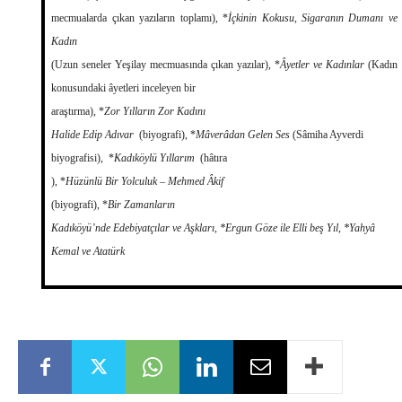
mecmualarda çıkan yazıların toplamı), *
İçkinin Kokusu, Sigaranın Dumanı ve
Kadın
(Uzun seneler Yeşilay mecmuasında çıkan yazılar), *
Âyetler ve Kadınlar
(Kadın
konusundaki âyetleri inceleyen bir
araştırma), *
Zor Yılların Zor Kadını
Halide Edip Adıvar
(biyografi), *
Mâverâdan Gelen Ses
(Sâmiha Ayverdi
biyografisi), *
Kadıköylü Yıllarım
(hâtıra
), *
Hüzünlü Bir Yolculuk – Mehmed Âkif
(biyografi), *
Bir Zamanların
Kadıköyü’nde Edebiyatçılar ve Aşkları, *Ergun Göze ile Elli beş Yıl, *Yahyâ
Kemal ve Atatürk