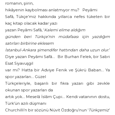
romanın, şiirin,
hikâyenin kaybolması anlatmıyor mu? Peyâmi
Safâ, Tükçe’miz hakkında yıllarca nefes tüketen bir
kaç kitap olacak kadar yazı
yazan Peyâmi Safâ, ‘
Kalemi elime aldığım
günden beri Türkçe’nin müdafaası için yazdığım
satırları birbirine eklesem
İstanbul-Ankara şimendifer hattından daha uzun olur
.’
Diye yazan Peyâmi Safâ… Bir Burhan Felek, bir Sabri
Esat Siyavuşgil
var mı? Hatta bir Adviye Fenik ve Şükrü Baban… Ya
spor yazarları… Güzel
Türkçeleriyle, başarılı bir fıkra yazarı gibi zevkle
okunan spor yazarları da
artık yok… Meselâ İslâm Çupi… Kendi vatanının dostu,
Türk’ün azılı düşmanı
Churchilli’n bir sözünü Nüvit Özdoğru’nun ‘
Türkçemiz
’