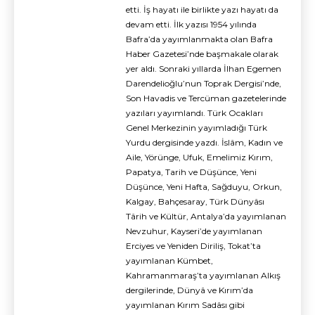
etti. İş hayatı ile birlikte yazı hayatı da
devam etti. İlk yazısı 1954 yılında
Bafra’da yayımlanmakta olan Bafra
Haber Gazetesi’nde başmakale olarak
yer aldı. Sonraki yıllarda İlhan Egemen
Darendelioğlu’nun Toprak Dergisi’nde,
Son Havadis ve Tercüman gazetelerinde
yazıları yayımlandı. Türk Ocakları
Genel Merkezinin yayımladığı Türk
Yurdu dergisinde yazdı. İslâm, Kadın ve
Aile, Yörünge, Ufuk, Emelimiz Kırım,
Papatya, Tarih ve Düşünce, Yeni
Düşünce, Yeni Hafta, Sağduyu, Orkun,
Kalgay, Bahçesaray, Türk Dünyâsı
Târih ve Kültür, Antalya’da yayımlanan
Nevzuhur, Kayseri’de yayımlanan
Erciyes ve Yeniden Diriliş, Tokat’ta
yayımlanan Kümbet,
Kahramanmaraş’ta yayımlanan Alkış
dergilerinde, Dünyâ ve Kırım’da
yayımlanan Kırım Sadâsı gibi