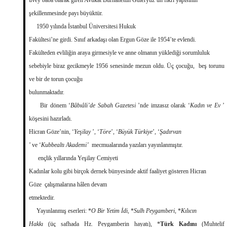
üvey baba olarak giren Avukat Burhanettin Güleryüz’ün fikrî yapısının
şekillenmesinde payı büyüktür.
1950 yılında İstanbul Üniversitesi Hukuk
Fakültesi’ne girdi. Sınıf arkadaşı olan Ergun Göze ile 1954’te evlendi.
Fakülteden evliliğin araya girmesiyle ve anne olmanın yüklediği sorumluluk
sebebiyle biraz gecikmeyle 1956 senesinde mezun oldu. Üç çocuğu, beş torunu
ve bir de torun çocuğu
bulunmaktadır.
Bir dönem ‘
Bâbıâli’de Sabah Gazetesi
’nde imzasız olarak ‘
Kadın ve Ev
’
köşesini hazırladı.
Hicran Göze’nin, ‘
Yeşilay
’, ‘
Töre
’, ‘
Büyük Türkiye
’, ‘
Şadırvan
’ ve ‘
Kubbealtı Akademi’
mecmualarında yazıları yayınlanmıştır.
ençlik yıllarında Yeşilay Cemiyeti
Kadınlar kolu gibi birçok dernek bünyesinde aktif faaliyet gösteren Hicran
Göze çalışmalarına hâlen devam
etmektedir.
Yayınlanmış eserleri: *
O Bir Yetim İdi
, *
Sulh Peygamberi
, *
Kılıcın
Hakkı
(üç safhada Hz. Peygamberin hayatı), *
Türk Kadını
(Muhtelif