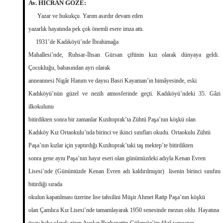
Av. HİCRAN GÖZE:
Yazar ve hukukçu. Yarım asırdır devam eden
yazarlık hayatında pek çok önemli esere imza attı.
1931’de Kadıköyü’nde İbrahimağa
Mahallesi’nde, Ruhsar-İhsan Gürsan çiftinin kızı olarak dünyaya geldi.
Çocukluğu, babasından ayrı olarak
anneannesi Nigâr Hanım ve dayısı Basri Kayaman’ın himâyesinde, eski
Kadıköyü’nün güzel ve nezih atmosferinde geçti. Kadıköyü’ndeki 35. Gâzi
ilkokulunu
bitirdikten sonra bir zamanlar Kızıltoprak’ta Zühtü Paşa’nın köşkü olan
Kadıköy Kız Ortaokulu’nda birinci ve ikinci sınıfları okudu. Ortaokulu Zühtü
Paşa’nın kızlar için yaptırdığı Kızıltoprak’taki taş mektep’te bitirdikten
sonra gene aynı Paşa’nın hayır eseri olan günümüzdeki adıyla Kenan Evren
Lisesi’nde (Günümüzde Kenan Evren adı kaldırılmıştır) lisenin birinci sınıfını
bitirdiği sırada
okulun kapatılması üzerine lise tahsilini Müşir Ahmet Ratip Paşa’nın köşkü
olan Çamlıca Kız Lisesi’nde tamamlayarak 1950 senesinde mezun oldu. Hayatına