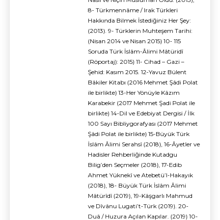
8- Türkmennâme / Irak Türkleri
Hakkında Bilmek İstediğiniz Her Şey:
(2013). 9- Türklerin Muhteşem Tarihi:
(Nisan 2014 ve Nisan 2015) 10- 115
Soruda Türk İslâm-Âlimi Mâtüridî
(Röportaj): 2015) 11- Cihad – Gazi –
Şehid: Kasım 2015. 12-Yavuz Bülent
Bâkiler Kitabı (2016 Mehmet Şâdi Polat
ile birlikte) 13-Her Yönüyle Kâzım
Karabekir (2017 Mehmet Şadi Polat ile
birlikte) 14-Dil ve Edebiyat Dergisi / İlk
100 Sayı Bibliygorafyası (2017 Mehmet
Şâdi Polat ile birlikte) 15-Büyük Türk
İslâm Âlimi Serahsî (2018), 16-Âyetler ve
Hadisler Rehberliğinde Kutadgu
Bilig’den Seçmeler (2018), 17-Edib
Ahmet Yüknekî ve Atebetü’l-Hakayık
(2018), 18- Büyük Türk İslâm Âlimi
Mâtürîdî (2019), 19-Kâşgarlı Mahmud
ve Dîvânu Lugati’t-Türk (2019). 20-
Duâ / Huzura Açılan Kapılar. (2019) 10-