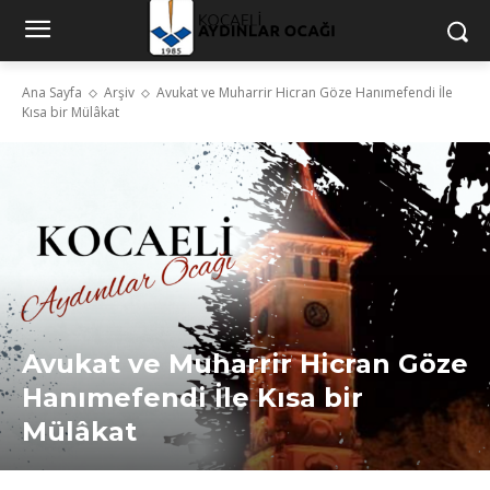
Ana Sayfa
Arşiv
Avukat ve Muharrir Hicran Göze Hanımefendi İle
Kısa bir Mülâkat
Avukat ve Muharrir Hicran Göze
Hanımefendi İle Kısa bir
Mülâkat