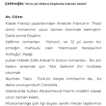
Çetinoğlu:
Sizi en çok etkileyen kitaplardan bahseder misiniz?
Av. Göze:
Klasik Fransız yazarlarından Anatole France’ın ‘
Thais
’
isimli romanının uzun zaman tesirinde kalmıştm.
Daha sonra Peyâmi
Safâ’nın romanları ‘
Yalnızız
’, ve 12 yıl süren bir
emeğin mahsulü olan “
Matmezel Noralya’nın
Koltuğu
”, Aşağı
yukarı Hâlide Edib Adıvar’ın bütün romanları… Bu zor
kadını anlamak için ‘
Mor Salkımlı Ev
’i mutlaka
okumak
lâzımdır. Tabii
‘Türk’ün Ateşle İmtihan
’ını da… Az
daha unutuyordum Greziella…
İstanbul’da Sultan Abdulmecid Han’ın misâfiri olarak
uzun zaman kalan,
Müslümanlığa çok ilgi duyan, sarıklı mezar taşlarımızı