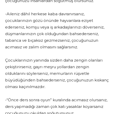
çocuğunuzu insanlardan soğutmuş olursunuz.
-Aileniz dâhil herkese kaba davranırsanız,
çocuklarınızın gözü önünde hayvanlara eziyet
ederseniz, komşu veya iş arka­daşlarınızı döverseniz,
düşmanlarınızın çok olduğundan bahsederseniz,
tabanca ve bıçaksız gezmezseniz, çocuğunuzun
acıma­sız ve zalim olmasını sağlarsınız.
Çocuklarınızın yanında sizden daha zengin olanları
çekiş­tirirseniz, gayrı meşru yollardan zengin
olduklarını söylerseniz, memurların rüşvetle
büyüdüğünden bahsederseniz, çocuğunuzun kıskanç
olması kaçınılmazdır.
-“Önce ders sonra oyun” kuralında acımasız olursanız,
ders yapmadığı zaman çok katı yasaklar koyarsanız
çocuğunuzu okuldan soğutursunuz.