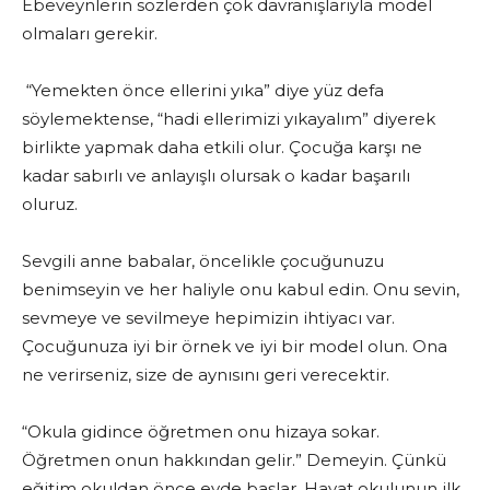
Ebeveynlerin sözlerden çok davranışlarıyla model
olmaları gerekir.
“Yemekten önce ellerini yıka” diye yüz defa
söylemektense, “hadi ellerimizi yıkayalım” diyerek
birlikte yapmak daha etkili olur. Çocuğa karşı ne
kadar sabırlı ve anlayışlı olursak o kadar başarılı
oluruz.
Sevgili anne babalar, öncelikle çocuğunuzu
benimseyin ve her haliyle onu kabul edin. Onu sevin,
sevmeye ve sevilmeye hepimizin ihtiyacı var.
Çocuğunuza iyi bir örnek ve iyi bir model olun. Ona
ne verirseniz, size de aynısını geri verecektir.
“Okula gidince öğretmen onu hizaya sokar.
Öğretmen onun hakkından gelir.” Demeyin. Çünkü
eğitim okuldan önce evde başlar. Hayat okulunun ilk