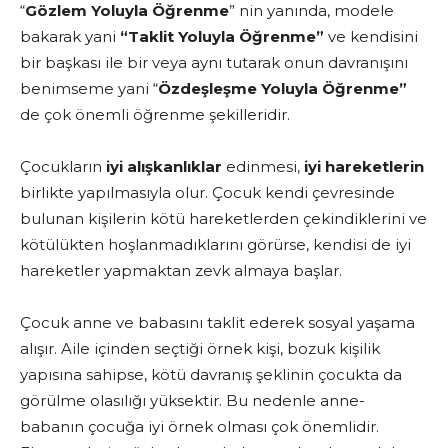
“
Gözlem Yoluyla Öğrenme
” nin yanında, modele
baka­rak yani
“Taklit Yoluyla Öğrenme”
ve kendisini
bir başkası ile bir veya aynı tutarak onun davranışını
benimseme yani “
Özdeşleşme Yoluyla Öğrenme”
de çok önemli öğrenme şekilleridir.
Çocukların
iyi alışkanlıklar
edinmesi,
iyi hareketlerin
birlik­te yapılmasıyla olur. Çocuk kendi çevresinde
bulunan kişilerin kötü hareketlerden çekindiklerini ve
kötülükten hoşlanmadıkla­rını görürse, kendisi de iyi
hareketler yapmaktan zevk almaya başlar.
Çocuk anne ve babasını taklit ederek sosyal yaşama
alışır. Aile içinden seçtiği örnek kişi, bozuk kişilik
yapısına sahipse, kötü davranış şeklinin çocukta da
görülme olasılığı yüksektir. Bu nedenle anne-
babanın çocuğa iyi örnek olması çok önemli­dir.