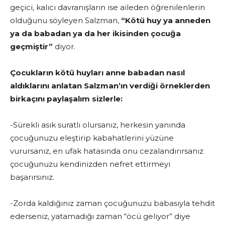
geçici, kalıcı davranışların ise aileden öğrenilenlerin
oldu­ğunu söyleyen Salzman,
“Kötü huy ya anneden
ya da babadan ya da her ikisinden çocuğa
geçmiştir”
diyor.
Çocukların kötü huyları anne babadan nasıl
aldıklarını anla­tan Salzman’ın verdiği örneklerden
birkaçını paylaşalım sizlerle:
-Sürekli asık suratlı olursanız, herkesin yanında
çocuğunuzu eleştirip kabahatlerini yüzüne
vurursanız, en ufak hatasında onu cezalandırırsanız
çocuğunuzu kendinizden nefret ettirmeyi
başarırsınız.
-Zorda kaldığınız zaman çocuğunuzu babasıyla tehdit
eder­seniz, yatamadığı zaman “öcü geliyor” diye