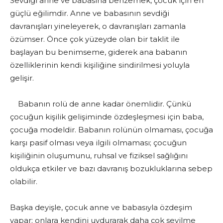
Sevdiği anne ve babasına benzemek, çocuk için en
güçlü eğilimdir. Anne ve babasının sevdiği
davranışları yineleyerek, o davranışları zamanla
özümser. Önce çok yüzeyde olan bir taklit ile
başlayan bu benimseme, giderek ana babanın
özelliklerinin kendi kişiliğine sindirilmesi yoluyla
gelişir.
Babanın rolü de anne kadar önemlidir. Çünkü
çocuğun kişilik gelişiminde özdeşleşmesi için baba,
çocuğa modeldir. Babanın rolünün olmaması, çocuğa
karşı pasif olması veya ilgili olmaması; çocuğun
kişiliğinin oluşumunu, ruhsal ve fiziksel sağlığını
oldukça etkiler ve bazı davranış bozukluklarına sebep
olabilir.
Başka deyişle, çocuk anne ve babasıyla özdeşim
yapar; on­lara kendini uydurarak daha çok sevilme