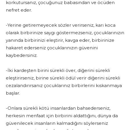
korkutursanız, ço­cuğunuz babasından ve öcüden
nefret eder.
-Yerine getiremeyecek sözler verirseniz, karı koca
olarak birbirinize saygı göstermezseniz, çocuklarınızın
yanında birbiri­nizi eleştirir, kavga eder, birbirinize
hakaret ederseniz çocuklarınızın güvenini
kaybedersiniz.
-İki kardeşten birini sürekli över, diğerini sürekli
eleştirir­seniz, birine sürekli ödül verir diğerini sürekli
cezalandırırsanız çocuklarınız birbirlerini kıskanmaya
başlar.
-Onlara sürekli kötü insanlardan bahsederseniz,
herkesin menfaat için birbirini aldattığını, dünya da
güvenilecek insan­ların kalmadığını söylerseniz