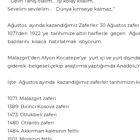
” Gelin Tanış olalım… İşi kolay kılalım…
Sevelim sevilelim… Dünya kimseye kalmaz..”
Ağustos ayında kazandığımız Zaferler: 30 Ağustos zafer 
1071’den 1922 ‘ye tarihimize altın harflerle geçen Ağus
bazılarını kısaca hatırlatmak istiyorum.
Malazgirt’den Afyon Kocatepe’ye yurt içi ve yurt dışınd
giderek belgesel çekip araştırma yaptığımda Anadolu’n
İşte Ağustos ayında kazandığımız zaferler tarihimizin k
1071: Malazgirt zaferi
1389: Birinci Kosova zaferi
1473: Otlukbeli zaferi
1480: Otranto zaferi
1484: Akkirman kalesinin fethi
1501: Mora’nın fethi