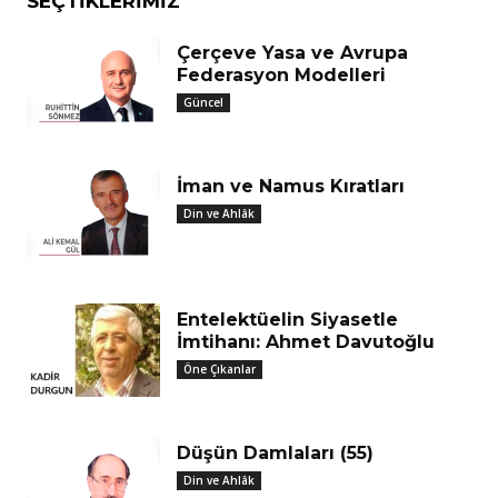
SEÇTIKLERIMIZ
Çerçeve Yasa ve Avrupa
Federasyon Modelleri
Güncel
İman ve Namus Kıratları
Din ve Ahlâk
Entelektüelin Siyasetle
İmtihanı: Ahmet Davutoğlu
Öne Çıkanlar
Düşün Damlaları (55)
Din ve Ahlâk