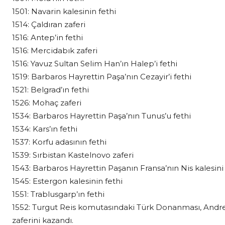
1501: Navarin kalesinin fethi
1514: Çaldıran zaferi
1516: Antep’in fethi
1516: Mercidabık zaferi
1516: Yavuz Sultan Selim Han’ın Halep’i fethi
1519: Barbaros Hayrettin Paşa’nın Cezayir’i fethi
1521: Belgrad’ın fethi
1526: Mohaç zaferi
1534: Barbaros Hayrettin Paşa’nın Tunus’u fethi
1534: Kars’ın fethi
1537: Korfu adasının fethi
1539: Sırbistan Kastelnovo zaferi
1543: Barbaros Hayrettin Paşanın Fransa’nın Nis kalesini 
1545: Estergon kalesinin fethi
1551: Trablusgarp’ın fethi
1552: Turgut Reis komutasındaki Türk Donanması, And
zaferini kazandı.