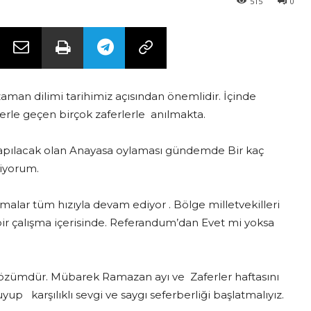
515
0
an dilimi tarihimiz açısından önemlidir. İçinde
erle geçen birçok zaferlerle anılmakta.
 yapılacak olan Anayasa oylaması gündemde Bir kaç
tiyorum.
şmalar tüm hızıyla devam ediyor . Bölge milletvekilleri
bir çalışma içerisinde. Referandum’dan Evet mi yoksa
 çözümdür. Mübarek Ramazan ayı ve Zaferler haftasını
p karşılıklı sevgi ve saygı seferberliği başlatmalıyız.