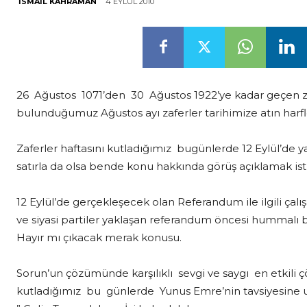
4 EYLÜL 2010
İSMAIL KAHRAMAN
26 Ağustos 1071’den 30 Ağustos 1922’ye kadar geçen zam
bulunduğumuz Ağustos ayı zaferler tarihimize atın harfl
Zaferler haftasını kutladığımız bugünlerde 12 Eylül’de
satırla da olsa bende konu hakkında görüş açıklamak is
12 Eylül’de gerçekleşecek olan Referandum ile ilgili çalı
ve siyasi partiler yaklaşan referandum öncesi hummalı 
Hayır mı çıkacak merak konusu.
Sorun’un çözümünde karşılıklı sevgi ve saygı en etkili
kutladığımız bu günlerde Yunus Emre’nin tavsiyesine uyu