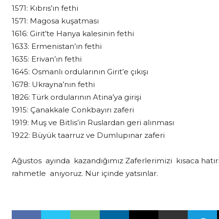
1571: Kıbrıs’ın fethi
1571: Magosa kuşatması
1616: Girit’te Hanya kalesinin fethi
1633: Ermenistan’ın fethi
1635: Erivan’ın fethi
1645: Osmanlı ordularının Girit’e çıkışı
1678: Ukrayna’nın fethi
1826: Türk ordularının Atina’ya girişi
1915: Çanakkale Conkbayırı zaferi
1919: Muş ve Bitlis’in Ruslardan geri alınması
1922: Büyük taarruz ve Dumlupınar zaferi
Ağustos ayında kazandığımız Zaferlerimizi kısaca hatırl
rahmetle anıyoruz. Nur içinde yatsınlar.