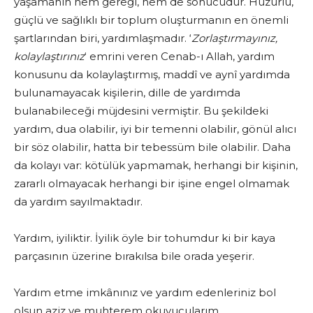
yaşamanın hem gereği, hem de sonucudur. Huzurlu,
güçlü ve sağlıklı bir toplum oluşturmanın en önemli
şartlarından biri, yardımlaşmadır. ‘
Zorlaştırmayınız,
kolaylaştırınız
‘ emrini veren Cenab-ı Allah, yardım
konusunu da kolaylaştırmış, maddî ve aynî yardımda
bulunamayacak kişilerin, dille de yardımda
bulanabileceği müjdesini vermiştir. Bu şekildeki
yardım, dua olabilir, iyi bir temenni olabilir, gönül alıcı
bir söz olabilir, hatta bir tebessüm bile olabilir. Daha
da kolayı var: kötülük yapmamak, herhangi bir kişinin,
zararlı olmayacak herhangi bir işine engel olmamak
da yardım sayılmaktadır.
Yardım, iyiliktir. İyilik öyle bir tohumdur ki bir kaya
parçasının üzerine bırakılsa bile orada yeşerir.
Yardım etme imkânınız ve yardım edenleriniz bol
olsun aziz ve muhterem okuyucularım.