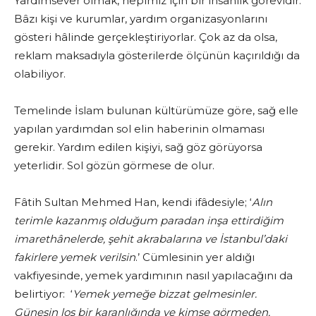
Yardımsever olmak, hepimiz için bir insanlık görevidir.
Bâzı kişi ve kurumlar, yardım organizasyonlarını
gösteri hâlinde gerçekleştiriyorlar. Çok az da olsa,
reklam maksadıyla gösterilerde ölçünün kaçırıldığı da
olabiliyor.
Temelinde İslam bulunan kültürümüze göre, sağ elle
yapılan yardımdan sol elin haberinin olmaması
gerekir. Yardım edilen kişiyi, sağ göz görüyorsa
yeterlidir. Sol gözün görmese de olur.
Fâtih Sultan Mehmed Han, kendi ifâdesiyle; ‘
Alın
terimle kazanmış olduğum paradan i
nşa ettirdiğim
imarethânelerde, şehit akrabalarına ve İstanbul’daki
fakirlere yemek verilsin
.’ Cümlesinin yer aldığı
vakfiyesinde, yemek yardımının nasıl yapılacağını da
belirtiyor: ‘
Yemek yemeğe bizzat gelmesinler.
Güneşin loş bir karanlığında ve kimse görmeden,