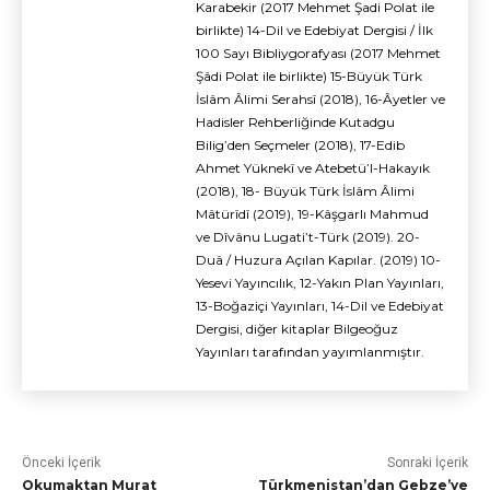
Karabekir (2017 Mehmet Şadi Polat ile
birlikte) 14-Dil ve Edebiyat Dergisi / İlk
100 Sayı Bibliygorafyası (2017 Mehmet
Şâdi Polat ile birlikte) 15-Büyük Türk
İslâm Âlimi Serahsî (2018), 16-Âyetler ve
Hadisler Rehberliğinde Kutadgu
Bilig’den Seçmeler (2018), 17-Edib
Ahmet Yüknekî ve Atebetü’l-Hakayık
(2018), 18- Büyük Türk İslâm Âlimi
Mâtürîdî (2019), 19-Kâşgarlı Mahmud
ve Dîvânu Lugati’t-Türk (2019). 20-
Duâ / Huzura Açılan Kapılar. (2019) 10-
Yesevi Yayıncılık, 12-Yakın Plan Yayınları,
13-Boğaziçi Yayınları, 14-Dil ve Edebiyat
Dergisi, diğer kitaplar Bilgeoğuz
Yayınları tarafından yayımlanmıştır.
Önceki İçerik
Sonraki İçerik
Okumaktan Murat
Türkmenistan’dan Gebze’ye