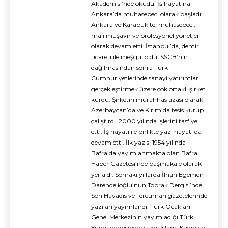
Akademisi’nde okudu. İş hayatına
Ankara’da muhasebeci olarak başladı.
Ankara ve Karabük’te; muhasebeci,
mali müşavir ve profesyonel yönetici
olarak devam etti. İstanbul’da, demir
ticareti ile meşgul oldu. SSCB’nin
dağılmasından sonra Türk
Cumhuriyetlerinde sanayi yatırımları
gerçekleştirmek üzere çok ortaklı şirket
kurdu. Şirketin murahhas azası olarak
Azerbaycan’da ve Kırım’da tesis kurup
çalıştırdı. 2000 yılında işlerini tasfiye
etti. İş hayatı ile birlikte yazı hayatı da
devam etti. İlk yazısı 1954 yılında
Bafra’da yayımlanmakta olan Bafra
Haber Gazetesi’nde başmakale olarak
yer aldı. Sonraki yıllarda İlhan Egemen
Darendelioğlu’nun Toprak Dergisi’nde,
Son Havadis ve Tercüman gazetelerinde
yazıları yayımlandı. Türk Ocakları
Genel Merkezinin yayımladığı Türk
Yurdu dergisinde yazdı. İslâm, Kadın ve