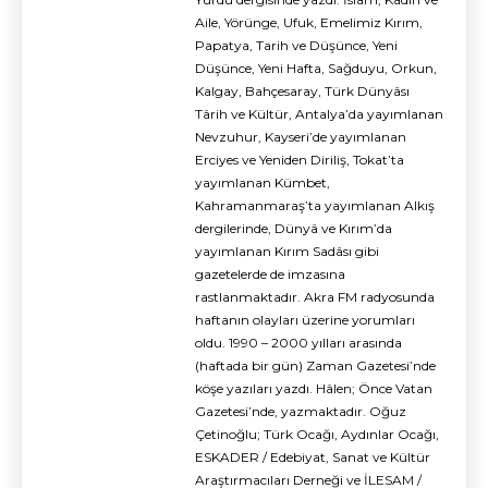
Aile, Yörünge, Ufuk, Emelimiz Kırım,
Papatya, Tarih ve Düşünce, Yeni
Düşünce, Yeni Hafta, Sağduyu, Orkun,
Kalgay, Bahçesaray, Türk Dünyâsı
Târih ve Kültür, Antalya’da yayımlanan
Nevzuhur, Kayseri’de yayımlanan
Erciyes ve Yeniden Diriliş, Tokat’ta
yayımlanan Kümbet,
Kahramanmaraş’ta yayımlanan Alkış
dergilerinde, Dünyâ ve Kırım’da
yayımlanan Kırım Sadâsı gibi
gazetelerde de imzasına
rastlanmaktadır. Akra FM radyosunda
haftanın olayları üzerine yorumları
oldu. 1990 – 2000 yılları arasında
(haftada bir gün) Zaman Gazetesi’nde
köşe yazıları yazdı. Hâlen; Önce Vatan
Gazetesi’nde, yazmaktadır. Oğuz
Çetinoğlu; Türk Ocağı, Aydınlar Ocağı,
ESKADER / Edebiyat, Sanat ve Kültür
Araştırmacıları Derneği ve İLESAM /