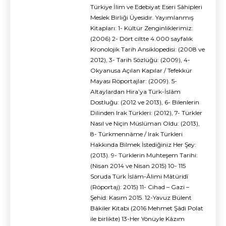
Türkiye İlim ve Edebiyat Eseri Sâhipleri
Meslek Birliği Üyesidir. Yayımlanmış
Kitapları: 1- Kültür Zenginliklerimiz:
(2006) 2- Dört ciltte 4.000 sayfalık
Kronolojik Tarih Ansiklopedisi: (2008 ve
2012), 3- Tarih Sözlüğü: (2009), 4-
Okyanusa Açılan Kapılar / Tefekkür
Mayası Röportajlar: (2009). 5-
Altaylardan Hira’ya Türk-İslâm
Dostluğu: (2012 ve 2013), 6- Bilenlerin
Dilinden Irak Türkleri: (2012), 7- Türkler
Nasıl ve Niçin Müslüman Oldu: (2013),
8- Türkmennâme / Irak Türkleri
Hakkında Bilmek İstediğiniz Her Şey:
(2013). 9- Türklerin Muhteşem Tarihi:
(Nisan 2014 ve Nisan 2015) 10- 115
Soruda Türk İslâm-Âlimi Mâtüridî
(Röportaj): 2015) 11- Cihad – Gazi –
Şehid: Kasım 2015. 12-Yavuz Bülent
Bâkiler Kitabı (2016 Mehmet Şâdi Polat
ile birlikte) 13-Her Yönüyle Kâzım