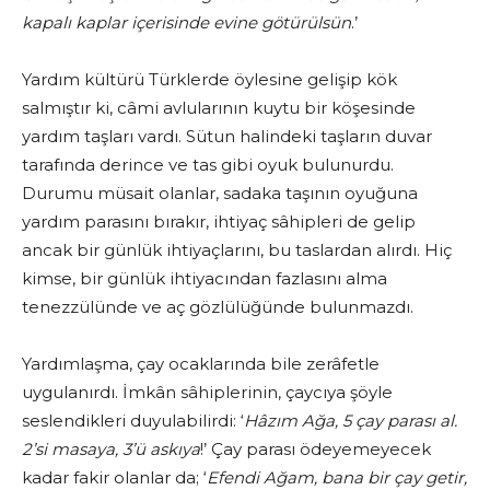
kapalı kaplar içerisinde evine götürülsün
.’
Yardım kültürü Türklerde öylesine gelişip kök
salmıştır ki, câmi avlularının kuytu bir köşesinde
yardım taşları vardı. Sütun halindeki taşların duvar
tarafında derince ve tas gibi oyuk bulunurdu.
Durumu müsait olanlar, sadaka taşının oyuğuna
yardım parasını bırakır, ihtiyaç sâhipleri de gelip
ancak bir günlük ihtiyaçlarını, bu taslardan alırdı. Hiç
kimse, bir günlük ihtiyacından fazlasını alma
tenezzülünde ve aç gözlülüğünde bulunmazdı.
Yardımlaşma, çay ocaklarında bile zerâfetle
uygulanırdı. İmkân sâhiplerinin, çaycıya şöyle
seslendikleri duyulabilirdi: ‘
Hâzım Ağa, 5 çay parası al.
2’si masaya, 3’ü askıya
!’ Çay parası ödeyemeyecek
kadar fakir olanlar da; ‘
Efendi Ağam, bana bir çay getir,