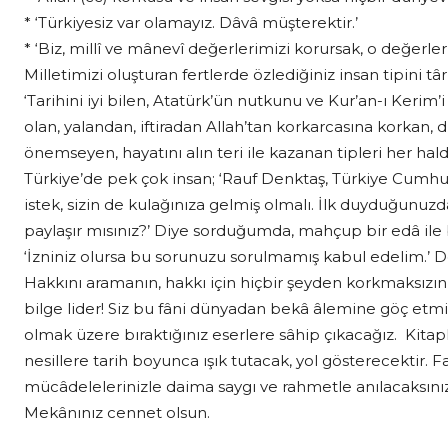
* ‘Türkiyesiz var olamayız. Dâvâ müşterektir.’
* ‘Biz, millî ve mânevî değerlerimizi korursak, o değerler
Milletimizi oluşturan fertlerde özlediğiniz insan tipini t
‘Tarihini iyi bilen, Atatürk’ün nutkunu ve Kur’an-ı Kerim
olan, yalandan, iftiradan Allah’tan korkarcasına korkan, 
önemseyen, hayatını alın teri ile kazanan tipleri her ha
Türkiye’de pek çok insan; ‘Rauf Denktaş, Türkiye Cumhur
istek, sizin de kulağınıza gelmiş olmalı. İlk duyduğunuz
paylaşır mısınız?’ Diye sorduğumda, mahçup bir edâ ile
‘İzniniz olursa bu sorunuzu sorulmamış kabul edelim.’ D
Hakkını aramanın, hakkı için hiçbir şeyden korkmaksız
bilge lider! Siz bu fâni dünyadan bekâ âlemine göç etmi
olmak üzere bıraktığınız eserlere sâhip çıkacağız. Kitapla
nesillere tarih boyunca ışık tutacak, yol gösterecektir. Fazi
mücâdelelerinizle daima saygı ve rahmetle anılacaksını
Mekânınız cennet olsun.