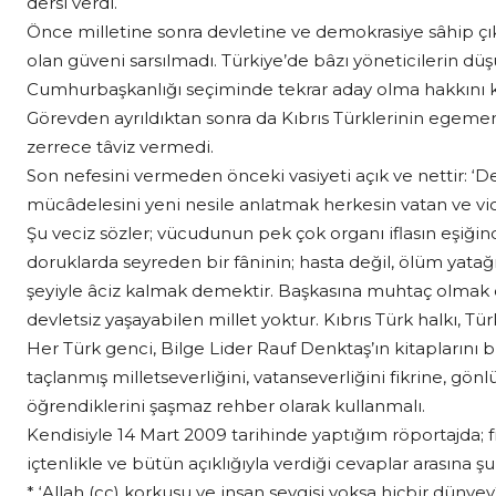
dersi verdi.
Önce milletine sonra devletine ve demokrasiye sâhip çı
olan güveni sarsılmadı. Türkiye’de bâzı yöneticilerin d
Cumhurbaşkanlığı seçiminde tekrar aday olma hakkını k
Görevden ayrıldıktan sonra da Kıbrıs Türklerinin egemen
zerrece tâviz vermedi.
Son nefesini vermeden önceki vasiyeti açık ve nettir: ‘De
mücâdelesini yeni nesile anlatmak herkesin vatan ve v
Şu veciz sözler; vücudunun pek çok organı iflasın eşiğind
doruklarda seyreden bir fâninin; hasta değil, ölüm yata
şeyiyle âciz kalmak demektir. Başkasına muhtaç olmak de
devletsiz yaşayabilen millet yoktur. Kıbrıs Türk halkı, Tü
Her Türk genci, Bilge Lider Rauf Denktaş’ın kitaplarını
taçlanmış milletseverliğini, vatanseverliğini fikrine, gö
öğrendiklerini şaşmaz rehber olarak kullanmalı.
Kendisiyle 14 Mart 2009 tarihinde yaptığım röportajda; fikr
içtenlikle ve bütün açıklığıyla verdiği cevaplar arasına şu
* ‘Allah (cc) korkusu ve insan sevgisi yoksa hiçbir dünyev