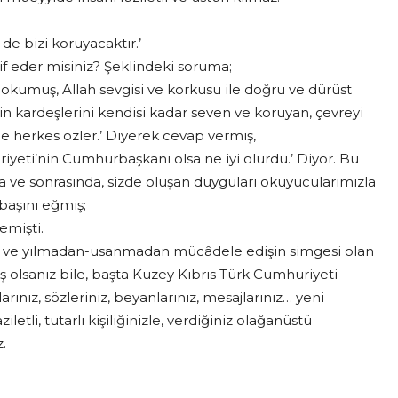
 de bizi koruyacaktır.’
ârif eder misiniz? Şeklindeki soruma;
’i okumuş, Allah sevgisi ve korkusu ile doğru ve dürüst
din kardeşlerini kendisi kadar seven ve koruyan, çevreyi
lde herkes özler.’ Diyerek cevap vermiş,
iyeti’nin Cumhurbaşkanı olsa ne iyi olurdu.’ Diyor. Bu
da ve sonrasında, sizde oluşan duyguları okuyucularımızla
 başını eğmiş;
emişti.
ın ve yılmadan-usanmadan mücâdele edişin simgesi olan
ş olsanız bile, başta Kuzey Kıbrıs Türk Cumhuriyeti
rınız, sözleriniz, beyanlarınız, mesajlarınız… yeni
letli, tutarlı kişiliğinizle, verdiğiniz olağanüstü
z.