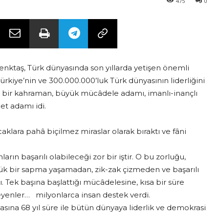
475
0
enktaş, Türk dünyasında son yıllarda yetişen önemli
 Türkiye’nin ve 300.000.000’luk Türk dünyasının liderliğini
si bir kahraman, büyük mücâdele adamı, imanlı-inançlı
et adamı idi.
caklara pahâ biçilmez miraslar olarak bıraktı ve fâni
ın başarılı olabileceği zor bir iştir. O bu zorluğu,
k bir sapma yaşamadan, zik-zak çizmeden ve başarılı
 Tek başına başlattığı mücâdelesine, kısa bir süre
vmeyenler… milyonlarca insan destek verdi.
sına 68 yıl süre ile bütün dünyaya liderlik ve demokrasi