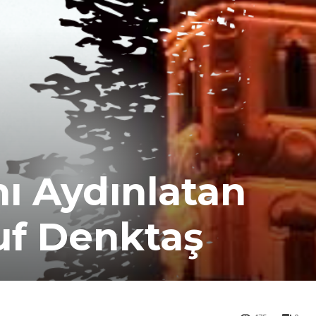
ı Aydınlatan
uf Denktaş