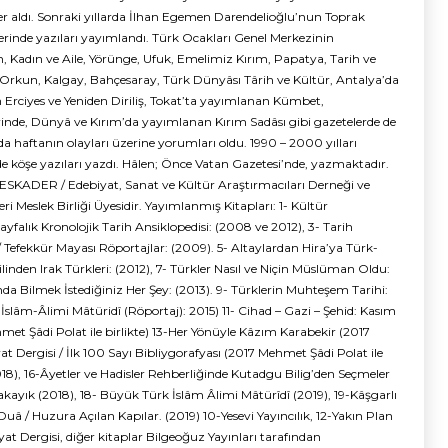
r aldı. Sonraki yıllarda İlhan Egemen Darendelioğlu’nun Toprak
rinde yazıları yayımlandı. Türk Ocakları Genel Merkezinin
m, Kadın ve Aile, Yörünge, Ufuk, Emelimiz Kırım, Papatya, Tarih ve
Orkun, Kalgay, Bahçesaray, Türk Dünyâsı Târih ve Kültür, Antalya’da
rciyes ve Yeniden Diriliş, Tokat’ta yayımlanan Kümbet,
nde, Dünyâ ve Kırım’da yayımlanan Kırım Sadâsı gibi gazetelerde de
haftanın olayları üzerine yorumları oldu. 1990 – 2000 yılları
e köşe yazıları yazdı. Hâlen; Önce Vatan Gazetesi’nde, yazmaktadır.
ESKADER / Edebiyat, Sanat ve Kültür Araştırmacıları Derneği ve
ri Meslek Birliği Üyesidir. Yayımlanmış Kitapları: 1- Kültür
ayfalık Kronolojik Tarih Ansiklopedisi: (2008 ve 2012), 3- Tarih
 Tefekkür Mayası Röportajlar: (2009). 5- Altaylardan Hira’ya Türk-
ilinden Irak Türkleri: (2012), 7- Türkler Nasıl ve Niçin Müslüman Oldu:
da Bilmek İstediğiniz Her Şey: (2013). 9- Türklerin Muhteşem Tarihi:
 İslâm-Âlimi Mâtüridî (Röportaj): 2015) 11- Cihad – Gazi – Şehid: Kasım
met Şâdi Polat ile birlikte) 13-Her Yönüyle Kâzım Karabekir (2017
yat Dergisi / İlk 100 Sayı Bibliygorafyası (2017 Mehmet Şâdi Polat ile
018), 16-Âyetler ve Hadisler Rehberliğinde Kutadgu Bilig’den Seçmeler
kayık (2018), 18- Büyük Türk İslâm Âlimi Mâtürîdî (2019), 19-Kâşgarlı
 / Huzura Açılan Kapılar. (2019) 10-Yesevi Yayıncılık, 12-Yakın Plan
iyat Dergisi, diğer kitaplar Bilgeoğuz Yayınları tarafından