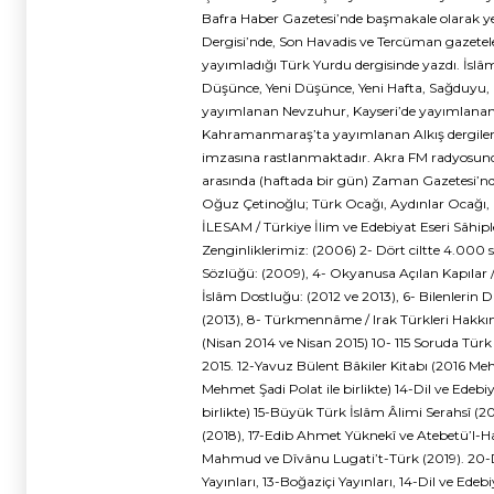
Bafra Haber Gazetesi’nde başmakale olarak ye
Dergisi’nde, Son Havadis ve Tercüman gazetele
yayımladığı Türk Yurdu dergisinde yazdı. İslâ
Düşünce, Yeni Düşünce, Yeni Hafta, Sağduyu, 
yayımlanan Nevzuhur, Kayseri’de yayımlanan E
Kahramanmaraş’ta yayımlanan Alkış dergileri
imzasına rastlanmaktadır. Akra FM radyosunda 
arasında (haftada bir gün) Zaman Gazetesi’nd
Oğuz Çetinoğlu; Türk Ocağı, Aydınlar Ocağı, 
İLESAM / Türkiye İlim ve Edebiyat Eseri Sâhiple
Zenginliklerimiz: (2006) 2- Dört ciltte 4.000 s
Sözlüğü: (2009), 4- Okyanusa Açılan Kapılar /
İslâm Dostluğu: (2012 ve 2013), 6- Bilenlerin D
(2013), 8- Türkmennâme / Irak Türkleri Hakkın
(Nisan 2014 ve Nisan 2015) 10- 115 Soruda Türk
2015. 12-Yavuz Bülent Bâkiler Kitabı (2016 Meh
Mehmet Şadi Polat ile birlikte) 14-Dil ve Edebi
birlikte) 15-Büyük Türk İslâm Âlimi Serahsî (2
(2018), 17-Edib Ahmet Yüknekî ve Atebetü’l-Ha
Mahmud ve Dîvânu Lugati’t-Türk (2019). 20-Duâ
Yayınları, 13-Boğaziçi Yayınları, 14-Dil ve Edeb