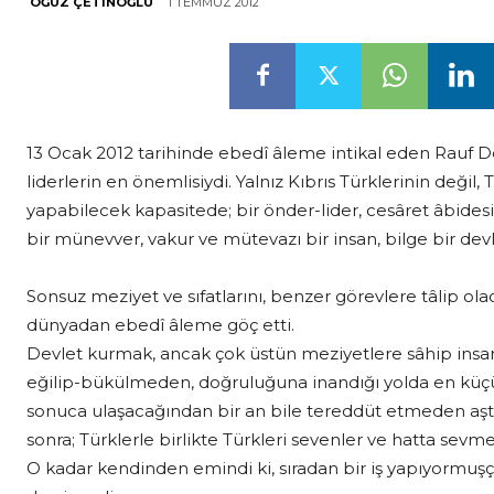
1 TEMMUZ 2012
OĞUZ ÇETINOĞLU
13 Ocak 2012 tarihinde ebedî âleme intikal eden Rauf D
liderlerin en önemlisiydi. Yalnız Kıbrıs Türklerinin değil,
yapabilecek kapasitede; bir önder-lider, cesâret âbide
bir münevver, vakur ve mütevazı bir insan, bilge bir devl
Sonsuz meziyet ve sıfatlarını, benzer görevlere tâlip ola
dünyadan ebedî âleme göç etti.
Devlet kurmak, ancak çok üstün meziyetlere sâhip insanlar
eğilip-bükülmeden, doğruluğuna inandığı yolda en küçü
sonuca ulaşacağından bir an bile tereddüt etmeden aştı.
sonra; Türklerle birlikte Türkleri sevenler ve hatta se
O kadar kendinden emindi ki, sıradan bir iş yapıyormuşça