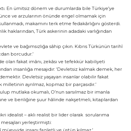
ktı. En ümitsiz dönem ve durumlarda bile Türkiye’ye
üşünce ve arzularının önünde engel olmamak için
ullanmadı, makamını terk etme fedakârlığını gösterdi.
lik haklarından, Türk askerinin adadaki varlığından
vlete ve bağımsızlığa sâhip çıkın. Kıbrıs Türkünün tarihî
icdan borcudur.’
e olan fakat imânı, zekâsı ve tefekkür kabiliyeti
ğından insanlığa mesajıdır: ‘Devletsiz kalmak demek, her
mektir. Devletsiz yaşayan insanlar olabilir fakat
rk milletinin ayrılmaz, kopmaz bir parçasıdır.’
 bulup mutlaka okumalı, O’nun sarsılmaz bir imanla
nlüne ve benliğine şuur hâlinde nakşetmeli, kitaplardan
i idealist – aklı realist bir lider olarak sorularıma
 mesajları yerleştirmişti:
î müeyyide insanı faziletli ve üstün kılmaz.’