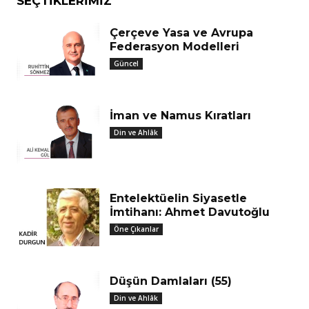
SEÇTIKLERIMIZ
Çerçeve Yasa ve Avrupa
Federasyon Modelleri
Güncel
İman ve Namus Kıratları
Din ve Ahlâk
Entelektüelin Siyasetle
İmtihanı: Ahmet Davutoğlu
Öne Çıkanlar
Düşün Damlaları (55)
Din ve Ahlâk