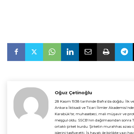
Oğuz Çetinoğlu
28 Kasım 1938 tarihinde Bafra’da doğdu. İlk ve
Ankara İktisadi ve Ticari İlimler Akademisi’n
Karabük’te; muhasebeci, mali müşavir ve profes
meşgul oldu. SSCB’nin dağılmasından sonra Tü
ortaklı şirket kurdu. Şirketin murahhas azası 
işlerini tasfiye etti. İş hayatı ile birlikte yaz