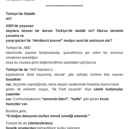
**************************
Türkiye’de Olabilir
mi?
ABD’de yaşanan
olaylara benzer bir durum Türkiye’de olabilir mi? Olursa devletin
yasama ve
yargı güçleri ile “dördüncü kuvvet” medya nasıl bir pozisyon alır?
Türkiye’de, ABD
ekseninde yapılan tartışmalarda, şuuraltımıza yer eden bu sorunun
cevabının arandığını
veya bu cevaba göre değerlendirme yapıldığını görüyoruz.
Türkiye’de de
“AKP İstanbul’u
kaybederse İsrail kazanmış olacak” gibi safsata sözlere bile inanan
fanatikler
var.
Seçimler yapıldığında, daha akşam saatlerinde Anadolu Ajansı’ndan
gelen ilk verilerle coşup, “Ak Parti kazandı” diye
silahlı kutlamalar
yapanlar
var.
Cumhurbaşkanını
“ümmetin lideri”, “halife”
gibi gören
kesin
inançlılar var.
Bunlara
göre,
“Erdoğan dünyanın tasfiye etmek istediği adamdır.”
Türkiye’de de
silahlandırılmış
fanatik gruplardan
bahsediliyor, korku salınıyor.