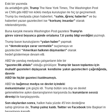
Eski bir yazımda
da anlattığım gibi,
Trump
The New York Times, The Washington Post
ve CNN gibi ABD’nin köklü medya kuruluşları ile hiç iyi geçinemedi.
Trump bu medyada çıkan haberleri,
“sahte, iğrenç haberler”
ve bu
haberleri yazan gazetecileri ise
“korkunç insanlar”
olarak
nitelendiriyordu.
Buna karşılık mesela Washington Post gazetesi
Trump’ın
görev süresi boyunca günde ortalama 7,6
yanlış bilgi verdiğini
yazmıştı.
Trump basın kuruluşlarını
“yalan haber”
yapmak
ve
“demokrasiye zarar vermekle”
suçlamaya ve
gazetecileri
“Amerikan halkının düşmanları”
olarak
hedef göstermeye devam etti.
ABD’de yandaş medyada çalışanların bile bir
“gazetecilik ahlakı”
olduğu görülüyor.
Trump bir basın toplantısı için
muhalif gazeteleri dışlayarak kendisine yakın gazetecileri çağırdığında,
davete
ABD’de hiçbir gazeteci katılmamıştı.
ABD’de
bağımsız medya ve devlet içindeki
mekanizmalar
çok güçlü idi. Trump bütün sıra dışı ve devlet
geleneklerine aykırı davranışlarının karşısında bu
kurumların sessiz
direnişi
ile karşılaşıyordu.
Son olaylardan sonra
, halkın hala yüzde 45’inin desteğine
sahip görünse de,
Trump yalnız kaldı. Twitter ve Facebook
bile Başkan’ın
hesaplarını kapattı.