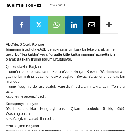
11 OCAK 2021
RUHITTIN SÖNMEZ
ABD’de, 6 Ocak
Kongre
binasının işgali
olayı ABD demokrasisi için kara bir leke olarak tarihe
geçti. Bu “
başkaldırı
” veya
“örgütlü kitle kalkışmasının
”
azmettiricisi
olarak
Başkan Trump sorumlu tutuluyor.
Çünkü olaylar Başkan
Trump’ın, binlerce taraftarını -Kongre’ye baskı için- Başkent Washington’a
çağırıp bir miting düzenlemesiyle başladı. Beyaz Saray önünde yapılan
mitingde
Trump “seçimlerde usulsüzlük yapıldığı” iddialarını tekrarladı. “Yenilgiyi
asla
kabul etmeyeceğiz” dedi.
Konuşmayı dinleyen
öfkeli kalabalıklar Kongre’yi bastı. Çıkan arbedede 5 kişi öldü.
Washington’da
sokağa çıkma yasağı ilan edildi.
Yeni seçilen
Başkan