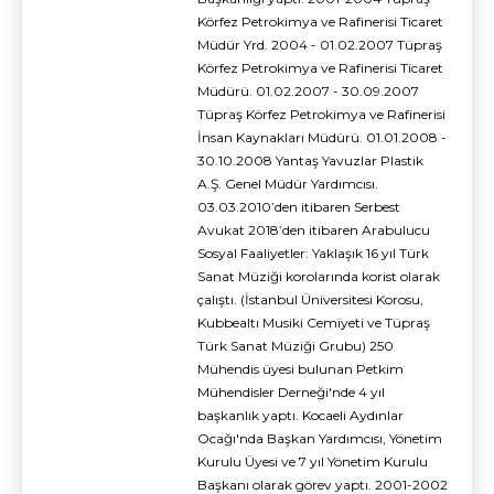
Körfez Petrokimya ve Rafinerisi Ticaret
Müdür Yrd. 2004 - 01.02.2007 Tüpraş
Körfez Petrokimya ve Rafinerisi Ticaret
Müdürü. 01.02.2007 - 30.09.2007
Tüpraş Körfez Petrokimya ve Rafinerisi
İnsan Kaynakları Müdürü. 01.01.2008 -
30.10.2008 Yantaş Yavuzlar Plastik
A.Ş. Genel Müdür Yardımcısı.
03.03.2010’den itibaren Serbest
Avukat 2018’den itibaren Arabulucu
Sosyal Faaliyetler: Yaklaşık 16 yıl Türk
Sanat Müziği korolarında korist olarak
çalıştı. (İstanbul Üniversitesi Korosu,
Kubbealtı Musiki Cemiyeti ve Tüpraş
Türk Sanat Müziği Grubu) 250
Mühendis üyesi bulunan Petkim
Mühendisler Derneği'nde 4 yıl
başkanlık yaptı. Kocaeli Aydınlar
Ocağı'nda Başkan Yardımcısı, Yönetim
Kurulu Üyesi ve 7 yıl Yönetim Kurulu
Başkanı olarak görev yaptı. 2001-2002