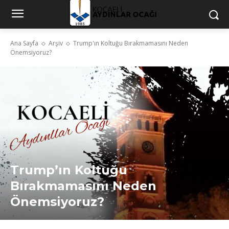
Ana Sayfa
Arşiv
Trump'ın Koltuğu Bırakmamasını Neden
Önemsiyoruz?
Trump’ın Koltuğu
Bırakmamasını Neden
Önemsiyoruz?