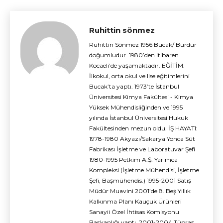
Ruhittin sönmez
Ruhittin Sönmez 1956 Bucak/ Burdur
doğumludur. 1980’den itibaren
Kocaeli’de yaşamaktadır. EĞİTİM:
İlkokul, orta okul ve lise eğitimlerini
Bucak’ta yaptı. 1973’te İstanbul
Üniversitesi Kimya Fakültesi - Kimya
Yüksek Mühendisliğinden ve 1995
yılında İstanbul Üniversitesi Hukuk
Fakültesinden mezun oldu. İŞ HAYATI:
1978-1980 Akyazı/Sakarya Yonca Süt
Fabrikası İşletme ve Laboratuvar Şefi
1980-1995 Petkim A.Ş. Yarımca
Kompleksi (İşletme Mühendisi, İşletme
Şefi, Başmühendis.) 1995-2001 Satış
Müdür Muavini 2001’de 8. Beş Yıllık
Kalkınma Planı Kauçuk Ürünleri
Sanayii Özel İhtisas Komisyonu
Başkanlığı yaptı. 2001-2004 Tüpraş