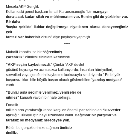
Mesela AKP Gençlik
Kolları eski genel başkanı İsmail Karaosmanoğlu “
bir mangayı
donatacak kadar silah ve mühimmatım var. Benim gibi de yüzbinler var.
Bir daha
‘başka şekilde’ iktidar değiştirmeye niyetlenen olursa deneyeceğimiz
çok
fantezi var haberiniz olsun”
diye paylaşım yapmıştı.
****
Muhalif kanatta ise bir
“öğrenilmiş
çaresizlik”
cümlesi zihinlere kazınmıştı.
“AKP seçim kaybetmezdi.”
Çünkü “AKP devlet
gücünü hoyratça ve acımasızca kullanıyordu. İnsanları hürriyetleri,
servetleri veya şereflerini kaybetme korkusuyla sindiriyordu.” En büyük
başarısızlıkları bile büyük başarı olarak gösterebilen “
yandaş medyası”
vardı.
“Bunlar asla seçimle yenilmez, yenilseler de
gitmez”
kanaati yaygın bir hale gelmişti.
Fanatik
militanların yaratacağı kaosa karşı en önemli panzehir olan
“kuvvetler
ayrılığı”
Türkiye için hayli uzaklarda kaldı.
Bağımsız bir yargımız ve
tarafsız bir medyamız neredeyse yok.
Bütün bu gerçeklerimize rağmen
ümitsiz
değiliz.