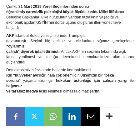
Çünkü
31 Mart 2019 Yerel Seçimlerinden sonra
öğrenilmiş çaresizlik psikolojisi büyük ölçüde kırıldı.
Millet İttifakının
Belediye Başkanları ülke nüfusunun yarıdan fazlasının yaşadığı ve
ekonomik açıdan GSYİH’nın dörtte üçünü oluşturan illeri yönetmeye
başladı.
AKP
İstanbul Belediye seçimlerinde Trump gibi
davranmıştı. Seçimi hiç delilsiz ve vicdanlara sığmaz gerekçelerle
“oylarımız
çalındı” diyerek iptal ettirmişti.
Ancak AKP’nin seçimin tekrarında açık
farkla yenilmesi ve koltuğu devretmesi demokrasimize olan inancı
güçlendirdi.
Demokrasimizin fevkalade hallerde korunabilmesi
için
“kuvvetler ayrılığı”
hala çok önemlidir. Ülkemizin bir
“beka
sorunu”
yaşamaması için
hukukun üstünlüğü için çalışan yargı ile
bağımsız
ve tarafsız medya
tesis edilmesi olmazsa olmaz şarttır.