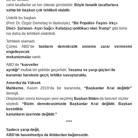
cahil taraftarlar ve her ülkede görülebilir.
Böyle fanatik taraftarlara
sahip bir başkan çok tehlikeli olabilir.
Üstelik bu başkan
(Prof. Dr. Özgür Demirtaş’ın ifadesiyle),
“Bir Popülist- Faşist- Irkçı-
Dinci- Şarlatan- Aşırı Sağcı- Kafatasçı politikacı olan Trump”
gibi birisi
ise daha da tehlikeli olabilirdi.
Tehlikeli olamadı.
Çünkü ABD’de
bunların demokratik sisteme zarar vermesini
engelleyecek
mekanizmalar
vardı.
ABD’de
“kuvvetler
ayrılığı”
mutlak bir şekilde geçerlidir.
Yasama ve yargı güçleri ile
kurumlar harekete geçti, tehlike savuşturuldu.
Amerika’da Yüksek
Mahkeme
, Kasım 2019’da bir kararında,
“Başkanlar Kral değildir”
demişti.
Olaylardan sonra konuşan yeni seçilmiş
Başkan Biden
da benzeri sözler
söyledi:
“Bizim demokrasimizde Başkanlar Kral değildir. Başkan
kesinlikle
kanunların üzerinde değildir.”
****
Sadece yargı değil,
ABD’de basın/medya da iktidardan bağımsızdır.