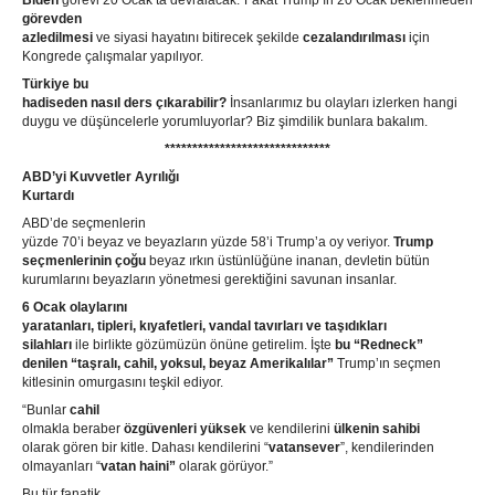
Biden
görevi 20 Ocak’ta devralacak. Fakat Trump’ın 20 Ocak beklenmeden
görevden
azledilmesi
ve siyasi hayatını bitirecek şekilde
cezalandırılması
için
Kongrede çalışmalar yapılıyor.
Türkiye bu
hadiseden nasıl ders çıkarabilir?
İnsanlarımız bu olayları izlerken hangi
duygu ve düşüncelerle yorumluyorlar? Biz şimdilik bunlara bakalım.
******************************
ABD’yi Kuvvetler Ayrılığı
Kurtardı
ABD’de seçmenlerin
yüzde 70’i beyaz ve beyazların yüzde 58’i Trump’a oy veriyor.
Trump
seçmenlerinin çoğu
beyaz ırkın üstünlüğüne inanan, devletin bütün
kurumlarını beyazların yönetmesi gerektiğini savunan insanlar.
6 Ocak
olaylarını
yaratanları,
tipleri, kıyafetleri, vandal tavırları ve taşıdıkları
silahları
ile birlikte gözümüzün önüne getirelim. İşte
bu “Redneck”
denilen
“taşralı, cahil, yoksul, beyaz Amerikalılar”
Trump’ın seçmen
kitlesinin omurgasını teşkil ediyor.
“Bunlar
cahil
olmakla beraber
özgüvenleri yüksek
ve kendilerini
ülkenin sahibi
olarak gören bir kitle. Dahası kendilerini “
vatansever
”, kendilerinden
olmayanları “
vatan haini”
olarak görüyor.”
Bu tür fanatik,