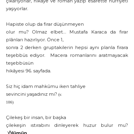
çıkarıyorlar, hikâye ve roman yazıp esarette hürriyeti
yaşıyorlar.
Hapiste olup da firar düşünmeyen
olur mu? Olmaz elbet… Mustafa Karaca da firar
plânları hazırlıyor. Önce 1,
sonra 2 derken gruptakilerin hepsi aynı planla firara
teşebbüs ediyor. Macera romanlarını aratmayacak
teşebbüsün
hikâyesi 96. sayfada.
Siz hiç idam mahkûmu iken tahliye
sevincini yaşadınız mı?
(s:
106)
Çilekeş bir insan, bir başka
çilekeşin ıstırabını dinleyerek huzur bulur mu?
‘
Ölümün