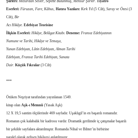
Şiirleri:
Mezardan Sesler
,
Sepette Bulunmuş
,
Mensur Şiirler
.
Tiyatro
Eserleri:
Füruzan
,
Fare
,
Kâbus
,
Hatıra Yazıları:
Kırk Yıl
(5 Cilt),
Saray ve Ötesi
(3
Cilt),
Bir
Acı Hikâye
.
Edebiyat Teorisine
İlişkin Eserleri:
Hikâye
,
Belâgat Kitabı
.
Deneme:
Fransız Edebiyatının
Numune ve Tarihi
,
Hikâye ve Temaşa
,
Yunan Edebiyatı
,
Lâtin Edebiyatı
,
Alman Tarihi
Edebiyatı
,
Fransız Tarihi Edebiyatı
,
Sanata
Dair
.
Küçük Fıkralar
(3 Cilt)
***
Ötüken Neşriyat tarafından yayınlanan 1549.
kitap olan
Aşk-ı Memnû
(Yasak Aşk)
12 X 19,5 santim ölçülerinde 469 sayfadır. Uşaklıgil’in en başarılı romanıdır.
Romanın çok kalabalık bir kadrosu vardır. Dramatik gerilimde iç çatışmalar başarılı
bir şekilde sayfalara aktarılmıştır. Romanda Nihal ve Bihter’in birbirine
paralel olarak gelişen hikâyesi anlatılmıştır.