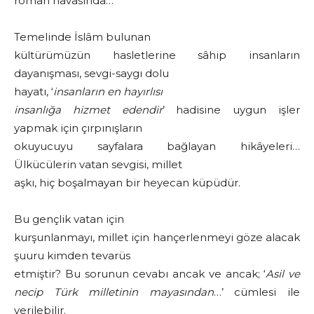
roman havasında…
Temelinde İslâm bulunan
kültürümüzün hasletlerine sâhip insanların
dayanışması, sevgi-saygı dolu
hayatı, ‘
insanların en hayırlısı
insanlığa hizmet edendir
’ hadisine uygun işler
yapmak için çırpınışların
okuyucuyu sayfalara bağlayan hikâyeleri…
Ülkücülerin vatan sevgisi, millet
aşkı, hiç boşalmayan bir heyecan küpüdür.
Bu gençlik vatan için
kurşunlanmayı, millet için hançerlenmeyi göze alacak
şuuru kimden tevarüs
etmiştir? Bu sorunun cevabı ancak ve ancak; ‘
Asil ve
necip Türk milletinin mayasından
…’ cümlesi ile
verilebilir.