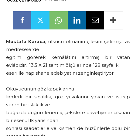
13 OCAK 2021
OĞUZ ÇETINOĞLU
Mustafa Karaca
, ülkücü olmanın çilesini çekmiş, taş
medreselerde
eğitim görerek kemâlâtını artırmış bir vatan
evlâdıdır. 13,5 X 21 santim ölçülerinde 128 sayfalık
eseri ile hapishane edebiyatını zenginleştiriyor.
Okuyucunun göz kapaklarına
kederli bir sıcaklık, göz yuvalarını yakan ve ıstırap
veren bir ıslaklık ve
boğazda düğümlenen iç çekişlere davetiyeler çıkaran
bir eser… İlk yarısından
sonrası saadetlerle ve kısmen de hüzünlerle dolu bir