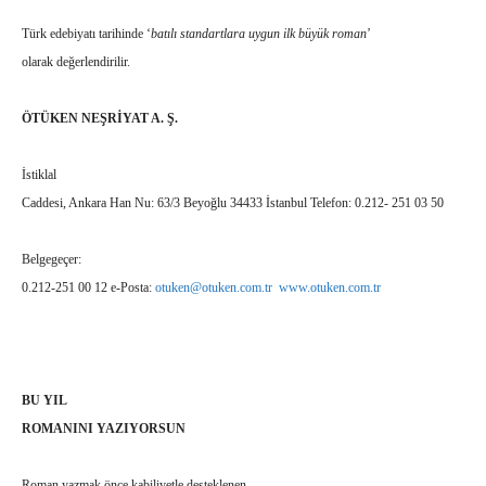
Türk edebiyatı tarihinde ‘
batılı standartlara uygun ilk büyük roman
’
olarak değerlendirilir.
ÖTÜKEN NEŞRİYAT A. Ş.
İstiklal
Caddesi, Ankara Han Nu: 63/3 Beyoğlu 34433 İstanbul Telefon: 0.212- 251 03 50
Belgegeçer:
0.212-251 00 12 e-Posta:
otuken@otuken.com.tr
www.otuken.com.tr
BU YIL
ROMANINI YAZIYORSUN
Roman yazmak önce kabiliyetle desteklenen