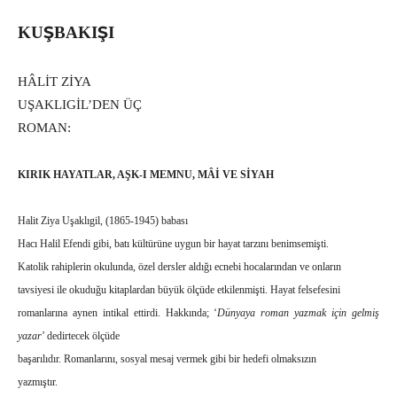
Ş
Ş
KU
BAKI
I
HÂLİT ZİYA
UŞAKLIGİL’DEN ÜÇ
ROMAN:
KIRIK HAYATLAR, AŞK-I MEMNU, MÂİ VE SİYAH
Halit Ziya Uşaklıgil, (1865-1945) babası
Hacı Halil Efendi gibi, batı kültürüne uygun bir hayat tarzını benimsemişti.
Katolik rahiplerin okulunda, özel dersler aldığı ecnebi hocalarından ve onların
tavsiyesi ile okuduğu kitaplardan büyük ölçüde etkilenmişti. Hayat felsefesini
romanlarına aynen intikal ettirdi. Hakkında; ‘
Dünyaya roman yazmak için gelmiş
yazar
’ dedirtecek ölçüde
başarılıdır. Romanlarını, sosyal mesaj vermek gibi bir hedefi olmaksızın
yazmıştır.