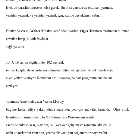
istek ve kararlılık meselesi olsa gerek. Bu ikisi varsa, çok okumak, yazmak,
yeniden yazmak ve yeniden yazmak için, azimle desteklenen sabır…
Bunlar da varsa,
Walter Mosley
tarafından yazılan,
Oğuz Tecimen
tarafından dilimize
çevrilen kitap, büyük faydalar
sağlayacaktır.
13, X 19 santm ölçülerinde, 102 sayfalık
rehber kitapta; detaylarda kaybolmadan bilinmesi gereken temel meselelerin
çıkış yolları veriliyor. Romanını nasıl yazacağına dair programın ana hatları
çiziliyor.
Tanınmış Amerikalı yazar Walter Mosley
bugüne kadar elliye yakın kitaba imza attı, pek çok mükâfat kazandı. Otuz yıllık
tecrübesinin ürünü olan
Bu Yıl Romanını Yazıyorsun
isimli
eserinde anlatıcı sesi, olay örgüsü, karakter gelişimi ve romanın iskeleti ile
öteki unsurlarının yanı sıra, yazma alışkanlığını sağlamlaştırmaya ve bir