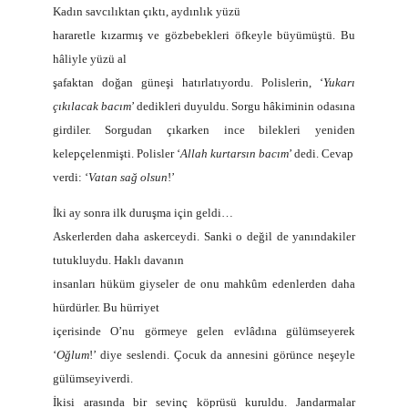
Kadın savcılıktan çıktı, aydınlık yüzü
hararetle kızarmış ve gözbebekleri öfkeyle büyümüştü. Bu
hâliyle yüzü al
şafaktan doğan güneşi hatırlatıyordu. Polislerin, ‘
Yukarı
çıkılacak bacım
’ dedikleri duyuldu. Sorgu hâkiminin odasına
girdiler. Sorgudan çıkarken ince bilekleri yeniden
kelepçelenmişti. Polisler ‘
Allah kurtarsın bacım
’ dedi. Cevap
verdi: ‘
Vatan sağ olsun
!’
İki ay sonra ilk duruşma için geldi…
Askerlerden daha askerceydi. Sanki o değil de yanındakiler
tutukluydu. Haklı davanın
insanları hüküm giyseler de onu mahkûm edenlerden daha
hürdürler. Bu hürriyet
içerisinde O’nu görmeye gelen evlâdına gülümseyerek
‘
Oğlum
!’ diye seslendi. Çocuk da annesini görünce neşeyle
gülümseyiverdi.
İkisi arasında bir sevinç köprüsü kuruldu. Jandarmalar