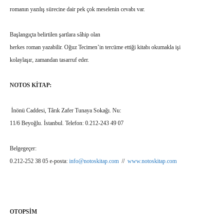
romanın yazılış sürecine dair pek çok meselenin cevabı var.
Başlangıçta belirtilen şartlara sâhip olan
herkes roman yazabilir. Oğuz Tecimen’in tercüme ettiği kitabı okumakla işi
kolaylaşır, zamandan tasarruf eder.
NOTOS KİTAP:
İnönü Caddesi, Târık Zafer Tunaya Sokağı. Nu:
11/6 Beyoğlu. İstanbul. Telefon: 0.212-243 49 07
Belgegeçer:
0.212-252 38 05 e-posta:
info@notoskitap.com
//
www.notoskitap.com
OTOPSİM