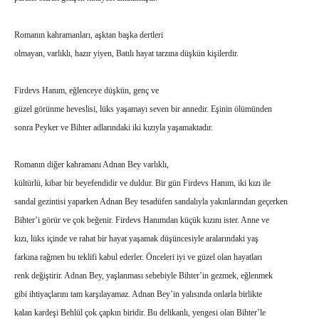
Romanın kahramanları, aşktan başka dertleri
olmayan, varlıklı, hazır yiyen, Batılı hayat tarzına düşkün kişilerdir.
Firdevs Hanım, eğlenceye düşkün, genç ve
güzel görünme heveslisi, lüks yaşamayı seven bir annedir. Eşinin ölümünden
sonra Peyker ve Bihter adlarındaki iki kızıyla yaşamaktadır.
Romanın diğer kahramanı Adnan Bey varlıklı,
kültürlü, kibar bir beyefendidir ve duldur. Bir gün Firdevs Hanım, iki kızı ile
sandal gezintisi yaparken Adnan Bey tesadüfen sandalıyla yakınlarından geçerken
Bihter’i görür ve çok beğenir. Firdevs Hanımdan küçük kızını ister. Anne ve
kızı, lüks içinde ve rahat bir hayat yaşamak düşüncesiyle aralarındaki yaş
farkına rağmen bu teklifi kabul ederler. Önceleri iyi ve güzel olan hayatları
renk değiştirir. Adnan Bey, yaşlanması sebebiyle Bihter’in gezmek, eğlenmek
gibi ihtiyaçlarını tam karşılayamaz. Adnan Bey’in yalısında onlarla birlikte
kalan kardeşi Behlül çok çapkın biridir. Bu delikanlı, yengesi olan Bihter’le