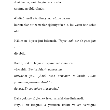
-Bak kızım, senin beyin de solcular
tarafından öldürülmüş.
-Öldürülmedi efendim, şimdi sözde vatanı
kurtaranlar bir zamanlar eğleniyorken o, bu vatan için şehit
oldu.
Hâkim ne diyeceğini bilemedi. ‘
Neyse, bak bir de çocuğun
var
’
diyebildi.
Kadın, herkesi hayrete düşürür halde aniden
yükseldi:
‘Benim sizlerin acımasına
ihtiyacım yok. Çünkü sizin acımanız zulümdür. Allah
yanımızda, davamız Allah’ın
davası. Er geç zafere ulaşacağız
.’
Daha çok şey söylemek istedi ama hâkim dinlemedi.
Büyük bir kızgınlıkla yerinden kalktı ve ara verdiğini