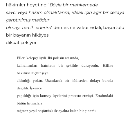
hâkimler heyetine; ‘
Böyle bir mahkemede
savcı veya hâkim olmaktansa, ideali için ağır bir cezaya
çarptırılmış mağdur
olmayı tercih ederim
’ dercesine vakur edalı, başörtülü
bir bayanın hikâyesi
dikkat çekiyor:
Elleri kelepçeliydi. İki polisin arasında,
kahramanları hatırlatır bir şekilde duruyordu. Hâline
bakılırsa hiçbir şeye
aldırdığı yoktu. Utanılacak bir hâdiseden dolayı burada
değildi. İşkence
yapıldığı için konsey üyelerini protesto etmişti. Etrafındaki
bütün fırtınalara
rağmen yeşil başörtüsü ile ayakta kalan bir çınardı.
…….