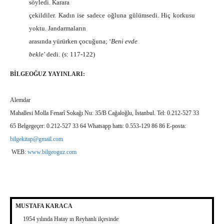
söyledi. Karara
çekildiler. Kadın ise sadece oğluna gülümsedi. Hiç korkusu
yoktu. Jandarmaların
arasında yürürken çocuğuna; ‘
Beni evde
bekle
’ dedi.
(s: 117-122)
BİLGEOĞUZ YAYINLARI:
Alemdar
Mahallesi Molla Fenarî Sokağı Nu: 35/B Cağaloğlu, İstanbul. Tel: 0.212-527 33
65 Belgegeçer: 0.212-527 33 64 Whatsapp hattı: 0.553-129 86 86 E-posta:
bilgekitap@gmail.com
WEB:
www.bilgeoguz.com
MUSTAFA KARACA
1954 yılında Hatay ın Reyhanlı ilçesinde