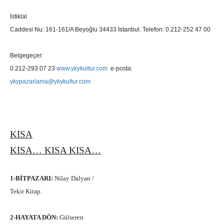
İstiklal
Caddesi Nu: 161-161/A Beyoğlu 34433 İstanbul. Telefon: 0.212-252 47 00
Belgegeçer:
0.212-293 07 23
www.ykykultur.com
e-posta:
ykypazarlama@ykykultur.com
KISA
KISA… KISA KISA…
1-BİTPAZARI:
Nilay Dalyan /
Tekir Kitap.
2-HAYATA DÖN:
Gülseren