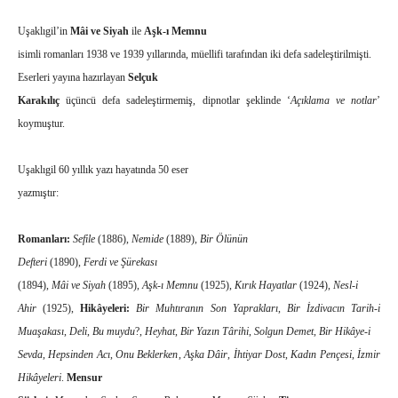
Uşaklıgil’in
Mâi ve Siyah
ile
Aşk-ı Memnu
isimli romanları 1938 ve 1939 yıllarında, müellifi tarafından iki defa sadeleştirilmişti.
Eserleri yayına hazırlayan
Selçuk
Karakılıç
üçüncü defa sadeleştirmemiş, dipnotlar şeklinde ‘
Açıklama ve notlar
’
koymuştur.
Uşaklıgil 60 yıllık yazı hayatında 50 eser
yazmıştır:
Romanları:
Sefile
(1886),
Nemide
(1889),
Bir Ölünün
Defteri
(1890),
Ferdi ve Şürekası
(1894),
Mâi ve Siyah
(1895),
Aşk-ı Memnu
(1925),
Kırık Hayatlar
(1924),
Nesl-i
Ahir
(1925),
Hikâyeleri:
Bir Muhtıranın Son Yaprakları
,
Bir İzdivacın Tarih-i
Muaşakası
,
Deli
,
Bu muydu
?,
Heyhat
,
Bir Yazın Târihi
,
Solgun Demet
,
Bir Hikâye-i
Sevda
,
Hepsinden Acı
,
Onu Beklerken
,
Aşka Dâir
,
İhtiyar Dost
,
Kadın Pençesi
,
İzmir
Hikâyeleri
.
Mensur