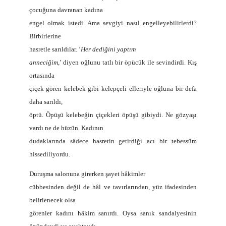
çocuğuna davranan kadına
engel olmak istedi. Ama sevgiyi nasıl engelleyebilirlerdi?
Birbirlerine
hasretle sarıldılar. ‘
Her dediğini yaptım
anneciğim
,’ diyen oğlunu tatlı bir öpücük ile sevindirdi. Kış
ortasında
çiçek gören kelebek gibi kelepçeli elleriyle oğluna bir defa
daha sarıldı,
öptü. Öpüşü kelebeğin çiçekleri öpüşü gibiydi. Ne gözyaşı
vardı ne de hüzün. Kadının
dudaklarında sâdece hasretin getirdiği acı bir tebessüm
hissediliyordu.
Duruşma salonuna girerken şayet hâkimler
cübbesinden değil de hâl ve tavırlarından, yüz ifadesinden
belirlenecek olsa
görenler kadını hâkim sanırdı. Oysa sanık sandalyesinin