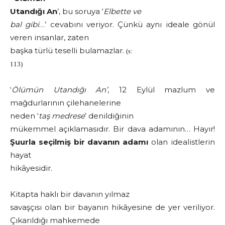
Utandığı An
’, bu soruya ‘
Elbette ve
bal gibi
…’ cevabını veriyor. Çünkü aynı ideale gönül
veren insanlar, zaten
başka türlü teselli bulamazlar.
(s:
113)
‘
Ölümün Utandığı An’
, 12 Eylül mazlum ve
mağdurlarının çilehanelerine
neden ‘
taş medrese
’ denildiğinin
mükemmel açıklamasıdır. Bir dava adamının… Hayır!
Şuurla seçilmiş bir davanın adamı
olan idealistlerin
hayat
hikâyesidir.
Kitapta haklı bir davanın yılmaz
savaşçısı olan bir bayanın hikâyesine de yer veriliyor.
Çıkarıldığı mahkemede