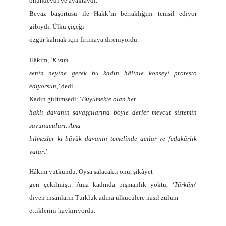
önündeydi ve ayaktaydı.
Beyaz başörtüsü ile Hakk’ın berraklığını temsil ediyor
gibiydi. Ülkü çiçeği
özgür kalmak için fırtınaya direniyordu.
Hâkim, ‘
Kızım
senin neyine gerek bu kadın hâlinle konseyi protesto
ediyorsun
,’ dedi.
Kadın gülümsedi: ‘
Büyümekte olan her
haklı davanın savaşçılarına böyle derler mevcut sistemin
savunucuları. Ama
bilmezler ki büyük davanın temelinde acılar ve fedakârlık
yatar
.’
Hâkim yutkundu. Oysa salacaktı onu, şikâyet
geri çekilmişti. Ama kadında pişmanlık yoktu, ‘
Türküm
’
diyen insanların Türklük adına ülkücülere nasıl zulüm
ettiklerini haykırıyordu.