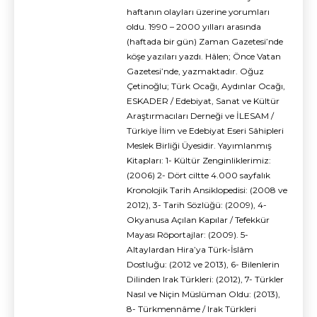
haftanın olayları üzerine yorumları
oldu. 1990 – 2000 yılları arasında
(haftada bir gün) Zaman Gazetesi’nde
köşe yazıları yazdı. Hâlen; Önce Vatan
Gazetesi’nde, yazmaktadır. Oğuz
Çetinoğlu; Türk Ocağı, Aydınlar Ocağı,
ESKADER / Edebiyat, Sanat ve Kültür
Araştırmacıları Derneği ve İLESAM /
Türkiye İlim ve Edebiyat Eseri Sâhipleri
Meslek Birliği Üyesidir. Yayımlanmış
Kitapları: 1- Kültür Zenginliklerimiz:
(2006) 2- Dört ciltte 4.000 sayfalık
Kronolojik Tarih Ansiklopedisi: (2008 ve
2012), 3- Tarih Sözlüğü: (2009), 4-
Okyanusa Açılan Kapılar / Tefekkür
Mayası Röportajlar: (2009). 5-
Altaylardan Hira’ya Türk-İslâm
Dostluğu: (2012 ve 2013), 6- Bilenlerin
Dilinden Irak Türkleri: (2012), 7- Türkler
Nasıl ve Niçin Müslüman Oldu: (2013),
8- Türkmennâme / Irak Türkleri