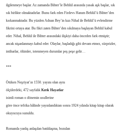
ilgilenmeye başlar. Az zamanda Bihter’le Behlül arasında yasak aşk başlar, sık
sık birlikte olmaktadırlar. Bunu fark eden Firdevs Hanım Behlül’ü Bihter’den
kıskanmaktadır. Bu yüzden Adnan Bey’in kızı Nihal ile Behlül’ü evlendirme
fikrini ortaya atar. Bu fikri zaten Bihter’den sıkılmaya başlayan Behlül kabul
eder. Nihal, Behlül ile Bihter arasındaki ilişkiyi daha önceden fark etmiştir;
ancak nişanlanmayı kabul eder. Olaylar, başladığı gibi devam etmez, sürprizler,
intiharlar, ölümler, istenmeyen durumlar peş peşe gelir…
***
Ötüken Neşriyat’ın 1550. yayını olan aynı
ölçülerdeki, 472 sayfalık
Kırık Hayatlar
isimli roman
o dönemin usullerine
göre önce tefrika hâlinde yayınlandıktan sonra 1924 yılında kitap kitap olarak
okuyucuya sunuldu.
Romanda yanlış anlaşılan batılılaşma, bozulan