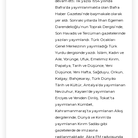
devam etti. İlk yazısı 1954 yılında
Bafra’da yayımlanmakta olan Bafra
Haber Gazetesi’nde başmakale olarak
yer aldı. Sonraki yıllarda İlhan Egemen
Darendelioğlu’nun Toprak Dergisi’nde,
Son Havadis ve Tercüman gazetelerinde
yazıları yayımlandı. Türk Ocakları
Genel Merkezinin yayımladığı Türk
Yurdu dergisinde yazdı. İslâm, Kadın ve
Aile, Yörünge, Ufuk, Emelimiz Kırım,
Papatya, Tarih ve Düşünce, Yeni
Düşünce, Yeni Hafta, Sağduyu, Orkun,
Kalgay, Bahçesaray, Türk Dünyâsı
Târih ve Kültür, Antalya’da yayımlanan
Nevzuhur, Kayseri’de yayımlanan
Erciyes ve Yeniden Diriliş, Tokat’ta
yayımlanan Kümbet,
Kahramanmaraş’ta yayımlanan Alkış
dergilerinde, Dünyâ ve Kırım’da
yayımlanan Kırım Sadâsı gibi
gazetelerde de imzasına
rastlanmaktadır. Akra FM radyosunda