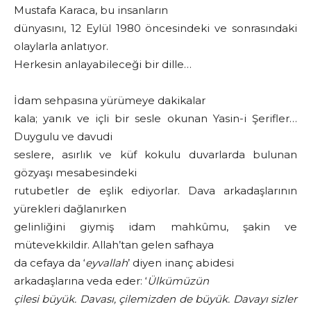
Mustafa Karaca, bu insanların
dünyasını, 12 Eylül 1980 öncesindeki ve sonrasındaki
olaylarla anlatıyor.
Herkesin anlayabileceği bir dille…
İdam sehpasına yürümeye dakikalar
kala; yanık ve içli bir sesle okunan Yasin-i Şerifler…
Duygulu ve davudi
seslere, asırlık ve küf kokulu duvarlarda bulunan
gözyaşı mesabesindeki
rutubetler de eşlik ediyorlar. Dava arkadaşlarının
yürekleri dağlanırken
gelinliğini giymiş idam mahkûmu, şakin ve
mütevekkildir. Allah’tan gelen safhaya
da cefaya da ‘
eyvallah
’ diyen inanç abidesi
arkadaşlarına veda eder: ‘
Ülkümüzün
çilesi büyük. Davası, çilemizden de büyük. Davayı sizler