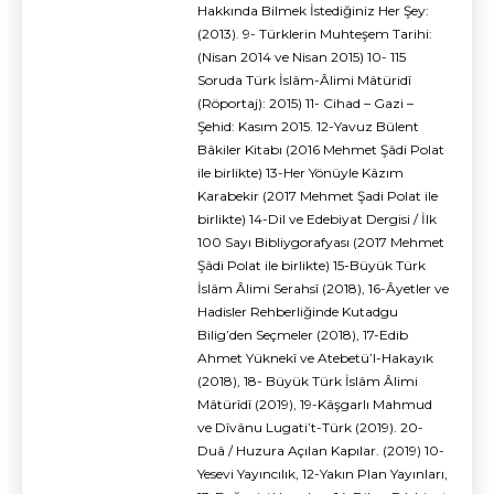
Hakkında Bilmek İstediğiniz Her Şey:
(2013). 9- Türklerin Muhteşem Tarihi:
(Nisan 2014 ve Nisan 2015) 10- 115
Soruda Türk İslâm-Âlimi Mâtüridî
(Röportaj): 2015) 11- Cihad – Gazi –
Şehid: Kasım 2015. 12-Yavuz Bülent
Bâkiler Kitabı (2016 Mehmet Şâdi Polat
ile birlikte) 13-Her Yönüyle Kâzım
Karabekir (2017 Mehmet Şadi Polat ile
birlikte) 14-Dil ve Edebiyat Dergisi / İlk
100 Sayı Bibliygorafyası (2017 Mehmet
Şâdi Polat ile birlikte) 15-Büyük Türk
İslâm Âlimi Serahsî (2018), 16-Âyetler ve
Hadisler Rehberliğinde Kutadgu
Bilig’den Seçmeler (2018), 17-Edib
Ahmet Yüknekî ve Atebetü’l-Hakayık
(2018), 18- Büyük Türk İslâm Âlimi
Mâtürîdî (2019), 19-Kâşgarlı Mahmud
ve Dîvânu Lugati’t-Türk (2019). 20-
Duâ / Huzura Açılan Kapılar. (2019) 10-
Yesevi Yayıncılık, 12-Yakın Plan Yayınları,