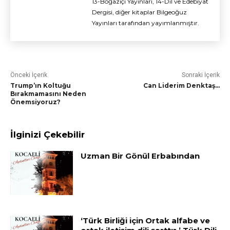
13-Boğaziçi Yayınları, 14-Dil ve Edebiyat
Dergisi, diğer kitaplar Bilgeoğuz
Yayınları tarafından yayımlanmıştır.
Önceki İçerik
Sonraki İçerik
Trump’ın Koltuğu
Can Liderim Denktaş…
Bırakmamasını Neden
Önemsiyoruz?
İlginizi Çekebilir
Uzman Bir Gönül Erbabından
‘Türk Birliği için Ortak alfabe ve