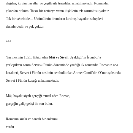
dağılan, kırılan hayatlar ve çeşitli aile trajedileri anlatılmaktadır. Romandan
çıkarılan hüküm: Tatsız bir neticeye varan ilişkilerin tek sorumlusu yoktur.
Tek bir sebebi de… Üzüntülerin dramların kırılmış hayatları sebepleri
derinlerdedir ve pek çoktur.
***
Yayınevinin 1551. Kitabı olan
Mâi ve Siyah
Uşaklıgil’in İstanbul’a
yerleştikten sonra Servet-i Fünûn döneminde yazdığı ilk romandır. Romanın ana
karakteri, Servet-i Fünûn neslinin sembolü olan Ahmet Cemil’dir. O’nun şahsında
Servet-i Fünûn kuşağı anlatılmaktadır.
Mâi, hayali; siyah gerçeği temsil eder. Roman,
gerçeğin galip gelişi ile son bulur.
Romanın süslü ve sanatlı bir anlatımı
vardır.