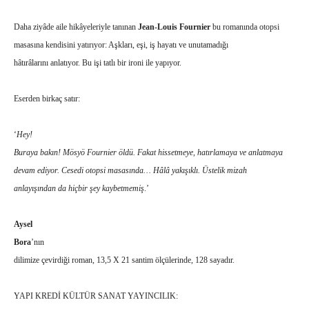
Daha ziyâde aile hikâyeleriyle tanınan
Jean-Louis Fournier
bu romanında otopsi
masasına kendisini yatırıyor: Aşkları, eşi, iş hayatı ve unutamadığı
hâtırâlarını anlatıyor. Bu işi tatlı bir ironi ile yapıyor.
Eserden birkaç satır:
‘
Hey!
Buraya bakın! Mösyö Fournier öldü. Fakat hissetmeye, hatırlamaya ve anlatmaya
devam ediyor. Cesedi otopsi masasında… Hâlâ yakışıklı. Üstelik mizah
anlayışından da hiçbir şey kaybetmemiş
.’
Aysel
Bora
’nın
dilimize çevirdiği roman, 13,5 X 21 santim ölçülerinde, 128 sayadır.
YAPI KREDİ KÜLTÜR SANAT YAYINCILIK: