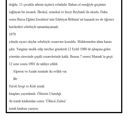
doğdu. 11 çocuklu ailenin üçüncü evladıdır. Babası el emeğiyle geçimini
sağlayan bir insandı. İlkokul, ortaokul ve liseyi Reyhanlı’da okudu. Daha
sonra Bursa Eğitim Enstitüsü’nün Edebiyat Bölümü’nü kazandı ise de öğrenci
hareketleri sebebiyle tamamlayamadı.
1979
yılında siyasi olaylar sebebiyle cezaevine konuldu. Mahkemeden idam kararı
çıktı. Yargıtay tasdik edip meclise gönderdi.12 Eylül 1980 de işbaşına gelen
yönetim süresinde çeşitli cezaevlerinde kaldı. Bunun 7 senesi Mamak’ta geçti.
12 sene sonra 1991’de tahliye edildi.
Alperen ve Azade isminde iki evlâdı var.
Bir
Yürek Sevgi
ve
Köle
isimli
kitapları yayımlandı.
Ölümün Utandığı
An
isimli kitabından sonra ‘
Ülkücü Zulmü
’
isimli kitabını yazıyor.