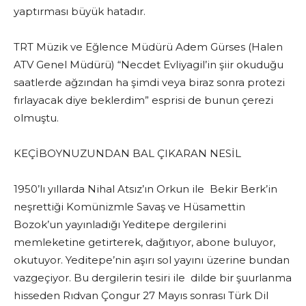
yaptırması büyük hatadır.
TRT Müzik ve Eğlence Müdürü Adem Gürses (Halen
ATV Genel Müdürü) “Necdet Evliyagil’in şiir okuduğu
saatlerde ağzından ha şimdi veya biraz sonra protezi
fırlayacak diye beklerdim” esprisi de bunun çerezi
olmuştu.
KEÇİBOYNUZUNDAN BAL ÇIKARAN NESİL
1950’lı yıllarda Nihal Atsız’ın Orkun ile Bekir Berk’in
neşrettiği Komünizmle Savaş ve Hüsamettin
Bozok’un yayınladığı Yeditepe dergilerini
memleketine getirterek, dağıtıyor, abone buluyor,
okutuyor. Yeditepe’nin aşırı sol yayını üzerine bundan
vazgeçiyor. Bu dergilerin tesiri ile dilde bir şuurlanma
hisseden Rıdvan Çongur 27 Mayıs sonrası Türk Dil