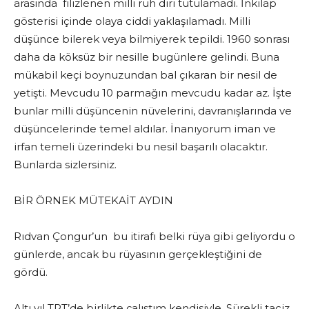
arasında filizlenen milli ruh diri tutulamadı. İnkılap
gösterisi içinde olaya ciddi yaklaşılamadı. Milli
düşünce bilerek veya bilmiyerek tepildi. 1960 sonrası
daha da köksüz bir nesille bugünlere gelindi. Buna
mükabil keçi boynuzundan bal çıkaran bir nesil de
yetişti. Mevcudu 10 parmağın mevcudu kadar az. İşte
bunlar milli düşüncenin nüvelerini, davranışlarında ve
düşüncelerinde temel aldılar. İnanıyorum iman ve
irfan temeli üzerindeki bu nesil başarılı olacaktır.
Bunlarda sizlersiniz.
BİR ÖRNEK MÜTEKAİT AYDIN
Rıdvan Çongur’un bu itirafı belki rüya gibi geliyordu o
günlerde, ancak bu rüyasının gerçekleştiğini de
gördü.
Altı yıl TRT’de birlikte çalıştım kendisiyle. Sürekli taciz