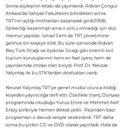
Sonra söyleşinin kitabı da yayınlandı. Rıdvan Çongur
Ankara’da İlahiyat Fakültesini bitirdikten sonra
TRT’nin açtığı imtihanları kazanarak girdi(1958).
Spikerliği kazanmıştı ama o solcu olmadığı için düz
memur yaptılar. İsmail Cem de TRT yönetimine
gelince bir köşeye itildi. Bu süre içerisinde Rıdvan
Bey Türk Ocağı ve Aydınlar Ocağı gibi önemli sivil
toplum kuruluşlarının hem en faal üyesi, hem de
yayınlarında imzası olan biriydi. Prof. Dr. Nevzat
Yalçıntaş ile bu STK’lardan dostlukları vardı.
Nevzat Yalçıntaş TRT’ye genel müdür olunca itildiği
köşeden yayıncılığa terfi etti. Özellikle İnanç Dünyası
programında okuduğu Yunus Emre ve Mehmet Akif
Ersoy şiirleriyle hemen dikkat çekti. Peşinden bazı
programları o davudi sesiyle seslendirdi. TRT daha
sonra bu şiirleri CD ve DVD olarak yayınladı. Hala da