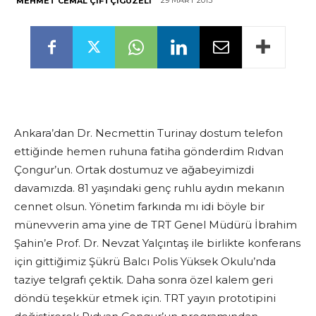
29 MART 2013
MEHMET CEMAL ÇIFTÇIGÜZELI
Ankara’dan Dr. Necmettin Turinay dostum telefon
ettiğinde hemen ruhuna fatiha gönderdim Rıdvan
Çongur’un. Ortak dostumuz ve ağabeyimizdi
davamızda. 81 yaşındaki genç ruhlu aydın mekanın
cennet olsun. Yönetim farkında mı idi böyle bir
münevverin ama yine de TRT Genel Müdürü İbrahim
Şahin’e Prof. Dr. Nevzat Yalçıntaş ile birlikte konferans
için gittiğimiz Şükrü Balcı Polis Yüksek Okulu’nda
taziye telgrafı çektik. Daha sonra özel kalem geri
döndü teşekkür etmek için. TRT yayın prototipini