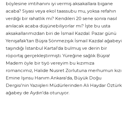
böylesine imtihanını iyi vermiş aksakallara bigane
acaba? Siyasi veya ekol taassubu mu, yoksa refahın
verdiği bir rahatlık mı? Kendileri 20 sene sonra nasıl
anılacak acaba düşünebiliyorlar mı? İşte bu usta
aksakallarımızdan biri de İsmail Kazdal. Pazar günü
Yenişafak’tan Büşra Sönmezışık İsmail Kazdal ağabeyi
taşındığı İstanbul Kartal’da bulmuş ve derin bir
röportaj gerçekleştirmişti.
Yüreğine sağlık Büşra!
Madem öyle bir tiyö vereyim bu kızımıza
romancımız, Halide Nusret Zorlutuna merhumun kızı
Emine Işınsu Hanım Ankara’da, Büyük Doğu
Dergisi’nin Yazıişleri Müdürlerinden Ali Haydar Öztürk
ağabey de Aydın’da oturuyor.