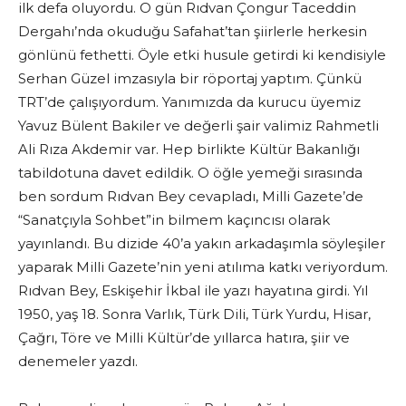
ilk defa oluyordu. O gün Rıdvan Çongur Taceddin
Dergahı’nda okuduğu Safahat’tan şiirlerle herkesin
gönlünü fethetti. Öyle etki husule getirdi ki kendisiyle
Serhan Güzel imzasıyla bir röportaj yaptım. Çünkü
TRT’de çalışıyordum. Yanımızda da kurucu üyemiz
Yavuz Bülent Bakiler ve değerli şair valimiz Rahmetli
Ali Rıza Akdemir var. Hep birlikte Kültür Bakanlığı
tabildotuna davet edildik. O öğle yemeği sırasında
ben sordum Rıdvan Bey cevapladı, Milli Gazete’de
“Sanatçıyla Sohbet”in bilmem kaçıncısı olarak
yayınlandı. Bu dizide 40’a yakın arkadaşımla söyleşiler
yaparak Milli Gazete’nin yeni atılıma katkı veriyordum.
Rıdvan Bey, Eskişehir İkbal ile yazı hayatına girdi. Yıl
1950, yaş 18. Sonra Varlık, Türk Dili, Türk Yurdu, Hisar,
Çağrı, Töre ve Milli Kültür’de yıllarca hatıra, şiir ve
denemeler yazdı.