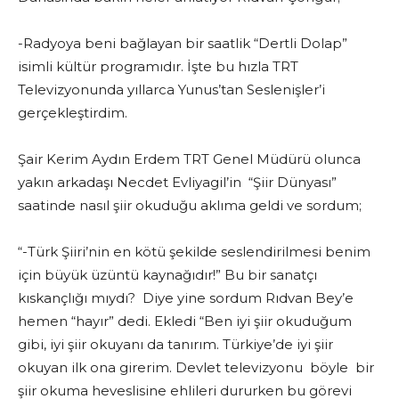
-Radyoya beni bağlayan bir saatlik “Dertli Dolap”
isimli kültür programıdır. İşte bu hızla TRT
Televizyonunda yıllarca Yunus’tan Seslenişler’i
gerçekleştirdim.
Şair Kerim Aydın Erdem TRT Genel Müdürü olunca
yakın arkadaşı Necdet Evliyagil’in “Şiir Dünyası”
saatinde nasıl şiir okuduğu aklıma geldi ve sordum;
“-Türk Şiiri’nin en kötü şekilde seslendirilmesi benim
için büyük üzüntü kaynağıdır!” Bu bir sanatçı
kıskançlığı mıydı? Diye yine sordum Rıdvan Bey’e
hemen “hayır” dedi. Ekledi “Ben iyi şiir okuduğum
gibi, iyi şiir okuyanı da tanırım. Türkiye’de iyi şiir
okuyan ilk ona girerim. Devlet televizyonu böyle bir
şiir okuma heveslisine ehlileri dururken bu görevi