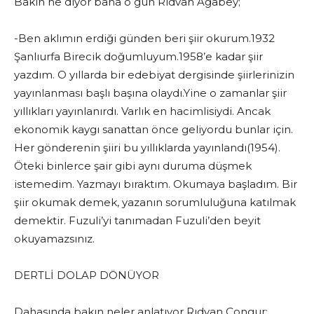
Bakın ne diyor bana o gün Rıdvan Ağabey;
-Ben aklımın erdiği günden beri şiir okurum.1932
Şanlıurfa Birecik doğumluyum.1958’e kadar şiir
yazdım. O yıllarda bir edebiyat dergisinde şiirlerinizin
yayınlanması başlı başına olaydı.Yine o zamanlar şiir
yıllıkları yayınlanırdı. Varlık en hacimlisiydi. Ancak
ekonomik kaygı sanattan önce geliyordu bunlar için.
Her gönderenin şiiri bu yıllıklarda yayınlandı(1954).
Öteki binlerce şair gibi aynı duruma düşmek
istemedim. Yazmayı bıraktım. Okumaya başladım. Bir
şiir okumak demek, yazanın sorumluluğuna katılmak
demektir. Fuzuli’yi tanımadan Fuzuli’den beyit
okuyamazsınız.
DERTLİ DOLAP DÖNÜYOR
Dahasında bakın neler anlatıyor Rıdvan Çongur;