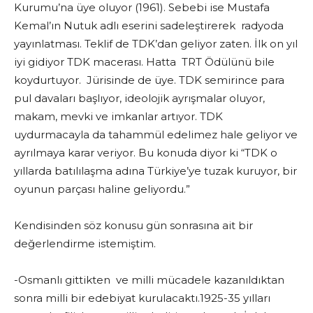
Kurumu’na üye oluyor (1961). Sebebi ise Mustafa
Kemal’ın Nutuk adlı eserini sadeleştirerek radyoda
yayınlatması. Teklif de TDK’dan geliyor zaten. İlk on yıl
iyi gidiyor TDK macerası. Hatta TRT Ödülünü bile
koydurtuyor. Jürisinde de üye. TDK semirince para
pul davaları başlıyor, ideolojik ayrışmalar oluyor,
makam, mevki ve imkanlar artıyor. TDK
uydurmacayla da tahammül edelimez hale geliyor ve
ayrılmaya karar veriyor. Bu konuda diyor ki “TDK o
yıllarda batılılaşma adına Türkiye’ye tuzak kuruyor, bir
oyunun parçası haline geliyordu.”
Kendisinden söz konusu gün sonrasına ait bir
değerlendirme istemiştim.
-Osmanlı gittikten ve milli mücadele kazanıldıktan
sonra milli bir edebiyat kurulacaktı.1925-35 yılları