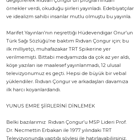
değiştirerek Rıdvan Çongur’un programından
örnekler verdi, okuduğu şiirleri yayınladı. Edebiyatçılar
ve idealizm sahibi insanlar mutlu olmuştu bu yayınla.
Marifet Yayınları’nın neşrettiği Hüdevendigar Onur’un
Türk Sağı Sözlüğü’ne baktım Rıdvan Çongur için; bu
ilk milliyetçi, muhafazakar TRT Spikerine yer
verilmemişti. Bittabi medyamızda da çok az yer aldı,
köşe yazıları ise maalesef yayınlanmadı, 12 ulusal
televizyonumuz es geçti. Hepsi de büyük bir vebal
yüklendiler. Rıdvan Çongur ve arkadaşları davamıza
ilk harcı koyanlardandı.
YUNUS EMRE ŞİİRLERİNİ DİNLEMEK
Belki bazılarımız Rıdvan Çongur’u MSP Lideri Prof.
Dr. Necmettin Erbakan ile 1977 yılındaki TRT
Televizyonunda yaptığı söyleşi ile hatırlayabilirsiniz.