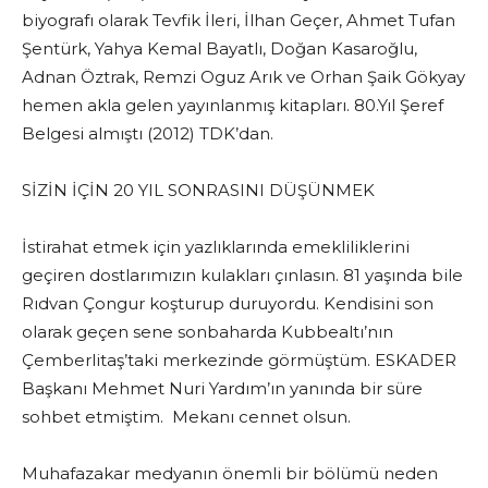
biyografı olarak Tevfik İleri, İlhan Geçer, Ahmet Tufan
Şentürk, Yahya Kemal Bayatlı, Doğan Kasaroğlu,
Adnan Öztrak, Remzi Oguz Arık ve Orhan Şaik Gökyay
hemen akla gelen yayınlanmış kitapları. 80.Yıl Şeref
Belgesi almıştı (2012) TDK’dan.
SİZİN İÇİN 20 YIL SONRASINI DÜŞÜNMEK
İstirahat etmek için yazlıklarında emekliliklerini
geçiren dostlarımızın kulakları çınlasın. 81 yaşında bile
Rıdvan Çongur koşturup duruyordu. Kendisini son
olarak geçen sene sonbaharda Kubbealtı’nın
Çemberlitaş’taki merkezinde görmüştüm. ESKADER
Başkanı Mehmet Nuri Yardım’ın yanında bir süre
sohbet etmiştim. Mekanı cennet olsun.
Muhafazakar medyanın önemli bir bölümü neden