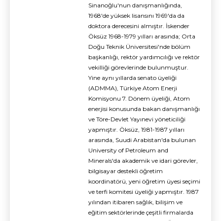
Sinanoğlu'nun danışmanlığında,
1968'de yüksek lisansını 1969'da da
doktora derecesini almıştır. İskender
Öksüz 1968-1979 yılları arasında; Orta
Doğu Teknik Üniversitesi'nde bölüm
başkanlığı, rektör yardımcılığı ve rektör
vekilliği görevlerinde bulunmuştur.
Yine aynı yıllarda senato üyeliği
(ADMMA), Türkiye Atom Enerji
Komisyonu 7. Dönem üyeliği, Atom
enerjisi konusunda bakan danışmanlığı
ve Töre-Devlet Yayınevi yöneticiliği
yapmıştır. Öksüz, 1981-1987 yılları
arasında, Suudi Arabistan'da bulunan
University of Petroleum and
Minerals'da akademik ve idari görevler,
bilgisayar destekli öğretim
koordinatörü, yeni öğretim üyesi seçimi
ve terfi komitesi üyeliği yapmıştır. 1987
yılından itibaren sağlık, bilişim ve
eğitim sektörlerinde çeşitli firmalarda