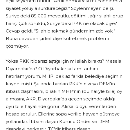
açık söylenen budur. “Artık demokrasi mücadelemizi
siyaset yoluyla sürdüreceğiz.” Söylenmeyen de şu:
Suriye’deki 85 000 mevcutlu, eğitimli, ağır silahlı grup
hâriç. Çok soruldu, Suriye’deki PKK ne olacak diye?
Cevap geldi. “Silah bırakmak gündemimizde yok.”
Buna cevaben çirkef diye küfretmek problemi
çözmüyor.
Yoksa PKK itibarsızlaştığı için mi silah bıraktı? Mesela
Diyarbakır’da? O Diyarbakır ki tam tarihini
hatırlamıyorum, MHP, pek az farkla belediye seçimini
kaybetmişti. Şu anda bırakın PKK’nın veya DEM’in
itibarsızlaşmasını, bırakın MHP’nin (bu hâliyle bile) oy
almasını, AKP, Diyarbakır’da geçen seçimde aldığı
oyu bile hayalinde görür. Alırsa, o oyu verenlerden
hesap sorulur. Ellerine sopa verilip hayvan gütmeye
yollanırlar. İtibarsızlaşan Kurucu Önder ve DEM
dışındaki herkestir. TC’dir itibarsızlaşan.