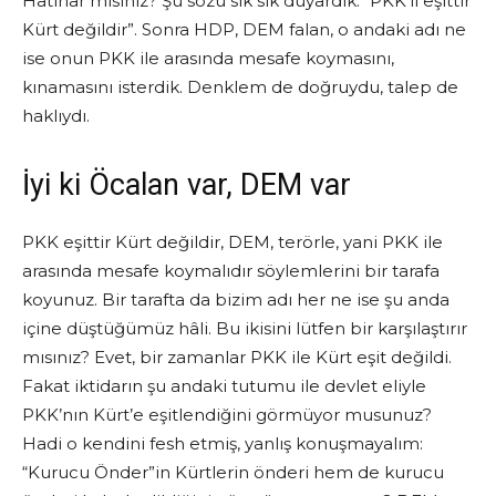
Hatırlar mısınız? Şu sözü sık sık duyardık: “PKK’lı eşittir
Kürt değildir”. Sonra HDP, DEM falan, o andaki adı ne
ise onun PKK ile arasında mesafe koymasını,
kınamasını isterdik. Denklem de doğruydu, talep de
haklıydı.
İyi ki Öcalan var, DEM var
PKK eşittir Kürt değildir, DEM, terörle, yani PKK ile
arasında mesafe koymalıdır söylemlerini bir tarafa
koyunuz. Bir tarafta da bizim adı her ne ise şu anda
içine düştüğümüz hâli. Bu ikisini lütfen bir karşılaştırır
mısınız? Evet, bir zamanlar PKK ile Kürt eşit değildi.
Fakat iktidarın şu andaki tutumu ile devlet eliyle
PKK’nın Kürt’e eşitlendiğini görmüyor musunuz?
Hadi o kendini fesh etmiş, yanlış konuşmayalım:
“Kurucu Önder”in Kürtlerin önderi hem de kurucu