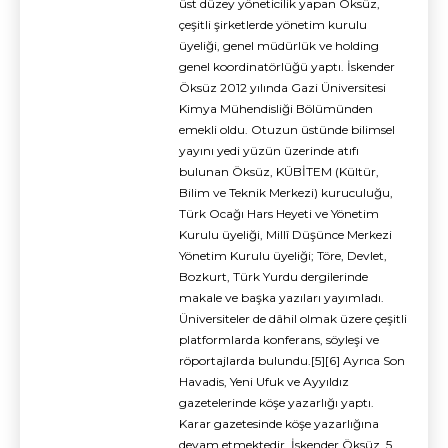
üst düzey yöneticilik yapan Öksüz,
çeşitli şirketlerde yönetim kurulu
üyeliği, genel müdürlük ve holding
genel koordinatörlüğü yaptı. İskender
Öksüz 2012 yılında Gazi Üniversitesi
Kimya Mühendisliği Bölümünden
emekli oldu. Otuzun üstünde bilimsel
yayını yedi yüzün üzerinde atıfı
bulunan Öksüz, KÜBİTEM (Kültür,
Bilim ve Teknik Merkezi) kuruculuğu,
Türk Ocağı Hars Heyeti ve Yönetim
Kurulu üyeliği, Millî Düşünce Merkezi
Yönetim Kurulu üyeliği; Töre, Devlet,
Bozkurt, Türk Yurdu dergilerinde
makale ve başka yazıları yayımladı.
Üniversiteler de dâhil olmak üzere çeşitli
platformlarda konferans, söyleşi ve
röportajlarda bulundu.[5][6] Ayrıca Son
Havadis, Yeni Ufuk ve Ayyıldız
gazetelerinde köşe yazarlığı yaptı.
Karar gazetesinde köşe yazarlığına
devam etmektedir. İskender Öksüz, 5