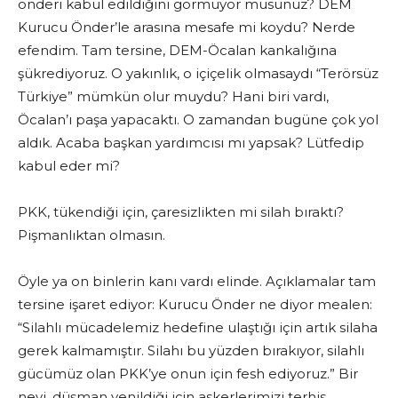
önderi kabul edildiğini görmüyor musunuz? DEM
Kurucu Önder’le arasına mesafe mi koydu? Nerde
efendim. Tam tersine, DEM-Öcalan kankalığına
şükrediyoruz. O yakınlık, o içiçelik olmasaydı “Terörsüz
Türkiye” mümkün olur muydu? Hani biri vardı,
Öcalan’ı paşa yapacaktı. O zamandan bugüne çok yol
aldık. Acaba başkan yardımcısı mı yapsak? Lütfedip
kabul eder mi?
PKK, tükendiği için, çaresizlikten mi silah bıraktı?
Pişmanlıktan olmasın.
Öyle ya on binlerin kanı vardı elinde. Açıklamalar tam
tersine işaret ediyor: Kurucu Önder ne diyor mealen:
“Silahlı mücadelemiz hedefine ulaştığı için artık silaha
gerek kalmamıştır. Silahı bu yüzden bırakıyor, silahlı
gücümüz olan PKK’ye onun için fesh ediyoruz.” Bir
nevi, düşman yenildiği için askerlerimizi terhis