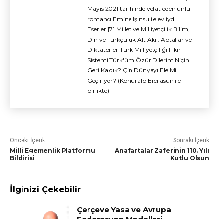
Mayıs 2021 tarihinde vefat eden ünlü
romancı Emine Işınsu ile evliydi.
Eserleri[7] Millet ve Milliyetçilik Bilim,
Din ve Türkçülük Alt Akıl: Aptallar ve
Diktatörler Türk Milliyetçiliği Fikir
Sistemi Türk'üm Özür Dilerim Niçin
Geri Kaldık? Çin Dünyayı Ele Mi
Geçiriyor? (Konuralp Ercilasun ile
birlikte)
Önceki İçerik
Sonraki İçerik
Milli Egemenlik Platformu
Anafartalar Zaferinin 110. Yılı
Bildirisi
Kutlu Olsun
İlginizi Çekebilir
Çerçeve Yasa ve Avrupa
Federasyon Modelleri