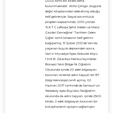
(2012) isimli bir kitabı daha
bulunmaktadır. Atilla Çilingir; bugüne
değin kitaplarından elde etmiş olduğu
telif gelirleriyle; Sosyal sorumluluk
projeleri kapsamında: 2010 yılında
‘K.K.T.C Lefkoşa Şehit Aileleri ve Malul
Gazileri Derneğine’ ‘Tarihten Gelen
Çığlık’ isimli kitabının telif gelirini
bağışlamış, 19 Şubat 2012’de Van’da
yaşanan büyük depremden sonra
Van’ın Muradiye İlçesi Akbulak Köyü
İ.M.K.B. (İstanbul Menkul Kıymetler
Borsası) Yatılı Bölge İlk Öğretim
Okulunda içinde 20 adet bilgisayarı
bulunan ve kendi adını taşıyan bir BT
(bilgi teknolojisi) sınıfı açmış. 02
Haziran 2017 tarihinde de Samsun’un
Tekkeköy ilçesi Büyüklü İlköğretim
okulunda da adını taşıyan, içinde 2500
kitabı, 2 adet bilgisayarı bulunan bir
kütüphanenin açılışını sağlamıştır.