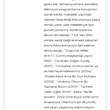
görev aldı. Sempozyumlara, panellere,
televizyon programlarına konuşmacı
olarak katıldı, makaleler yayınladı.
Yakinen takip ettiği Kıbrıs konusu başta
olmak üzere, ülke meseleleriyle ilgili
güncel yazılarına, konferanslarına
devam etmektedir. T.S.K.’dan 1990
yılında, kendi isteği ile emekli olduktan
sonra; Kıbrıs konusuyla ilgili kaleme
almış olduğu; ’’Özgürlük Nefesi
(K.K.T.C Cumhurbaşkanlığı yayını
1995)’’, ‘’Girne’den Doğan Güneş
(1997)‘’, ‘’Unutanlar Unutturulanlar ya
da Hatırlayamadıklarımız (2004)’’,
‘’Elveda Kıbrıs Ama Bir Gün Mutlaka
(2006)’’, ‘’Andımız Olsun ki Bu
Topraklar Bizim (2007)‘’,’’Tarihten
Gelen Çığlık (2010)’’, Kıbrıs ‘’Yes Be
Annem’’ 2002-2016 (Eylül-2016) isimli
kitaplarıyla; Ülkemizin son 65 yılında
öne çıkan, yaşanmış önemli olayları