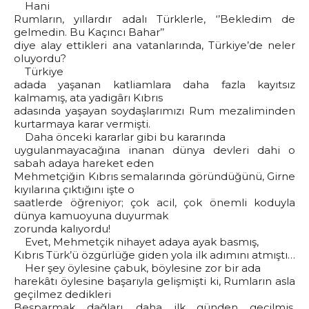
Hani
Rumların, yıllardır adalı Türklerle, ‘’Bekledim de
gelmedin. Bu Kaçıncı Bahar’’
diye alay ettikleri ana vatanlarında, Türkiye’de neler
oluyordu?
Türkiye
adada yaşanan katliamlara daha fazla kayıtsız
kalmamış, ata yadigârı Kıbrıs
adasında yaşayan soydaşlarımızı Rum mezaliminden
kurtarmaya karar vermişti.
Daha önceki kararlar gibi bu kararında
uygulanmayacağına inanan dünya devleri dahi o
sabah adaya hareket eden
Mehmetçiğin Kıbrıs semalarında göründüğünü, Girne
kıyılarına çıktığını işte o
saatlerde öğreniyor; çok acil, çok önemli koduyla
dünya kamuoyuna duyurmak
zorunda kalıyordu!
Evet, Mehmetçik nihayet adaya ayak basmış,
Kıbrıs Türk’ü özgürlüğe giden yola ilk adımını atmıştı…
Her şey öylesine çabuk, böylesine zor bir ada
harekâtı öylesine başarıyla gelişmişti ki, Rumların asla
geçilmez dedikleri
Beşparmak dağları, daha ilk günden geçilmiş.