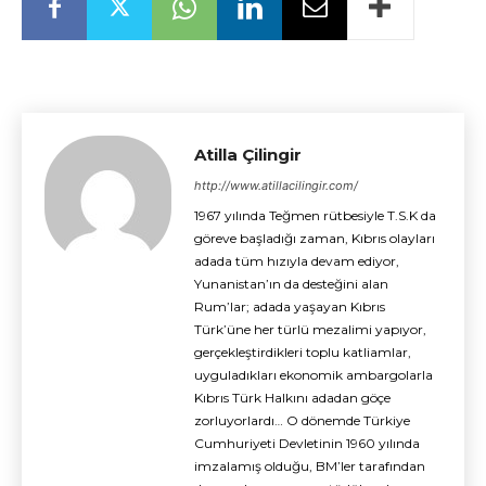
Atilla Çilingir
http://www.atillacilingir.com/
1967 yılında Teğmen rütbesiyle T.S.K da
göreve başladığı zaman, Kıbrıs olayları
adada tüm hızıyla devam ediyor,
Yunanistan’ın da desteğini alan
Rum’lar; adada yaşayan Kıbrıs
Türk’üne her türlü mezalimi yapıyor,
gerçekleştirdikleri toplu katliamlar,
uyguladıkları ekonomik ambargolarla
Kıbrıs Türk Halkını adadan göçe
zorluyorlardı… O dönemde Türkiye
Cumhuriyeti Devletinin 1960 yılında
imzalamış olduğu, BM’ler tarafından