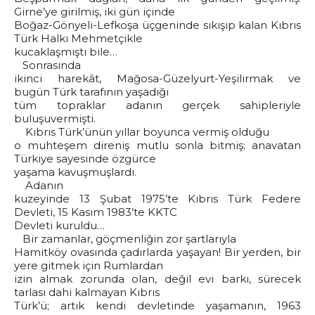
Girne’ye girilmiş, iki gün içinde
Boğaz-Gönyeli-Lefkoşa üçgeninde sıkışıp kalan Kıbrıs
Türk Halkı Mehmetçikle
kucaklaşmıştı bile…
Sonrasında
ikinci harekât, Mağosa-Güzelyurt-Yeşilırmak ve
bugün Türk tarafının yaşadığı
tüm topraklar adanın gerçek sahipleriyle
buluşuvermişti.
Kıbrıs Türk’ünün yıllar boyunca vermiş olduğu
o muhteşem direniş mutlu sonla bitmiş; anavatan
Türkiye sayesinde özgürce
yaşama kavuşmuşlardı.
Adanın
kuzeyinde 13 Şubat 1975’te Kıbrıs Türk Federe
Devleti, 15 Kasım 1983’te KKTC
Devleti kuruldu…
Bir zamanlar, göçmenliğin zor şartlarıyla
Hamitköy ovasında çadırlarda yaşayan! Bir yerden, bir
yere gitmek için Rumlardan
izin almak zorunda olan, değil evi barkı, sürecek
tarlası dahi kalmayan Kıbrıs
Türk’ü; artık kendi devletinde yaşamanın, 1963