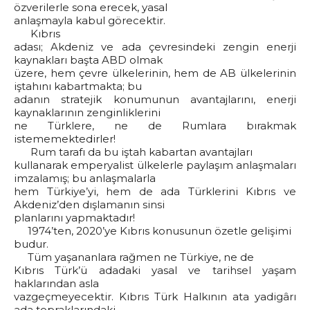
özverilerle sona erecek, yasal
anlaşmayla kabul görecektir.
Kıbrıs
adası; Akdeniz ve ada çevresindeki zengin enerji
kaynakları başta ABD olmak
üzere, hem çevre ülkelerinin, hem de AB ülkelerinin
iştahını kabartmakta; bu
adanın stratejik konumunun avantajlarını, enerji
kaynaklarının zenginliklerini
ne Türklere, ne de Rumlara bırakmak
istememektedirler!
Rum tarafı da bu iştah kabartan avantajları
kullanarak emperyalist ülkelerle paylaşım anlaşmaları
imzalamış; bu anlaşmalarla
hem Türkiye’yi, hem de ada Türklerini Kıbrıs ve
Akdeniz’den dışlamanın sinsi
planlarını yapmaktadır!
1974’ten, 2020’ye Kıbrıs konusunun özetle gelişimi
budur.
Tüm yaşananlara rağmen ne Türkiye, ne de
Kıbrıs Türk’ü adadaki yasal ve tarihsel yaşam
haklarından asla
vazgeçmeyecektir. Kıbrıs Türk Halkının ata yadigârı
ada topraklarındaki