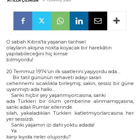
17 TEMMUZ 2020
ATILLA ÇILINGIR
O sabah Kıbrıs’ta yaşanan tarihsel
olayların akışına nokta koyacak bir harekâtın
yapılabileceğini hiç kimse
bilmiyordu!
20 Temmuz 1974’ün ilk saatlerini yaşıyordu ada…
Bir tatil gününün rehaveti adayı saran
cehennemi sıcaklıkla birleşmiş; sakin, sessiz bir güne
uyanmıştı ada halkı…
Sanki hiçbir şey yaşanmıyorcasına, sanki
ada Türkleri bir ölüm çemberine alınmamışçasına,
sanki adalı Rumlar ellerinde
silah, yakaladıkları Türkleri katletmiyorlarcasına her
yer sessizdi.
Sanki yaşamın izi dahi yoktu adada!
Ya
karşı kıyıda neler oluyordu?