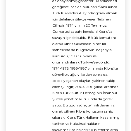
da onaylanmış garantörlük anlaşması
gereğince, ada da bulunan ‘Şanlı Kıbrıs
Türk Kuvvetleri Alayında’ görev almak
için defalarca dilekçe veren Teğmen
Çilingir; 1974 yılının 20 Temmuz
Cumartesi sabahı kendisini Kıbrıs’ta
savaşın içinde buldu. Bölük komutanı
olarak Kıbrıs Savaşlarının her iki
safhasında da bu görevini başarıyla
sürdürdü, ‘Gazi‘ unvanı ile
onurlandırılarak Türkiye’ye döndü.
1974–1975, 1985–1987 yıllarında Kıbrıs’ta
görevli olduğu yıllardan sonra da,
adada yaşanan olayları yakinen takip
eden Çilingir; 2004-2011 yılları arasında
Kıbrıs Türk Kültür Derneğinin İstanbul
Şubesi yönetim kurulunda da görev
yaptı. Bu uzun süreçte ’mili davamız’
olarak bilinen Kıbrıs konusuna sahip
çıkarak, Kıbrıs Türk Halkının kazanılmış
tarihsel ve hukuksal haklarını
savunmak adına değişik platformlarda