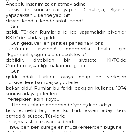
Anadolu insanımıza anlatmak adına
Türkiye’de konuşmalar yapan Denktaş’a; ‘’Siyaset
yapacaksan ülkende yap. Git
davanı kendi ülkende anlat’’ dendi!
Gün
geldi, Türkler Rumlarla iç, içe yaşamalıdır diyenler
KKTC’de iktidara geldi.
Gün geldi, verilen şehitler pahasına Kıbrıs
Türk’ünün kazandığı egemenlik hakkı için;
‘’Egemenlik, uğruna ölünecek leyla’’
değildir, diyebilen bir siyasetçi KKTC’de
Cumhurbaşkanlığı makamına geldi!
Gün
geldi adalı Türkler, oraya gelip de yerleşen
Türkiyelilere bambaşka gözlerle
bakar oldu! Rumlar bu farklı bakışları kullandı, 1974
sonrası adaya gelenlere
‘’Yerleşikler’’ adını koydu!
Her müzakere döneminde ‘yerleşikler’ adayı
terk etmelidirler, hele ki, Türk askeri adayı terk
etmediği sürece, Türklerle
anlaşma asla olmayacak dendi…
1968’den beri süregelen müzakerelerden bugüne