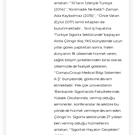
anlatan: ‘’10’ların İzleriyle Türkiye
(2014)’’,’’Kırılmadık Ne Kaldı?-Zaman
Asla Kaybolmaz (2015)’’, ‘’Önce Vatan
(Eylül 2017) isimli kitapları da
bulunmaktadır… Sivil iş hayatına
‘Türkiye Sigorta Sektöründe’’başlayan
Atilla Çilingir Koç YKS bünyesinde uzun
yıllar görev yaptıktan sonra, halen
dünyanın 18 ülkesinde hizmet veren,
sağlık bilişim şirketlerinden birisi olarak
ülkemizde de faaliyet gösteren;
‘’CompuGroup Medical Bilgi Sistemleri
A.Ş’’ bünyesinde, görevine devam
etmektedir. Pek çok üniversitenin
‘Bankacılık-Sigortacılık Fakültelerinde,
Yüksek Okullarında, vermiş olduğu
seminerler, konferanslar ile sektöre bu
yönde de hizmet vermeye devam eden
Çilingir’in: Sigorta sektöründe 27 yıldan
beri vermiş olduğu hizmetlerini
anlatan; ‘’Sigortalı Hayatın Gerçekleri’’