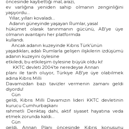
öncesinde kaybettiği mal, arazi,
ev varlığına yeniden sahip olmanın zenginliğini
yaşıyordu…
Yıllar, yılları kovaladı…
Adanın güneyinde yaşayan Rumlar, yasal
hükümet olarak tanınmanın gücünü, AB’ye üye
olmanın avantajını her platformda
kullandı.
Ancak adanın kuzeyinde Kıbrıs Türk’ünün
yaşadıkları, adalı Rumlarla gelişen ilişkilerin izdüşümü
adanın kuzeyini öylesine
etkiledi, bu etkileşim öylesine büyük oldu ki!
KKTC devleti 2004’te neredeyse Annan
planı ile tarih oluyor, Türkiye AB’ye üye olabilmek
adına Kıbrıs Milli
Davamızdan bazı tavizler vermenin zamanı geldi
diyordu!
Gün
geldi, Kıbrıs Milli Davamızın lideri KKTC devletinin
kurucu Cumhurbaşkanı
rahmetli Denktaş dahi, aktif siyaset hayatına veda
etmek zorunda kaldı…
Gün
geldi, Annan Planı öncesinde Kıbrıs konusunu