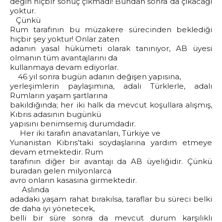
değin hiçbir sonuç çıkmadı! Bundan sonra da çıkacağı
yoktur.
Çünkü
Rum tarafının bu müzakere sürecinden beklediği
hiçbir şey yoktur! Onlar zaten
adanın yasal hükümeti olarak tanınıyor, AB üyesi
olmanın tüm avantajlarını da
kullanmaya devam ediyorlar.
46 yıl sonra bugün adanın değişen yapısına,
yerleşimlerin paylaşımına, adalı Türklerle, adalı
Rumların yaşam şartlarına
bakıldığında; her iki halk da mevcut koşullara alışmış,
Kıbrıs adasının bugünkü
yapısını benimsemiş durumdadır.
Her iki tarafın anavatanları, Türkiye ve
Yunanistan Kıbrıs’taki soydaşlarına yardım etmeye
devam etmektedir. Rum
tarafının diğer bir avantajı da AB üyeliğidir. Çünkü
buradan gelen milyonlarca
avro onların kasasına girmektedir.
Aslında
adadaki yaşam rahat bırakılsa, taraflar bu süreci belki
de daha iyi yönetecek,
belli bir süre sonra da mevcut durum karşılıklı