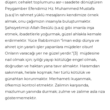
düşen; cehalet toplumunu asr-ı saadete dönüştüren
Peygamber Efendimiz Hz. Muhammed Mustafa
(s.a.s)’in rahmet yüklü mesajlarını kendimize örnek
almak, onu çağımızın insanıyla buluşturmaktır.
Şahsiyetimizi Allah Resûlü (s.a.s) gibi imanla inşa
etmek, ibadetlerle yoğurmak, güzel ahlakla kemale
erdirmektir. Yüce Rabbimizin “İman edip dünya ve
ahiret için yararlı işler yapanlara müjdeler olsun!
Onların varacağı yer ne güzel yerdir.”[3] müjdesine
nail olmak için; iyiliği yayıp kötülüğe engel olmak,
doğrudan ve haktan yana tavır almaktır. Haramdan
sakınmak, helale koşmak; her türlü kötülük ve
günahtan korunmaktır. Merhameti kuşanmak,
öfkemizi kontrol etmektir. Zalimin karşısında,
mazlumun yanında durmak; zulme ve zalime asla rıza
göstermemektir.