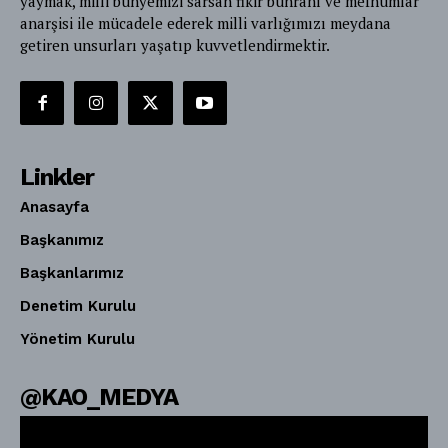
yaymak, milli bünyemizi sarsan fikir buhranı ve mefhumlar
anarşisi ile mücadele ederek milli varlığımızı meydana
getiren unsurları yaşatıp kuvvetlendirmektir.
Linkler
Anasayfa
Başkanımız
Başkanlarımız
Denetim Kurulu
Yönetim Kurulu
@KAO_MEDYA