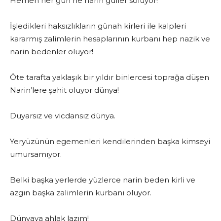
Hemen her gün ne narin güller soluyor!
İşledikleri haksızlıkların günah kirleri ile kalpleri
kararmış zalimlerin hesaplarının kurbanı hep nazik ve
narin bedenler oluyor!
Öte tarafta yaklaşık bir yıldır binlercesi toprağa düşen
Narin’lere şahit oluyor dünya!
Duyarsız ve vicdansız dünya.
Yeryüzünün egemenleri kendilerinden başka kimseyi
umursamıyor.
Belki başka yerlerde yüzlerce narin beden kirli ve
azgın başka zalimlerin kurbanı oluyor.
Dünyaya ahlak lazım!