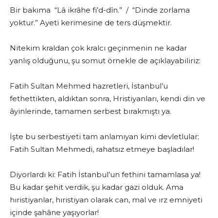
Bir bakıma “Lâ ikrâhe fi’d-dîn.” / “Dinde zorlama
yoktur.” Ayeti kerimesine de ters düşmektir.
Nitekim kraldan çok kralcı geçinmenin ne kadar
yanlış olduğunu, şu somut örnekle de açıklayabiliriz:
Fatih Sultan Mehmed hazretleri, İstanbul’u
fethettikten, aldıktan sonra, Hristiyanları, kendi din ve
âyinlerinde, tamamen serbest bırakmıştı ya.
İşte bu serbestiyeti tam anlamıyan kimi devletlular;
Fatih Sultan Mehmedi, rahatsız etmeye başladılar!
Diyorlardı ki: Fatih İstanbul’un fethini tamamlasa ya!
Bu kadar şehit verdik, şu kadar gazi olduk. Ama
hıristiyanlar, hıristiyan olarak can, mal ve ırz emniyeti
içinde şahâne yaşıyorlar!