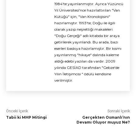
1984'te yayınlanmıştır. Ayrıca Yüzüncü
Yıl Üniversitesi'nce hazırlattırılan "Van
Kütüğü" için, "Van Kronolojisini"
hazırlamıştır. 1993'te; Doğu ile ilgili
olarak yazıp neşrettiği makaleleri
"Doğu Gerçeği" adlı kitabda bir araya
getirilerek yayınlandı. Bu arada, bazı
eserleri baskıya hazırlamıştır. Bir kısmı
yayınlanmış "hikaye" dalında kaleme
aldığı edebi yazıları da vardır. 2009
yılında GESİAD tarafından "Gebze'de
Yılın İletişimcisi " ödülü kendisine
verilmiştir.
Önceki İçerik
Sonraki İçerik
Tabii ki MHP Mitingi
Gerçekten Osmanlı’nın
Devamı Oluyor muyuz Ne?