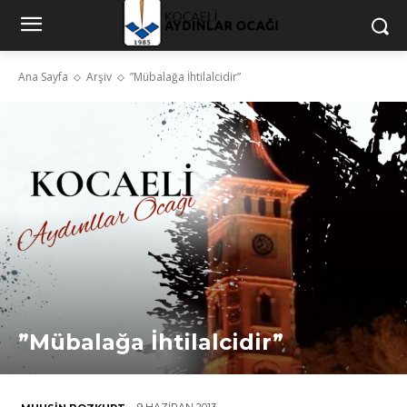
Ana Sayfa
Arşiv
”Mübalağa İhtilalcidir”
”Mübalağa İhtilalcidir”