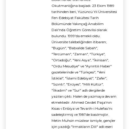
Okutmanlığına başladı. 23 Ekim 1989
tarihinden beri, Yüzüncü Yıl Üniversitesi
Fen-Edebiyat Fakültesi Tarih
Bölümünde Yakınçağ Anabilim
Dalı'nda Öğretim Görevlisi olarak
bulundu. 1999'da emekli oldu.
Üniversite talebeliğinden itibaren;
"Bugün", "Babıalide Sabah",
"Tercüman", "Zaman", "Türkiye",
"Ortadoğu", "Yeni Asya", "İkinisan",
"Ordu Mesudiye" ve "Ayrıntılı Haber"
gazetelerinde ve "Türkçesi", "Yeni
İstiklal", "İslami Edebiyat", "Zafer",
"Sızıntı", "Erciyes", "Milli Kültür",
"İlkadım" ve "Sur" adlı dergilerde
yazıları çıktı. Halen de yazmaya devam
etmektedir. Ahmed Cevdet Paşa'nın
Kısas-ı Enbiya ve Tevarih-i Hulefası'nı
sadeleştirmiş ve 1981'de basılmıştır.
Metin Muhsin müstear ismiyle, gençler
için yazdığı "Irmakların Dili" adlı eseri