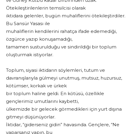
ve Güney Kutbu kadar birbirinden uzak.
Ötekileştirilenlerin temsilcisi olarak
iktidara gelenler, bugün muhaliflerini ötekileştirdiler.
Bu Sansür Yasası ile
muhaliflerin kendilerini rahatça ifade edemediği,
özgürce yazıp konuşamadığı,
tamamen susturulduğu ve sindirildiği bir toplum
oluşturmak istiyorlar.
Toplum, siyasi iktidarın söylemleri, tutum ve
davranışlarıyla gülmeyi unutmuş, mutsuz, huzursuz,
kötümser, korkak ve ürkek
bir toplum haline geldi. En kötüsü, özellikle
gençlerimiz umutlarını kaybetti,
ülkemizde bir gelecek görmedikleri için yurt dışına
gitmeyi düşünüyorlar.
İktidar, “giderseniz gidin” havasında. Gençlere, “Ne
yaparsanız yapın, bu