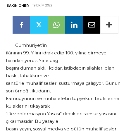
19 EKIM 2022
SAKIN ÖNER
Cumhuriyet’in
ilânının 99. Yılını idrak edip 100. yılına girmeye
hazırlanıyoruz. Yine dağ
başını duman aldı. İktidar, istibdadın silahları olan
baskı, tahakküm ve
sansürle muhalif sesleri susturmaya çalışıyor. Bunun
son örneği, iktidarın,
kamuoyunun ve muhalefetin topyekun tepkilerine
kulaklarını tıkayarak
“Dezenformasyon Yasası” dedikleri sansür yasasını
çıkarmasıdır. Bu yasayla
basın-yayın, sosyal medya ve bütün muhalif sesler,