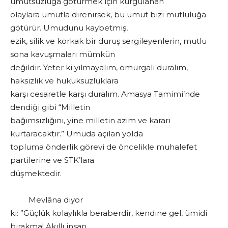
umutsuzluğa götürmek için kurgulanan
olaylara umutla direnirsek, bu umut bizi mutluluğa
götürür. Umudunu kaybetmiş,
ezik, silik ve korkak bir duruş sergileyenlerin, mutlu
sona kavuşmaları mümkün
değildir. Yeter ki yılmayalım, omurgalı duralım,
haksızlık ve hukuksuzluklara
karşı cesaretle karşı duralım. Amasya Tamimi’nde
dendiği gibi “Milletin
bağımsızlığını, yine milletin azim ve kararı
kurtaracaktır.” Umuda açılan yolda
topluma önderlik görevi de öncelikle muhalefet
partilerine ve STK’lara
düşmektedir.
Mevlâna diyor
ki: ”Güçlük kolaylıkla beraberdir, kendine gel, ümidi
bırakma! Akıllı insan