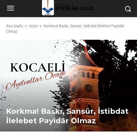
Ana Sayfa
Arşiv
Korkma! Baskı, Sansür, İstibdat İlelebet Payidâr
Olmaz
Korkma! Baskı, Sansür, İstibdat
İlelebet Payidâr Olmaz