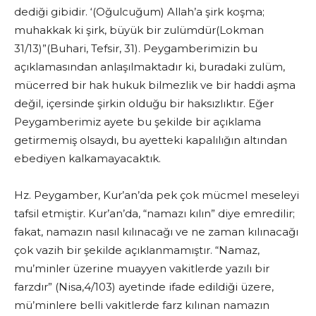
dediği gibidir. ‘(Oğulcuğum) Allah’a şirk koşma;
muhakkak ki şirk, büyük bir zulümdür(Lokman
31/13)”(Buhari, Tefsir, 31). Peygamberimizin bu
açıklamasından anlaşılmaktadır ki, buradaki zulüm,
mücerred bir hak hukuk bilmezlik ve bir haddi aşma
değil, içersinde şirkin olduğu bir haksızlıktır. Eğer
Peygamberimiz ayete bu şekilde bir açıklama
getirmemiş olsaydı, bu ayetteki kapalılığın altından
ebediyen kalkamayacaktık.
Hz. Peygamber, Kur’an’da pek çok mücmel meseleyi
tafsil etmiştir. Kur’an’da, “namazı kılın” diye emredilir;
fakat, namazın nasıl kılınacağı ve ne zaman kılınacağı
çok vazih bir şekilde açıklanmamıştır. “Namaz,
mu’minler üzerine muayyen vakitlerde yazılı bir
farzdır” (Nisa,4/103) ayetinde ifade edildiği üzere,
mü’minlere belli vakitlerde farz kılınan namazın