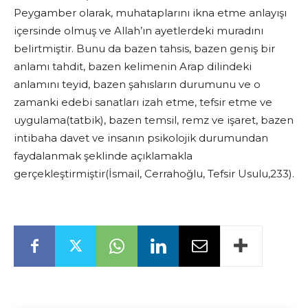
Peygamber olarak, muhataplarını ikna etme anlayışı
içersinde olmuş ve Allah’ın ayetlerdeki muradını
belirtmiştir. Bunu da bazen tahsis, bazen geniş bir
anlamı tahdit, bazen kelimenin Arap dilindeki
anlamını teyid, bazen şahısların durumunu ve o
zamanki edebi sanatları izah etme, tefsir etme ve
uygulama(tatbik), bazen temsil, remz ve işaret, bazen
intibaha davet ve insanın psikolojik durumundan
faydalanmak şeklinde açıklamakla
gerçekleştirmiştir(İsmail, Cerrahoğlu, Tefsir Usulu,233).