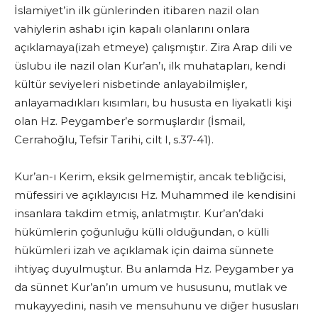
İslamiyet’in ilk günlerinden itibaren nazil olan
vahiylerin ashabı için kapalı olanlarını onlara
açıklamaya(izah etmeye) çalışmıştır. Zira Arap dili ve
üslubu ile nazil olan Kur’an’ı, ilk muhatapları, kendi
kültür seviyeleri nisbetinde anlayabilmişler,
anlayamadıkları kısımları, bu hususta en liyakatli kişi
olan Hz. Peygamber’e sormuşlardır (İsmail,
Cerrahoğlu, Tefsir Tarihi, cilt I, s.37-41).
Kur’an-ı Kerim, eksik gelmemiştir, ancak tebliğcisi,
müfessiri ve açıklayıcısı Hz. Muhammed ile kendisini
insanlara takdim etmiş, anlatmıştır. Kur’an’daki
hükümlerin çoğunluğu külli olduğundan, o külli
hükümleri izah ve açıklamak için daima sünnete
ihtiyaç duyulmuştur. Bu anlamda Hz. Peygamber ya
da sünnet Kur’an’ın umum ve hususunu, mutlak ve
mukayyedini, nasih ve mensuhunu ve diğer hususları