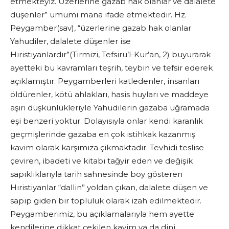
etmekteyiz. Üzerlerine gazab hak olanlar ve dalalete
düşenler” umumi mana ifade etmektedir. Hz.
Peygamber(sav), “üzerlerine gazab hak olanlar
Yahudiler, dalalete düşenler ise
Hıristiyanlardır”(Tirmizi, Tefsiru’l-Kur’an, 2) buyurarak
ayetteki bu kavramları teşrih, teybin ve tefsir ederek
açıklamıştır. Peygamberleri katledenler, insanları
öldürenler, kötü ahlakları, hasis huyları ve maddeye
aşırı düşkünlükleriyle Yahudilerin gazaba uğramada
eşi benzeri yoktur. Dolayısıyla onlar kendi karanlık
geçmişlerinde gazaba en çok istihkak kazanmış
kavim olarak karşımıza çıkmaktadır. Tevhidi teslise
çeviren, ibadeti ve kitabı tağyir eden ve değişik
sapıklıklarıyla tarih sahnesinde boy gösteren
Hıristiyanlar “dallin” yoldan çıkan, dalalete düşen ve
sapıp giden bir topluluk olarak izah edilmektedir.
Peygamberimiz, bu açıklamalarıyla hem ayette
kendilerine dikkat çekilen kavim ya da dini