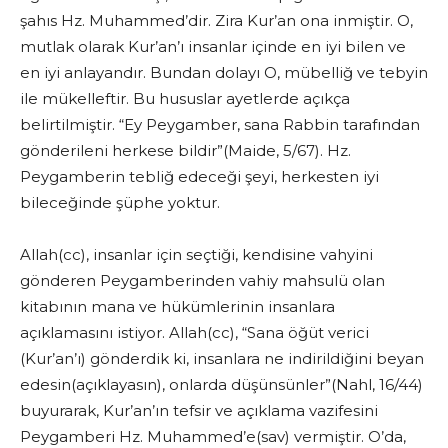
şahıs Hz. Muhammed’dir. Zira Kur’an ona inmiştir. O,
mutlak olarak Kur’an’ı insanlar içinde en iyi bilen ve
en iyi anlayandır. Bundan dolayı O, mübelliğ ve tebyin
ile mükelleftir. Bu hususlar ayetlerde açıkça
belirtilmiştir. “Ey Peygamber, sana Rabbin tarafından
gönderileni herkese bildir”(Maide, 5/67). Hz.
Peygamberin tebliğ edeceği şeyi, herkesten iyi
bileceğinde şüphe yoktur.
Allah(cc), insanlar için seçtiği, kendisine vahyini
gönderen Peygamberinden vahiy mahsulü olan
kitabının mana ve hükümlerinin insanlara
açıklamasını istiyor. Allah(cc), “Sana öğüt verici
(Kur’an’ı) gönderdik ki, insanlara ne indirildiğini beyan
edesin(açıklayasın), onlarda düşünsünler”(Nahl, 16/44)
buyurarak, Kur’an’ın tefsir ve açıklama vazifesini
Peygamberi Hz. Muhammed’e(sav) vermiştir. O’da,