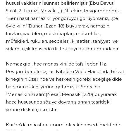
hususi vakitlerini sünnet belirlemiştir.(Ebu Davut,
Salat, 2; Tirmizi, Mevakıt,1). Nitekim Peygamberimiz,
“Beni nasıl namaz kılıyor görüyor görüyorsanız, işte
öyle kılın”(Buhari, Ezan, 18) buyurarak, namazın
farzları, vacibleri, müstehapları, mekruhları,
müfsidleri, rukuları, secdeleri, kıraatları, tahiyyatı ve
selamla çıkılmasında da tek kaynak konumundadır.
Namaz gibi, hac menasikini de tafsil eden Hz.
Peygamber olmuştur. Nitekim Veda Haccı’nda bizzat
bineğinin üzerinde ve herkesin görebileceği şekilde
hac menasikini yerine getirmiştir. Sonra da
“Menasikinizi alın”(Nesai, Menasiki, 220) buyurarak
hacc hususunda söz ve davranışlarının teşrideki
yerine dikkat çekmiştir.
Kur’an’da mirastan umumi olarak bahsedilmektedir.