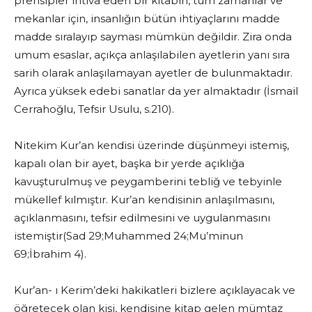
prensipler ihtiva eden bir kitabın, tüm zamanlar ve
mekanlar için, insanlığın bütün ihtiyaçlarını madde
madde sıralayıp sayması mümkün değildir. Zira onda
umum esaslar, açıkça anlaşılabilen ayetlerin yanı sıra
sarih olarak anlaşılamayan ayetler de bulunmaktadır.
Ayrıca yüksek edebi sanatlar da yer almaktadır (İsmail
Cerrahoğlu, Tefsir Usulu, s.210).
Nitekim Kur’an kendisi üzerinde düşünmeyi istemiş,
kapalı olan bir ayet, başka bir yerde açıklığa
kavuşturulmuş ve peygamberini tebliğ ve tebyinle
mükellef kılmıştır. Kur’an kendisinin anlaşılmasını,
açıklanmasını, tefsir edilmesini ve uygulanmasını
istemiştir(Sad 29;Muhammed 24;Mu’minun
69;İbrahim 4).
Kur’an- ı Kerim’deki hakikatleri bizlere açıklayacak ve
öğretecek olan kişi, kendisine kitap gelen mümtaz