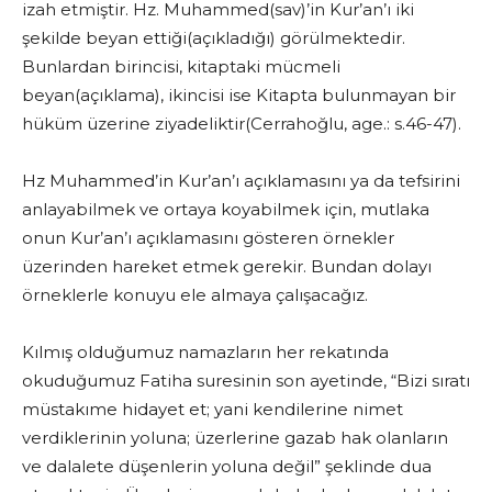
izah etmiştir. Hz. Muhammed(sav)’in Kur’an’ı iki
şekilde beyan ettiği(açıkladığı) görülmektedir.
Bunlardan birincisi, kitaptaki mücmeli
beyan(açıklama), ikincisi ise Kitapta bulunmayan bir
hüküm üzerine ziyadeliktir(Cerrahoğlu, age.: s.46-47).
Hz Muhammed’in Kur’an’ı açıklamasını ya da tefsirini
anlayabilmek ve ortaya koyabilmek için, mutlaka
onun Kur’an’ı açıklamasını gösteren örnekler
üzerinden hareket etmek gerekir. Bundan dolayı
örneklerle konuyu ele almaya çalışacağız.
Kılmış olduğumuz namazların her rekatında
okuduğumuz Fatiha suresinin son ayetinde, “Bizi sıratı
müstakıme hidayet et; yani kendilerine nimet
verdiklerinin yoluna; üzerlerine gazab hak olanların
ve dalalete düşenlerin yoluna değil” şeklinde dua