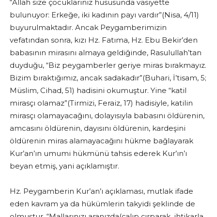
“Allah size çocuklarınız hususunda vasiyette
bulunuyor: Erkeğe, iki kadının payı vardır”(Nisa, 4/11)
buyurulmaktadır. Ancak Peygamberimizin
vefatından sonra, kızı Hz. Fatıma, Hz. Ebu Bekir’den
babasının mirasını almaya geldiğinde, Rasulullah’tan
duyduğu, “Biz peygamberler geriye miras bırakmayız.
Bizim bıraktığımız, ancak sadakadır”(Buhari, İ’tisam, 5;
Müslim, Cihad, 51) hadisini okumuştur. Yine “katil
mirasçı olamaz”(Tirmizi, Feraiz, 17) hadisiyle, katilin
mirasçı olamayacağını, dolayısıyla babasını öldürenin,
amcasını öldürenin, dayısını öldürenin, kardeşini
öldürenin miras alamayacağını hükme bağlayarak
Kur’an’ın umumi hükmünü tahsis ederek Kur’ın’ı
beyan etmiş, yani açıklamıştır.
Hz. Peygamberin Kur’an’ı açıklaması, mutlak ifade
eden kavram ya da hükümlerin takyidi şeklinde de
olmuştur. “Mallarınızı aranızda(çalıp çırparak, ihtikarla,