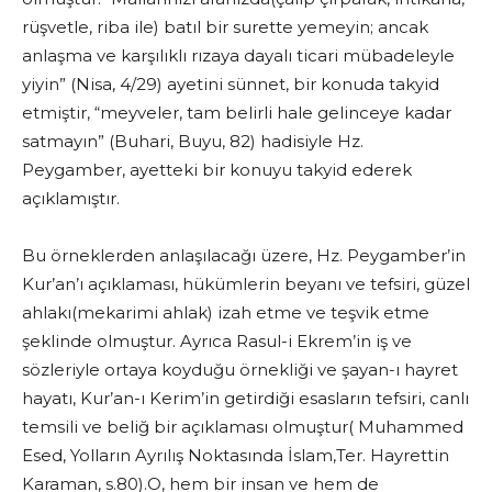
rüşvetle, riba ile) batıl bir surette yemeyin; ancak
anlaşma ve karşılıklı rızaya dayalı ticari mübadeleyle
yiyin” (Nisa, 4/29) ayetini sünnet, bir konuda takyid
etmiştir, “meyveler, tam belirli hale gelinceye kadar
satmayın” (Buhari, Buyu, 82) hadisiyle Hz.
Peygamber, ayetteki bir konuyu takyid ederek
açıklamıştır.
Bu örneklerden anlaşılacağı üzere, Hz. Peygamber’in
Kur’an’ı açıklaması, hükümlerin beyanı ve tefsiri, güzel
ahlakı(mekarimi ahlak) izah etme ve teşvik etme
şeklinde olmuştur. Ayrıca Rasul-i Ekrem’in iş ve
sözleriyle ortaya koyduğu örnekliği ve şayan-ı hayret
hayatı, Kur’an-ı Kerim’in getirdiği esasların tefsiri, canlı
temsili ve beliğ bir açıklaması olmuştur( Muhammed
Esed, Yolların Ayrılış Noktasında İslam,Ter. Hayrettin
Karaman, s.80).O, hem bir insan ve hem de