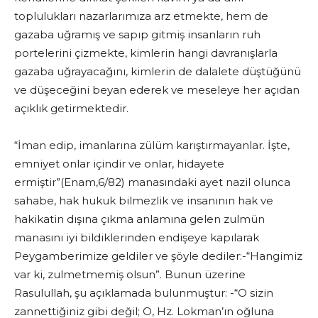
toplulukları nazarlarımıza arz etmekte, hem de
gazaba uğramış ve sapıp gitmiş insanların ruh
portelerini çizmekte, kimlerin hangi davranışlarla
gazaba uğrayacağını, kimlerin de dalalete düştüğünü
ve düşeceğini beyan ederek ve meseleye her açıdan
açıklık getirmektedir.
“İman edip, imanlarına zülüm karıştırmayanlar. İşte,
emniyet onlar içindir ve onlar, hidayete
ermiştir”(Enam,6/82) manasındaki ayet nazil olunca
sahabe, hak hukuk bilmezlik ve insanının hak ve
hakikatin dışına çıkma anlamına gelen zulmün
manasını iyi bildiklerinden endişeye kapılarak
Peygamberimize geldiler ve şöyle dediler:-“Hangimiz
var ki, zulmetmemiş olsun”. Bunun üzerine
Rasulullah, şu açıklamada bulunmuştur: -“O sizin
zannettiğiniz gibi değil; O, Hz. Lokman’ın oğluna