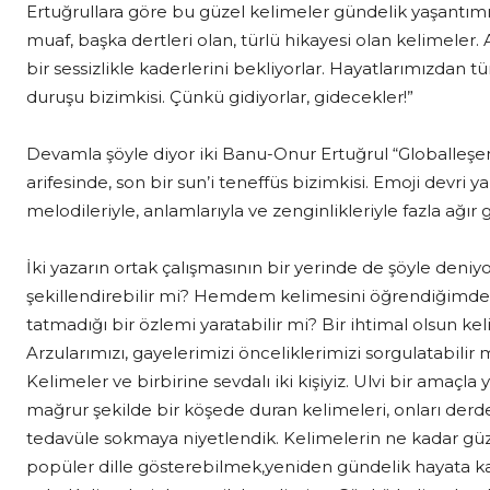
Ertuğrullara göre bu güzel kelimeler gündelik yaşantım
muaf, başka dertleri olan, türlü hikayesi olan kelimeler.
bir sessizlikle kaderlerini bekliyorlar. Hayatlarımızdan 
duruşu bizimkisi. Çünkü gidiyorlar, gidecekler!”
Devamla şöyle diyor iki Banu-Onur Ertuğrul “Globalleş
arifesinde, son bir sun’i teneffüs bizimkisi. Emoji devri y
melodileriyle, anlamlarıyla ve zenginlikleriyle fazla ağır 
İki yazarın ortak çalışmasının bir yerinde de şöyle den
şekillendirebilir mi? Hemdem kelimesini öğrendiğimde b
tatmadığı bir özlemi yaratabilir mi? Bir ihtimal olsun kel
Arzularımızı, gayelerimizi önceliklerimizi sorgulatabilir mi
Kelimeler ve birbirine sevdalı iki kişiyiz. Ulvi bir ama
mağrur şekilde bir köşede duran kelimeleri, onları derd
tedavüle sokmaya niyetlendik. Kelimelerin ne kadar güze
popüler dille gösterebilmek,yeniden gündelik hayata k