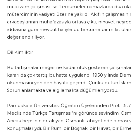
muazzam çalışması ise “tercümeler namazlarda dua olara
müterciminin vasiyeti üzerine yakıldı. Akif’in çalışmasın
arkadaşlarının muhafazasıyla ortaya çıktı, nihayet neşredil
iddiasına göre mevcut haliyle bu tercüme bir milat olara
değerlendiriliyor.
Dil Kimliktir
Bu tartışmalar meğer ne kadar ufuk gösteren çalışmalar
kararı da çok tartışıldı, hatta uygulandı. 1950 yılında De
okunmasını yeniden hayata geçerdi. Çünkü bütün İslam 
Sorun anlamakta ve algılamakta düğümleniyordu.
Pamukkale Üniversitesi Öğretim Üyelerinden Prof. Dr. 
Meclisinde Türkçe Tartışması”nı görünce sevindim. Osma
Ancak hepsinin ortak yanı Osmanlı tabiiyetinde olması v
konuşmalarıydı. Bir Rum, bir Boşnak, bir Hırvat, bir Ermeni