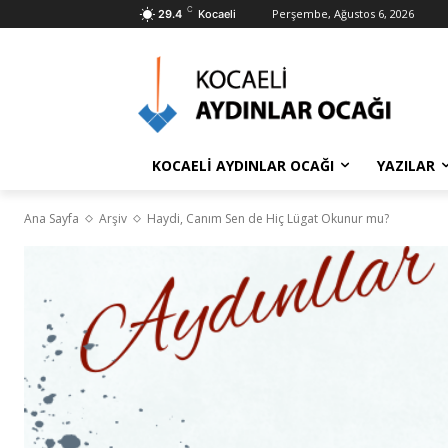
C
Perşembe, Ağustos 6, 2026
29.4
Kocaeli
KOCAELİ AYDINLAR OCAĞI
YAZILAR
Ana Sayfa
Arşiv
Haydi, Canım Sen de Hiç Lügat Okunur mu?