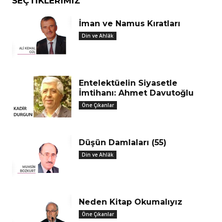
SEÇTIKLERIMIZ
İman ve Namus Kıratları
Din ve Ahlâk
Entelektüelin Siyasetle
İmtihanı: Ahmet Davutoğlu
Öne Çıkanlar
Düşün Damlaları (55)
Din ve Ahlâk
Neden Kitap Okumalıyız
Öne Çıkanlar