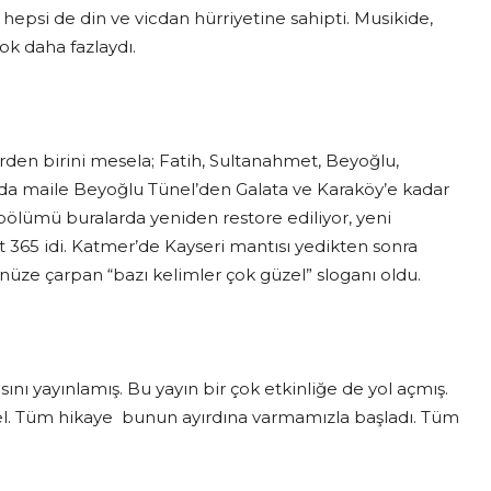
epsi de din ve vicdan hürriyetine sahipti. Musikide,
ok daha fazlaydı.
rden birini mesela; Fatih, Sultanahmet, Beyoğlu,
da maile Beyoğlu Tünel’den Galata ve Karaköy’e kadar
bölümü buralarda yeniden restore ediliyor, yeni
at 365 idi. Katmer’de Kayseri mantısı yedikten sonra
üze çarpan “bazı kelimler çok güzel” sloganı oldu.
ını yayınlamış. Bu yayın bir çok etkinliğe de yol açmış.
üzel. Tüm hikaye bunun ayırdına varmamızla başladı. Tüm