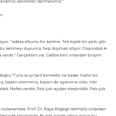
derdimiz, kelimeler dermanımız.”
or
or.. “adeta efsunlu bir kelime. Tek kişilik bir şarkı gibi
n bu kelimeyi duyunca, hep duymak istiyor. Düşündük ki
 vardır.” Gerçekten var. Galiba ben onlardan biriyim.
doğru “Türlü acıyı tarif etmekte ne kadar mahir bir
ız, bazen sitemimiz, bazen de isyanımız oldu. Her
dık. Nefes verdik. Pek çok açıdan eleştirildik. Pek çok
 kullananlara. Prof. Dr. Kaya Bilgegil rahmetli onlardan
tesi’nde tanımıştım. Nurlar içinde yatsın ayrıca bu