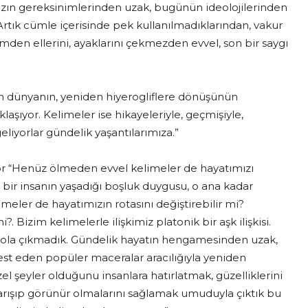
ızın gereksinimlerinden uzak, bugünün ideolojilerinden
 Artık cümle içerisinde pek kullanılmadıklarından, vakur
tümden ellerini, ayaklarını çekmezden evvel, son bir saygı
en dünyanın, yeniden hiyerogliflere dönüşünün
aklaşıyor. Kelimeler ise hikayeleriyle, geçmişiyle,
geliyorlar gündelik yaşantılarımıza.”
iyor “Henüz ölmeden evvel kelimeler de hayatımızı
ir insanın yaşadığı boşluk duygusu, o ana kadar
imeler de hayatımızın rotasını değiştirebilir mi?
?. Bizim kelimelerle ilişkimiz platonik bir aşk ilişkisi.
çla yola çıkmadık. Gündelik hayatın hengamesinden uzak,
est eden popüler maceralar aracılığıyla yeniden
l şeyler olduğunu insanlara hatırlatmak, güzelliklerini
arışıp görünür olmalarını sağlamak umuduyla çıktık bu