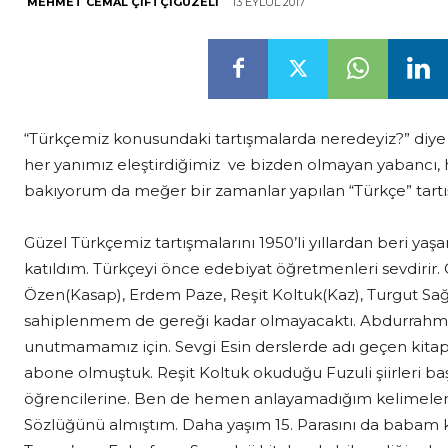
13 EYLÜL 2017
MEHMET CEMAL ÇIFTÇIGÜZELI
“Türkçemiz konusundaki tartışmalarda neredeyiz?” diye 
her yanımız eleştirdiğimiz ve bizden olmayan yabancı, 
bakıyorum da meğer bir zamanlar yapılan “Türkçe” tart
Güzel Türkçemiz tartışmalarını 1950’li yıllardan beri yaşar
katıldım. Türkçeyi önce edebiyat öğretmenleri sevdiri
Özen(Kasap), Erdem Paze, Reşit Koltuk(Kaz), Turgut Sa
sahiplenmem de gereği kadar olmayacaktı. Abdurrahman
unutmamamız için. Sevgi Esin derslerde adı geçen kitap ve 
abone olmuştuk. Reşit Koltuk okuduğu Fuzuli şiirleri ba
öğrencilerine. Ben de hemen anlayamadığım kelimeler
Sözlüğünü almıştım. Daha yaşım 15. Parasını da babam ki