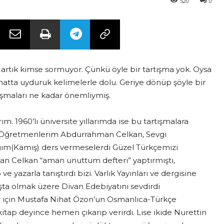
520
0
artık kimse sormuyor. Çünkü öyle bir tartışma yok. Oysa
hatta uyduruk kelimelerle dolu. Geriye dönüp şöyle bir
ışmaları ne kadar önemliymiş.
ım. 1960’lı üniversite yıllarımda ise bu tartışmalara
r. Öğretmenlerim Abdurrahman Celkan, Sevgi
ğım(Kamış) ders vermeselerdi Güzel Türkçemizi
 Celkan “aman unuttum defteri” yaptırmıştı,
yazarla tanıştırdı bizi. Varlık Yayınları ve dergisine
şta olmak üzere Divan Edebiyatını sevdirdi
 için Mustafa Nihat Özon’un Osmanlıca-Türkçe
tap deyince hemen çıkarıp verirdi. Lise ikide Nurettin