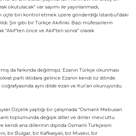
k okutulacak” var sayımı ile yayınlanmadı,
ın üçte biri kontrol etmek üzere gönderdiği İstanbul’daki
di. Şiir gibi bir Türkçe Akifinki. Bazı müfessirlerin
k “Akif’ten önce ve Akif’ten sonra” olarak
mış da farkında değilmişiz. Ezanın Türkçe okunması
mokrat parti iktidara gelince Ezanın kendi öz dilinde
coğrafyasında aynı dilde ezan ve Kur’an okunuyordu.
Aysel Özçelik yaptığı bir çalışmada “Osmanlı Mebusan
nlı toplumunda değişik diller ve dinler mevcuttu.
e kendi ana dillerinin dışında Osmanlı Türkçesini
, bir Bulgar, bir Kafkasyalı, bir Musevi, bir