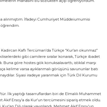
elimelerin manasını bu sözlükten açıp öğreniyordum.
ltına alınmıştım. İfadeyi Cumhuriyet Müddeiumumisi
k öğrendim.
azar Kadircan Kaflı Tercüman’da Türkçe “Kur’an okunmaz”
selerdeki gibi camilere sıralar konarak, Türkçe ibadet
. Buna göre hostes gök konuksalavarttı, istiklal marşı
rsça kelime varsa ayıklanmalı görüşünü savununlar batı
aydılar. Siyasi iradeye yaranmak için Türk Dil Kurumu
tür. İlk yaptığı tasarruflardan biri de Elmalılı Muhammet
et Akif Ersoy’a da Kur’un tercümesini sipariş etmek oldu.
Kur’an Dili olarak yayınlandı. Mehmet Akif Ersoy’un