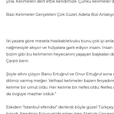
yola. Kelimeleri dert ettik kendimize. Çünkü kelimeler 
Bazı Kelimeler Gerçekten Çok Güzel; Adeta Bizi Anlatıy
İki yazara göre mesela hissikablelvuku bunu çok iyi anlatıy
nağmesiyle akıyor ve hülyalara gark ediyor insanı. İnsa
bizim gibi bu kelimenin heyecanını yaşayan başkaları da
Çarptı beni.
Şöyle altını çiziyor Banu Ertuğrul ve Onur Ertuğrul sona 
dilimiz varmış meğer. Velhasıl kelimeler bazen feryadım
kelime bir umut oldu. Her kelime bir nefes oldu. Nefes al
da övgüye mazhar olduk.”
Eskiden “İstanbul efendisi” derlerdi böyle güzel Türkçeyi
biriydi. Kendisini Erzurum’da asker iken Atatürk Üniversi