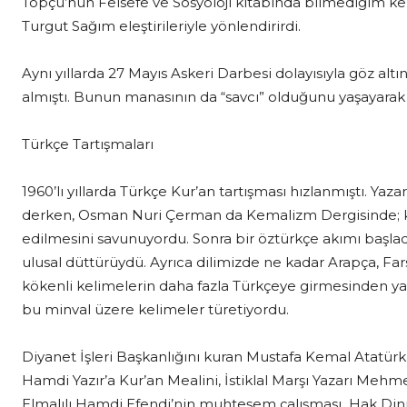
Topçu’nun Felsefe ve Sosyoloji kitabında bilmediğim k
Turgut Sağım eleştirileriyle yönlendirirdi.
Aynı yıllarda 27 Mayıs Askeri Darbesi dolayısıyla göz a
almıştı. Bunun manasının da “savcı” olduğunu yaşayara
Türkçe Tartışmaları
1960’lı yıllarda Türkçe Kur’an tartışması hızlanmıştı. Y
derken, Osman Nuri Çerman da Kemalizm Dergisinde; kili
edilmesini savunuyordu. Sonra bir öztürkçe akımı başladı
ulusal düttürüydü. Ayrıca dilimizde ne kadar Arapça, Fa
kökenli kelimelerin daha fazla Türkçeye girmesinden yan
bu minval üzere kelimeler türetiyordu.
Diyanet İşleri Başkanlığını kuran Mustafa Kemal Atatürk’
Hamdi Yazır’a Kur’an Mealini, İstiklal Marşı Yazarı Mehm
Elmalılı Hamdi Efendi’nin muhteşem çalışması Hak Dini, 