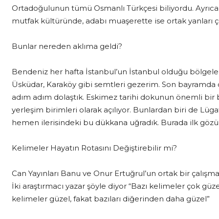
Ortadoğulunun tümü Osmanlı Türkçesi biliyordu. Ayrıca h
mutfak kültüründe, adabı muaşerette ise ortak yanları ç
Bunlar nereden aklıma geldi?
Bendeniz her hafta İstanbul’un İstanbul olduğu bölgele
Üsküdar, Karaköy gibi semtleri gezerim. Son bayramda 
adım adım dolaştık. Eskimez tarihi dokunun önemli bir 
yerleşim birimleri olarak açılıyor. Bunlardan biri de Lüg
hemen ilerisindeki bu dükkana uğradık. Burada ilk gözün
Kelimeler Hayatın Rotasını Değiştirebilir mi?
Can Yayınları Banu ve Onur Ertuğrul’un ortak bir çalışmas
İki araştırmacı yazar şöyle diyor “Bazı kelimeler çok g
kelimeler güzel, fakat bazıları diğerinden daha güzel”