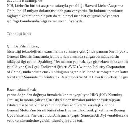
Savunma Bakanlığı ve
NIH, Lieber’in birinci araştırıcı sıfatıyla yer aldığı Harvard Lieber Araştırma
Grubu’na 15 milyon doların üstünde para veriyordu. Bu hükümet paralarını
sağlayan kontratların bir şartı da muhtemel menfaat çatışması ve yabancı
işbirliği konularında bilgi verme mecburiyetiydi.
Teknoloji harbi
Çin, Batı’dan ihtiyaç
hissettiği teknolojilerin uzmanlarını avlamaya çıktığında paranın önemi yoktu
General Electric firmasında jet motorları alanında çalışan bir mühendisin
hikâyesi ilgi çekici. Spalding, “Jet motoru yapmak, aya gitmekten daha zor bir
iştir” diyor. Çin Uçak Endüstrisi Şirketi AVIC (Aviation Industry Corporation
of China), mühendisin emekli olduğunu öğrenir. Mühendise maaşının on katın
teklif eder. Sonunda mühendis teklifi reddeder ve ABD Hava Kuvvetleri’ne gire
Bazen adam almak
yerine doğrudan doğruya firmalarla kontrat yapılıyor. HKO (Halk Kurtuluş
Ordusu) hesabına çalışan Çin askerî cihaz firmaları nükleer başlık taşıyan
kıtalararası balistik füze yapımında bazı zorluklarla karşılaştıklarında
General Motors’un bir alt birimi olan Hughes Elektronik şirketine ve Boeing
Uydu Sistemleri’ne başvurdu. Anlaşmalar yaptı. Sonuçta ABD’yi vurabilecek 
ve roket sistemlerine gerekli teknolojiyi elde etti.