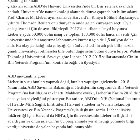
Spalding’in kitabı
çıktıktan sonra ABD’de Harvard Üniversitesi’nde bir Bin Yetenek skandalı
patladı. Üniversite’de nanoteknoloji alanında dünya çapında bir bilim adamı,
Prof. Charles M. Lieber, aynı zamanda Harvard’ın Kimya Bölümü Başkanıydı.
yılında Thomson Reuters onu dünyanın önde gelen kimyageri seçti. Öyle
anlaşılıyor ki Çin de aynı fikirdeydi. 2012’den itibaren üç yıl boyunca
Lieber’e ayda 50.000 dolar maaş ve toplam 158.000 dolar harcırah verdi. Çin
üniversitesinde bir araştırma laboratuvarı kurması için de 1,5 milyon dolar
aldı. Bu olay patladığında çalıştığı Çin üniversitesinin adı pek bilinmezdi.
Şimdi üniversiteyi bilmeseler bile bulunduğu şehri bütün dünya bilyor: Wuha
Teknoloji Üniversitesi. Savcıya göre Lieber, 2012-2015 yıllar arasında Çin’in
Bin Yetenek Programı’nın kontratla bağlı bir üyesiydi.
ABD mevzuatına göre
Lieber’in suçu bunları yapmak değil, bunları yaptığını gizlemekti. 2018
Nisan’ında, ABD Savunma Bakanlığı müfettişlerinin sorgusunda Bin Yetenek
Programı’na katıldığını inkâr etti. Mahkeme evrakı, Lieber’in Kasım 2018’de b
daha yalan söylediğini gösteriyor. Bu tarihte, ABD’nin NIH (National Institute
of Health- Millî Sağlık Enstitüleri) Harvard’a Lieber’in Wuhan Teknoloji
Üniversitesi ve Bin Yetenek Programı’ıyla ilişkisini sordu. Lieber, ilişkiyi
inkâr ettiği için, Harvard da NIH’a, Çin üniversitesinin Lieber’in ilişkisini
abarttığını ve onun asla Çin’in bu programında yer almadığı yönünde bilgi
verdi; üniversite de yalan beyanda bulunmuş oldu.