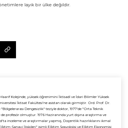
yönetimlere layık bir ülke değildir.
rif Kolejinde, yüksek öğrenimini İktisadî ve İdari Bilimler Yüksek
rsitesi İktisat Fakültesi'ne asistan olarak girmiştir. Ord. Prof. Dr.
e "Bölgelerarası Dengesizlik" teziyle doktor, 1977'de "Orta Teknik
de de profesör olmuştur. 1976 Haziranında yurt dışına araştırma ve
d'ta inceleme ve araştırmalar yapmış, Doçentlik hazırlıklarını ikmal
Eğitim-Sanayi İlişkileri" isimli Eğitim Sosyolojisi ve Eğitim Ekonomisi