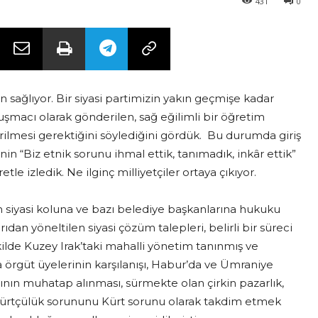
431
0
 sağlıyor. Bir siyasi partimizin yakın geçmişe kadar
macı olarak gönderilen, sağ eğilimli bir öğretim
ilmesi gerektiğini söylediğini gördük. Bu durumda giriş
nin “Biz etnik sorunu ihmal ettik, tanımadık, inkâr ettik”
le izledik. Ne ilginç milliyetçiler ortaya çıkıyor.
ün siyasi koluna ve bazı belediye başkanlarına hukuku
rıdan yöneltilen siyasi çözüm talepleri, belirli bir süreci
kilde Kuzey Irak’taki mahalli yönetim tanınmış ve
a örgüt üyelerinin karşılanışı, Habur’da ve Ümraniye
şının muhatap alınması, sürmekte olan çirkin pazarlık,
 Kürtçülük sorununu Kürt sorunu olarak takdim etmek