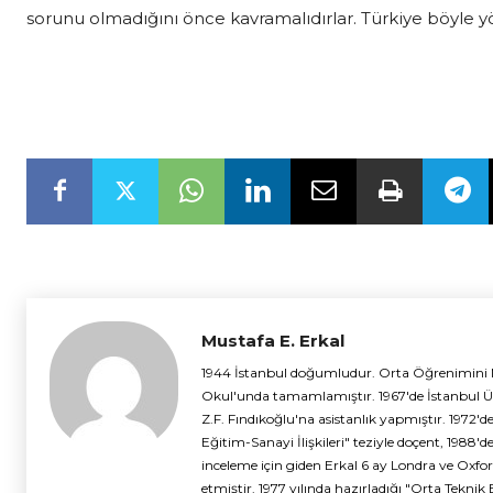
sorunu olmadığını önce kavramalıdırlar. Türkiye böyle 
Mustafa E. Erkal
1944 İstanbul doğumludur. Orta Öğrenimini Maa
Okul'unda tamamlamıştır. 1967'de İstanbul Ünive
Z.F. Fındıkoğlu'na asistanlık yapmıştır. 1972'd
Eğitim-Sanayi İlişkileri" teziyle doçent, 1988'
inceleme için giden Erkal 6 ay Londra ve Oxfor
etmiştir. 1977 yılında hazırladığı "Orta Teknik 