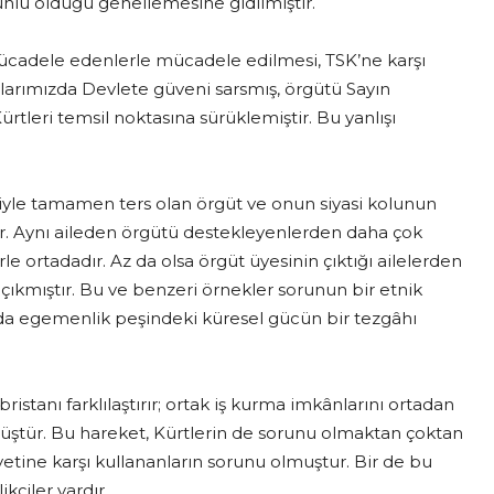
unlu olduğu genellemesine gidilmiştir.
 mücadele edenlerle mücadele edilmesi, TSK’ne karşı
daşlarımızda Devlete güveni sarsmış, örgütü Sayın
tleri temsil noktasına sürüklemiştir. Bu yanlışı
iyle tamamen ters olan örgüt ve onun siyasi kolunun
ir. Aynı aileden örgütü destekleyenlerden daha çok
e ortadadır. Az da olsa örgüt üyesinin çıktığı ailelerden
çıkmıştır. Bu ve benzeri örnekler sorunun bir etnik
da egemenlik peşindeki küresel gücün bir tezgâhı
abristanı farklılaştırır; ortak iş kurma imkânlarını ortadan
nmüştür. Bu hareket, Kürtlerin de sorunu olmaktan çoktan
tine karşı kullananların sorunu olmuştur. Bir de bu
ikçiler vardır.