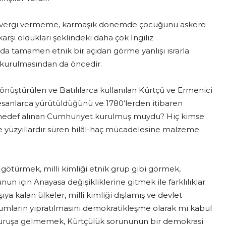
ın; vergi vermeme, karmaşık dönemde çocuğunu askere
şı oldukları şeklindeki daha çok İngiliz
a tamamen etnik bir açıdan görme yanlışı ısrarla
n kurulmasından da öncedir.
 dönüştürülen ve Batılılarca kullanılan Kürtçü ve Ermenici
tesanlarca yürütüldüğünü ve 1780’lerden itibaren
 hedef alınan Cumhuriyet kurulmuş muydu? Hiç kimse
nde yüzyıllardır süren hilâl-haç mücadelesine malzeme
e götürmek, milli kimliği etnik grup gibi görmek,
n için Anayasa değişikliklerine gitmek ile farklılıklar
ıya kalan ülkeler, milli kimliği dışlamış ve devlet
urumların yıpratılmasını demokratikleşme olarak mı kabul
lduruşa gelmemek, Kürtçülük sorununun bir demokrasi