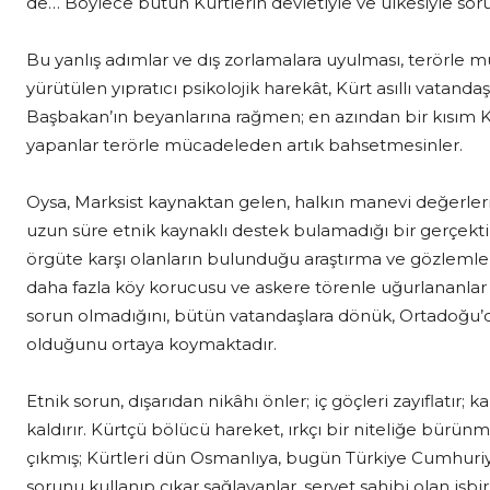
de… Böylece bütün Kürtlerin devletiyle ve ülkesiyle sor
Bu yanlış adımlar ve dış zorlamalara uyulması, terörle
yürütülen yıpratıcı psikolojik harekât, Kürt asıllı vatan
Başbakan’ın beyanlarına rağmen; en azından bir kısım Kür
yapanlar terörle mücadeleden artık bahsetmesinler.
Oysa, Marksist kaynaktan gelen, halkın manevi değerler
uzun süre etnik kaynaklı destek bulamadığı bir gerçekt
örgüte karşı olanların bulunduğu araştırma ve gözlemlerl
daha fazla köy korucusu ve askere törenle uğurlananlar 
sorun olmadığını, bütün vatandaşlara dönük, Ortadoğu’
olduğunu ortaya koymaktadır.
Etnik sorun, dışarıdan nikâhı önler; iç göçleri zayıflatır; k
kaldırır. Kürtçü bölücü hareket, ırkçı bir niteliğe bürü
çıkmış; Kürtleri dün Osmanlıya, bugün Türkiye Cumhuriye
sorunu kullanıp çıkar sağlayanlar, servet sahibi olan işbirl