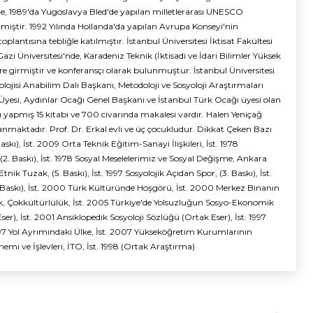
'de, 1989'da Yugoslavya Bled'de yapılan milletlerarası UNESCO
etmiştir. 1992 Yılında Hollanda'da yapılan Avrupa Konseyi'nin
plantısına tebliğle katılmıştır. İstanbul Üniversitesi İktisat Fakültesi
 Üniversitesi'nde, Karadeniz Teknik (İktisadi ve İdari Bilimler Yüksek
re girmiştir ve konferansçı olarak bulunmuştur. İstanbul Üniversitesi
yolojisi Anabilim Dalı Başkanı, Metodoloji ve Sosyoloji Araştırmaları
Üyesi, Aydınlar Ocağı Genel Başkanı ve İstanbul Türk Ocağı üyesi olan
ı yapmış 15 kitabı ve 700 civarında makalesi vardır. Halen Yeniçağ
nmaktadır. Prof. Dr. Erkal evli ve üç çocukludur. Dikkat Çeken Bazı
Baskı), İst. 2009 Orta Teknik Eğitim-Sanayi İlişkileri, İst. 1978
2. Baskı), İst. 1978 Sosyal Meselelerimiz ve Sosyal Değişme, Ankara
nik Tuzak, (5. Baskı), İst. 1997 Sosyolojik Açıdan Spor, (3. Baskı), İst.
5. Baskı), İst. 2000 Türk Kültüründe Hoşgörü, İst. 2000 Merkez Binanın
ik, Çokkültürlülük, İst. 2005 Türkiye'de Yolsuzluğun Sosyo-Ekonomik
ser), İst. 2001 Ansiklopedik Sosyoloji Sözlüğü (Ortak Eser), İst. 1997
997 Yol Ayrımındaki Ülke, İst. 2007 Yükseköğretim Kurumlarının
nemi ve İşlevleri, İTO, İst. 1998 (Ortak Araştırma)