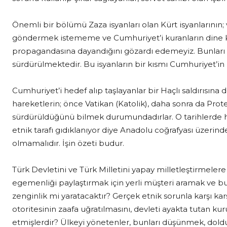
Önemli bir bölümü Zaza isyanları olan Kürt isyanların
göndermek istememe ve Cumhuriyet’i kuranların dine kar
propagandasına dayandığını gözardı edemeyiz. Bunları d
sürdürülmektedir. Bu isyanların bir kısmı Cumhuriyet’i
Cumhuriyet’i hedef alıp taşlayanlar bir Haçlı saldırısına
hareketlerin; önce Vatikan (Katolik), daha sonra da Pro
sürdürüldüğünü bilmek durumundadırlar. O tarihlerde
etnik tarafı gıdıklanıyor diye Anadolu coğrafyası üzeri
olmamalıdır. İşin özeti budur.
Türk Devletini ve Türk Milletini yapay milletleştirmeler
egemenliği paylaştırmak için yerli müşteri aramak ve bunu
zenginlik mi yaratacaktır? Gerçek etnik sorunla karşı karş
otoritesinin zaafa uğratılmasını, devleti ayakta tutan k
etmişlerdir? Ülkeyi yönetenler, bunları düşünmek, do