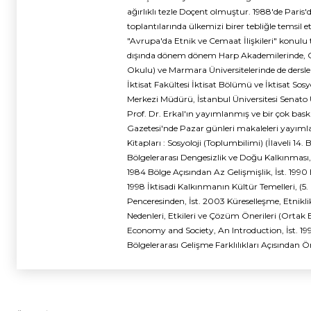
ağırlıklı tezle Doçent olmuştur. 1988'de Paris
toplantılarında ülkemizi birer tebliğle temsil 
"Avrupa'da Etnik ve Cemaat İlişkileri" konulu to
dışında dönem dönem Harp Akademilerinde, Gazi
Okulu) ve Marmara Üniversitelerinde de dersle
İktisat Fakültesi İktisat Bölümü ve İktisat Sos
Merkezi Müdürü, İstanbul Üniversitesi Senato 
Prof. Dr. Erkal'ın yayımlanmış ve bir çok bask
Gazetesi'nde Pazar günleri makaleleri yayımla
Kitapları : Sosyoloji (Toplumbilimi) (İlaveli 14. 
Bölgelerarası Dengesizlik ve Doğu Kalkınması,(
1984 Bölge Açısından Az Gelişmişlik, İst. 1990 Et
1998 İktisadi Kalkınmanın Kültür Temelleri, (
Penceresinden, İst. 2003 Küreselleşme, Etnikl
Nedenleri, Etkileri ve Çözüm Önerileri (Ortak E
Economy and Society, An Introduction, İst. 1
Bölgelerarası Gelişme Farklılıkları Açısından Ö