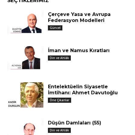
SEÇTIKLERIMIZ
Çerçeve Yasa ve Avrupa
Federasyon Modelleri
Güncel
İman ve Namus Kıratları
Din ve Ahlâk
Entelektüelin Siyasetle
İmtihanı: Ahmet Davutoğlu
Öne Çıkanlar
Düşün Damlaları (55)
Din ve Ahlâk