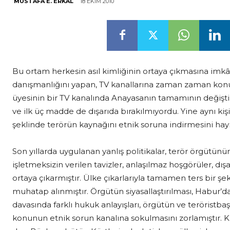
18 EKIM 2010
MUSTAFA E. ERKAL
Bu ortam herkesin asıl kimliğinin ortaya çıkmasına imkân
danışmanlığını yapan, TV kanallarına zaman zaman konuş
üyesinin bir TV kanalında Anayasanın tamamının değiştir
ve ilk üç madde de dışarıda bırakılmıyordu. Yine aynı kişi
şeklinde terörün kaynağını etnik soruna indirmesini hayret
Son yıllarda uygulanan yanlış politikalar, terör örgütün
işletmeksizin verilen tavizler, anlaşılmaz hoşgörüler, dışa
ortaya çıkarmıştır. Ülke çıkarlarıyla tamamen ters bir şe
muhatap alınmıştır. Örgütün siyasallaştırılması, Habur’d
davasında farklı hukuk anlayışları, örgütün ve teröristba
konunun etnik sorun kanalına sokulmasını zorlamıştır.