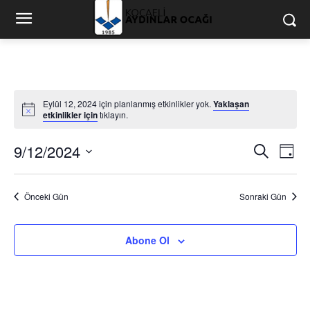
Eylül 12, 2024 için planlanmış etkinlikler yok.
Yaklaşan
Notice
etkinlikler için
tıklayın.
9/12/2024
Etk
Etkinlik
Ara
Gün
gör
Tarih
arama
seç.
ge
Önceki Gün
Sonraki Gün
ve
görünü
Abone Ol
gezin