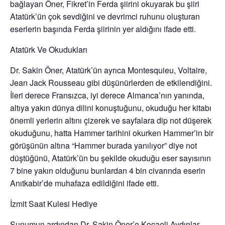
bağlayan Öner, Fikret’in Ferda şiirini okuyarak bu şiiri
Atatürk’ün çok sevdiğini ve devrimci ruhunu oluşturan
eserlerin başında Ferda şiirinin yer aldığını ifade etti.
Atatürk Ve Okudukları
Dr. Sakin Öner, Atatürk’ün ayrıca Montesquieu, Voltaire,
Jean Jack Rousseau gibi düşünürlerden de etkilendiğini.
İleri derece Fransızca, iyi derece Almanca’nın yanında,
altıya yakın dünya dilini konuştuğunu, okuduğu her kitabı
önemli yerlerin altını çizerek ve sayfalara dip not düşerek
okuduğunu, hatta Hammer tarihini okurken Hammer’in bir
görüşünün altına “Hammer burada yanılıyor” diye not
düştüğünü, Atatürk’ün bu şekilde okuduğu eser sayısının
7 bine yakın olduğunu bunlardan 4 bin civarında eserin
Anıtkabir’de muhafaza edildiğini ifade etti.
İzmit Saat Kulesi Hediye
Sunumun ardından Dr. Sakin Öner’e Kocaeli Aydınlar