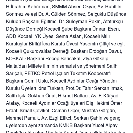
H.İbrahim Kahraman, SMMM Ahsen Okyar, Av. Ruhittin
Sönmez ve eşi Dr. A. Gülden Sönmez, Selçuklu Düşünce
Kulübü Başkanı Eğitimci Dr. Süleyman Pekin, Atatürkçü
Düşünce Derneği Kocaeli Şube Başkanı Ümran Esen,
ADD Kocaeli YK Üyesi Sema Aslan, Kocaeli Milli
Kuruluşlar Birliği İcra Kurulu Üyesi Yasemin Çiftçi ve eşi,
Kocaeli Çukurovalılar Derneği Başkanı Erdoğan Davut,
KOSKAD Başkanı Recep Sarısakal, Ziya Gökalp
Malta’dan Millete filminin senarist ve yönetmeni Salih
Sarıçalı, PETKO Petrol İşçileri Tüketim Kooperatifi
Başkanı Cemil Uslu, Kocaeli Aydınlar Ocağı Yönetim
Kurulu Üyeleri İdris Türkten, Prof.Dr. Tahir Serkan Irmak,
Salih Işık, Gökhan Önal, Hikmet Baltacı, Av. F. Kürşad
Atalay, Kocaeli Aydınlar Ocağı üyeleri Diş Hekimi Ömer
Erdal, İsmail Çevikel, Osman Ölçer, Mustafa Görgün,
Mehmet Pamuk, Av. Ezgi Elikci, Serkan Şahin ve genç
üyelerden aynı zamanda KMKB Başkanı Yücel Alpay
Demir’in oğlu olan Mustafa Kemal Demir etkinliğe katılan