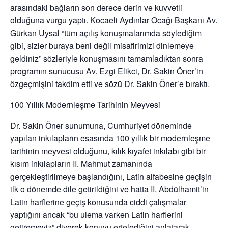
arasındaki bağların son derece derin ve kuvvetli
olduğuna vurgu yaptı. Kocaeli Aydınlar Ocağı Başkanı Av.
Gürkan Uysal “tüm açılış konuşmalarımda söylediğim
gibi, sizler buraya beni değil misafirimizi dinlemeye
geldiniz” sözleriyle konuşmasını tamamladıktan sonra
programın sunucusu Av. Ezgi Elikci, Dr. Sakin Öner’in
özgeçmişini takdim etti ve sözü Dr. Sakin Öner’e bıraktı.
100 Yıllık Modernleşme Tarihinin Meyvesi
Dr. Sakin Öner sunumuna, Cumhuriyet döneminde
yapılan inkılapların esasında 100 yıllık bir modernleşme
tarihinin meyvesi olduğunu, kılık kıyafet inkılabı gibi bir
kısım inkılapların II. Mahmut zamanında
gerçekleştirilmeye başlandığını, Latin alfabesine geçişin
ilk o dönemde dile getirildiğini ve hatta II. Abdülhamit’in
Latin harflerine geçiş konusunda ciddi çalışmalar
yaptığını ancak “bu ulema varken Latin harflerini
getiremeyiz” diyerek konuyu ertelediğini anlatarak