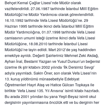
Behçet Kemal Çağlar Lisesi’nde Müdür olarak
vazifelendirildi. 27.06.1987 tarihinde İstanbul Millî Eğitim
Müdürlüğü’ne Müdür Yardımcısı olarak görevlendirildi.
16.10.1992 tarihinde Vefa Lisesi Müdürlüğü’ne. 29
Haziran 1995 tarihinde ikinci defa İstanbul Millî Eğitim
Müdür Yardımcılığına, 01.07.1998 tarihinde Vefa Lisesi
camiasının umumi isteği üzerine ikinci defa Vefa Lisesi
Müdürlüğüne, 18.08.2010 tarihinde İstanbul Lisesi
Müdürlüğü’ne tayin edildi. Mart 2012’de yaş haddinden
emekliye ayrıldı. Değerli Şairlerimiz Mehmet Zeki Akdağ,
Ayhan İnal, Bestami Yazgan ve Yusuf Dursun’un beğenisi
üzerine ilk şiir kitabını 2002 yılında ‘İlk Dersimiz Sevgi’
adıyla yayımladı. Sakin Öner, son olarak Vefa Lisesi’nin
13. kuruş yıldönümü münasebetiyle Edebiyat
Öğretmenleri Hayri Ataş ve Hatice Gülcan Topkaya ile
birlikte ‘Vefa Lisesi 135. Yıl Anısına’ isimli kitabı hazırladı.
Bu arada 2001 yılından bu yana Yeşil-Beyaz isimli okul
dergisinin yayınlanmasına öncülük etti ve bu derginin her