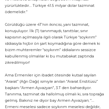
yürürlüktedir… Türkiye 41.5 milyar dolar tazminat
ödemelidir.”
Görüldüğü üzere 4T’nin ikincisi, yani tazminat,
konuşuluyor. İlk (T) tanınmaydı, tanıttılar, sınır
kapısının açılmasıyla ilgili olarak Türkiye “soykırım”
iddiasıyla hiçbir ön şart koymadığına göre demek ki
bizim muhteremler “soykırım” iddialarını sessizce
kabullenmiş olmalılar ki bu mutabakat zaptında
zikredilmiyor!
Ama Ermeniler için ibadet ötesinde kutsal sayılan
“Ararat” (Ağrı Dağı) ismiyle anılan “Ararat Enstitüsü”
başkanı “Armen Ayvazyan”, 3.T den bahsediyor.
Tanınma, tazminat da hallolmuş olmalı ki, sıra toprağa
gelmiş. Bakınız ne diyor bay Armen Ayvazyan; “…
Ermeni meselesi sadece soykırım meselesi değildir,