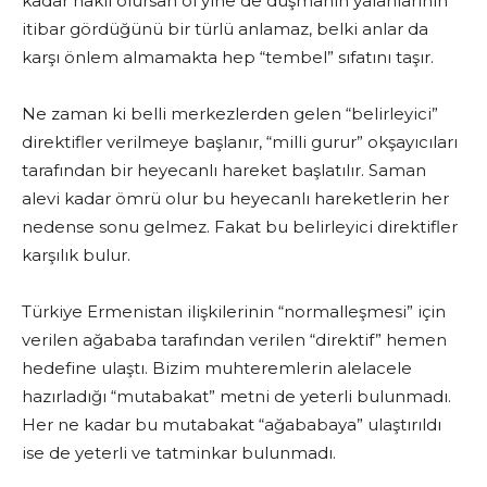
kadar haklı olursan ol yine de düşmanın yalanlarının
itibar gördüğünü bir türlü anlamaz, belki anlar da
karşı önlem almamakta hep “tembel” sıfatını taşır.
Ne zaman ki belli merkezlerden gelen “belirleyici”
direktifler verilmeye başlanır, “milli gurur” okşayıcıları
tarafından bir heyecanlı hareket başlatılır. Saman
alevi kadar ömrü olur bu heyecanlı hareketlerin her
nedense sonu gelmez. Fakat bu belirleyici direktifler
karşılık bulur.
Türkiye Ermenistan ilişkilerinin “normalleşmesi” için
verilen ağababa tarafından verilen “direktif” hemen
hedefine ulaştı. Bizim muhteremlerin alelacele
hazırladığı “mutabakat” metni de yeterli bulunmadı.
Her ne kadar bu mutabakat “ağababaya” ulaştırıldı
ise de yeterli ve tatminkar bulunmadı.