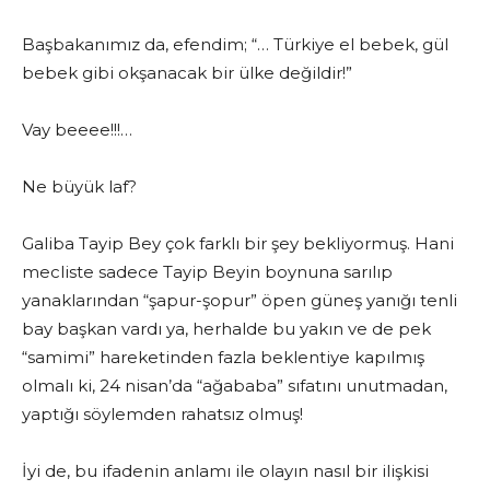
Başbakanımız da, efendim; “… Türkiye el bebek, gül
bebek gibi okşanacak bir ülke değildir!”
Vay beeee!!!…
Ne büyük laf?
Galiba Tayip Bey çok farklı bir şey bekliyormuş. Hani
mecliste sadece Tayip Beyin boynuna sarılıp
yanaklarından “şapur-şopur” öpen güneş yanığı tenli
bay başkan vardı ya, herhalde bu yakın ve de pek
“samimi” hareketinden fazla beklentiye kapılmış
olmalı ki, 24 nisan’da “ağababa” sıfatını unutmadan,
yaptığı söylemden rahatsız olmuş!
İyi de, bu ifadenin anlamı ile olayın nasıl bir ilişkisi