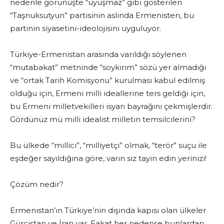
nedenle görünüşte “uyuşmaz” gibi gösterilen
“Taşnuksutyun” partisinin aslında Ermenisten, bu
partinin siyasetini-ideolojisini uyguluyor.
Türkiye-Ermenistan arasında varıldığı söylenen
“mutabakat” metninde “soykırım” sözü yer almadığı
ve “ortak Tarih Komisyonu” kurulması kabul edilmiş
olduğu için, Ermeni milli ideallerine ters geldiği için,
bu Ermeni milletvekilleri isyan bayrağını çekmişlerdir.
Gördünüz mü milli idealist milletin temsilcilerini?
Bu ülkede “millici”, “milliyetçi” olmak, “terör” suçu ile
eşdeğer sayıldığına göre, varın siz tayin edin yerinizi!
Çözüm nedir?
Ermenistan’ın Türkiye’nin dışında kapısı olan ülkeler
Gürcistan ve İran var. Fakat her nedense bunlardan