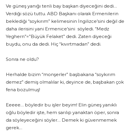
Ve güneş yanığı tenli bay başkan diyeceğini dedi…
Verdiği sözü tuttu. ABD Başkanı olarak Ermenilerin
beklediği “soykırım” kelimesinin İngilizce’sini değil de
daha ilerisini yani Ermenice’sini söyledi. “Medz
Yeghern”=”Büyük Felaket” dedi. Zaten diyeceği
buydu, onu da dedi. Hiç “kıvırtmadan” dedi.
Sonra ne oldu?
Herhalde bizim “monşerler” başbakana “soykırım
demez” demiş olmalılar ki, deyince de, başbakan çok
fena bozulmuş!
Eeeee… böyledir bu işler beyim! Elin güneş yanıklı
oğlu böyledir işte, hem sarılıp yanaktan öper, sonra
da söyleyeceğini söyler… Demek ki güvenmemek
gerek…