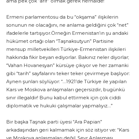
ama pek çok “arif” olmak gerek herhalde!
Ermeni parlamentosu da bu “okşama” ilişkilerin
sonunun ne olacağını, ne anlama geldiğini çok “net”
ifadelerle tartışıyor.Örneğin Ermenistan’ın şu andaki
hükümet ortağı olan “Taşnaksutyun” Partisine
mensup milletvekilleri Türkiye-Ermenistan ilişkileri
hakkında fikir beyan ediyorlar. Bakınız neler diyorlar;
“Vahan Hovanesyan” kürsüye çıkıyor ve her zamanki
gibi “tarih” sayfalarını teker teker çevirmeye başlıyor:
Aynen şunları söylüyor: “…1921’de Türkiye ile yapılan
Kars ve Moskova anlaşmaları geçersizdir, bugünkü
sınır illegaldir! Bunu kabul ettirmek için çok ciddi
diplomatik ve hukuki çalışmalar yapmalıyız…”
Bir başka Taşnak parti üyesi “Ara Papian”
arkadaşından geri kalmamak için söz istiyor ve: “Kars
ve Moskova anlaşmaları değil, Sevr Anlaşması