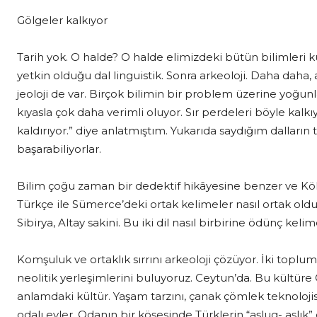
Gölgeler kalkıyor
Tarih yok. O halde? O halde elimizdeki bütün bilimleri ku
yetkin olduğu dal linguistik. Sonra arkeoloji. Daha daha, 
jeoloji de var. Birçok bilimin bir problem üzerine yoğun
kıyasla çok daha verimli oluyor. Sır perdeleri böyle kalkıy
kaldırıyor.” diye anlatmıştım. Yukarıda saydığım dalların
başarabiliyorlar.
Bilim çoğu zaman bir dedektif hikâyesine benzer ve Kökle
Türkçe ile Sümerce’deki ortak kelimeler nasıl ortak ol
Sibirya, Altay sakini. Bu iki dil nasıl birbirine ödünç kelim
Komşuluk ve ortaklık sırrını arkeoloji çözüyor. İki top
neolitik yerleşimlerini buluyoruz. Ceytun’da. Bu kültüre 
anlamdaki kültür. Yaşam tarzını, çanak çömlek teknolojis
odalı evler. Odanın bir köşesinde Türklerin “aşlug- aşlık”