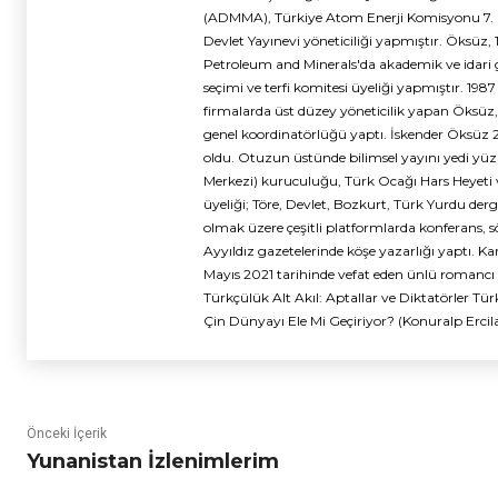
(ADMMA), Türkiye Atom Enerji Komisyonu 7. 
Devlet Yayınevi yöneticiliği yapmıştır. Öksüz, 
Petroleum and Minerals'da akademik ve idari g
seçimi ve terfi komitesi üyeliği yapmıştır. 1987 
firmalarda üst düzey yöneticilik yapan Öksüz, 
genel koordinatörlüğü yaptı. İskender Öksüz 
oldu. Otuzun üstünde bilimsel yayını yedi yü
Merkezi) kuruculuğu, Türk Ocağı Hars Heyeti 
üyeliği; Töre, Devlet, Bozkurt, Türk Yurdu derg
olmak üzere çeşitli platformlarda konferans, s
Ayyıldız gazetelerinde köşe yazarlığı yaptı. 
Mayıs 2021 tarihinde vefat eden ünlü romancı Emin
Türkçülük Alt Akıl: Aptallar ve Diktatörler Tür
Çin Dünyayı Ele Mi Geçiriyor? (Konuralp Ercilas
Önceki İçerik
Yunanistan İzlenimlerim