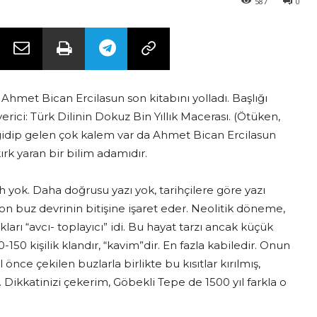
587
0
Ahmet Bican Ercilasun son kitabını yolladı. Başlığı
rici: Türk Dilinin Dokuz Bin Yıllık Macerası. (Ötüken,
e gidip gelen çok kalem var da Ahmet Bican Ercilasun
ırk yaran bir bilim adamıdır.
ih yok. Daha doğrusu yazı yok, tarihçilere göre yazı
 son buz devrinin bitişine işaret eder. Neolitik döneme,
rı “avcı- toplayıcı” idi. Bu hayat tarzı ancak küçük
-150 kişilik klandır, “kavim”dir. En fazla kabiledir. Onun
nce çekilen buzlarla birlikte bu kısıtlar kırılmış,
ır. Dikkatinizi çekerim, Göbekli Tepe de 1500 yıl farkla o