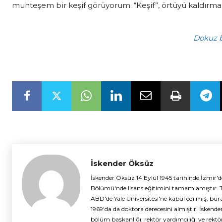
muhteşem bir keşif görüyorum. “Keşif”, örtüyü kaldırm
Dokuz b
İskender Öksüz
İskender Öksüz 14 Eylül 1945 tarihinde İzmir'd
Bölümü'nde lisans eğitimini tamamlamıştır. 
ABD'de Yale Üniversitesi'ne kabul edilmiş, bu
1969'da da doktora derecesini almıştır. İskend
bölüm başkanlığı, rektör yardımcılığı ve rektör