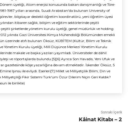
Dönem üyeliği, Atom enerjisi konusunda bakan danışmanlığı ve Töre-
1981-1987 yılları arasında, Suudi Arabistan'da bulunan University of
örevler, bilgisayar destekli öğretim koordinatörü, yeni öğretim üyesi
yılından itibaren sağlık, bilişim ve eğitim sektörlerinde çeşitli
çeşitli şirketlerde yönetim kurulu üyeliği, genel müdürlük ve holding
2012 yılında Gazi Üniversitesi Kimya Mühendisliği Bölümünden emekli
zün üzerinde atıfı bulunan Öksüz, KÜBİTEM (Kültür, Bilim ve Teknik
ve Yönetim Kurulu üyeliği, Millî Düşünce Merkezi Yönetim Kurulu
ilerinde makale ve başka yazıları yayımladı. Üniversiteler de dâhil
öyleşi ve röportajlarda bulundu.[5][6] Ayrıca Son Havadis, Yeni Ufuk ve
Karar gazetesinde köşe yazarlığına devam etmektedir. İskender Öksüz, 5
e Işınsu ile evliydi. Eserleri[7] Millet ve Milliyetçilik Bilim, Din ve
k Milliyetçiliği Fikir Sistemi Türk'üm Özür Dilerim Niçin Geri Kaldık?
un ile birlikte)
Sonraki İçerik
Kâinat Kitabı – 2