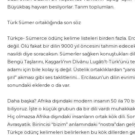
Büyükbaş hayvan besliyorlar. Tarım toplumları.
Türk Sümer ortaklığında son söz
Türkçe- Sümerce ödünç kelime listeleri birden fazla. Erc
değil. Ölü fakat bir dilin 9000 yıl öncesini tahmin edece
nasıldı diye soracaksın. Sümerler sağken konuştukları di
Bengü Taşlarını, Kaşgarlı’nın Dîvânu Lugâti’t-Türk’ünü 
adamı için bile kolay iş değil. Üstelik ortaklıklardan “yan
şırıl” akması gibi ses taklitlerini… Ercilasun’un dilin ev
sonundaki eklerde o da var.
Daha başka? Afrika dışındaki modern insanın 50 ila 70 bi
biliyoruz. İşte o küçük grubun da bir dili vardı muhakkak. 
Hiç olmazsa Afrika dışındaki insanların ortak kök dili. So
Avrasyatik. Birincisi “bizim” anlamındaki “nostra”dan gel
Türkçe ödünç kelimeleri belirlerken bu kök dillerden gel