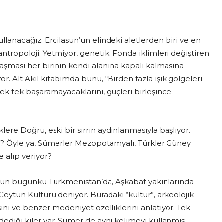
llanacağız. Ercilasun’un elindeki aletlerden biri ve en
antropoloji. Yetmiyor, genetik. Fonda iklimleri değiştiren
laşması her birinin kendi alanına kapalı kalmasına
or. Alt Akıl kitabımda bunu, “Birden fazla ışık gölgeleri
 tek tek başaramayacaklarını, güçleri birleşince
re Doğru, eski bir sırrın aydınlanmasıyla başlıyor.
du? Öyle ya, Sümerler Mezopotamyalı, Türkler Güney
e alıp veriyor?
lumun bugünkü Türkmenistan’da, Aşkabat yakınlarında
Ceytun Kültürü deniyor. Buradaki “kültür”, arkeolojik
ini ve benzer medeniyet özelliklerini anlatıyor. Tek
 dediği kiler var. Sümer de aynı kelimeyi kullanmış.