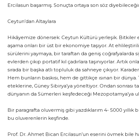
Ercilasun başarmış. Sonuçta ortaya son söz diyebileceğimiz
Ceytun’dan Altaylara
Hikâyemize dönersek: Ceytun Kültürü yerleşik. Bitkiler e
aşama onları bir üst bir ekonomiye taşıyor. At ehlileştiri
sürülerini yaymaya, bir taraftan da geniş coğrafyalarda 
evlerden çıkıp portatif kıl çadırlara taşınıyorlar. Artık 
sırada bir başka atlı topluluk da sahneye çıkıyor. Karade
Hem bunların baskısı, hem de gittikçe ısınan bir dünya. 
eteklerine, Güney Sibirya’ya yöneltiyor. Ondan sonrası t
dünyanın da Sümerleri keşfedeceği Mezopotamya’ya ula
Bir paragrafta oluvermiş gibi yazdıklarım 4- 5000 yıllık b
bu oluverenlerin keşfinde.
Prof. Dr. Ahmet Bican Ercilasun’un eserini övmek bile 