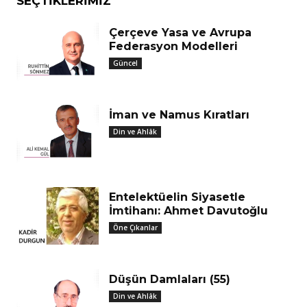
SEÇTIKLERIMIZ
Çerçeve Yasa ve Avrupa
Federasyon Modelleri
Güncel
İman ve Namus Kıratları
Din ve Ahlâk
Entelektüelin Siyasetle
İmtihanı: Ahmet Davutoğlu
Öne Çıkanlar
Düşün Damlaları (55)
Din ve Ahlâk