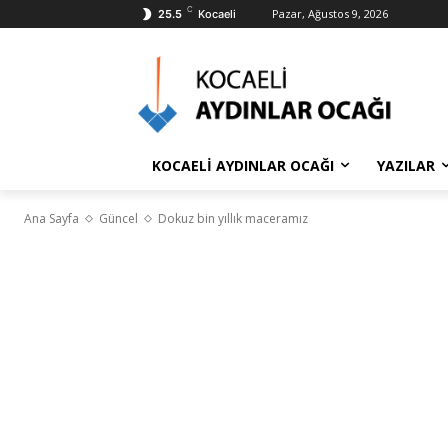
C
Pazar, Ağustos 9, 2026
25.5
Kocaeli
KOCAELİ AYDINLAR OCAĞI
YAZILAR
Ana Sayfa
Güncel
Dokuz bin yıllık maceramız