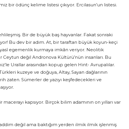
 bir ödünç kelime listesi çıkıyor. Ercilasun’un listesi.
hlileşmiş. Bir de büyük baş hayvanlar. Fakat sonraki
liyor! Bu dev bir adım. At, bir taraftan büyük koyun-keçi
siyasî egemenlik kurmaya imkân veriyor. Neolitik
onlar Ceytun değil Andronova Kültürü’nün insanları. Bu
niz’le Urallar arasından kopup gelen Hint- Avrupalılar.
Türkleri kuzeye ve doğuya, Altay, Sayan dağlarının
arih zaten. Sümerler de yazıyı keşfedecekleri ve
şıyor.
ir macerayı kapsıyor. Birçok bilim adamının on yılları var
haddim değil ama baktığım yerden ilmik ilmik işlenmiş