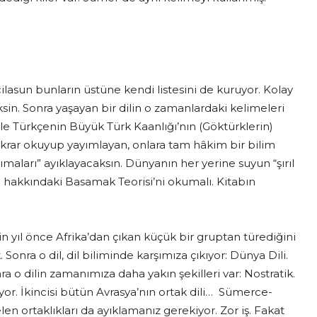
ilasun bunların üstüne kendi listesini de kuruyor. Kolay
ksin. Sonra yaşayan bir dilin o zamanlardaki kelimeleri
lle Türkçenin Büyük Türk Kaanlığı’nın (Göktürklerin)
tekrar okuyup yayımlayan, onlara tam hâkim bir bilim
sımaları” ayıklayacaksın. Dünyanın her yerine suyun “şırıl
rimi hakkındaki Basamak Teorisi’ni okumalı. Kitabın
n yıl önce Afrika’dan çıkan küçük bir gruptan türediğini
Sonra o dil, dil biliminde karşımıza çıkıyor: Dünya Dili.
nra o dilin zamanımıza daha yakın şekilleri var: Nostratik.
iyor. İkincisi bütün Avrasya’nın ortak dili… Sümerce-
en ortaklıkları da ayıklamanız gerekiyor. Zor iş. Fakat