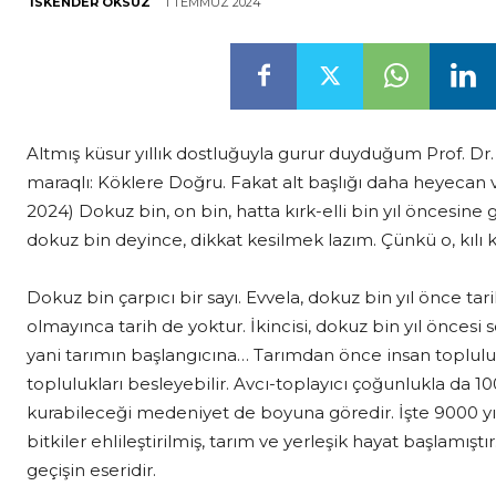
1 TEMMUZ 2024
İSKENDER ÖKSÜZ
Altmış küsur yıllık dostluğuyla gurur duyduğum Prof. Dr. 
maraqlı: Köklere Doğru. Fakat alt başlığı daha heyecan ve
2024) Dokuz bin, on bin, hatta kırk-elli bin yıl öncesin
dokuz bin deyince, dikkat kesilmek lazım. Çünkü o, kılı k
Dokuz bin çarpıcı bir sayı. Evvela, dokuz bin yıl önce tar
olmayınca tarih de yoktur. İkincisi, dokuz bin yıl öncesi
yani tarımın başlangıcına… Tarımdan önce insan toplulukla
toplulukları besleyebilir. Avcı-toplayıcı çoğunlukla da 100
kurabileceği medeniyet de boyuna göredir. İşte 9000 yıl ö
bitkiler ehlileştirilmiş, tarım ve yerleşik hayat başlamışt
geçişin eseridir.