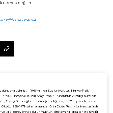
ak demek değil mi!
in yıllık maceramız
e dünyaya gelmiştir. 1966 yılında Ege Üniversitesi Kimya-Fizik
Türkiye Bilimsel ve Teknik Araştırma Kurumunun yurtdışı bursuyla
rada, Oktay Sinanoğlu'nun danışmanlığında, 1968'de yüksek lisansını
er Öksüz 1968-1979 yılları arasında; Orta Doğu Teknik Üniversitesi'nde
 vekilliği görevlerinde bulunmuştur. Yine aynı yıllarda senato üyeliği