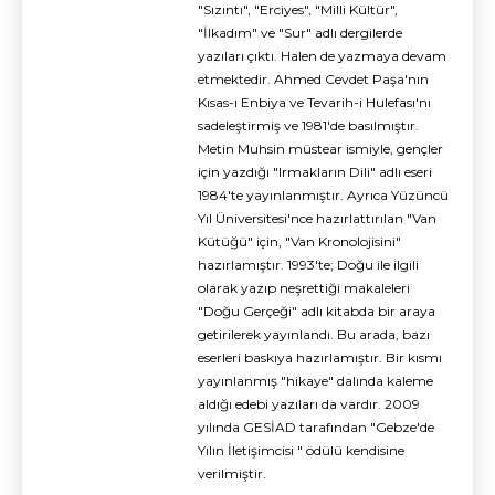
"Sızıntı", "Erciyes", "Milli Kültür",
"İlkadım" ve "Sur" adlı dergilerde
yazıları çıktı. Halen de yazmaya devam
etmektedir. Ahmed Cevdet Paşa'nın
Kısas-ı Enbiya ve Tevarih-i Hulefası'nı
sadeleştirmiş ve 1981'de basılmıştır.
Metin Muhsin müstear ismiyle, gençler
için yazdığı "Irmakların Dili" adlı eseri
1984'te yayınlanmıştır. Ayrıca Yüzüncü
Yıl Üniversitesi'nce hazırlattırılan "Van
Kütüğü" için, "Van Kronolojisini"
hazırlamıştır. 1993'te; Doğu ile ilgili
olarak yazıp neşrettiği makaleleri
"Doğu Gerçeği" adlı kitabda bir araya
getirilerek yayınlandı. Bu arada, bazı
eserleri baskıya hazırlamıştır. Bir kısmı
yayınlanmış "hikaye" dalında kaleme
aldığı edebi yazıları da vardır. 2009
yılında GESİAD tarafından "Gebze'de
Yılın İletişimcisi " ödülü kendisine
verilmiştir.