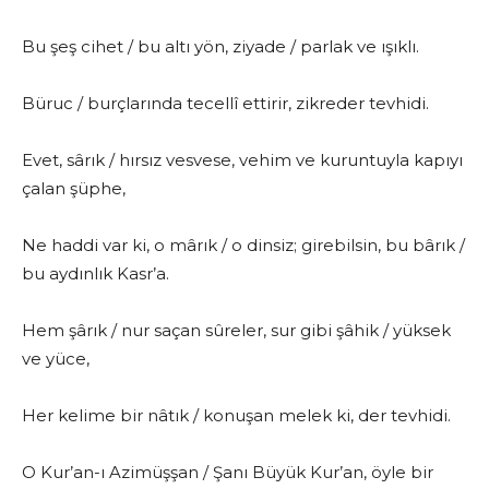
Bu şeş cihet / bu altı yön, ziyade / parlak ve ışıklı.
Büruc / burçlarında tecellî ettirir, zikreder tevhidi.
Evet, sârık / hırsız vesvese, vehim ve kuruntuyla kapıyı
çalan şüphe,
Ne haddi var ki, o mârık / o dinsiz; girebilsin, bu bârık /
bu aydınlık Kasr’a.
Hem şârık / nur saçan sûreler, sur gibi şâhik / yüksek
ve yüce,
Her kelime bir nâtık / konuşan melek ki, der tevhidi.
O Kur’an-ı Azimüşşan / Şanı Büyük Kur’an, öyle bir