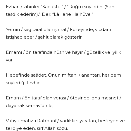
Ezhan / zihinler “Sadakte.” / “Doğru söyledin. (Seni
tasdik ederim).” Der: “Lâ ilahe illa hüve.”
Yemin / sağ taraf olan şimal / kuzeyinde, vicdanı
istişhad eder / şahit olarak gösterir.
Emamı / ön tarafında hüsn ve hayır / güzellik ve iyilik
var.
Hedefinde saâdet. Onun miftahı / anahtarı, her dem
söylediği tevhid.
Emam / ön taraf olan verası / ötesinde, ona mesnet /
dayanak semavîdir ki,
Vahy-i mahz-ı Rabbanî / varlıkları yaratan, besleyen ve
terbiye eden, sırf Allah sözü.