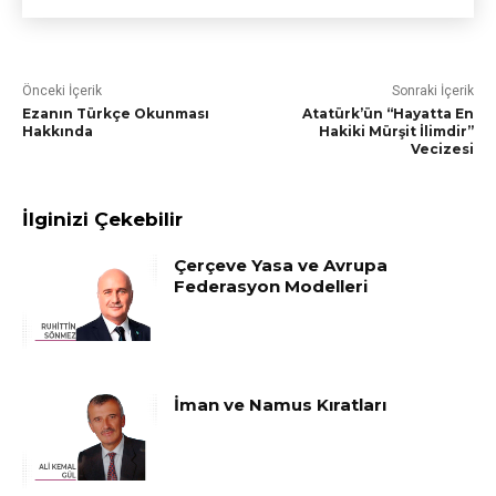
Önceki İçerik
Sonraki İçerik
Ezanın Türkçe Okunması
Atatürk’ün “Hayatta En
Hakkında
Hakiki Mürşit İlimdir”
Vecizesi
İlginizi Çekebilir
Çerçeve Yasa ve Avrupa
Federasyon Modelleri
İman ve Namus Kıratları