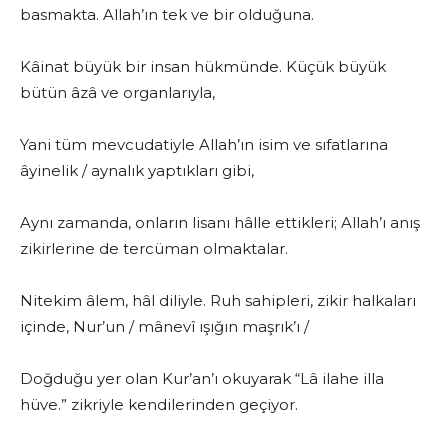
basmakta. Allah’ın tek ve bir olduğuna.
Kâinat büyük bir insan hükmünde. Küçük büyük
bütün âzâ ve organlarıyla,
Yani tüm mevcudatiyle Allah’ın isim ve sıfatlarına
âyinelik / aynalık yaptıkları gibi,
Aynı zamanda, onların lisanı hâlle ettikleri; Allah’ı anış
zikirlerine de tercüman olmaktalar.
Nitekim âlem, hâl diliyle. Ruh sahipleri, zikir halkaları
içinde, Nur’un / mânevî ışığın maşrık’ı /
Doğduğu yer olan Kur’an’ı okuyarak “Lâ ilahe illa
hüve.” zikriyle kendilerinden geçiyor.