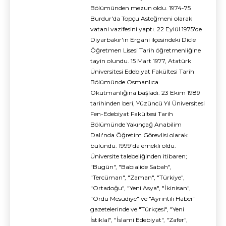
Bölümünden mezun oldu. 1974-75
Burdur'da Topçu Asteğmeni olarak
vatani vazifesini yaptı. 22 Eylül 1975'de
Diyarbakır'ın Ergani ilçesindeki Dicle
Öğretmen Lisesi Tarih öğretmenliğine
tayin olundu. 15 Mart 1977, Atatürk
Üniversitesi Edebiyat Fakültesi Tarih
Bölümünde Osmanlıca
Okutmanlığına başladı. 23 Ekim 1989
tarihinden beri, Yüzüncü Yıl Üniversitesi
Fen-Edebiyat Fakültesi Tarih
Bölümünde Yakınçağ Anabilim
Dalı'nda Öğretim Görevlisi olarak
bulundu. 1999'da emekli oldu.
Üniversite talebeliğinden itibaren;
"Bugün", "Babıalide Sabah",
"Tercüman", "Zaman", "Türkiye",
"Ortadoğu", "Yeni Asya", "İkinisan",
"Ordu Mesudiye" ve "Ayrıntılı Haber"
gazetelerinde ve "Türkçesi", "Yeni
İstiklal", "İslami Edebiyat", "Zafer",