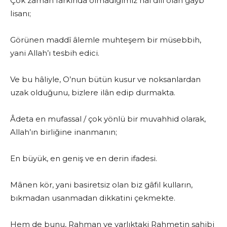
Çok zaman farkında olmadığımız hâl dili olan gayb
lisanı;
Görünen maddî âlemle muhteşem bir müsebbih,
yani Allah’ı tesbih edici.
Ve bu hâliyle, O’nun bütün kusur ve noksanlardan
uzak olduğunu, bizlere ilân edip durmakta.
Âdeta en mufassal / çok yönlü bir muvahhid olarak,
Allah’ın birliğine inanmanın;
En büyük, en geniş ve en derin ifadesi.
Mânen kör, yani basiretsiz olan biz gâfil kulların,
bıkmadan usanmadan dikkatini çekmekte.
Hem de bunu, Rahman ve varlıktaki Rahmetin sahibi