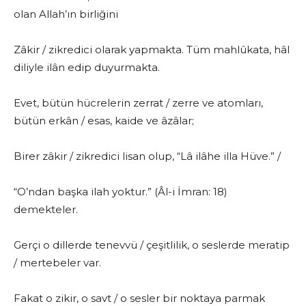
olan Allah’ın birliğini
Zâkir / zikredici olarak yapmakta. Tüm mahlûkata, hâl
diliyle ilân edip duyurmakta.
Evet, bütün hücrelerin zerrat / zerre ve atomları,
bütün erkân / esas, kaide ve âzâlar;
Birer zâkir / zikredici lisan olup, “Lâ ilâhe illa Hüve.” /
“O’ndan başka ilah yoktur.” (Âl-i İmran: 18)
demekteler.
Gerçi o dillerde tenevvü / çeşitlilik, o seslerde meratip
/ mertebeler var.
Fakat o zikir, o savt / o sesler bir noktaya parmak