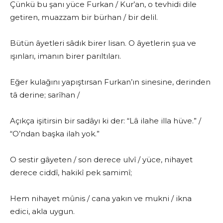
Çünkü bu şanı yüce Furkan / Kur’an, o tevhidi dile
getiren, muazzam bir bürhan / bir delil.
Bütün âyetleri sâdık birer lisan. O âyetlerin şua ve
ışınları, imanın birer parıltıları.
Eğer kulağını yapıştırsan Furkan’ın sinesine, derinden
tâ derine; sarîhan /
Açıkça işitirsin bir sadâyı ki der: “Lâ ilahe illa hüve.” /
“O’ndan başka ilah yok.”
O sestir gâyeten / son derece ulvî / yüce, nihayet
derece ciddî, hakikî pek samimî;
Hem nihayet mûnis / cana yakın ve mukni / ikna
edici, akla uygun.