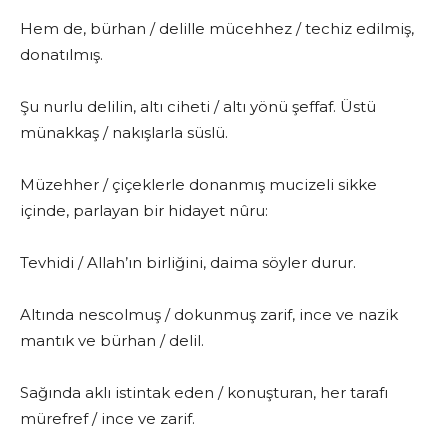
Hem de, bürhan / delille mücehhez / techiz edilmiş,
donatılmış.
Şu nurlu delilin, altı ciheti / altı yönü şeffaf. Üstü
münakkaş / nakışlarla süslü.
Müzehher / çiçeklerle donanmış mucizeli sikke
içinde, parlayan bir hidayet nûru:
Tevhidi / Allah’ın birliğini, daima söyler durur.
Altında nescolmuş / dokunmuş zarif, ince ve nazik
mantık ve bürhan / delil.
Sağında aklı istintak eden / konuşturan, her tarafı
mürefref / ince ve zarif.