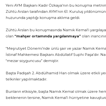
Yeni AYM Başkanı Kadir Özkaya’nın bu konuşma metnin
Zühtü Arslan tarafından AYM’nin 61. Kuruluş yıldönüm
huzurunda yaptığı konuşma aklıma geldi.
Zühtü Arslan bu konuşmasında Namık Kemal’i yargılayan
olan
“mahşer ortamında yargılanmaya”
olan inancının
“Meşrutiyet Dönemi’nde ünlü şair ve yazar Namık Kemal
İstinaf Mahkemesi Başkanı Abdüllatif Suphi Paşa’dır. Na
“mezar soyguncusu” demiştir.
Başta Padişah 2. Abdülhamid Han olmak üzere etkili y
telkinler yapılmaktadır.
Bunların etkisiyle, başta Namık Kemal olmak üzere h
beklenenin tersine, Namık Kemal’i hürriyetine kavuşturan