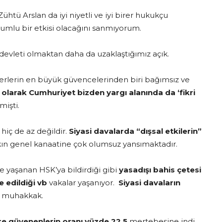
tü Arslan da iyi niyetli ve iyi birer hukukçu
umlu bir etkisi olacağını sanmıyorum.
evleti olmaktan daha da uzaklaştığımız açık.
ğerlerin en büyük güvencelerinden biri bağımsız ve
 olarak
Cumhuriyet bizden yargı alanında da ‘fikri
işti.
 hiç de az değildir.
Siyasi davalarda “dışsal etkilerin”
lkın genel kanaatine çok olumsuz yansımaktadır.
e yaşanan HSK’ya bildirdiği gibi
yasadışı bahis çetesi
ye edildiği vb
vakalar yaşanıyor.
Siyasi davaların
ğı muhakkak.
re güvenenlerin
oranı
yüzde 22,5
mertebesine indi.