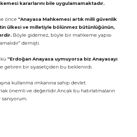
hkemesi kararlarını bile uygulamamaktadır.
ene önce
“Anayasa Mahkemesi artık milli güvenlik
n ülkesi ve milletiyle bölünmez bütünlüğünün,
rdir.
Böyle gidemez, böyle bir mahkeme yapısı
amalıdır” demişti.
nkü
“Erdoğan Anayasa uymuyorsa biz Anayasayı
 getiren bir siyasetçiden bu beklenirdi.
aşına kullanma imkanına sahip devlet
mak önemli ve değerlidir.Ancak bu hatırlatmaların
ur sanıyorum.