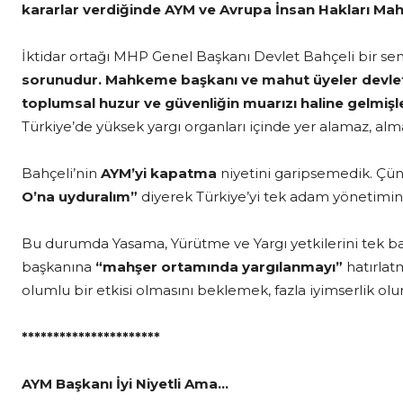
kararlar verdiğinde AYM ve Avrupa İnsan Hakları Ma
İktidar ortağı MHP Genel Başkanı Devlet Bahçeli bir s
sorunudur. Mahkeme başkanı ve mahut üyeler devleti
toplumsal huzur ve güvenliğin muarızı haline gelmişle
Türkiye’de yüksek yargı organları içinde yer alamaz, alm
Bahçeli’nin
AYM’yi kapatma
niyetini garipsemedik. Çü
O’na uyduralım”
diyerek Türkiye’yi tek adam yönetimine
Bu durumda Yasama, Yürütme ve Yargı yetkilerini tek b
başkanına
“mahşer ortamında yargılanmayı”
hatırlat
olumlu bir etkisi olmasını beklemek, fazla iyimserlik ol
**********************
AYM Başkanı İyi Niyetli Ama…