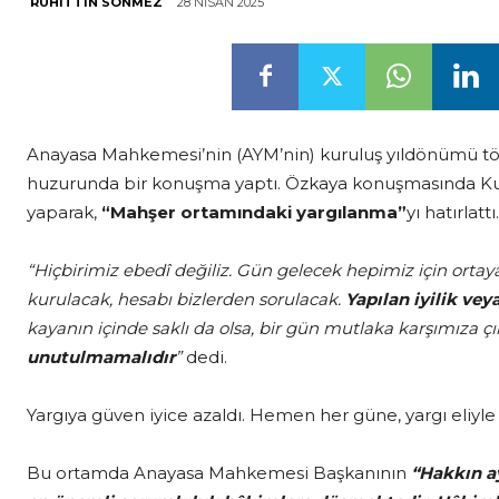
28 NISAN 2025
RUHITTIN SÖNMEZ
Anayasa Mahkemesi’nin (AYM’nin) kuruluş yıldönümü t
huzurunda bir konuşma yaptı. Özkaya konuşmasında Kur’
yaparak,
“Mahşer ortamındaki yargılanma”
yı hatırlattı.
“Hiçbirimiz ebedî değiliz. Gün gelecek hepimiz için ortay
kurulacak, hesabı bizlerden sorulacak.
Yapılan iyilik ve
kayanın içinde saklı da olsa, bir gün mutlaka karşımıza 
unutulmamalıdır
”
dedi.
Yargıya güven iyice azaldı. Hemen her güne, yargı eliyle
Bu ortamda Anayasa Mahkemesi Başkanının
“Hakkın a