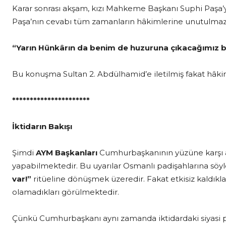
Karar sonrası akşam, kızı Mahkeme Başkanı Suphi Paşa’y
Paşa’nın cevabı tüm zamanların hâkimlerine unutulmaz b
“Yarın Hünkârın da benim de huzuruna çıkacağımız bi
Bu konuşma Sultan 2. Abdülhamid’e iletilmiş fakat hâki
**********************
İktidarın Bakışı
Şimdi
AYM Başkanları
Cumhurbaşkanının yüzüne karşı ahir
yapabilmektedir. Bu uyarılar Osmanlı padişahlarına sö
var!”
ritüeline dönüşmek üzeredir. Fakat etkisiz kaldıkla
olamadıkları görülmektedir.
Çünkü Cumhurbaşkanı aynı zamanda iktidardaki siyasi p