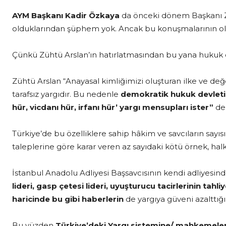
AYM Başkanı Kadir Özkaya
da önceki dönem Başkanı Züh
olduklarından şüphem yok. Ancak bu konuşmalarının ol
Çünkü Zühtü Arslan’ın hatırlatmasından bu yana hukuk d
Zühtü Arslan “Anayasal kimliğimizi oluşturan ilke ve de
tarafsız yargıdır. Bu nedenle
demokratik hukuk devleti
hür, vicdanı hür, irfanı hür’ yargı mensupları ister”
dem
Türkiye’de bu özelliklere sahip hâkim ve savcıların sayısı
taleplerine göre karar veren az sayıdaki kötü örnek, ha
İstanbul Anadolu Adliyesi Başsavcısının kendi adliyesind
lideri, gasp çetesi lideri, uyuşturucu tacirlerinin tahli
haricinde bu gibi haberlerin
de yargıya güveni azalttı
Bu yüzden
Türkiye’deki Yargı sistemine/ mahkemele