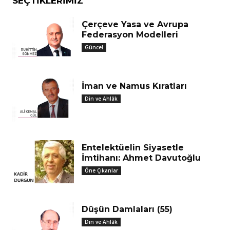
SEÇTIKLERIMIZ
Çerçeve Yasa ve Avrupa
Federasyon Modelleri
Güncel
İman ve Namus Kıratları
Din ve Ahlâk
Entelektüelin Siyasetle
İmtihanı: Ahmet Davutoğlu
Öne Çıkanlar
Düşün Damlaları (55)
Din ve Ahlâk