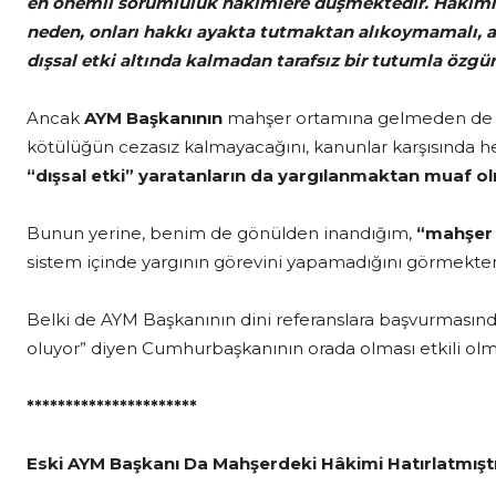
en önemli sorumluluk hâkimlere düşmektedir.
Hâkimle
neden, onları hakkı ayakta tutmaktan alıkoymamalı, 
dışsal etki altında kalmadan tarafsız bir tutumla özgür
Ancak
AYM Başkanının
mahşer ortamına gelmeden de
kötülüğün cezasız kalmayacağını, kanunlar karşısında 
“dışsal etki” yaratanların da yargılanmaktan muaf 
Bunun yerine, benim de gönülden inandığım,
“mahşer
sistem içinde yargının görevini yapamadığını görmekten
Belki de AYM Başkanının dini referanslara başvurmasınd
oluyor” diyen Cumhurbaşkanının orada olması etkili ol
**********************
Eski AYM Başkanı Da Mahşerdeki Hâkimi Hatırlatmışt