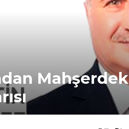
ndan Mahşerdek
rısı