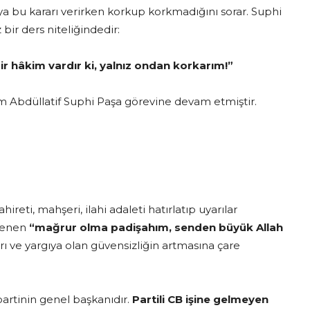
a bu kararı verirken korkup korkmadığını sorar. Suphi
ir ders niteliğindedir:
r hâkim vardır ki, yalnız ondan korkarım!”
m Abdüllatif Suphi Paşa görevine devam etmiştir.
eti, mahşeri, ilahi adaleti hatırlatıp uyarılar
ylenen
“mağrur olma padişahım, senden büyük Allah
rı ve yargıya olan güvensizliğin artmasına çare
artinin genel başkanıdır.
Partili CB işine gelmeyen