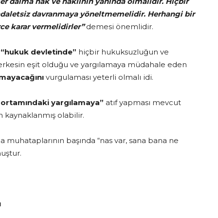
r daima hak ve haklının yanında olmalıdır.
Hiçbir
adaletsiz davranmaya yöneltmemelidir.
Herhangi bir
ce karar vermelidirler”
demesi önemlidir.
“hukuk devletinde”
hiçbir hukuksuzluğun ve
herkesin eşit olduğu ve yargılamaya müdahale eden
olmayacağını
vurgulaması yeterli olmalı idi.
 ortamındaki yargılamaya”
atıf yapması mevcut
 kaynaklanmış olabilir.
a muhataplarının başında “nas var, sana bana ne
muştur.
ı