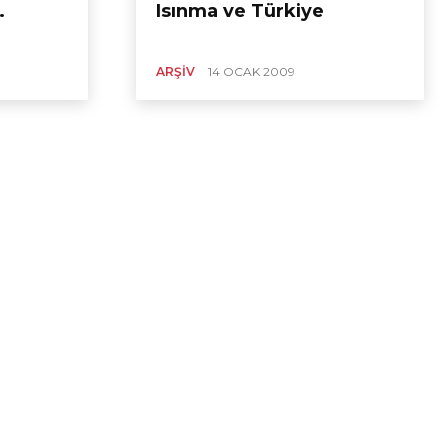
…
Isınma ve Türkiye
ARŞIV
14 OCAK 2009