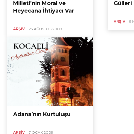
Milleti’nin Moral ve
Gülleri
Heyecana İhtiyacı Var
ARŞIV
9 
ARŞIV
23 AĞUSTOS 2009
Adana’nın Kurtuluşu
ARŞIV
7 OCAK 2009