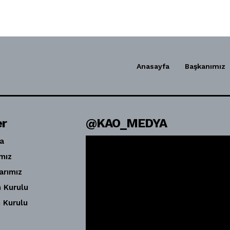
Anasayfa
Başkanımız
er
@KAO_MEDYA
a
mız
arımız
 Kurulu
 Kurulu