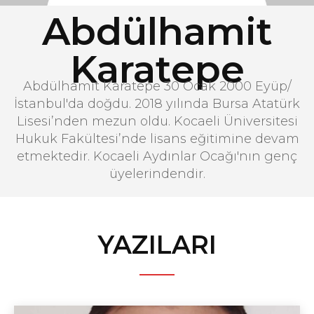
Abdülhamit
Karatepe
Abdülhamit Karatepe 30 Ocak 2000 Eyüp/
İstanbul'da doğdu. 2018 yılında Bursa Atatürk
Lisesi’nden mezun oldu. Kocaeli Üniversitesi
Hukuk Fakültesi’nde lisans eğitimine devam
etmektedir. Kocaeli Aydınlar Ocağı'nın genç
üyelerindendir.
YAZILARI