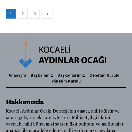
1
2
3
Anasayfa
Başkanımız
Başkanlarımız
Denetim Kurulu
Yönetim Kurulu
Hakkımızda
Kocaeli Aydınlar Ocağı Derneği'nin amacı, milli kültür ve
şuuru geliştirmek suretiyle Türk Milliyetçiliği fikrini
yaymak, milli bünyemizi sarsan fikir buhranı ve mefhumlar
anarşisi ile mücadele ederek milli varlığımızı meydana