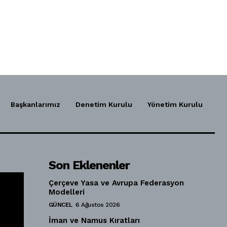
Başkanlarımız
Denetim Kurulu
Yönetim Kurulu
Son Eklenenler
Çerçeve Yasa ve Avrupa Federasyon
Modelleri
GÜNCEL
6 Ağustos 2026
İman ve Namus Kıratları