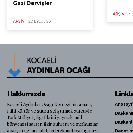
Gazi Dervişler
ARŞIV
19
ARŞIV
20 EYLÜL 2011
Hakkımızda
Linkl
Kocaeli Aydınlar Ocağı Derneği'nin amacı,
Anasayf
milli kültür ve şuuru geliştirmek suretiyle
Başkanı
Türk Milliyetçiliği fikrini yaymak, milli
Başkanl
bünyemizi sarsan fikir buhranı ve mefhumlar
anarşisi ile mücadele ederek milli varlığımızı
Denetim