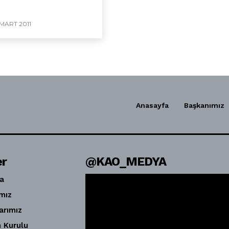
 MART 2011
Anasayfa
Başkanımız
er
@KAO_MEDYA
a
mız
arımız
 Kurulu