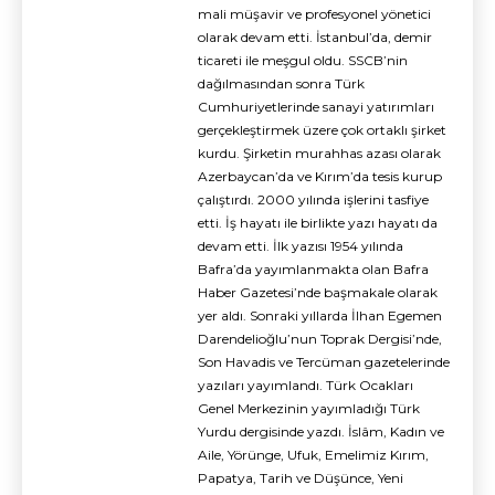
mali müşavir ve profesyonel yönetici
olarak devam etti. İstanbul’da, demir
ticareti ile meşgul oldu. SSCB’nin
dağılmasından sonra Türk
Cumhuriyetlerinde sanayi yatırımları
gerçekleştirmek üzere çok ortaklı şirket
kurdu. Şirketin murahhas azası olarak
Azerbaycan’da ve Kırım’da tesis kurup
çalıştırdı. 2000 yılında işlerini tasfiye
etti. İş hayatı ile birlikte yazı hayatı da
devam etti. İlk yazısı 1954 yılında
Bafra’da yayımlanmakta olan Bafra
Haber Gazetesi’nde başmakale olarak
yer aldı. Sonraki yıllarda İlhan Egemen
Darendelioğlu’nun Toprak Dergisi’nde,
Son Havadis ve Tercüman gazetelerinde
yazıları yayımlandı. Türk Ocakları
Genel Merkezinin yayımladığı Türk
Yurdu dergisinde yazdı. İslâm, Kadın ve
Aile, Yörünge, Ufuk, Emelimiz Kırım,
Papatya, Tarih ve Düşünce, Yeni