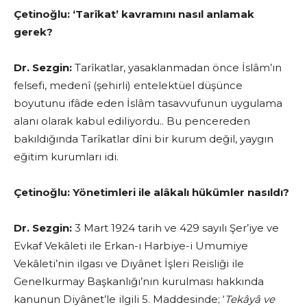
Çetinoğlu:
‘Tarîkat’ kavramını nasıl anlamak
gerek?
Dr. Sezgin:
Tarîkatlar, yasaklanmadan önce İslâm’ın
felsefi, medenî (şehirli) entelektüel düşünce
boyutunu ifâde eden İslâm tasavvufunun uygulama
alanı olarak kabul ediliyordu.. Bu pencereden
bakıldığında Tarîkatlar dîni bir kurum değil, yaygın
eğitim kurumları idi.
Çetinoğlu:
Yönetimleri ile alâkalı hükümler nasıldı?
Dr. Sezgin:
3 Mart 1924 tarih ve 429 sayılı Şer’iye ve
Evkaf Vekâleti ile Erkan-ı Harbiye-i Umumiye
Vekâleti’nin ilgası ve Diyânet İşleri Reisliği ile
Genelkurmay Başkanlığı’nın kurulması hakkında
kanunun Diyânet’le ilgili 5. Maddesinde; ‘
Tekâyâ ve