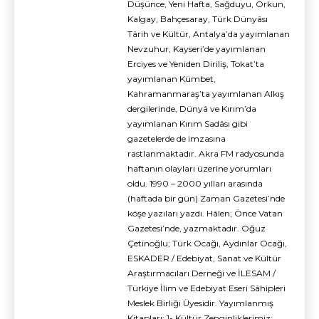
Düşünce, Yeni Hafta, Sağduyu, Orkun,
Kalgay, Bahçesaray, Türk Dünyâsı
Târih ve Kültür, Antalya’da yayımlanan
Nevzuhur, Kayseri’de yayımlanan
Erciyes ve Yeniden Diriliş, Tokat’ta
yayımlanan Kümbet,
Kahramanmaraş’ta yayımlanan Alkış
dergilerinde, Dünyâ ve Kırım’da
yayımlanan Kırım Sadâsı gibi
gazetelerde de imzasına
rastlanmaktadır. Akra FM radyosunda
haftanın olayları üzerine yorumları
oldu. 1990 – 2000 yılları arasında
(haftada bir gün) Zaman Gazetesi’nde
köşe yazıları yazdı. Hâlen; Önce Vatan
Gazetesi’nde, yazmaktadır. Oğuz
Çetinoğlu; Türk Ocağı, Aydınlar Ocağı,
ESKADER / Edebiyat, Sanat ve Kültür
Araştırmacıları Derneği ve İLESAM /
Türkiye İlim ve Edebiyat Eseri Sâhipleri
Meslek Birliği Üyesidir. Yayımlanmış
Kitapları: 1- Kültür Zenginliklerimiz: