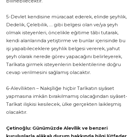
bilinebilecektir.
5-Devlet kendisine müracaat ederek, elinde şeyhlik,
Dedelik, Çelebilik, … gibi belgesi olan ve/ya şeyh
olmak isteyenleri, öncelikle eğitime tâbi tutarak,
kendi alanlarında yetiştirme ve bunlar içerisinde bu
işi yapabileceklere şeyhlik belgesi vererek, yahut
şeyh olarak nerede görev yapacağını belirleyerek,
Tarîkata girmek isteyenlerin beklentilerine doğru
cevap verilmesini sağlamış olacaktır.
6-Alevîlikten – Nakşîliğe hiçbir Tarîkatın siyâset
yapmasına imkân bırakılmamış olacağından siyâset-
Tarîkat ilişkisi kesilecek, ülke gerçekten laikleşmiş
olacaktır.
Çetinoğlu:
Günümüzde Alevîlik ve benzeri
kuruluşlarla alâkalı durum hakkında bilgi lütfeder