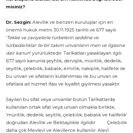
misiniz?
Dr. Sezgin:
Alevîlik ve benzeri kuruluşlar için en
önemli hukuk metni 30.11.1925 tarihli ve 677 sayılı
‘
Tekke ve zaviyelerle türbelerin seddine ve
türbedarlıklar ile bir takım unvanların men ve ilgasına
dair kanun
’ yürürlüktedir. Tarîkatları yasaklayan ilgili
677 sayılı kanunla şeyhlik, dervişlik, müritlik, dedelik,
seyitlik, çelebilik, babalık, emirlik, nakiplik, halifelik ile
bu unvan ve sıfatların kullanılması ile bu unvan ve
sıfatlara ait hizmet ifası ve kıyafet giyilmesi yasaktır.
Sayılan bu sıfat veya unvanlar bütün Tarîkatlarda
kullanılan ortak sıfat veya unvan olmakla birlikte,
‘müritlik, dedelik, seyitlik, çelebilik, babalık ve halifelik’
doğrudan Alevîlik ve Bektaşilikle ilgilidir. Çelebilik
daha çok Mevlevî ve Alevîlerce kullanılır. Alevî