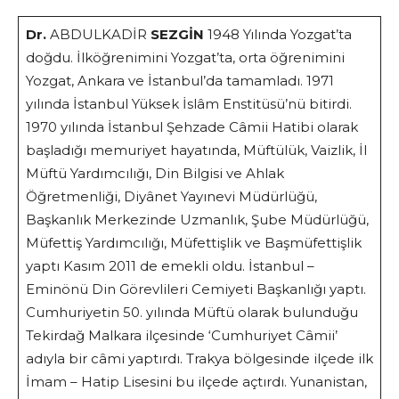
Dr.
ABDULKADİR
SEZGİN
1948 Yılında Yozgat’ta
doğdu. İlköğrenimini Yozgat’ta, orta öğrenimini
Yozgat, Ankara ve İstanbul’da tamamladı. 1971
yılında İstanbul Yüksek İslâm Enstitüsü’nü bitirdi.
1970 yılında İstanbul Şehzade Câmii Hatibi olarak
başladığı memuriyet hayatında, Müftülük, Vaizlik, İl
Müftü Yardımcılığı, Din Bilgisi ve Ahlak
Öğretmenliği, Diyânet Yayınevi Müdürlüğü,
Başkanlık Merkezinde Uzmanlık, Şube Müdürlüğü,
Müfettiş Yardımcılığı, Müfettişlik ve Başmüfettişlik
yaptı Kasım 2011 de emekli oldu. İstanbul –
Eminönü Din Görevlileri Cemiyeti Başkanlığı yaptı.
Cumhuriyetin 50. yılında Müftü olarak bulunduğu
Tekirdağ Malkara ilçesinde ‘Cumhuriyet Câmii’
adıyla bir câmi yaptırdı. Trakya bölgesinde ilçede ilk
İmam – Hatip Lisesini bu ilçede açtırdı. Yunanistan,