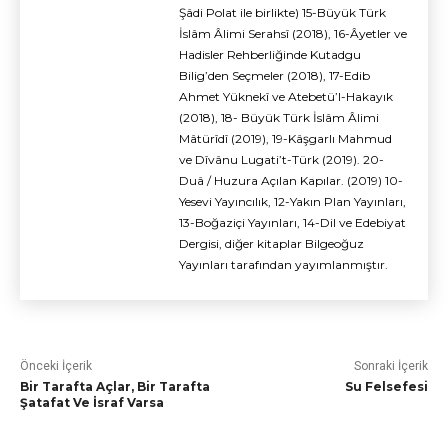
Şâdi Polat ile birlikte) 15-Büyük Türk
İslâm Âlimi Serahsî (2018), 16-Âyetler ve
Hadisler Rehberliğinde Kutadgu
Bilig’den Seçmeler (2018), 17-Edib
Ahmet Yüknekî ve Atebetü’l-Hakayık
(2018), 18- Büyük Türk İslâm Âlimi
Mâtürîdî (2019), 19-Kâşgarlı Mahmud
ve Dîvânu Lugati’t-Türk (2019). 20-
Duâ / Huzura Açılan Kapılar. (2019) 10-
Yesevi Yayıncılık, 12-Yakın Plan Yayınları,
13-Boğaziçi Yayınları, 14-Dil ve Edebiyat
Dergisi, diğer kitaplar Bilgeoğuz
Yayınları tarafından yayımlanmıştır.
Önceki İçerik
Sonraki İçerik
Bir Tarafta Açlar, Bir Tarafta
Su Felsefesi
Şatafat Ve İsraf Varsa