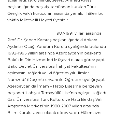
açılamadı. 1978 yılında, Seyyid Ahmed Arvasi
başkanlığında beş kişi tarafından kurulan Türk
Gençlik Vakfı kurucuları arasında yer aldı, hâlen bu
vakfın Mütevelli Heyeti üyesidir.
1987-1991 yılları arasında
Prof. Dr. Şaban Karataş başkanlığındaki Ankara
Aydınlar Ocağı Yönetim Kurulu üyeliğinde bulundu.
1992-1995 yılları arasında Azerbaycan’ın başkenti
Bakü’de Din Hizmetleri Müşaviri olarak görev yaptı.
Bakü Devlet Üniversitesi İlahiyat Fakültesi’nin
açılmasını sağladı ve iki öğretim yılı ‘İlimler
Namzedi’ (Doçent) unvanı ile Öğretim üyeliği yaptı.
Azerbaycan’da İmam – Hatip Lisesi’ne benzeyen
beş adet ‘İlahiyat Temayüllü Lise’nin açılışını sağladı.
Gazi Üniversitesi Türk Kültürü ve Hacı Bektâş Veli
Araştırma Merkezi’nin 1988-2007 yılları arasında
Bilim Kurulu Üyesi olarak görev yaptı. Hâlen aynı