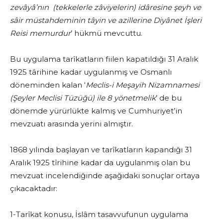
zevâyâ’nın (tekkelerle zâviyelerin) idâresine şeyh ve
sâir müstahdeminin tâyin ve azillerine Diyânet İşleri
Reisi memurdur
’ hükmü mevcuttu.
Bu uygulama tarîkatların fiilen kapatıldığı 31 Aralık
1925 târihine kadar uygulanmış ve Osmanlı
döneminden kalan ‘
Meclis-i Meşayih Nizamnamesi
(Şeyler Meclisi Tüzüğü) ile 8 yönetmelik
’ de bu
dönemde yürürlükte kalmış ve Cumhuriyet’in
mevzuatı arasında yerini almıştır.
1868 yılında başlayan ve tarîkatların kapandığı 31
Aralık 1925 tîrihine kadar da uygulanmış olan bu
mevzuat incelendiğinde aşağıdaki sonuçlar ortaya
çıkacaktadır:
1-Tarîkat konusu, İslâm tasavvufunun uygulama