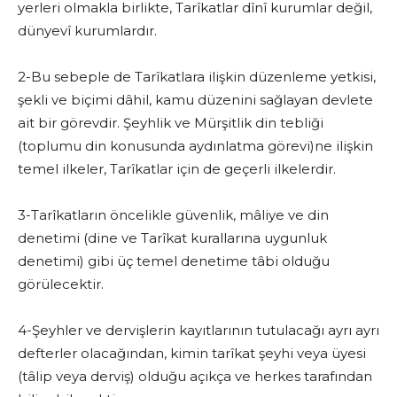
yerleri olmakla birlikte, Tarîkatlar dînî kurumlar değil,
dünyevî kurumlardır.
2-Bu sebeple de Tarîkatlara ilişkin düzenleme yetkisi,
şekli ve biçimi dâhil, kamu düzenini sağlayan devlete
ait bir görevdir. Şeyhlik ve Mürşitlik din tebliği
(toplumu din konusunda aydınlatma görevi)ne ilişkin
temel ilkeler, Tarîkatlar için de geçerli ilkelerdir.
3-Tarîkatların öncelikle güvenlik, mâliye ve din
denetimi (dine ve Tarîkat kurallarına uygunluk
denetimi) gibi üç temel denetime tâbi olduğu
görülecektir.
4-Şeyhler ve dervişlerin kayıtlarının tutulacağı ayrı ayrı
defterler olacağından, kimin tarîkat şeyhi veya üyesi
(tâlip veya derviş) olduğu açıkça ve herkes tarafından