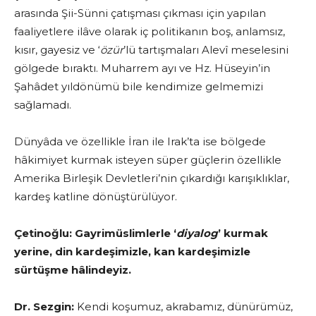
arasında Şii-Sünni çatışması çıkması için yapılan
faaliyetlere ilâve olarak iç politikanın boş, anlamsız,
kısır, gayesiz ve ‘
özür
’lü tartışmaları Alevî meselesini
gölgede bıraktı. Muharrem ayı ve Hz. Hüseyin’in
Şahâdet yıldönümü bile kendimize gelmemizi
sağlamadı.
Dünyâda ve özellikle İran ile Irak’ta ise bölgede
hâkimiyet kurmak isteyen süper güçlerin özellikle
Amerika Birleşik Devletleri’nin çıkardığı karışıklıklar,
kardeş katline dönüştürülüyor.
Çetinoğlu:
Gayrimüslimlerle ‘
diyalog
’ kurmak
yerine, din kardeşimizle, kan kardeşimizle
sürtüşme hâlindeyiz.
Dr. Sezgin:
Kendi koşumuz, akrabamız, dünürümüz,