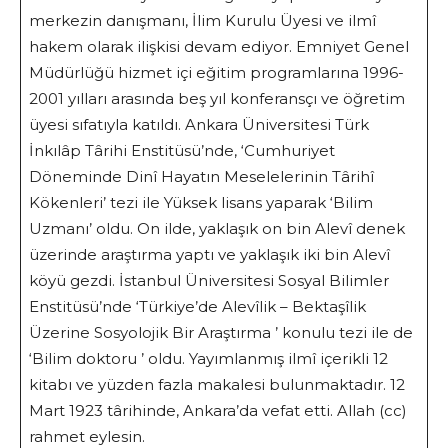
merkezin danışmanı, İlim Kurulu Üyesi ve ilmî
hakem olarak ilişkisi devam ediyor. Emniyet Genel
Müdürlüğü hizmet içi eğitim programlarına 1996-
2001 yılları arasında beş yıl konferansçı ve öğretim
üyesi sıfatıyla katıldı. Ankara Üniversitesi Türk
İnkılâp Târihi Enstitüsü’nde, ‘Cumhuriyet
Döneminde Dinî Hayatın Meselelerinin Târihî
Kökenleri’ tezi ile Yüksek lisans yaparak ‘Bilim
Uzmanı’ oldu. On ilde, yaklaşık on bin Alevî denek
üzerinde araştırma yaptı ve yaklaşık iki bin Alevî
köyü gezdi. İstanbul Üniversitesi Sosyal Bilimler
Enstitüsü’nde ‘Türkiye’de Alevîlik – Bektaşîlik
Üzerine Sosyolojik Bir Araştırma ’ konulu tezi ile de
‘Bilim doktoru ’ oldu. Yayımlanmış ilmî içerikli 12
kitabı ve yüzden fazla makalesi bulunmaktadır. 12
Mart 1923 târihinde, Ankara’da vefat etti. Allah (cc)
rahmet eylesin.