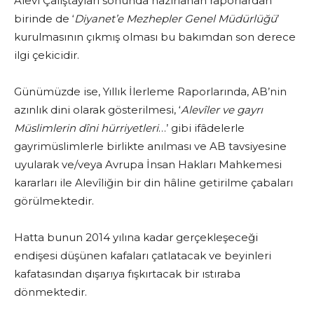
Alevî Çalıştayları sonunda hazırlanan raporlardan
birinde de ‘
Diyanet’e Mezhepler Genel Müdürlüğü
’
kurulmasının çıkmış olması bu bakımdan son derece
ilgi çekicidir.
Günümüzde ise, Yıllık İlerleme Raporlarında, AB’nin
azınlık dini olarak gösterilmesi, ‘
Alevîler ve gayrı
Müslimlerin dîni hürriyetleri
…’ gibi ifâdelerle
gayrimüslimlerle birlikte anılması ve AB tavsiyesine
uyularak ve/veya Avrupa İnsan Hakları Mahkemesi
kararları ile Alevîliğin bir din hâline getirilme çabaları
görülmektedir.
Hatta bunun 2014 yılına kadar gerçekleşeceği
endişesi düşünen kafaları çatlatacak ve beyinleri
kafatasından dışarıya fışkırtacak bir ıstıraba
dönmektedir.