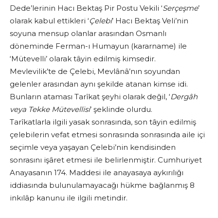
Dede’lerinin Hacı Bektaş Pir Postu Vekili ‘
Serçeşme
’
olarak kabul ettikleri ‘
Çelebi
’ Hacı Bektaş Veli’nin
soyuna mensup olanlar arasından Osmanlı
döneminde Ferman-ı Humayun (kararname) ile
‘Mütevelli’ olarak tâyin edilmiş kimsedir.
Mevlevilik’te de Çelebi, Mevlânâ’nın soyundan
gelenler arasından aynı şekilde atanan kimse idi.
Bunların ataması Tarîkat şeyhi olarak değil, ‘
Dergâh
veya Tekke Mütevellisi
’ şeklinde olurdu.
Tarîkatlarla ilgili yasak sonrasında, son tâyin edilmiş
çelebilerin vefat etmesi sonrasında sonrasında aile içi
seçimle veya yaşayan Çelebi’nin kendisinden
sonrasını işâret etmesi ile belirlenmiştir. Cumhuriyet
Anayasanın 174. Maddesi ile anayasaya aykırılığı
iddiasında bulunulamayacağı hükme bağlanmış 8
inkılâp kanunu ile ilgili metindir.