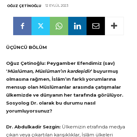
12 EYLÜL 2023
OĞUZ ÇETINOĞLU
ÜÇÜNCÜ BÖLÜM
Oğuz Çetinoğlu: Peygamber Efendimiz (sav)
‘
Müslüman, Müslüman’ın kardeşidir
’ buyurmuş
olmasına rağmen, İslâm’ın farklı yorumlarına
mensup olan Müslümanlar arasında çatışmalar
ülkemizde ve dünyanın her tarafında görülüyor.
Sosyolog Dr. olarak bu durumu nasıl
yorumluyorsunuz?
Dr. Abdulkadir Sezgin:
Ülkemizin etrafında medya
çıkan veya çıkartılan karışıklıklar, İslâm ülkeleri