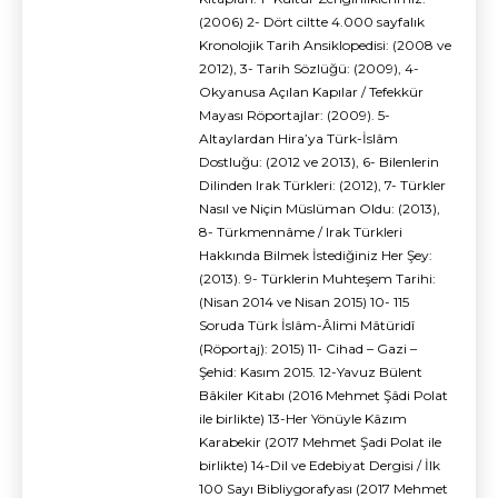
(2006) 2- Dört ciltte 4.000 sayfalık
Kronolojik Tarih Ansiklopedisi: (2008 ve
2012), 3- Tarih Sözlüğü: (2009), 4-
Okyanusa Açılan Kapılar / Tefekkür
Mayası Röportajlar: (2009). 5-
Altaylardan Hira’ya Türk-İslâm
Dostluğu: (2012 ve 2013), 6- Bilenlerin
Dilinden Irak Türkleri: (2012), 7- Türkler
Nasıl ve Niçin Müslüman Oldu: (2013),
8- Türkmennâme / Irak Türkleri
Hakkında Bilmek İstediğiniz Her Şey:
(2013). 9- Türklerin Muhteşem Tarihi:
(Nisan 2014 ve Nisan 2015) 10- 115
Soruda Türk İslâm-Âlimi Mâtüridî
(Röportaj): 2015) 11- Cihad – Gazi –
Şehid: Kasım 2015. 12-Yavuz Bülent
Bâkiler Kitabı (2016 Mehmet Şâdi Polat
ile birlikte) 13-Her Yönüyle Kâzım
Karabekir (2017 Mehmet Şadi Polat ile
birlikte) 14-Dil ve Edebiyat Dergisi / İlk
100 Sayı Bibliygorafyası (2017 Mehmet