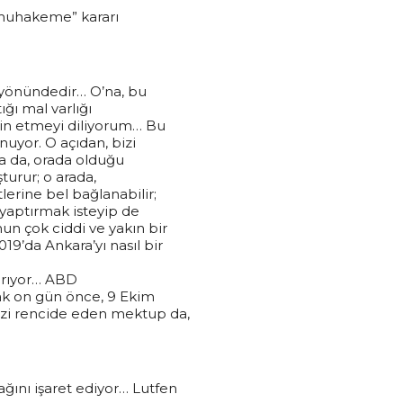
-i muhakeme” kararı
, yönündedir… O’na, bu
ğı mal varlığı
kin etmeyi diliyorum… Bu
uyor. O açıdan, bizi
sa da, orada olduğu
turur; o arada,
erine bel bağlanabilir;
 yaptırmak isteyip de
un çok ciddi ve yakın bir
9’da Ankara’yı nasıl bir
ğırıyor… ABD
lak on gün önce, 9 Ekim
izi rencide eden mektup da,
ını işaret ediyor… Lutfen