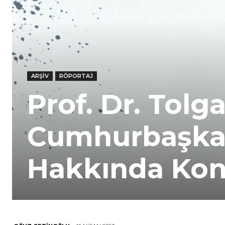
ARŞIV
RÖPORTAJ
Prof. Dr. Tolg
Cumhurbaşkan
Hakkında Kon