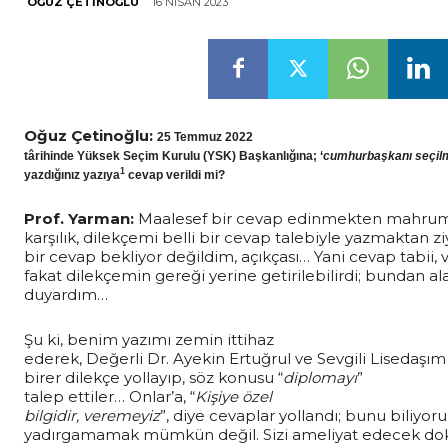
16 NISAN 2023
OĞUZ ÇETINOĞLU
Oğuz Çetinoğlu:
25 Temmuz 2022
târihinde Yüksek Seçim Kurulu (YSK) Başkanlığına; ‘
cumhurbaşkanı seçilm
1
yazdığınız yazıya
cevap verildi mi?
Prof. Yarman:
Maalesef bir cevap edinmekten mahrum
karşılık, dilekçemi belli bir cevap talebiyle yazmaktan zi
bir cevap bekliyor değildim, açıkçası… Yani cevap tabii, 
fakat dilekçemin gereği yerine getirilebilirdi; bundan ala
duyardım…
Şu ki, benim yazımı zemin ittihaz
ederek, Değerli Dr. Ayekin Ertuğrul ve Sevgili Lisedaş
birer dilekçe yollayıp, söz konusu “
diplomayı
”
talep ettiler… Onlar’a, “
Kişiye özel
bilgidir, veremeyiz
”, diye cevaplar yollandı; bunu biliyor
yadırgamamak mümkün değil. Sizi ameliyat edecek dok