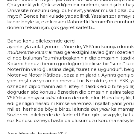
Çok yürekliydi. Çok sevdiğim bir önderdi, sıra dışı bir ba
Ünivesite mezunu değildi. Ecevit, yasalar müsait olsa,
mıydı? Bence harikulade yapabilirdi. Yasaları zorlamay
kadar böyle ki, ezeli rakibi Rahmetli Demirel’in cumhurb
dönem tekrarı için, çok gayret sarfetti…
Bahse konu dilekçemde gerçi,
ayrıntısıyla anlatıyorum… Yine de, YSK’nın konuya dönü
muhakeme kararı
alması gerektiğini savladığımı özetle
elinde bulunan “cumhurbaşkanının diplomasının, tasdikli 
Kökeni henüz (benim gördüğüm) belirsiz bir “suret” üze
Noteri’nin verdiği, aslına değil, “suretine uygundur”, bel
Noter ve Noter Kâtibesi, ceza almışlardır. Ayrıntı geniş 
yansımıştır ve yazımda mevcuttur. Ne oldu şimdi: YSK, ya
özneden diplomanın aslını isteyin, tasdik edip bize yolla
doğrudan söz konusu özneden diplomasının aslını talep
YSK’daki dosyası
sakıt
olmuş demek, olur. Buna karşılık, t
edilgenliğin hesabını kimse veremez. İnşallah yanılıyoru
milleti herhalde böyle bir zul altında
bin yıldır
kalmamışt
Sözlerimi, dilekçede de ifade ettiğim gibi, sevgiyle, hatt
söz konusu özneyi, başta da ulusumuzu koruma saikiyle
Aracılığınızla, buradan YSK