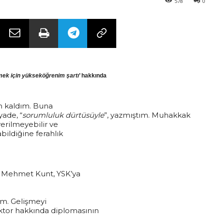
578
0
ek için yükseköğrenim şartı
’ hakkında
 kaldım. Buna
yade, “
sorumluluk dürtüsüyle
”, yazmıştım. Muhakkak
verilmeyebilir ve
bildiğine ferahlık
ım Mehmet Kunt, YSK’ya
um. Gelişmeyi
tor hakkında diplomasının