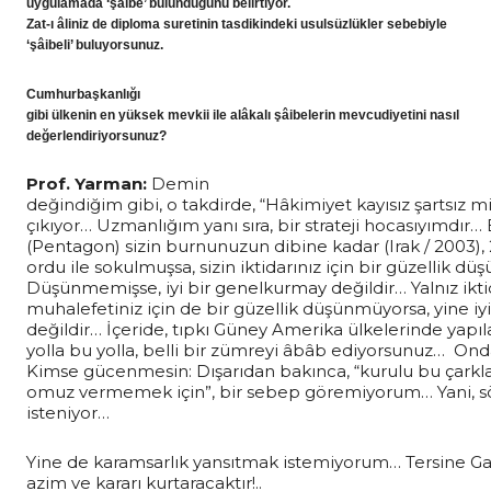
uygulamada ‘şâibe’ bulunduğunu belirtiyor.
Zat-ı âliniz de diploma suretinin tasdikindeki usulsüzlükler sebebiyle
‘şâibeli’ buluyorsunuz.
Cumhurbaşkanlığı
gibi ülkenin en yüksek mevkii ile alâkalı şâibelerin mevcudiyetini nasıl
değerlendiriyorsunuz?
Prof. Yarman:
Demin
değindiğim gibi, o takdirde, “Hâkimiyet kayısız şartsız m
çıkıyor… Uzmanlığım yanı sıra, bir strateji hocasıyımdır
(Pentagon) sizin burnunuzun dibine kadar (Irak / 2003), 2
ordu ile sokulmuşsa, sizin iktidarınız için bir güzellik 
Düşünmemişse, iyi bir genelkurmay değildir… Yalnız iktida
muhalefetiniz için de bir güzellik düşünmüyorsa, yine i
değildir… İçeride, tıpkı Güney Amerika ülkelerinde yapıl
yolla bu yolla, belli bir zümreyi âbâb ediyorsunuz… Ond
Kimse gücenmesin: Dışarıdan bakınca, “kurulu bu çarkl
omuz vermemek için”, bir sebep göremiyorum… Yani, s
isteniyor…
Yine de karamsarlık yansıtmak istemiyorum… Tersine Gazi 
azim ve kararı kurtaracaktır!..