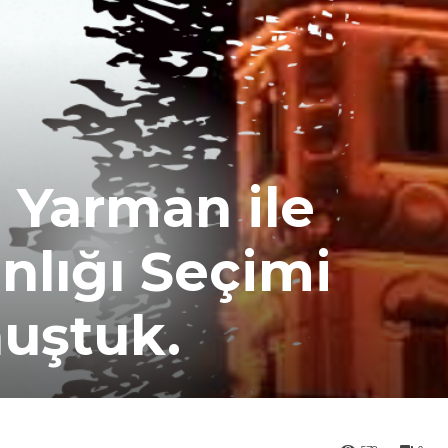
a Yarman ile
lığı Seçimi
uştuk.