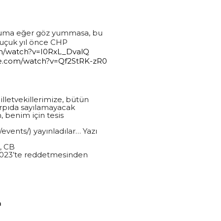
uruma eğer göz yummasa, bu
buçuk yıl önce CHP
m/watch?v=I0RxL_DvalQ
be.com/watch?v=Qf2StRK-zR0
letvekillerimize, bütün
çırpıda sayılamayacak
, benim için tesis
ents/) yayınladılar… Yazı
n, CB
rt 2023’te reddetmesinden
n