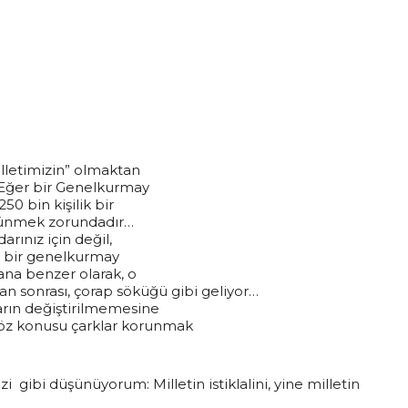
illetimizin” olmaktan
… Eğer bir Genelkurmay
50 bin kişilik bir
düşünmek zorundadır…
rınız için değil,
yi bir genelkurmay
ana benzer olarak, o
an sonrası, çorap söküğü gibi geliyor…
arın değiştirilmemesine
öz konusu çarklar korunmak
gibi düşünüyorum: Milletin istiklalini, yine milletin