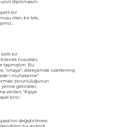
runuzun diplomasını
yetli bir
usu olan, bir tek,
aşımız…
belli bir
ilecek hususları,
e taşımıştım. Bu
le, “ortaya”, dilekçemde özetlenmiş
r “iade-i muhakeme”
ştırması zorunluluğunun
yerine getirdiler,
a verilen, “Kişiye
yal kırıcı
asa’nın değiştirilmesi
eğendiğim bir aydındı.