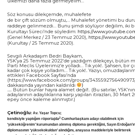
ülkemizi daha fazla germeyelim…
Söz konusu dilekçemde, muhalefete
de bir çift sözüm olmuştu,… Muhalefet yönetimi bu d
raddeye gelinmezdi… Bunu şimdi söylüyor değilim, iki 
Kurultayı Süreci’nde söyledim:
https://www.youtube.co
(Genel Merkez / 23 Temmuz 2020),
https://www.youtu
(Kurultay / 25 Temmuz 2020).
Sevgili Arkadaşım Bedri Baykam,
YSK’ya 25 Temmuz 2022’de yazdığım dilekçeyi, bütün mil
Parti Meclis Üyelerimiz’e yolladı… Tık yok!.. Şahsen, bir 
kadar çok kişiye yolladım… Tık yok!.. Yazıyı, omuzdaşlarım
ettikleri Facebook Sayfası’nda
(https://www.facebook.com/groups/3435592756490973/ev
dakkasında yayından kaldırıldı
)
Bütün bunlar hayra alamet değil!.. (Bu satırlar, YSK’nı
…
adaylarının adaylıklarına karşı yapılan itirazları, 30 Ma
epey önce kaleme alınmıştır.)
Çetinoğlu
: Av. Yaşar Topcu;
2
kendisiyle yaptığım röportajda
Cumhurbaşkanı adayı olabilmek için
‘yükseköğrenim’ kurumundan alınmış diploma gerektiğini, Sayın Erdoğan’ı
diplomasının ‘yüksekokuldan’ alındığını, anayasa maddeleriyle belirterek