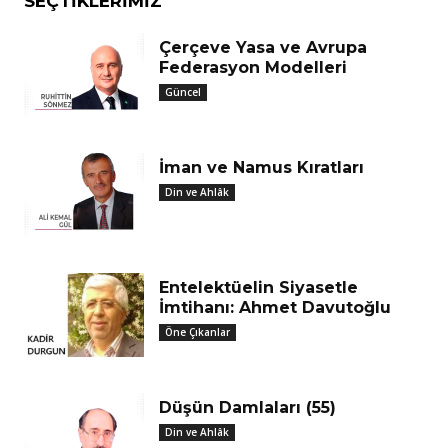
SEÇTIKLERIMIZ
Çerçeve Yasa ve Avrupa
Federasyon Modelleri
Güncel
İman ve Namus Kıratları
Din ve Ahlâk
Entelektüelin Siyasetle
İmtihanı: Ahmet Davutoğlu
Öne Çıkanlar
Düşün Damlaları (55)
Din ve Ahlâk