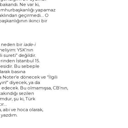
şbakandı. Ne var ki,
 cumhurbaşkanlığı yapamaz
ı aklından geçirmedi… O
aşkanlığının ikinci bir
k neden bir
iade-i
meliyim: YSK’nın
sureti” değildir.
rinden İstanbul 15.
gesidir. Bu sebeple
olarak basına
 Noter’e dönecek ve “İlgili
yın!” diyecek, ya da
 edecek. Bu olmamışsa, CB’nın,
akındığı sezilen
mdur, şu ki, Türk
ır…
a, abi ve hoca olarak,
 yazdım.