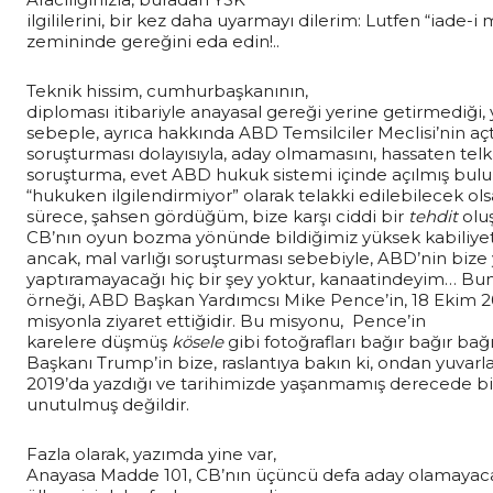
ilgililerini, bir kez daha uyarmayı dilerim: Lutfen “iade
zemininde gereğini eda edin!..
Teknik hissim, cumhurbaşkanının,
diploması itibariyle anayasal gereği yerine getirmediği
sebeple, ayrıca hakkında ABD Temsilciler Meclisi’nin açtı
soruşturması dolayısıyla, aday olmamasını, hassaten tel
soruşturma, evet ABD hukuk sistemi içinde açılmış bulun
“hukuken ilgilendirmiyor” olarak telakki edilebilecek ol
sürece, şahsen gördüğüm, bize karşı ciddi bir
tehdit
oluş
CB’nın oyun bozma yönünde bildiğimiz yüksek kabiliyetl
ancak, mal varlığı soruşturması sebebiyle, ABD’nin bize
yaptıramayacağı hiç bir şey yoktur, kanaatindeyim… Bun
örneği, ABD Başkan Yardımcsı Mike Pence’in, 18 Ekim 201
misyonla ziyaret ettiğidir. Bu misyonu, Pence’in
karelere düşmüş
kösele
gibi fotoğrafları bağır bağır ba
Başkanı Trump’in bize, raslantıya bakın ki, ondan yuvar
2019’da yazdığı ve tarihimizde yaşanmamış derecede b
unutulmuş değildir.
Fazla olarak, yazımda yine var,
Anayasa Madde 101, CB’nın üçüncü defa aday olamayacağ