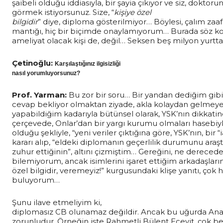
şaibeli olduğu iddiasıyla, bir şayia çıkıyor ve siz, dokto
görmek istiyorsunuz. Size, “
kişiye özel
bilgidir
” diye, diploma gösterilmiyor… Böylesi, çalım zaafi
mantığı, hiç bir biçimde onaylamıyorum… Burada söz kon
ameliyat olacak kişi de, değil… Seksen beş milyon yurtt
Çetinoğlu:
Karşılaştığınız ilgisizliği
nasıl yorumluyorsunuz?
Prof. Yarman:
Bu zor bir soru… Bir yandan dediğim gibi 
cevap bekliyor olmaktan ziyade, akla kolaydan gelmeyeb
yapabildiğim kadarıyla bütünsel olarak, YSK’nın dikkatin
çerçevede, Onlar’dan bir yargı kurumu olmaları hasebiy
olduğu şekliyle, “yeni veriler çıktığına göre, YSK’nın, bi
kararı alıp, “eldeki diplomanın geçerlilik durumunu ara
zuhur ettiğinin”, altını çizmiştim… Gereğini, ne derecede 
bilemiyorum, ancak isimlerini işaret ettiğim arkadaşlarım
özel bilgidir, veremeyiz!” kurgusundaki klişe yanıtı, çok ha
buluyorum…
Şunu ilave etmeliyim ki,
diplomasız CB olunamaz değildir. Ancak bu uğurda Anay
zorunludur. Örneğin işte Rahmetli Bülent Ecevit, çok b