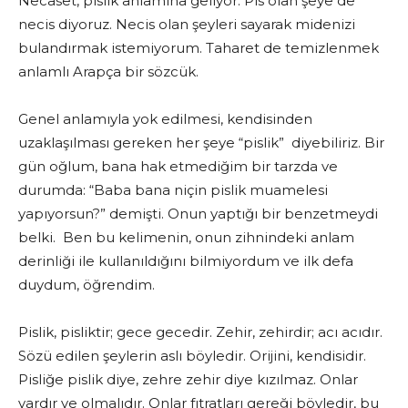
Necaset, pislik anlamına geliyor. Pis olan şeye de
necis diyoruz. Necis olan şeyleri sayarak midenizi
bulandırmak istemiyorum. Taharet de temizlenmek
anlamlı Arapça bir sözcük.
Genel anlamıyla yok edilmesi, kendisinden
uzaklaşılması gereken her şeye “pislik” diyebiliriz. Bir
gün oğlum, bana hak etmediğim bir tarzda ve
durumda: “Baba bana niçin pislik muamelesi
yapıyorsun?” demişti. Onun yaptığı bir benzetmeydi
belki. Ben bu kelimenin, onun zihnindeki anlam
derinliği ile kullanıldığını bilmiyordum ve ilk defa
duydum, öğrendim.
Pislik, pisliktir; gece gecedir. Zehir, zehirdir; acı acıdır.
Sözü edilen şeylerin aslı böyledir. Orijini, kendisidir.
Pisliğe pislik diye, zehre zehir diye kızılmaz. Onlar
vardır ve olmalıdır. Onlar fıtratları gereği böyledir, bu