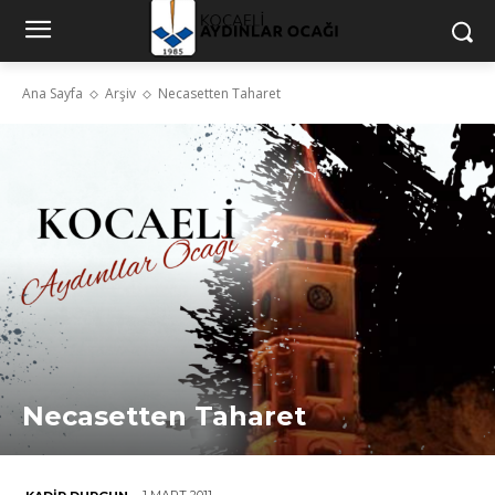
Ana Sayfa
Arşiv
Necasetten Taharet
Necasetten Taharet