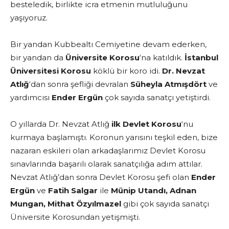
besteledik, birlikte icra etmenin mutluluğunu
yaşıyoruz.
Bir yandan Kubbealtı Cemiyetine devam ederken,
bir yandan da
Üniversite Korosu
‘na katıldık.
İstanbul
Üniversitesi Korosu
köklü bir koro idi.
Dr. Nevzat
Atlığ
‘dan sonra şefliği devralan
Süheyla Atmışdört
ve
yardımcısı
Ender Ergün
çok sayıda sanatçı yetiştirdi.
O yıllarda Dr. Nevzat Atlığ
ilk Devlet Korosu
‘nu
kurmaya başlamıştı. Koronun yarısını teşkil eden, bize
nazaran eskileri olan arkadaşlarımız Devlet Korosu
sınavlarında başarılı olarak sanatçılığa adım attılar.
Nevzat Atlığ’dan sonra Devlet Korosu şefi olan
Ender
Ergün
ve
Fatih Salgar
ile
Münip Utandı, Adnan
Mungan, Mithat Özyılmazel
gibi çok sayıda sanatçı
Üniversite Korosundan yetişmişti.