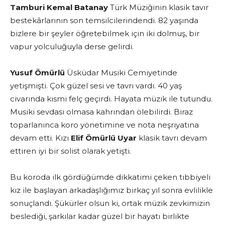
Tamburi Kemal Batanay
Türk Müziğinin klasik tavır
bestekârlarının son temsilcilerindendi. 82 yaşında
bizlere bir şeyler öğretebilmek için iki dolmuş, bir
vapur yolculuğuyla derse gelirdi.
Yusuf Ömürlü
Üsküdar Musiki Cemiyetinde
yetişmişti. Çok güzel sesi ve tavrı vardı. 40 yaş
civarında kısmi felç geçirdi. Hayata müzik ile tutundu.
Musiki sevdası olmasa kahrından ölebilirdi. Biraz
toparlanınca koro yönetimine ve nota neşriyatına
devam etti. Kızı
Elif Ömürlü Uyar
klasik tavrı devam
ettiren iyi bir solist olarak yetişti.
Bu koroda ilk gördüğümde dikkatimi çeken tıbbiyeli
kız ile başlayan arkadaşlığımız birkaç yıl sonra evlilikle
sonuçlandı. Şükürler olsun ki, ortak müzik zevkimizin
beslediği, şarkılar kadar güzel bir hayatı birlikte