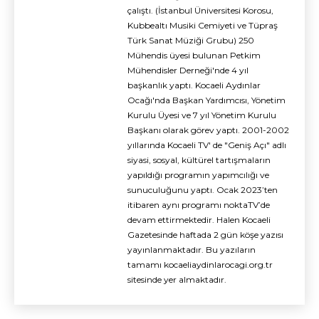
çalıştı. (İstanbul Üniversitesi Korosu,
Kubbealtı Musiki Cemiyeti ve Tüpraş
Türk Sanat Müziği Grubu) 250
Mühendis üyesi bulunan Petkim
Mühendisler Derneği'nde 4 yıl
başkanlık yaptı. Kocaeli Aydınlar
Ocağı'nda Başkan Yardımcısı, Yönetim
Kurulu Üyesi ve 7 yıl Yönetim Kurulu
Başkanı olarak görev yaptı. 2001-2002
yıllarında Kocaeli TV' de "Geniş Açı" adlı
siyasi, sosyal, kültürel tartışmaların
yapıldığı programın yapımcılığı ve
sunuculuğunu yaptı. Ocak 2023’ten
itibaren aynı programı noktaTV’de
devam ettirmektedir. Halen Kocaeli
Gazetesinde haftada 2 gün köşe yazısı
yayınlanmaktadır. Bu yazıların
tamamı kocaeliaydinlarocagi.org.tr
sitesinde yer almaktadır.