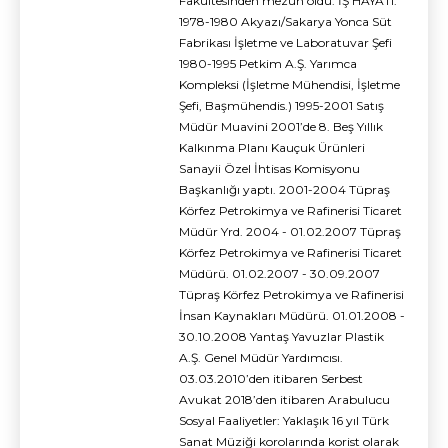
Fakültesinden mezun oldu. İŞ HAYATI:
1978-1980 Akyazı/Sakarya Yonca Süt
Fabrikası İşletme ve Laboratuvar Şefi
1980-1995 Petkim A.Ş. Yarımca
Kompleksi (İşletme Mühendisi, İşletme
Şefi, Başmühendis.) 1995-2001 Satış
Müdür Muavini 2001’de 8. Beş Yıllık
Kalkınma Planı Kauçuk Ürünleri
Sanayii Özel İhtisas Komisyonu
Başkanlığı yaptı. 2001-2004 Tüpraş
Körfez Petrokimya ve Rafinerisi Ticaret
Müdür Yrd. 2004 - 01.02.2007 Tüpraş
Körfez Petrokimya ve Rafinerisi Ticaret
Müdürü. 01.02.2007 - 30.09.2007
Tüpraş Körfez Petrokimya ve Rafinerisi
İnsan Kaynakları Müdürü. 01.01.2008 -
30.10.2008 Yantaş Yavuzlar Plastik
A.Ş. Genel Müdür Yardımcısı.
03.03.2010’den itibaren Serbest
Avukat 2018’den itibaren Arabulucu
Sosyal Faaliyetler: Yaklaşık 16 yıl Türk
Sanat Müziği korolarında korist olarak