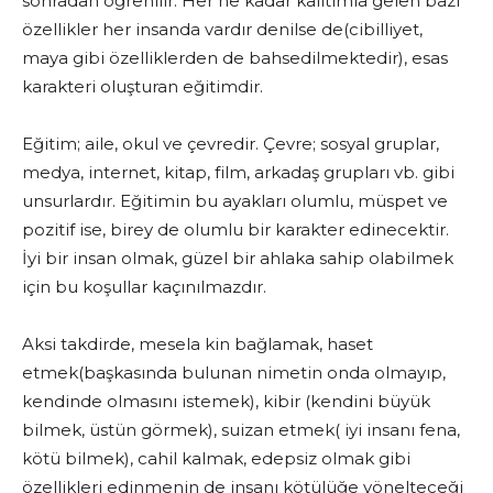
sonradan öğrenilir. Her ne kadar kalıtımla gelen bazı
özellikler her insanda vardır denilse de(cibilliyet,
maya gibi özelliklerden de bahsedilmektedir), esas
karakteri oluşturan eğitimdir.
Eğitim; aile, okul ve çevredir. Çevre; sosyal gruplar,
medya, internet, kitap, film, arkadaş grupları vb. gibi
unsurlardır. Eğitimin bu ayakları olumlu, müspet ve
pozitif ise, birey de olumlu bir karakter edinecektir.
İyi bir insan olmak, güzel bir ahlaka sahip olabilmek
için bu koşullar kaçınılmazdır.
Aksi takdirde, mesela kin bağlamak, haset
etmek(başkasında bulunan nimetin onda olmayıp,
kendinde olmasını istemek), kibir (kendini büyük
bilmek, üstün görmek), suizan etmek( iyi insanı fena,
kötü bilmek), cahil kalmak, edepsiz olmak gibi
özellikleri edinmenin de insanı kötülüğe yönelteceği