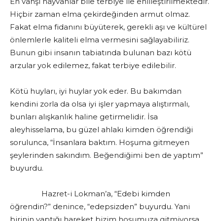
En vahşi hayvanlar bile terbiye ile ehlileştirilmektedir.
Hiçbir zaman elma çekirdeğinden armut olmaz.
Fakat elma fidanını büyüterek, gerekli aşı ve kültürel
önlemlerle kaliteli elma vermesini sağlayabiliriz.
Bunun gibi insanın tabiatında bulunan bazı kötü
arzular yok edilemez, fakat terbiye edilebilir.
Kötü huyları, iyi huylar yok eder. Bu bakımdan
kendini zorla da olsa iyi işler yapmaya alıştırmalı,
bunları alışkanlık haline getirmelidir. İsa
aleyhisselama, bu güzel ahlakı kimden öğrendiği
sorulunca, “İnsanlara baktım. Hoşuma gitmeyen
şeylerinden sakındım. Beğendiğimi ben de yaptım”
buyurdu.
Hazret-i Lokman’a, “Edebi kimden
öğrendin?” denince, “edepsizden” buyurdu. Yani
birinin yaptığı hareket bizim hoşumuza gitmiyorsa,