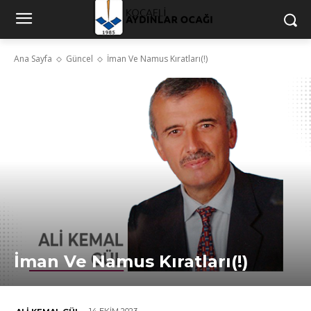
Ana Sayfa
Güncel
İman Ve Namus Kıratları(!)
İman Ve Namus Kıratları(!)